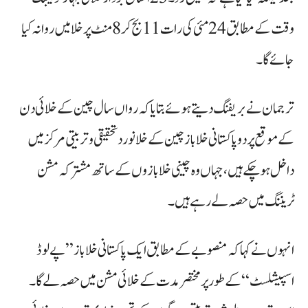
وقت کے مطابق 24 مئی کی رات 11 بج کر 8 منٹ پر خلا میں روانہ کیا
جائے گا۔
ترجمان نے بریفنگ دیتے ہوئے بتایا کہ رواں سال چین کے خلائی دن
کے موقع پر دو پاکستانی خلا باز چین کے خلانورد تحقیقی و تربیتی مرکز میں
داخل ہو چکے ہیں، جہاں وہ چینی خلا بازوں کے ساتھ مشترکہ مشن
ٹریننگ میں حصہ لے رہے ہیں۔
انہوں نے کہا کہ منصوبے کے مطابق ایک پاکستانی خلا باز ”پے لوڈ
اسپیشلسٹ“ کے طور پر مختصر مدت کے خلائی مشن میں حصہ لے گا۔