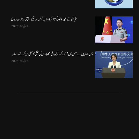
فلپائن کے غیر قانونی عزائم کامیاب نہیں ہو سکتے ، چینی وزارتِ دفاع
جولائی 30, 2026
چین کا جاپان سے چین میں ترک کردہ کیمیائی ہتھیاروں کی تلفی کا عمل تیز کرنے کا مطالبہ
جولائی 30, 2026