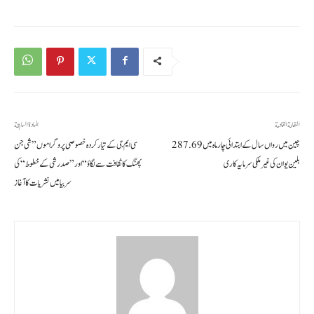
المقالة القادمة
المادة السابقة
چین میں رواں سال کے ابتدائی چار ماہ میں 287.69
سی ایم جی کے تیار کردہ خصوصی پروگراموں ”شی جن
بلین یوان کی غیر ملکی سرمایہ کاری
پھنگ کا ثقافت سے لگاؤ“ اور ”صدر شی کے خطوط “ کی
سربیا میں نشریات کا آغاز