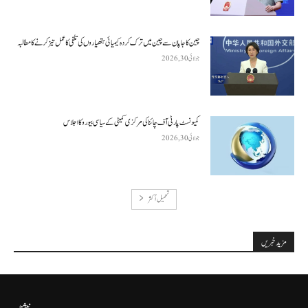
چین کا جاپان سے چین میں ترک کردہ کیمیائی ہتھیاروں کی تلفی کا عمل تیز کرنے کا مطالبہ
جولائی 30, 2026
کمیونسٹ پارٹی آف چائنا کی مرکزی کمیٹی کے سیاسی بیورو کا اجلاس
جولائی 30, 2026
تحميل أكثر
مزید خبریں