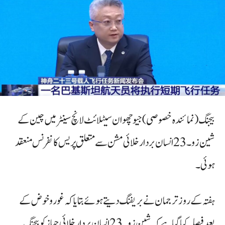
بیجنگ (نمائندہ خصوصی) جیو چھوان سیٹلائٹ لانچ سینٹر میں چین کے
شین زو۔23 انسان بردار خلائی مشن سے متعلق پریس کانفرنس منعقد
ہوئی۔
ہفتہ کے روزترجمان نے بریفنگ دیتے ہوئے بتایا کہ غور و خوض کے
بعد فیصلہ کیا گیا ہے کہ شین زو۔23 انسان بردار خلائی جہاز کو بیجنگ