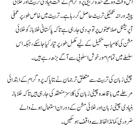
اس وقت وہ طے شدہ تربیتی پروگرام کے تحت بنیادی تربیت اور خلائی
پیشہ ورانہ تکنیکی تربیت حاصل کر رہا ہے۔تربیت میں خاص طور پر عملی
آپریشنل صلاحیتوں پر توجہ دی جا رہی ہے تاکہ پاکستانی خلا باز کو خلائی
مشن کی کامیاب تکمیل کے لیے مکمل طور پر تیار کیا جا سکے، جبکہ اس
سلسلے میں تمام امور خوش اسلوبی سے آگے بڑھ رہے ہیں۔
چینی زبان کی تربیت سے متعلق ترجمان نے بتایا کہ پروگرام کے ابتدائی
مرحلے میں باقاعدہ چینی زبان کی کلاسز منعقد کی جا رہی ہیں تاکہ خلا باز
بنیادی چینی زبان اور خلائی مشن کے دوران استعمال ہونے والے
ضروری کمانڈ الفاظ سے واقف ہو سکیں۔