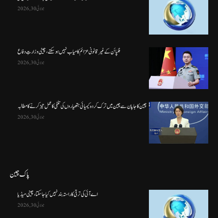
جولائی 30, 2026
فلپائن کے غیر قانونی عزائم کامیاب نہیں ہو سکتے ، چینی وزارتِ دفاع
جولائی 30, 2026
چین کا جاپان سے چین میں ترک کردہ کیمیائی ہتھیاروں کی تلفی کا عمل تیز کرنے کا مطالبہ
جولائی 30, 2026
پاک چین
اے آئی کی ترقی کا راستہ بند نہیں کیا جا سکتا، چینی میڈیا
جولائی 30, 2026