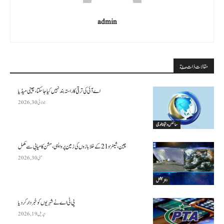
admin
مقالات ذات صلة
اے آئی کی ترقی کا راستہ بند نہیں کیا جا سکتا، چینی میڈیا
جولائی 30, 2026
سائنس وٹیکنالوجی
چین، شینزو 21 کے خلا بازوں کی زمین پر واپسی، مشن کامیابی سے مکمل
مئی 30, 2026
انٹرنیشنل
پی ٹی اے نے شہریوں کو خبردار کر دیا
اپریل 19, 2026