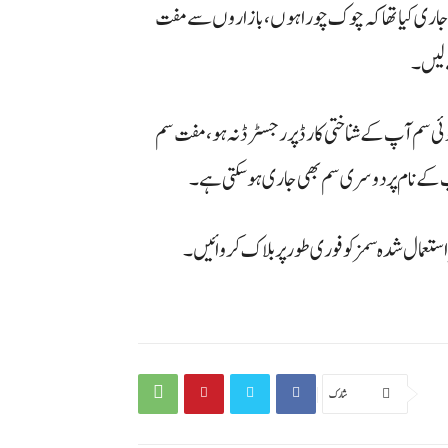
مہ جاری کیا تھا کہ چوک چوراہوں، بازاروں سے مفت
ے لیں۔
کوئی سم آپ کے شناختی کارڈ پر رجسٹرڈ نہ ہو، مفت سم
 کے نام پر دوسری سم بھی جاری ہو سکتی ہے۔
 استعمال شدہ سمز کو فوری طور پر بلاک کروائیں۔
شارك