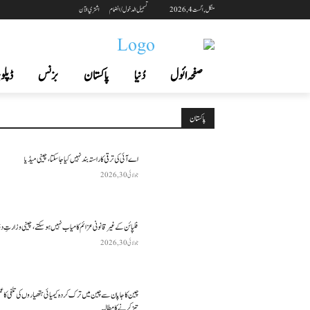
منگل, اگست 4, 2026
تسجيل الدخول / انضمام
اشتري الآن
صفحہ ائول
دُنیا
پاکستان
بزنس
ڈپلوم
پاکستان
اے آئی کی ترقی کا راستہ بند نہیں کیا جا سکتا، چینی میڈیا
جولائی 30, 2026
فلپائن کے غیر قانونی عزائم کامیاب نہیں ہو سکتے ، چینی وزارتِ د
جولائی 30, 2026
چین کا جاپان سے چین میں ترک کردہ کیمیائی ہتھیاروں کی تلفی کا 
تیز کرنے کا مطالبہ