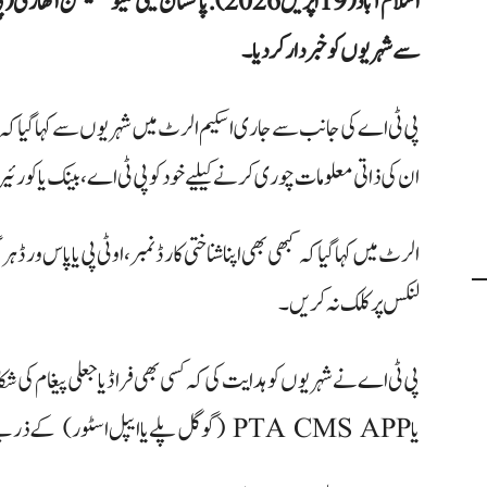
اسلام آباد (19 اپریل 2026): پاکستان ٹیلی کمیو
سے شہریوں کو خبردار کر دیا۔
پی ٹی اے کی جانب سے جاری اسکیم الرٹ میں شہریوں سے کہا گیا کہ وہ 
ان کی ذاتی معلومات چوری کرنے کیلیے خود کو پی ٹی اے، بینک یا کورئی
الرٹ میں کہا گیا کہ کبھی بھی اپنا شناختی کارڈ نمبر، او ٹی پی یا پاس ور
لنکس پر کلک نہ کریں۔
یا PTA CMS APP (گوگل پلے یا ایپل اسٹور) کے ذریعے رپورٹ کریں۔