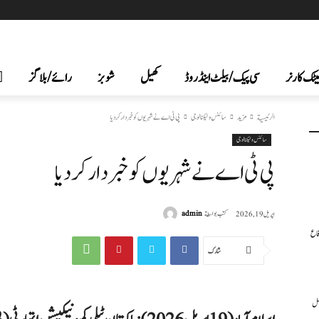
یٹک کارنر
سی پیک /بیلٹ اینڈ روڈ
کھیل
شوبز
رائے/بلاگز
الرئيسية
مزید
سائنس وٹیکنالوجی
پی ٹی اے نے شہریوں کو خبردار کر دیا
سائنس وٹیکنالوجی
پی ٹی اے نے شہریوں کو خبردار کر دیا
كتب بواسطة
admin
اپریل 19, 2026
فاع
شارك
عمل