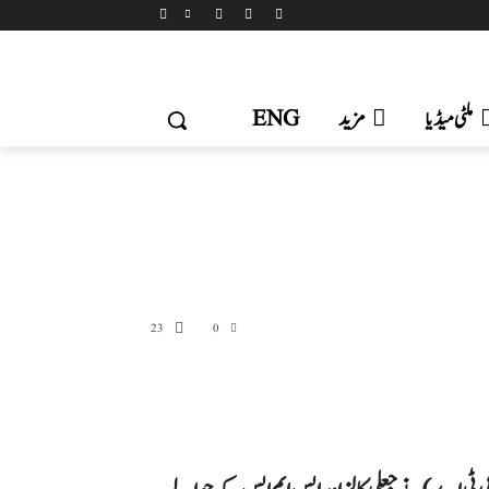
ملٹی میڈیا
مزید
ENG
23
0