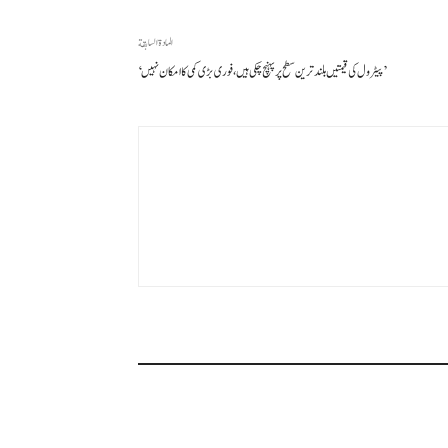
المادة السابقة
’پیٹرول کی قیمتیں بلند ترین سطح پر پہنچ چکی ہیں، فوری بڑی کمی کا امکان نہیں‘