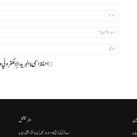
احفظ اسمي والبريد الإلكتروني 
ین
انٹرنیشنل
یڈیا
اے آئی کی ترقی کا راستہ بند نہیں کیا جا سکتا، چینی میڈیا