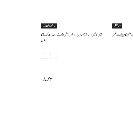
انٹرنیشنل
سائنس وٹیکنالوجی
چین کا شین زو۔23 انسان بردار خلائی مشن اتوار کے روز روانہ کر نے کا
اعلان
ترك الرد