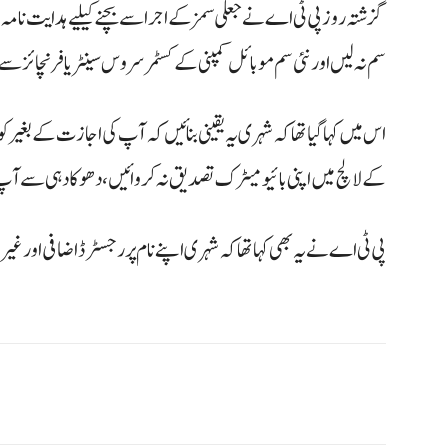
گزشتہ روز پی ٹی اے نے جعلی سمز کے اجرا سے بچنے کیلیے ہدایت نا
سم نہ لیں اور نئی سم موبائل کمپنی کے کسٹمر سروس سینٹر یا فرنچائز س
اس میں کہا گیا تھا کہ شہری یہ یقینی بنائیں کہ آپ کی اجازت کے بغیر 
کے لالچ میں اپنی بائیو میٹرک تصدیق نہ کروائیں، دھوکا دہی سے آپ
پی ٹی اے نے یہ بھی کہا تھا کہ شہری اپنے نام پر رجسٹرڈ اضافی اور غیر