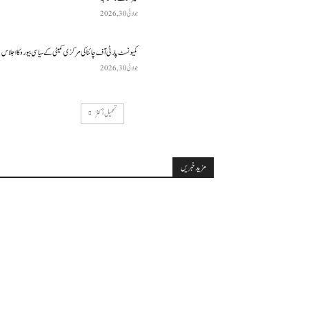
جولائی 30, 2026
کمیونسٹ پارٹی آف چائنا کی مرکزی کمیٹی کے سیاسی بیورو کا اجلاس
جولائی 30, 2026
تحميل أكثر
مزید خبریں