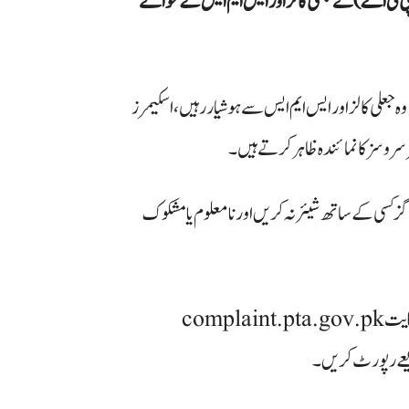
نیکیشن اتھارٹی (پی ٹی اے) نے جعلی کالز اور ایس ایم ایس کے حوالے
جعلی کالز اور ایس ایم ایس سے ہوشیار رہیں، اسکیمرز
ر سروسز کا نمائندہ ظاہر کرتے ہیں۔
ڈ ہرگز کسی کے ساتھ شیئر نہ کریں اور نامعلوم یا مشکوک
پی ٹی اے نے شہریوں کو ہدایت کی کہ کسی بھی فراڈ یا جعلی پیغام کی شکایت complaint.pta.gov.pk