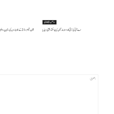
سائنس وٹیکنالوجی
اے آئی کی ترقی کا راستہ بند نہیں کیا جا سکتا، چینی میڈیا
چین، شینزو 21 کے خلا بازوں کی زمین پر واپسی، مشن کامیابی سے مکمل