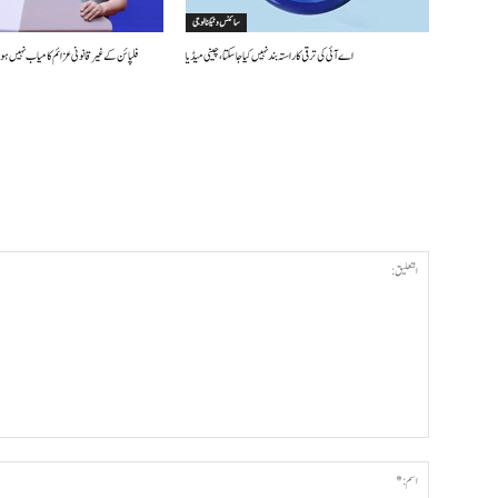
سائنس وٹیکنالوجی
اے آئی کی ترقی کا راستہ بند نہیں کیا جا سکتا، چینی میڈیا
فلپائن کے غیر قانونی عزائم کامیاب نہیں ہو 