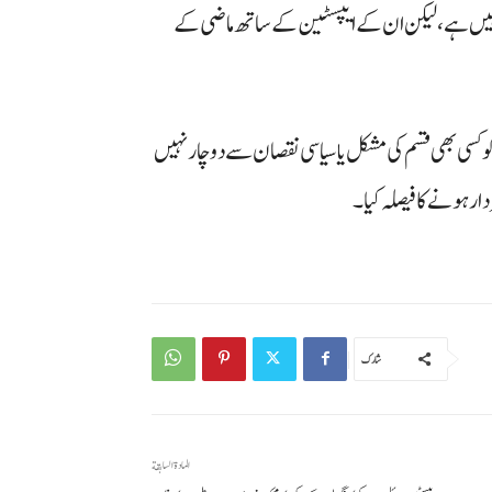
ل نہیں ہے، لیکن ان کے ایپسٹین کے ساتھ ماضی کے
کو کسی بھی قسم کی مشکل یا سیاسی نقصان سے دوچار نہیں
ار ہونے کا فیصلہ کیا۔
شارك
المادة السابقة