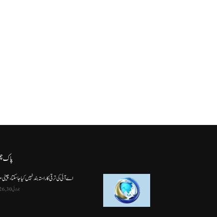
پاک چ
اے آئی کی ترقی کا راستہ بند نہیں کیا جا سکتا، چینی م
جولائی 30, 2026