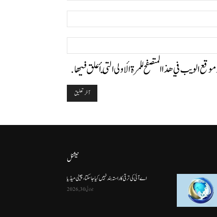
البريد
الإلكتروني:*
الموقع:
وموقع الويب في هذا المتصفح للمرة الأولى التي أعلق فيها.
نیشنل
اے آئی کی ترقی کا راستہ بند نہیں کیا جا سکتا، چینی میڈیا
جولائی 30, 2026