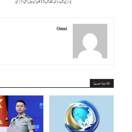
یوکرین میں روسی حملے میں 15 کان کن جاں بحق، 7 زخمی
Omni
مقالات ذات صلة