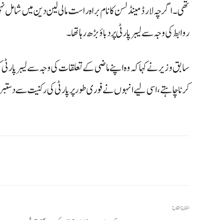
تھی۔ اگرچہ لارڈ مینڈلسن کا نام براہ راست مالی لین دین میں شام
روابط کی وجہ سے لیبر پارٹی پر دباؤ بڑھ رہا تھا۔
سابق وزیر نے کہا کہ وہ اپنے ماضی کے تعلقات کی وجہ سے لیبر پارٹی 
کرنا چاہتے، اسی لیے انہوں نے فوری طور پر پارٹی کی رکنیت سے دستبرد
المقالة القادمة