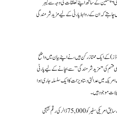
فری ایپسٹین کے ساتھ اپنے تعلقات کی وجہ سے لیبر
ں چاہتے کہ ان کے روابط پارٹی کے لیے مزید شرمندگی
رڈز) کے ایک ممتاز رکن ہیں، نے اپنے بیان میں واضح
ی بھی قسم کی "مزید شرمندگی” سے بچانے کے لیے پارٹی
امریکہ میں عدالتی دستاویزات کا ایک سلسلہ جاری ہوا
صیلات موجود ہیں۔
ان دستاویزات میں بظاہر یہ ظاہر ہوتا ہے کہ جیفری ایپسٹین نے ایک سابق امریکی سفیر کو 75,000 ڈالر کی رقم بھیجی