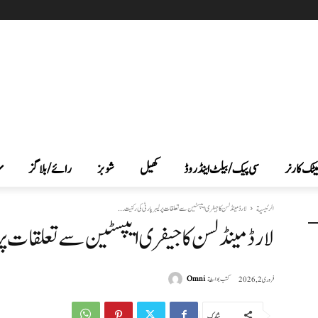
یٹک کارنر
سی پیک /بیلٹ اینڈ روڈ
کھیل
شوبز
رائے/بلاگز
الرئيسية
لارڈ مینڈلسن کا جیفری ایپسٹین سے تعلقات پر لیبر پارٹی کی رکنیت...
لارڈ مینڈلسن کا جیفری ایپسٹین سے تعلقات پر ل
كتب بواسطة
Omni
فروری 2, 2026
شارك