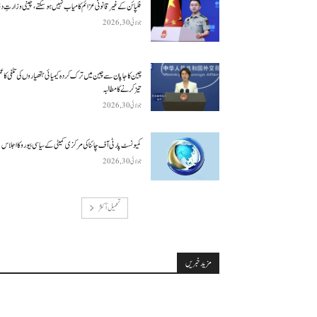
فلپائن کے غیر قانونی عزائم کامیاب نہیں ہو سکتے ، چینی وزارتِ د
جولائی 30, 2026
چین کا جاپان سے چین میں ترک کردہ کیمیائی ہتھیاروں کی تلفی کا 
تیز کرنے کا مطالبہ
جولائی 30, 2026
کمیونسٹ پارٹی آف چائنا کی مرکزی کمیٹی کے سیاسی بیورو کا اجلاس
جولائی 30, 2026
تحميل أكثر
مزید خبریں