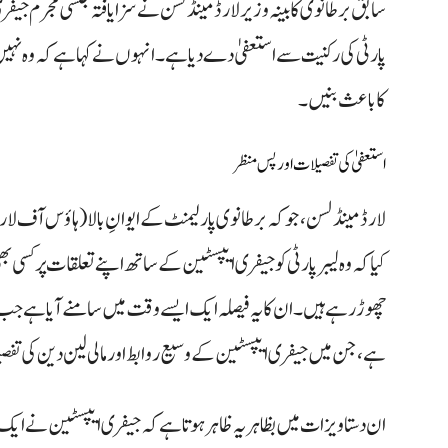
سابق برطانوی کابینہ وزیر لارڈ مینڈلسن نے سزا یافتہ جنسی مجرم جی
پارٹی کی رکنیت سے استعفیٰ دے دیا ہے۔ انہوں نے کہا ہے کہ وہ نہی
کا باعث بنیں۔
استعفیٰ کی تفصیلات اور پس منظر
لارڈ مینڈلسن، جو کہ برطانوی پارلیمنٹ کے ایوانِ بالا (ہاؤس آف لا
کیا کہ وہ لیبر پارٹی کو جیفری ایپسٹین کے ساتھ اپنے تعلقات پر کس
چھوڑ رہے ہیں۔ ان کا یہ فیصلہ ایک ایسے وقت میں سامنے آیا ہے جب 
ہے، جن میں جیفری ایپسٹین کے وسیع روابط اور مالی لین دین کی تف