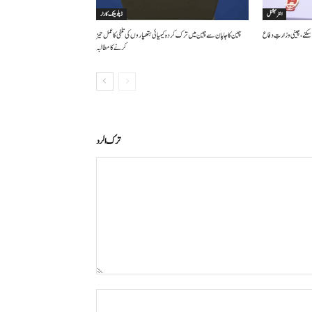
انٹرنیشنل
ڈپلومیٹک کارنر
سکتے ، چینی وزارتِ دفاع
چین کا جاپان سے چین میں ترک کردہ کیمیائی ہتھیاروں کی تلفی کا عمل تیز
کرنے کا مطالبہ
ترك الرد
التعليق:
اسم:*