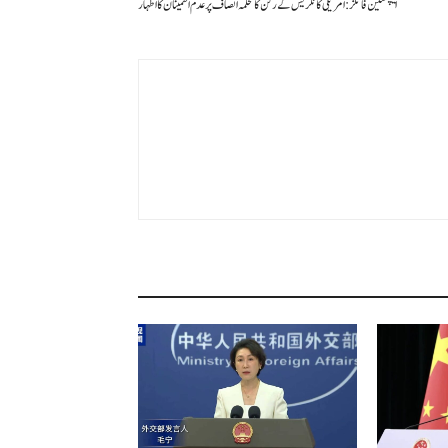
ایپسٹین فائلز: امریکی کانگریس کے رکن کا محکمہ انصاف پر عدم اطمینان کا اظہار