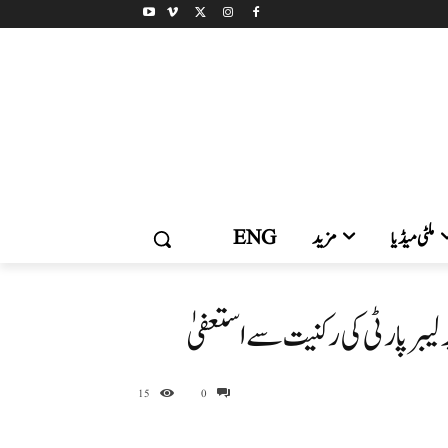
ملٹی میڈیا
مزید
ENG
یبر پارٹی کی رکنیت سے استعفیٰ
15
0