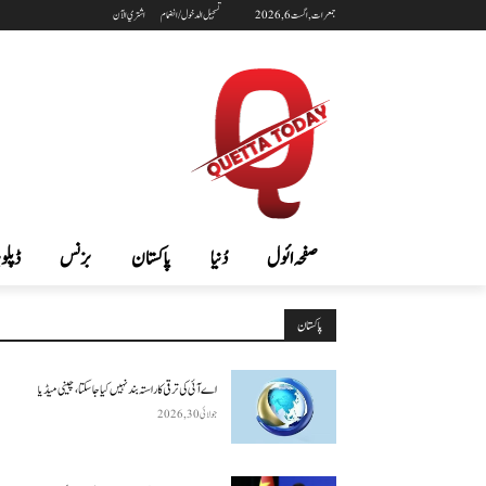
جمعرات, اگست 6, 2026
تسجيل الدخول / انضمام
اشتري الآن
صفحہ ائول
دُنیا
پاکستان
بزنس
ڈپلوم
پاکستان
اے آئی کی ترقی کا راستہ بند نہیں کیا جا سکتا، چینی میڈیا
جولائی 30, 2026