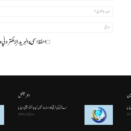
احفظ اسمي والبريد الإلكتروني 
ین
انٹرنیشنل
یڈیا
اے آئی کی ترقی کا راستہ بند نہیں کیا جا سکتا، چینی میڈیا
جولائی 30, 2026