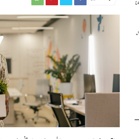
فاع
عمل