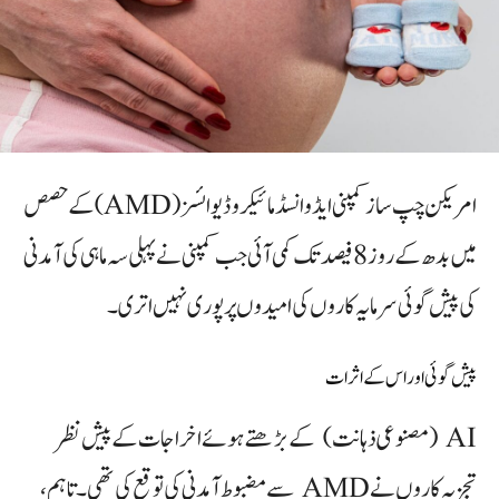
امریکن چپ ساز کمپنی ایڈوانسڈ مائیکرو ڈیوائسز (AMD) کے حصص
میں بدھ کے روز 8 فیصد تک کمی آئی جب کمپنی نے پہلی سہ ماہی کی آمدنی
کی پیش گوئی سرمایہ کاروں کی امیدوں پر پوری نہیں اتری۔
پیش گوئی اور اس کے اثرات
AI (مصنوعی ذہانت) کے بڑھتے ہوئے اخراجات کے پیش نظر
تجزیہ کاروں نے AMD سے مضبوط آمدنی کی توقع کی تھی۔ تاہم،