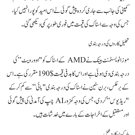
کمپنی کی جانب سے جاری کردہ پیش گوئی نے اس امید کو پورا نہیں کیا،
جس کی وجہ سے اسٹاک کی قیمت میں فوری طور پر کمی دیکھی گئی۔
تحلیل کاروں کی درجہ بندی
موز انویسٹمنٹ بینک نے AMD کے اسٹاک کو "اوور ویٹ” کی
درجہ بندی دی ہوئی ہے اور اس کا ہدفی قیمت $190 مقرر کی ہے۔ اس
کے برعکس، برن سٹین نے اسٹاک کی درجہ بندی "بائی” سے کم کر کے
"ریڈیوس” کر دی، جس کی وجہ کمزور AI چپ کی آمدنی کی پیش گوئی
اور مستقبل کے اخراجات کے بارے میں خدشات ہیں۔
مارکیٹ کا ردعمل