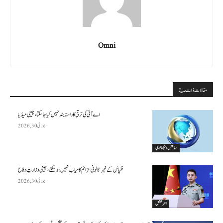
Omni
مقالات ذات صلة
اے آئی کی ترقی کا راستہ بند نہیں کیا جا سکتا، چینی میڈیا
جولائی 30, 2026
سائنس وٹیکنالوجی
فلپائن کے غیر قانونی عزائم کامیاب نہیں ہو سکتے ، چینی وزارتِ دفاع
جولائی 30, 2026
انٹرنیشنل