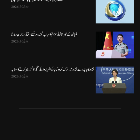
جولائی 30, 2026
فلپائن کے غیر قانونی عزائم کامیاب نہیں ہو سکتے ، چینی وزارتِ دفاع
جولائی 30, 2026
چین کا جاپان سے چین میں ترک کردہ کیمیائی ہتھیاروں کی تلفی کا عمل تیز کرنے کا مطالبہ
جولائی 30, 2026