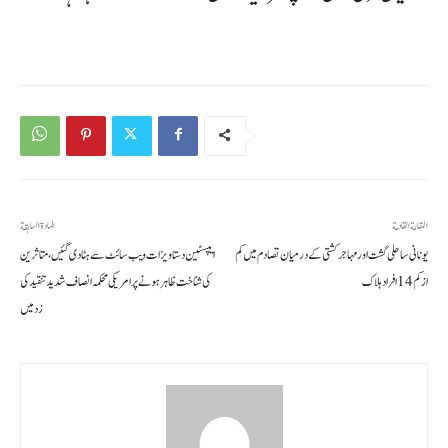
المقالة القادمة
المادة السابقة
یونانی ساحلی گشت اور مہاجر کشتی کے درمیان تصادم میں کم
ایپسٹین دستاویزات ویب سائٹ سے ہٹا دی گئیں، متاثرین
از کم 14 افراد ہلاک
کی شناخت ظاہر ہونے پر امریکی محکمہ انصاف شدید تنقید کی
زد میں