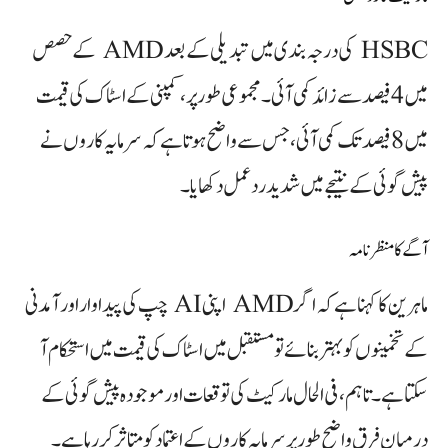
HSBC کی درجہ بندی میں تبدیلی کے بعد AMD کے حصص
میں 4 فیصد سے زائد کمی آئی۔ مجموعی طور پر، کمپنی کے اسٹاک کی قیمت
میں 8 فیصد تک کمی آئی، جس سے واضح ہوتا ہے کہ سرمایہ کاروں نے
پیش گوئی کے نتیجے میں شدید ردعمل دکھایا۔
آگے کا منظرنامہ
ماہرین کا کہنا ہے کہ اگر AMD اپنی AI چپ کی پیداوار اور آمدنی
کے تخمینوں کو بہتر بنائے تو مستقبل میں اسٹاک کی قیمت میں استحکام آ
سکتا ہے۔ تاہم، فی الحال مارکیٹ کی توقعات اور موجودہ پیش گوئی کے
درمیان فرق واضح طور پر سرمایہ کاروں کے اعتماد کو متاثر کر رہا ہے۔