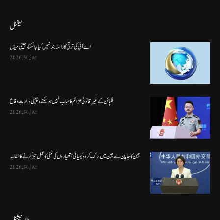
نیشنل
اے آئی کی ترقی کا راستہ بند نہیں کیا جا سکتا، چینی میڈیا
جولائی 30, 2026
فلپائن کے غیر قانونی عزائم کامیاب نہیں ہو سکتے ، چینی وزارتِ دفاع
جولائی 30, 2026
چین کا جاپان سے چین میں ترک کردہ کیمیائی ہتھیاروں کی تلفی کا عمل تیز کرنے کا مطالبہ
جولائی 30, 2026