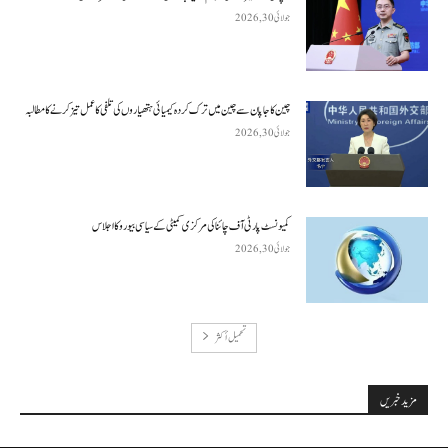
جولائی 30, 2026
چین کا جاپان سے چین میں ترک کردہ کیمیائی ہتھیاروں کی تلفی کا عمل تیز کرنے کا مطالبہ
جولائی 30, 2026
کمیونسٹ پارٹی آف چائنا کی مرکزی کمیٹی کے سیاسی بیورو کا اجلاس
جولائی 30, 2026
تحميل أكثر
مزید خبریں