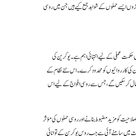
ڑوں ایسے حملوں کے شواہد جمع کیے ہیں جن میں روسی
عی حکمت عملی کے لیے انتہائی اہم ہے۔ یوکرین کی
ان کی کارروائیوں کو محدود کرے۔ اس نئے نظام کے
مال کر سکیں گے، جس سے روسی افواج کے لیے اس
 صلاحیت کو مزید مضبوط بنانے اور روسی حملوں کی مؤثر
ت میں سامنے آئی ہے جب روس یوکرین کے توانائی