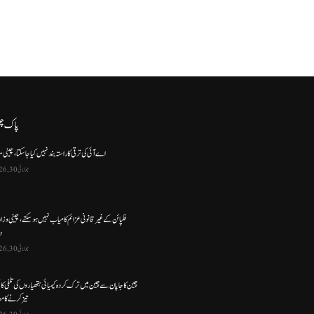
پاک چ
اے آئی کی ترقی کا راستہ بند نہیں کیا جا سکتا، چینی م
جولائی 30, 2026
فلپائن کے غیر قانونی عزائم کامیاب نہیں ہو سکتے ، چینی وز
د
جولائی 30, 2026
چین کا جاپان سے چین میں ترک کردہ کیمیائی ہتھیاروں کی تلفی کا
تیز کرنے کا مط