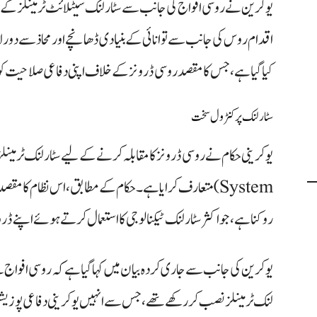
یوکرین نے روسی افواج کی جانب سے سٹار لنک سیٹلائٹ ٹرمینلز کے 
اقدام روس کی جانب سے توانائی کے بنیادی ڈھانچے اور محاذ سے دور
کیا گیا ہے، جس کا مقصد روسی ڈرونز کے خلاف اپنی دفاعی صلاحیت کو 
سٹار لنک پر کنٹرول سخت
System) متعارف کرایا ہے۔ حکام کے مطابق، اس نظام کا 
روکنا ہے، جو اکثر سٹار لنک ٹیکنالوجی کا استعمال کرتے ہوئے اپنے 
یوکرین کی جانب سے جاری کردہ بیان میں کہا گیا ہے کہ روسی افواج 
لنک ٹرمینلز نصب کر رکھے تھے، جس سے انہیں یوکرینی دفاعی پوزیشنوں