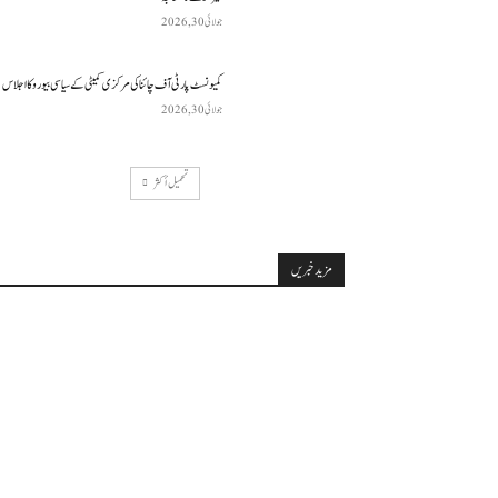
جولائی 30, 2026
کمیونسٹ پارٹی آف چائنا کی مرکزی کمیٹی کے سیاسی بیورو کا اجلاس
جولائی 30, 2026
تحميل أكثر
مزید خبریں