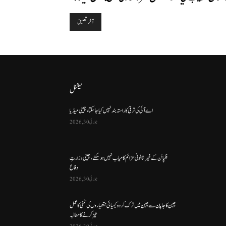
نیشنل
اے آئی کی ترقی کا راستہ بند نہیں کیا جا سکتا، چینی میڈیا
جولائی 30, 2026
فلپائن کے غیر قانونی عزائم کامیاب نہیں ہو سکتے ، چینی وزارتِ
دفاع
جولائی 30, 2026
چین کا جاپان سے چین میں ترک کردہ کیمیائی ہتھیاروں کی تلفی کا عمل
تیز کرنے کا مطالبہ