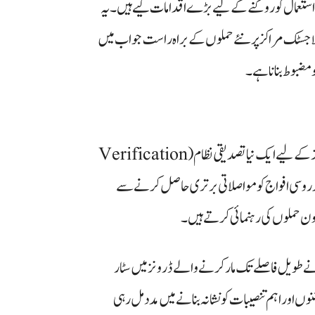
استعمال کو روکنے کے لیے بڑے اقدامات کیے ہیں۔ یہ
 لاجسٹک مراکز پر نئے حملوں کے براہ راست جواب میں
مضبوط بنانا ہے۔
یوکرینی حکام نے روسی ڈرونز کا مقابلہ کرنے کے لیے سٹار لنک ٹرمینلز کے لیے ایک نیا تصدیقی نظام (Verification
مقصد روسی افواج کو مواصلاتی برتری حاصل کرنے سے
ڈرون حملوں کی رہنمائی کرتے ہیں۔
نے طویل فاصلے تک مار کرنے والے ڈرونز میں سٹار
 اور اہم تنصیبات کو نشانہ بنانے میں مدد مل رہی