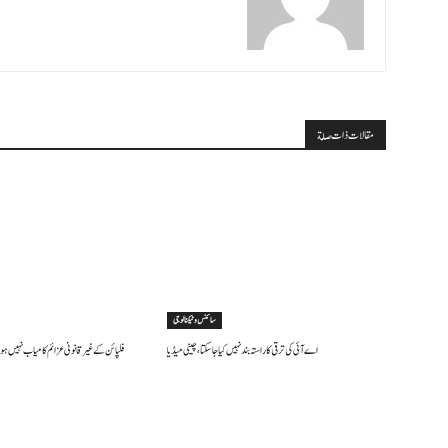
مقالات ذات صلة
سائنس وٹیکنالوجی
اے آئی کی ترقی کا راستہ بند نہیں کیا جا سکتا، چینی میڈیا
فلپائن کے غیر قانونی عزائم کامیاب نہیں ہو 