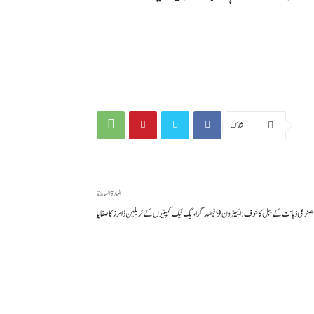
شارك
المادة السابقة
نوعی ذہانت کے ببل کا خوف: ایمیزون 9 فیصد گرا، بگ ٹیک کمپنیوں کے ٹریلین ڈالرز کا صفایا