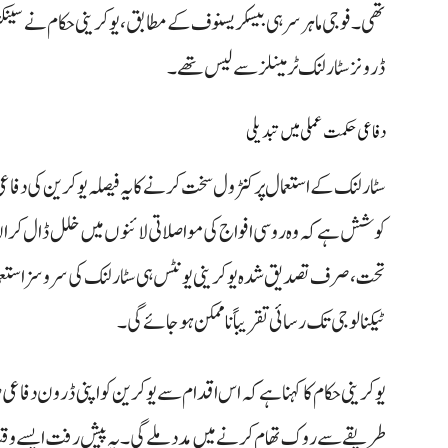
تھی۔ فوجی ماہر سرہی بیسکریسنوف کے مطابق، یوکرینی حکام نے سینک
ڈرونز سٹار لنک ٹرمینلز سے لیس تھے۔
دفاعی حکمت عملی میں تبدیلی
سٹار لنک کے استعمال پر کنٹرول سخت کرنے کا یہ فیصلہ یوکرین کی دفا
کوشش ہے کہ وہ روسی افواج کی مواصلاتی لائنوں میں خلل ڈال کر 
تحت، صرف تصدیق شدہ یوکرینی یونٹس ہی سٹار لنک کی سروسز استع
ٹیکنالوجی تک رسائی تقریباً ناممکن ہو جائے گی۔
یوکرینی حکام کا کہنا ہے کہ اس اقدام سے یوکرین کو اپنی ڈرون دفاعی
طریقے سے روک تھام کرنے میں مدد ملے گی۔ یہ پیش رفت ایسے وق