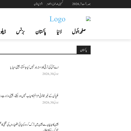
جمعہ, اگست 7, 2026
تسجيل الدخول / انضمام
اشتري الآن
صفحہ ائول
دُنیا
پاکستان
بزنس
ڈپلوم
پاکستان
اے آئی کی ترقی کا راستہ بند نہیں کیا جا سکتا، چینی میڈیا
جولائی 30, 2026
فلپائن کے غیر قانونی عزائم کامیاب نہیں ہو سکتے ، چینی وزارتِ د
جولائی 30, 2026
چین کا جاپان سے چین میں ترک کردہ کیمیائی ہتھیاروں کی تلفی کا 
تیز کرنے کا مطالبہ