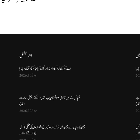
ین
انٹرنیشنل
یڈیا
اے آئی کی ترقی کا راستہ بند نہیں کیا جا سکتا، چینی میڈیا
جولائی 30, 2026
ارتِ
فلپائن کے غیر قانونی عزائم کامیاب نہیں ہو سکتے ، چینی وزارتِ
فاع
دفاع
جولائی 30, 2026
 عمل
چین کا جاپان سے چین میں ترک کردہ کیمیائی ہتھیاروں کی تلفی کا عمل
البہ
تیز کرنے کا مطالبہ