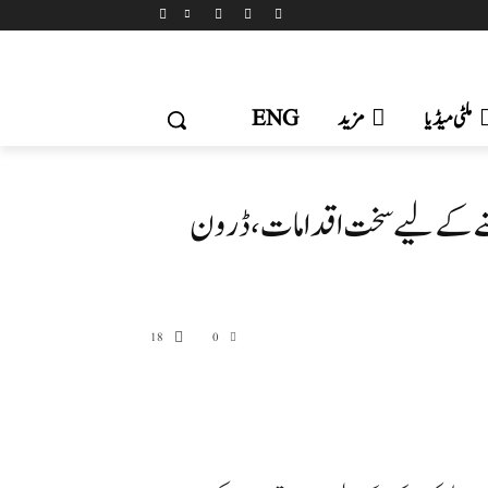
ملٹی میڈیا
مزید
ENG
روکنے کے لیے سخت اقدامات، ڈرون
18
0