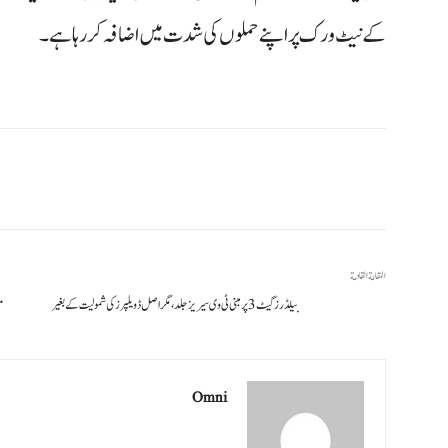
کے نیٹ ورک پر اپنے حملوں کی شدت میں اضافہ کر رہا ہے۔
المقالة القادمة
بیلڈرز گیٹ 3 پر مبنی ٹی وی سیریز جلد، مگر اصل ڈویلپرز کی شمولیت کے بغیر
مص
Omni