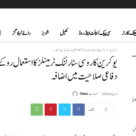
یٹک کارنر
سی پیک /بیلٹ اینڈ روڈ
کھیل
شوبز
رائے/بلاگز
الرئيسية
یوکرین کا روسی سٹار لنک ٹرمینلز کا استعمال روکنے کے لیے سخت...
یوکرین کا روسی سٹار لنک ٹرمینلز کا استعمال 
دفاعی صلاحیت میں اضافہ
كتب بواسطة
Omni
فروری 6, 2026
فاع
شارك
عمل