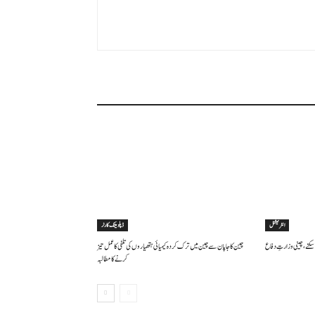
انٹرنیشنل
ڈپلومیٹک کارنر
سکتے ، چینی وزارتِ دفاع
چین کا جاپان سے چین میں ترک کردہ کیمیائی ہتھیاروں کی تلفی کا عمل تیز
کرنے کا مطالبہ