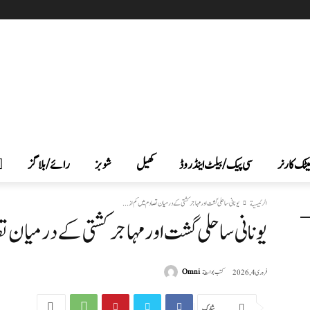
یٹک کارنر
سی پیک /بیلٹ اینڈ روڈ
کھیل
شوبز
رائے/بلاگز
الرئيسية
یونانی ساحلی گشت اور مہاجر کشتی کے درمیان تصادم میں کم از...
یونانی ساحلی گشت اور مہاجر کشتی کے درمیان تصادم میں کم
كتب بواسطة
Omni
فروری 4, 2026
شارك