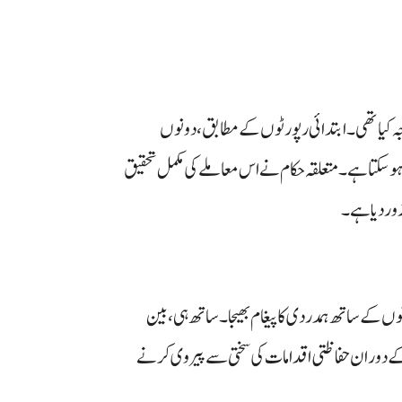
جہ کیا تھی۔ ابتدائی رپورٹوں کے مطابق، دونوں
ا ہو سکتا ہے۔ متعلقہ حکام نے اس معاملے کی مکمل تحقیق
زور دیا ہے۔
انوں کے ساتھ ہمدردی کا پیغام بھیجا۔ ساتھ ہی، بین
 کے دوران حفاظتی اقدامات کی سختی سے پیروی کرنے