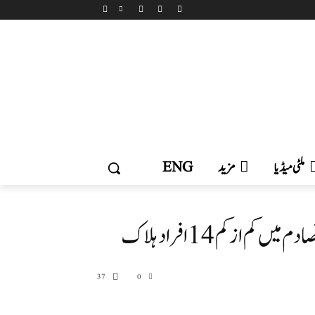
ملٹی میڈیا
مزید
ENG
 از کم 14 افراد ہلاک
37
0