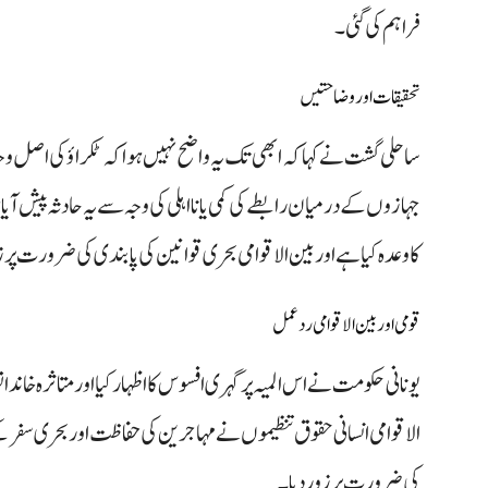
فراہم کی گئی۔
تحقیقات اور وضاحتیں
ساحلی گشت نے کہا کہ ابھی تک یہ واضح نہیں ہوا کہ ٹکراؤ کی اصل و
جہازوں کے درمیان رابطے کی کمی یا نااہلی کی وجہ سے یہ حادثہ پیش آی
کا وعدہ کیا ہے اور بین الاقوامی بحری قوانین کی پابندی کی ضرورت پر 
قومی اور بین الاقوامی ردعمل
یونانی حکومت نے اس المیہ پر گہری افسوس کا اظہار کیا اور متاثرہ خاند
الاقوامی انسانی حقوق تنظیموں نے مہاجرین کی حفاظت اور بحری سفر
کی ضرورت پر زور دیا۔