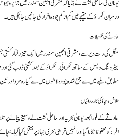
یونان کی ساحلی گشت نے بتایا کہ مشرقی ایجین سمندر میں جزیرہ 
درمیان ٹکراؤ کے نتیجے میں کم از کم چودہ افراد کی جانیں جا چکی ہیں۔
حادثے کی تفصیلات
منگل کی رات دیر سے، مشرقی ایجین سمندر میں ایک تیز رفتار کشتی ج
پیٹرولنگ ویسل کے ساتھ ٹکرائی۔ ٹکراؤ کے بعد کشتی ڈوب گئی اور
مطابق، ملبے میں سے جمع شدہ چودہ لاشوں میں سے گیارہ مرد اور تی
تلاش و بچاؤ کی کارروائیاں
افراد کو محفوظ نکالا گیا اور انہیں قریبی بحری جہاز پر منتقل کیا گیا۔ بچا