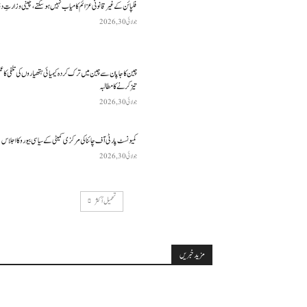
فلپائن کے غیر قانونی عزائم کامیاب نہیں ہو سکتے ، چینی وزارتِ د
جولائی 30, 2026
چین کا جاپان سے چین میں ترک کردہ کیمیائی ہتھیاروں کی تلفی کا 
تیز کرنے کا مطالبہ
جولائی 30, 2026
کمیونسٹ پارٹی آف چائنا کی مرکزی کمیٹی کے سیاسی بیورو کا اجلاس
جولائی 30, 2026
تحميل أكثر
مزید خبریں