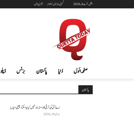
منگل, اگست 4, 2026
تسجيل الدخول / انضمام
اشتري الآن
صفحہ ائول
دُنیا
پاکستان
بزنس
ڈپلوم
پاکستان
اے آئی کی ترقی کا راستہ بند نہیں کیا جا سکتا، چینی میڈیا
جولائی 30, 2026