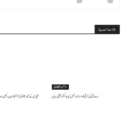
مقالات ذات صلة
سائنس وٹیکنالوجی
اے آئی کی ترقی کا راستہ بند نہیں کیا جا سکتا، چینی میڈیا
فلپائن کے غیر قانونی عزائم کامیاب نہیں ہو 