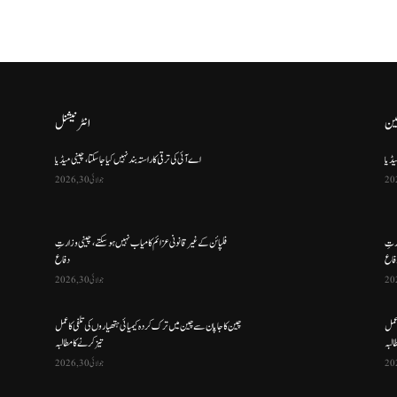
ین
انٹرنیشنل
یڈیا
اے آئی کی ترقی کا راستہ بند نہیں کیا جا سکتا، چینی میڈیا
جولائی 30, 2026
ارتِ
فلپائن کے غیر قانونی عزائم کامیاب نہیں ہو سکتے ، چینی وزارتِ
فاع
دفاع
جولائی 30, 2026
 عمل
چین کا جاپان سے چین میں ترک کردہ کیمیائی ہتھیاروں کی تلفی کا عمل
البہ
تیز کرنے کا مطالبہ
جولائی 30, 2026