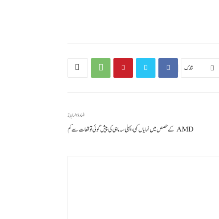
شارك
المادة السابقة
AMD کے حصص میں نمایاں کمی، پہلی سہ ماہی کی پیش گوئی توقعات سے کم