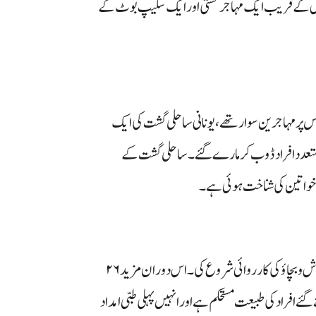
چیوس کے قریب ایک مہاجر کشتی اور ایک سکیپ بوٹ کے
س پر مہاجرین سوار تھے، یونانی ساحلی گشت کی ایک
 متعدد افراد ڈوب کر مارے گئے۔ ساحلی گشت کے
ن خواتین کی شناخت ہوئی ہے۔
حادثے کے فوراً بعد یونانی بحریہ اور ساحلی گشت نے وسیع پیمانے پر تلاش و بچاؤ کی کارروائی شروع کی۔ اس دوران مزید ۲۶
ئے گئے افراد کی طبیعت مستحکم ہے اور انہیں پہلی طبی امداد