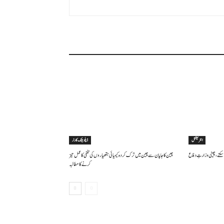
انٹرنیشنل
ڈپلومیٹک کارنر
سکتے ، چینی وزارتِ دفاع
چین کا جاپان سے چین میں ترک کردہ کیمیائی ہتھیاروں کی تلفی کا عمل تیز
کرنے کا مطالبہ