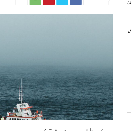
فاع
عمل