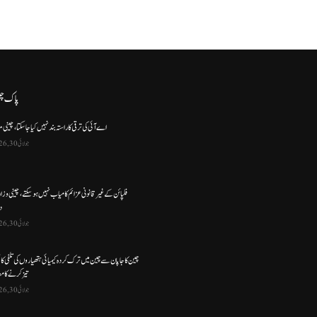
پاک چ
اے آئی کی ترقی کا راستہ بند نہیں کیا جا سکتا، چینی م
جولائی 30, 2026
فلپائن کے غیر قانونی عزائم کامیاب نہیں ہو سکتے ، چینی وز
د
جولائی 30, 2026
چین کا جاپان سے چین میں ترک کردہ کیمیائی ہتھیاروں کی تلفی کا
تیز کرنے کا مط
جولائی 30, 2026