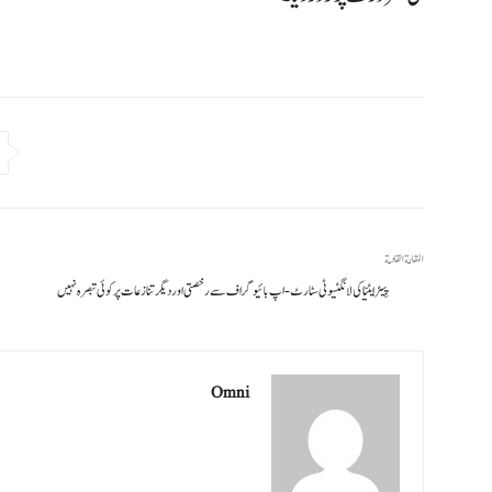
المقالة القادمة
پِیٹر ایٹیّا کی لانگٹیوٹی سٹارٹ‑اپ بائیوگراف سے رخصتی اور دیگر تنازعات پر کوئی تبصرہ نہیں
Omni