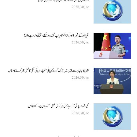
جولائی 30, 2026
فلپائن کے غیر قانونی عزائم کامیاب نہیں ہو سکتے ، چینی وزارتِ دفاع
جولائی 30, 2026
چین کا جاپان سے چین میں ترک کردہ کیمیائی ہتھیاروں کی تلفی کا عمل تیز کرنے کا مطالبہ
جولائی 30, 2026
کمیونسٹ پارٹی آف چائنا کی مرکزی کمیٹی کے سیاسی بیورو کا اجلاس
جولائی 30, 2026