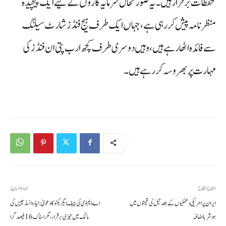
تحفظات برقرار ہیں۔ یہ صورتحال سرمایہ کاروں کے لیے ایک پیچیدہ
منظرنامہ پیش کر رہی ہے، جہاں ایک طرف ہیج فنڈز شارٹ سیلنگ
سے فائدہ اٹھا رہے ہیں، وہیں دوسری طرف کچھ ارب پتی ان فنڈز کی
مہارت پر بھروسہ کر رہے ہیں۔
المقالة القادمة
المادة السابقة
ایران پر امریکی دھمکیوں کے بعد تیل کی قیمتوں میں
اے ایم ڈی کی چیف ایگزیکٹو کا دعویٰ: ایڈوانسڈ چپس کی
ہوشربا اضافہ
مانگ میں تیزی برقرار، مگر اسٹاک 16 فیصد گرا