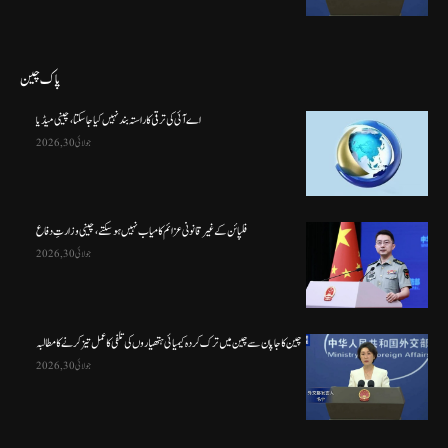
پاک چین
اے آئی کی ترقی کا راستہ بند نہیں کیا جا سکتا، چینی میڈیا
جولائی 30, 2026
فلپائن کے غیر قانونی عزائم کامیاب نہیں ہو سکتے ، چینی وزارتِ دفاع
جولائی 30, 2026
چین کا جاپان سے چین میں ترک کردہ کیمیائی ہتھیاروں کی تلفی کا عمل تیز کرنے کا مطالبہ
جولائی 30, 2026