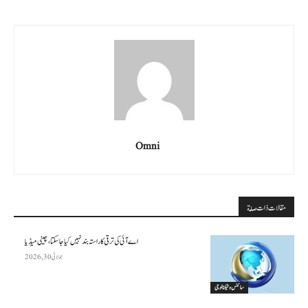
Omni
مقالات ذات صلة
اے آئی کی ترقی کا راستہ بند نہیں کیا جا سکتا، چینی میڈیا
جولائی 30, 2026
سائنس وٹیکنالوجی