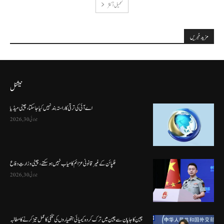
تحميل أكثر
مزید خبریں
نیشنل
اے آئی کی ترقی کا راستہ بند نہیں کیا جا سکتا، چینی میڈیا
جولائی 30, 2026
فلپائن کے غیر قانونی عزائم کامیاب نہیں ہو سکتے ، چینی وزارتِ دفاع
جولائی 30, 2026
چین کا جاپان سے چین میں ترک کردہ کیمیائی ہتھیاروں کی تلفی کا عمل تیز کرنے کا مطالبہ