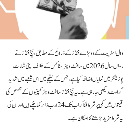
وال اسٹریٹ کے دو بڑے فنڈز کے ذرائع کے مطابق، ہیج فنڈز نے
رواں سال 2026 میں سافٹ ویئر اسٹاکس کے خلاف اپنی شارٹ
پوزیشنز میں نمایاں اضافہ کیا ہے، جس کے نتیجے میں اس شعبے میں شدید
گراوٹ دیکھی جا رہی ہے۔ یہ ہیج فنڈز سافٹ ویئر کمپنیوں کے حصص کی
قیمتوں میں کمی پر شرط لگا کر اب تک 24 ارب ڈالر کما چکے ہیں اور ان کی
یہ شرط مزید بڑھنے کا امکان ہے۔