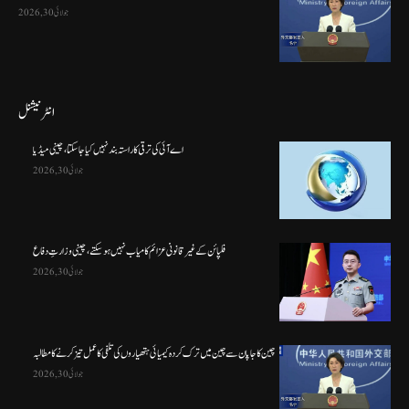
جولائی 30, 2026
انٹرنیشنل
اے آئی کی ترقی کا راستہ بند نہیں کیا جا سکتا، چینی میڈیا
جولائی 30, 2026
فلپائن کے غیر قانونی عزائم کامیاب نہیں ہو سکتے ، چینی وزارتِ دفاع
جولائی 30, 2026
چین کا جاپان سے چین میں ترک کردہ کیمیائی ہتھیاروں کی تلفی کا عمل تیز کرنے کا مطالبہ
جولائی 30, 2026