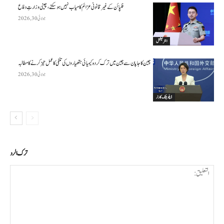
فلپائن کے غیر قانونی عزائم کامیاب نہیں ہو سکتے ، چینی وزارتِ دفاع
جولائی 30, 2026
انٹرنیشنل
چین کا جاپان سے چین میں ترک کردہ کیمیائی ہتھیاروں کی تلفی کا عمل تیز کرنے کا مطالبہ
جولائی 30, 2026
ڈپلومیٹک کارنر
ترك الرد