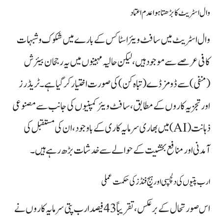
وال اسٹریٹ کا بڑھتا ہوا عدم اعتماد
وال اسٹریٹ میں سافٹ ویئر اسٹاکس کے بارے میں شکوک و شبہات
کافی عرصے سے موجود ہیں، لیکن حالیہ مہینوں میں یہ رجحان بیئرش
(منفی) سے ڈومز ڈے (تباہ کن) کی صورت اختیار کر گیا ہے۔ ٹریڈرز
اور تجزیہ کاروں کے مطابق، سافٹ ویئر کمپنیوں کی جانب سے مصنوعی
ذہانت (AI) میں بھاری سرمایہ کاری کے باوجود، ان کی مستقبل کی
آمدنی اور منافع بخشیت کے حوالے سے خدشات بڑھ رہے ہیں۔
ارب پتیوں کی دلچسپی اور ہیج فنڈز کی حکمت عملی
اس صورتحال کے برعکس، تقریباً 43 فیصد ارب پتی سرمایہ کاروں نے