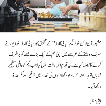
مشہور آن لائن شوٹر گیم "ہائی گارڈ” کے تخلیق کار، ہائی گارڈ سٹوڈیو، نے
صرف دو ہفتے کے عرصے میں اپنی ٹیم کے ایک بڑے حصے کو برطرف
کرنے کا فیصلہ کیا ہے۔ یہ قدم اس وقت اٹھایا گیا جب گیم کو عالمی سطح پر
نمایاں توجہ ملنے کے باوجود کھلاڑیوں کی تعداد میں توقع سے کم اضافہ
دیکھا گیا۔
پیش منظر