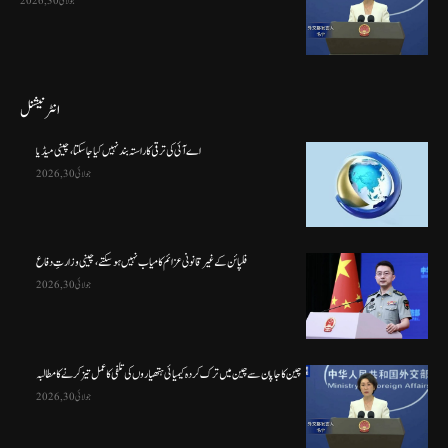
جولائی 30, 2026
انٹرنیشنل
اے آئی کی ترقی کا راستہ بند نہیں کیا جا سکتا، چینی میڈیا
جولائی 30, 2026
فلپائن کے غیر قانونی عزائم کامیاب نہیں ہو سکتے ، چینی وزارتِ دفاع
جولائی 30, 2026
چین کا جاپان سے چین میں ترک کردہ کیمیائی ہتھیاروں کی تلفی کا عمل تیز کرنے کا مطالبہ
جولائی 30, 2026