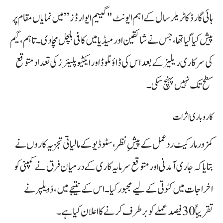
ہائی گارڈ کا ٹریلر سال کے اہم ایونٹ "گییم ایوارڈز” میں نمایاں مقام پر
پیش کیا گیا تھا، جس نے شائقین اور میڈیا میں کافی ہلچل مچا دی۔ تاہم، گیم
کی سرکاری ریلیز کے بعد اس کی ڈاؤنلوڈ اور ایکٹیو پلیئرز کی تعداد متوقع
سطح تک نہیں پہنچ سکی۔
کاروباری اثرات
کمزور مارکیٹ ردعمل کے پیشِ نظر، سٹوڈیو کے مالیاتی تجزیہ کاروں نے
بتایا کہ جاری آمدنی اور متوقع سرمایہ کاری کے درمیان فرق نے کمپنی کو
اخراجات میں کٹوتی کے لیے مجبور کیا۔ اس کے نتیجے میں، ڈویلپر نے
تقریباً 30 فیصد عملے کو برطرف کرنے کا اعلان کیا ہے۔