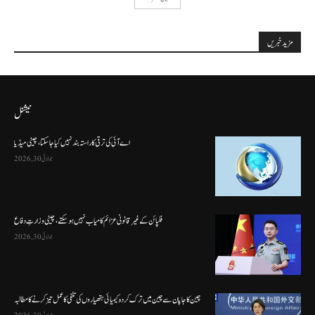
مزید خبریں
نیشنل
اے آئی کی ترقی کا راستہ بند نہیں کیا جا سکتا، چینی میڈیا
جولائی 30, 2026
فلپائن کے غیر قانونی عزائم کامیاب نہیں ہو سکتے ، چینی وزارتِ دفاع
جولائی 30, 2026
چین کا جاپان سے چین میں ترک کردہ کیمیائی ہتھیاروں کی تلفی کا عمل تیز کرنے کا مطالبہ