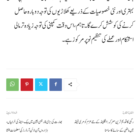
بہتری اور نئی خصوصیات کے ذریعے کھلاڑیوں کی توجہ دوبارہ حاصل
کرنے کی کوشش کرے گا۔ تاہم، اس وقت کمپنی کی توجہ زیادہ تر مالی
استحکام اور عملے کی تنظیم نو پر مرکوز ہے۔
المقالة القادمة
المادة السابقة
رگبی کا قدیم ترین معرکہ: انگلینڈ کے نئے عزم کو مری فیلڈ
بھارت کی بڑی فارمیسی چین میں بیک‑اینڈ کی خرابیاں،
میں ماضی کے سائے کا سامنا
ہزاروں آن لائن آرڈرز کی معلومات افشا