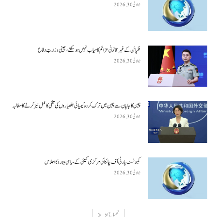
جولائی 30, 2026
فلپائن کے غیر قانونی عزائم کامیاب نہیں ہو سکتے ، چینی وزارتِ دفاع
جولائی 30, 2026
چین کا جاپان سے چین میں ترک کردہ کیمیائی ہتھیاروں کی تلفی کا عمل تیز کرنے کا مطالبہ
جولائی 30, 2026
کمیونسٹ پارٹی آف چائنا کی مرکزی کمیٹی کے سیاسی بیورو کا اجلاس
جولائی 30, 2026
تحميل أكثر