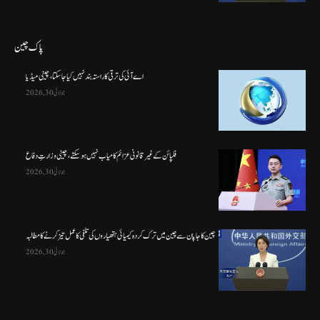
پاک چین
اے آئی کی ترقی کا راستہ بند نہیں کیا جا سکتا، چینی میڈیا
جولائی 30, 2026
فلپائن کے غیر قانونی عزائم کامیاب نہیں ہو سکتے ، چینی وزارتِ دفاع
جولائی 30, 2026
چین کا جاپان سے چین میں ترک کردہ کیمیائی ہتھیاروں کی تلفی کا عمل تیز کرنے کا مطالبہ
جولائی 30, 2026