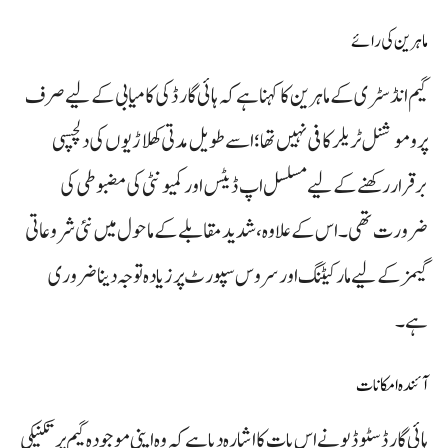
ماہرین کی رائے
گیم انڈسٹری کے ماہرین کا کہنا ہے کہ ہائی گارڈ کی کامیابی کے لیے صرف
پروموشنل ٹریلر کافی نہیں تھا؛ اسے طویل مدتی کھلاڑیوں کی دلچسپی
برقرار رکھنے کے لیے مسلسل اپ ڈیٹس اور کمیونٹی کی مضبوطی کی
ضرورت تھی۔ اس کے علاوہ، شدید مقابلے کے ماحول میں نئی شروعاتی
گیمز کے لیے مارکیٹنگ اور سروس سپورٹ پر زیادہ توجہ دینا ضروری
ہے۔
آئندہ امکانات
ہائی گارڈ سٹوڈیو نے اس بات کا اشارہ دیا ہے کہ وہ اپنی موجودہ گیم پر تکنیکی