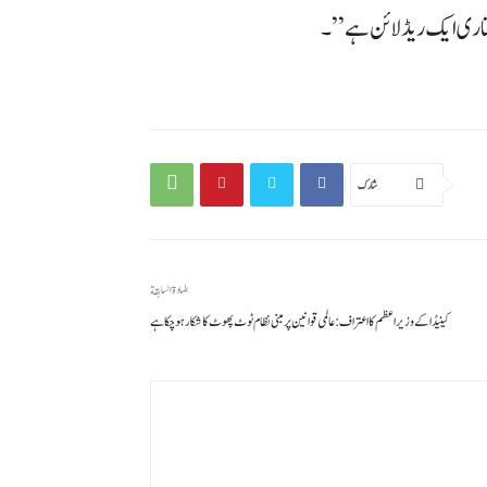
ختاری ایک ریڈ لائن ہے”۔
شارك
المادة السابقة
کینیڈا کے وزیر اعظم کا اعتراف: عالمی قوانین پر مبنی نظام ٹوٹ پھوٹ کا شکار ہو چکا ہے