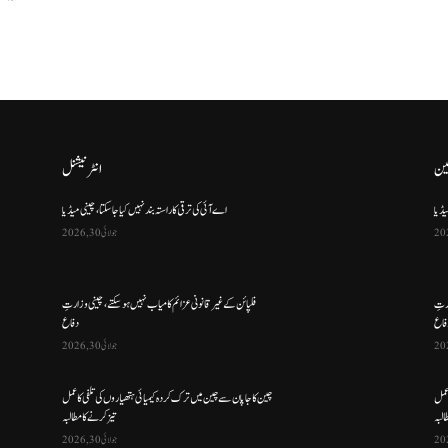
ین
انٹرنیشنل
یڈیا
اے آئی کی ترقی کا راستہ بند نہیں کیا جا سکتا، چینی میڈیا
جولائی 30, 2026
ارتِ
فلپائن کے غیر قانونی عزائم کامیاب نہیں ہو سکتے ، چینی وزارتِ
فاع
دفاع
جولائی 30, 2026
 عمل
چین کا جاپان سے چین میں ترک کردہ کیمیائی ہتھیاروں کی تلفی کا عمل
البہ
تیز کرنے کا مطالبہ
جولائی 30, 2026