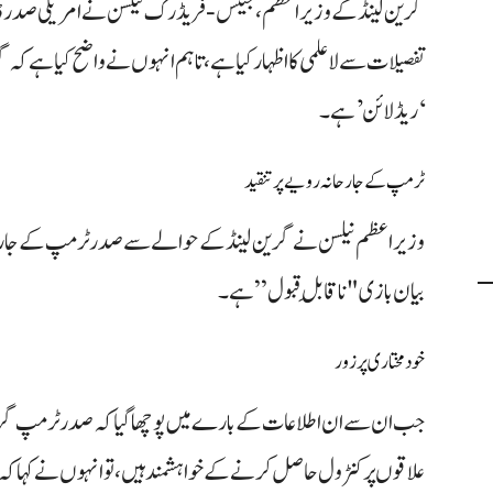
گرین لینڈ کے وزیراعظم، جینس-فریڈرک نیلسن نے امریکی صدر ڈو
تفصیلات سے لاعلمی کا اظہار کیا ہے، تاہم انہوں نے واضح کیا ہے کہ 
‘ریڈ لائن’ ہے۔
ٹرمپ کے جارحانہ رویے پر تنقید
وزیراعظم نیلسن نے گرین لینڈ کے حوالے سے صدر ٹرمپ کے جارحانہ ر
بیان بازی "ناقابلِ قبول” ہے۔
خودمختاری پر زور
جب ان سے ان اطلاعات کے بارے میں پوچھا گیا کہ صدر ٹرمپ گری
علاقوں پر کنٹرول حاصل کرنے کے خواہشمند ہیں، تو انہوں نے کہا کہ