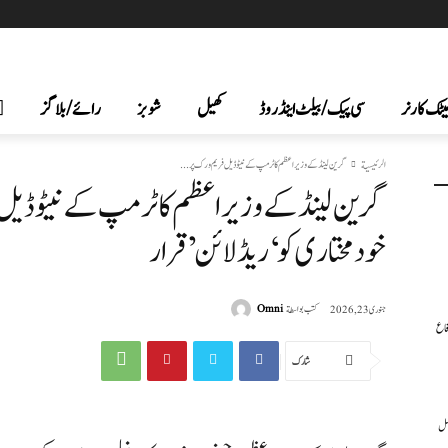
یٹک کارنر
سی پیک /بیلٹ اینڈ روڈ
کھیل
شوبز
رائے/بلاگز
الرئيسية
گرین لینڈ کے وزیراعظم کا ٹرمپ کے نیٹو ڈیل فریم ورک پر...
گرین لینڈ کے وزیراعظم کا ٹرمپ کے نیٹو ڈیل فر
خودمختاری کو ‘ریڈ لائن’ قرار
كتب بواسطة
Omni
جنوری 23, 2026
فاع
شارك
عمل