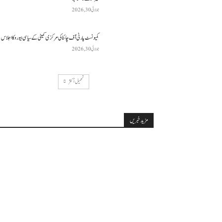
جولائی 30, 2026
کمیونسٹ پارٹی آف چائنا کی مرکزی کمیٹی کے سیاسی بیورو کا اجلاس
جولائی 30, 2026
تحميل أكثر
مزید خبریں