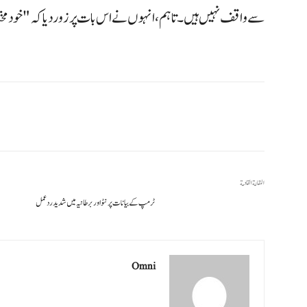
سے واقف نہیں ہیں۔ تاہم، انہوں نے اس بات پر زور دیا کہ "خودم
المقالة القادمة
ٹرمپ کے بیانات پر نٹو اور برطانیہ میں شدید ردعمل
Omni