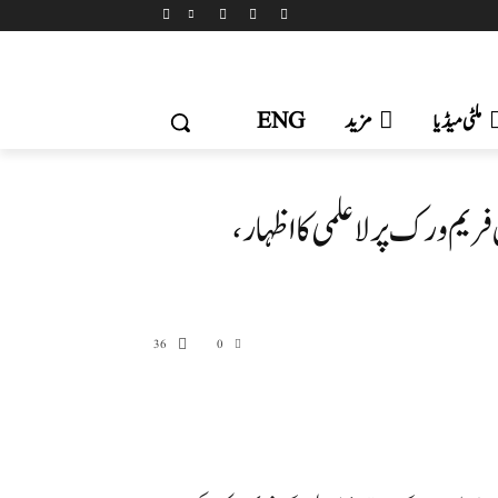
ملٹی میڈیا
مزید
ENG
یم ورک پر لاعلمی کا اظہار،
36
0