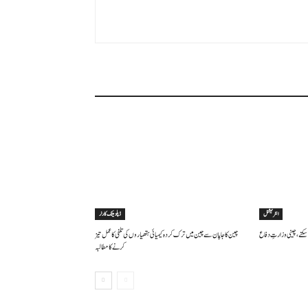
انٹرنیشنل
ڈپلومیٹک کارنر
سکتے ، چینی وزارتِ دفاع
چین کا جاپان سے چین میں ترک کردہ کیمیائی ہتھیاروں کی تلفی کا عمل تیز
کرنے کا مطالبہ