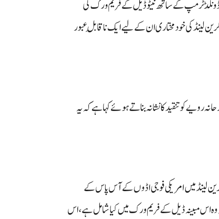
نلڈ ٹرمپ کے ساتھ نیٹو ڈیل کے فریم ورک کی
گرین لینڈ کی خودمختاری ان کے لیے ایک ناقابلِ عبور
ویے کو تنقید کا نشانہ بناتے ہوئے کہا ہے کہ یہ
ن لینڈ میں امریکی فوجی اڈوں کے آس پاس کے
 وہ اس مبینہ ڈیل کے فریم ورک میں کیا شامل ہے، اس