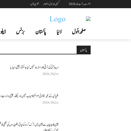
جمعرات, اگست 6, 2026
تسجيل الدخول / انضمام
اشتري الآن
صفحہ ائول
دُنیا
پاکستان
بزنس
ڈپلوم
پاکستان
اے آئی کی ترقی کا راستہ بند نہیں کیا جا سکتا، چینی میڈیا
جولائی 30, 2026
فلپائن کے غیر قانونی عزائم کامیاب نہیں ہو سکتے ، چینی وزارتِ د
جولائی 30, 2026
چین کا جاپان سے چین میں ترک کردہ کیمیائی ہتھیاروں کی تلفی کا 
تیز کرنے کا مطالبہ