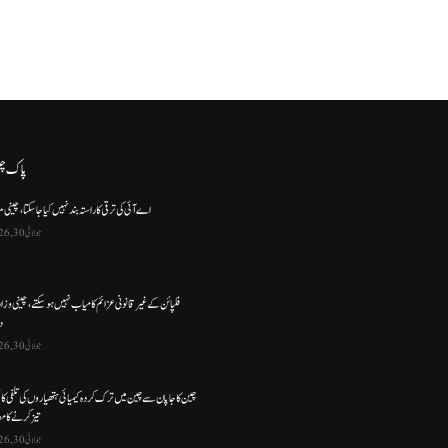
پاک چ
اے آئی کی ترقی کا راستہ بند نہیں کیا جا سکتا، چینی م
جولائی 30, 2026
فلپائن کے غیر قانونی عزائم کامیاب نہیں ہو سکتے ، چینی وز
د
جولائی 30, 2026
چین کا جاپان سے چین میں ترک کردہ کیمیائی ہتھیاروں کی تلفی کا
تیز کرنے کا مط
جولائی 30, 2026