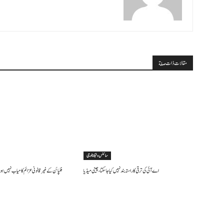
مقالات ذات صلة
سائنس وٹیکنالوجی
اے آئی کی ترقی کا راستہ بند نہیں کیا جا سکتا، چینی میڈیا
فلپائن کے غیر قانونی عزائم کامیاب نہیں ہو 