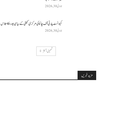
جولائی 30, 2026
کمیونسٹ پارٹی آف چائنا کی مرکزی کمیٹی کے سیاسی بیورو کا اجلاس
جولائی 30, 2026
تحميل أكثر
مزید خبریں