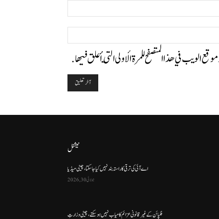
البريد
الإلكتروني:*
الموقع:
وموقع الويب في هذا المتصفح للمرة الأولى التي أعلق فيها.
نیشنل
اے آئی کی ترقی کا راستہ بند نہیں کیا جا سکتا، چینی میڈیا
جولائی 30, 2026
فلپائن کے غیر قانونی عزائم کامیاب نہیں ہو سکتے ، چینی وزارتِ