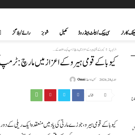
یٹک کارنر
سی پیک /بیلٹ اینڈ روڈ
کھیل
شوبز
رائے/بلاگز
الرئيسية
کیوبا کے قومی ہیرو کے اعزاز میں مارچ: ٹرمپ کی مداخلت کے...
کیوبا کے قومی ہیرو کے اعزاز میں مارچ: ٹرمپ 
كتب بواسطة
Omni
جنوری 28, 2026
شارك
فاع
کیوبا کے قومی ہیرو، جوزے مارتی کی یاد میں منعقدہ ایک ریلی کے 
عمل