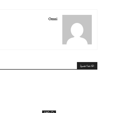
Omni
مقالات ذات صلة
سائنس وٹیکنالوجی