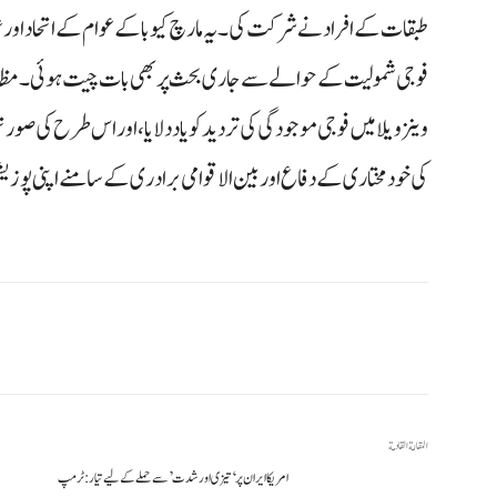
طبقات کے افراد نے شرکت کی۔ یہ مارچ کیوبا کے عوام کے اتحاد اور ع
فوجی شمولیت کے حوالے سے جاری بحث پر بھی بات چیت ہوئی۔ مظاہ
وینزویلا میں فوجی موجودگی کی تردید کو یاد دلایا، اور اس طرح کی صورت
کی خودمختاری کے دفاع اور بین الاقوامی برادری کے سامنے اپنی 
المقالة القادمة
امریکا ایران پر ‘تیزی اور شدت’ سے حملے کے لیے تیار: ٹرمپ