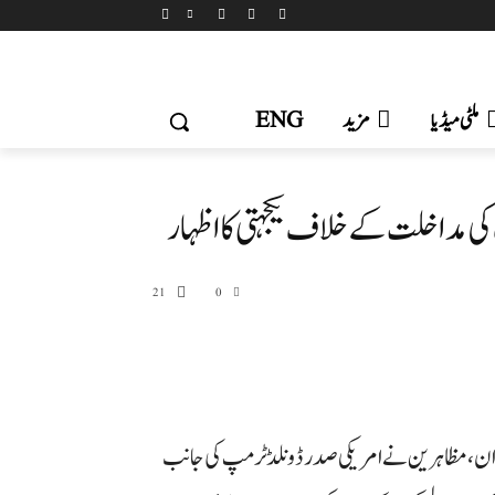
ملٹی میڈیا
مزید
ENG
کی مداخلت کے خلاف یکجہتی کا اظہار
21
0
دوران، مظاہرین نے امریکی صدر ڈونلڈ ٹرمپ کی جانب