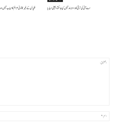
اے آئی کی ترقی کا راستہ بند نہیں کیا جا سکتا، چینی میڈیا
فلپائن کے غیر قانونی عزائم کامیاب نہیں ہو 