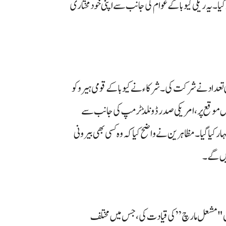
یا۔ یہ ریلی کیوبا کے عوام کی جانب سے اپنی خودمختاری
 تعداد نے شرکت کی۔ شرکاء نے کیوبا کے قومی ہیرو کو
 اس موقع پر، امریکی صدر ڈونلڈ ٹرمپ کی جانب سے
 کیا گیا۔ مظاہرین نے واضح کیا کہ وہ کسی بھی بیرونی
ریں گے۔
ی "مشعل مارچ” کی قیادت کی، جس میں مختلف