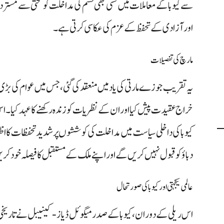
سے کیوبا کے معاملات میں کسی بھی قسم کی مداخلت کو سختی سے مسترد ک
اور آزادی کے تحفظ کے عزم کی عکاسی کرتی ہے۔
مارچ کی تفصیلات
یہ تقریب جوزے مارتی کی یاد میں منعقد کی گئی، جس میں عوام کی بڑی
خراج عقیدت پیش کیا اور ان کے نظریات کو زندہ رکھنے کا عہد کیا۔
کیوبا کی داخلی سیاست میں مداخلت کی کوششوں پر شدید تحفظات کا اظہار
دباؤ کو قبول نہیں کریں گے اور اپنے ملک کے مستقبل کا فیصلہ خود ک
عالمی یکجہتی اور کیوبا کی صورتحال
اس ریلی کے دوران، کیوبا کے صدر میگوئل ڈیاز-کینیبل نے تاریخ