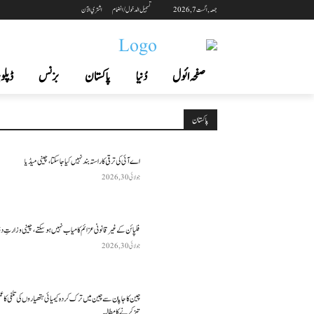
جمعہ, اگست 7, 2026
تسجيل الدخول / انضمام
اشتري الآن
صفحہ ائول
دُنیا
پاکستان
بزنس
ڈپلوم
پاکستان
اے آئی کی ترقی کا راستہ بند نہیں کیا جا سکتا، چینی میڈیا
جولائی 30, 2026
فلپائن کے غیر قانونی عزائم کامیاب نہیں ہو سکتے ، چینی وزارتِ د
جولائی 30, 2026
چین کا جاپان سے چین میں ترک کردہ کیمیائی ہتھیاروں کی تلفی کا 
تیز کرنے کا مطالبہ