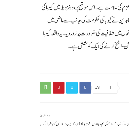
زم کی علامت ہے۔ اس موقع پر، وینزویلا میں کیوبا کی
رین نے کیوبا کی حکومت کی جانب سے ماضی میں
حال میں شفافیت کی ضرورت پر زور دیا۔ یہ واقعہ کیوبا
پوزیشن واضح کرنے کی ایک کوشش ہے۔
شارك
المادة السابقة
بیوروکریسی کے خاتمے کی مہم، ایمازون نے مزید 16 ہزار کارپوریٹ ملازمین کو برطرف کر دیا