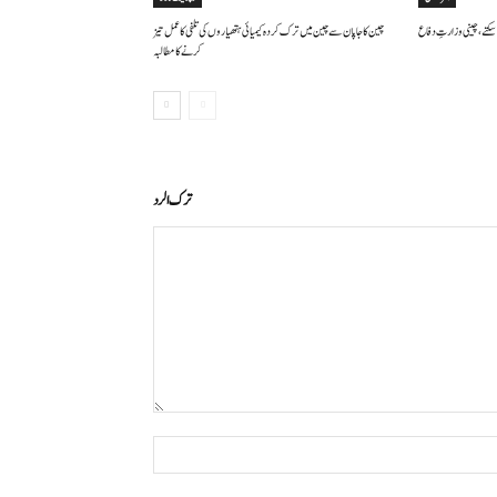
سکتے ، چینی وزارتِ دفاع
چین کا جاپان سے چین میں ترک کردہ کیمیائی ہتھیاروں کی تلفی کا عمل تیز
کرنے کا مطالبہ
ترك الرد
التعليق:
اسم:*