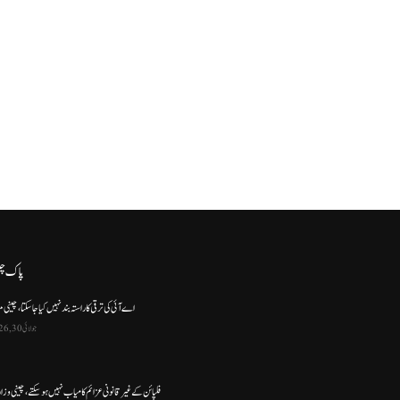
پاک چ
اے آئی کی ترقی کا راستہ بند نہیں کیا جا سکتا، چینی م
جولائی 30, 2026
فلپائن کے غیر قانونی عزائم کامیاب نہیں ہو سکتے ، چینی وز