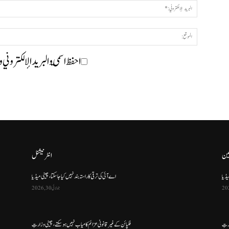
احفظ اسمي والبريد الإلكتروني 
ین
انٹرنیشنل
یڈیا
اے آئی کی ترقی کا راستہ بند نہیں کیا جا سکتا، چینی میڈیا
جولائی 30, 2026
ارتِ
فلپائن کے غیر قانونی عزائم کامیاب نہیں ہو سکتے ، چینی وزارتِ