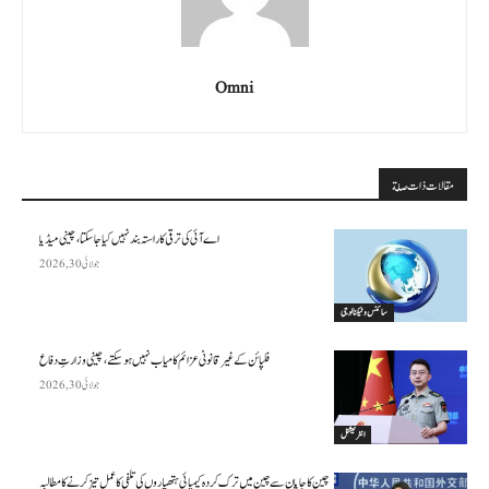
Omni
مقالات ذات صلة
اے آئی کی ترقی کا راستہ بند نہیں کیا جا سکتا، چینی میڈیا
جولائی 30, 2026
سائنس وٹیکنالوجی
فلپائن کے غیر قانونی عزائم کامیاب نہیں ہو سکتے ، چینی وزارتِ دفاع
جولائی 30, 2026
انٹرنیشنل
چین کا جاپان سے چین میں ترک کردہ کیمیائی ہتھیاروں کی تلفی کا عمل تیز کرنے کا مطالبہ