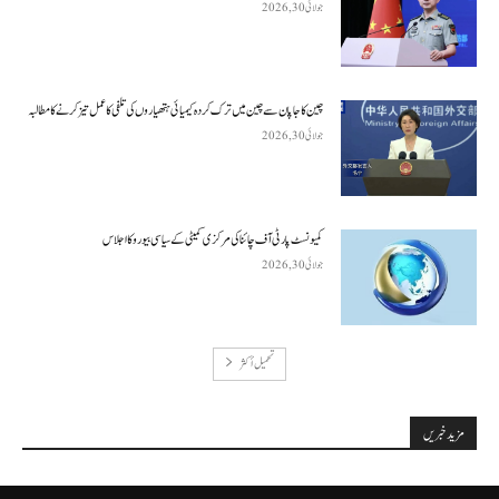
جولائی 30, 2026
چین کا جاپان سے چین میں ترک کردہ کیمیائی ہتھیاروں کی تلفی کا عمل تیز کرنے کا مطالبہ
جولائی 30, 2026
کمیونسٹ پارٹی آف چائنا کی مرکزی کمیٹی کے سیاسی بیورو کا اجلاس
جولائی 30, 2026
تحميل أكثر
مزید خبریں