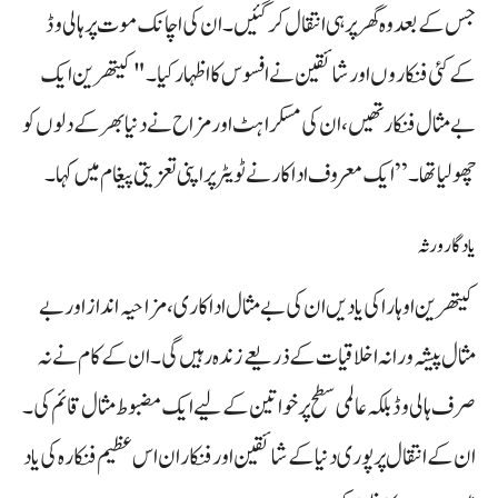
جس کے بعد وہ گھر پر ہی انتقال کر گئیں۔ ان کی اچانک موت پر ہالی وڈ
کے کئی فنکاروں اور شائقین نے افسوس کا اظہار کیا۔ "کیتھرین ایک
بے مثال فنکار تھیں، ان کی مسکراہٹ اور مزاح نے دنیا بھر کے دلوں کو
چھو لیا تھا۔” ایک معروف اداکار نے ٹویٹر پر اپنی تعزیتی پیغام میں کہا۔
یادگار ورثہ
کیتھرین اوہارا کی یادیں ان کی بے مثال اداکاری، مزاحیہ انداز اور بے
مثال پیشہ ورانہ اخلاقیات کے ذریعے زندہ رہیں گی۔ ان کے کام نے نہ
صرف ہالی وڈ بلکہ عالمی سطح پر خواتین کے لیے ایک مضبوط مثال قائم کی۔
ان کے انتقال پر پوری دنیا کے شائقین اور فنکاران اس عظیم فنکارہ کی یاد