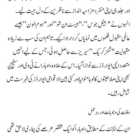
اور جلد ہی اپنی منفرد مزاحیہ انداز سے ناظرین کے دل جیت لیے۔
انہوں نے "بیٹل جوس”، "بیسٹ ان شو” اور "ہوم الون” جیسے
عالمی مقبول فلموں میں نمایاں کردار ادا کیے۔ تاہم ان کی سب سے زیادہ
مقبولیت "شِٹز کریک” سیریز سے حاصل ہوئی، جس کے لیے انہیں
متعدد ایمی ایوارڈز سے نوازا گیا۔ اس کے علاوہ، اوہارا نے ٹی وی اور سٹیج پر
بھی اپنی صلاحیتوں کا لوہا منوایا اور کئی بین الاقوامی ایوارڈز کی فہرست میں
شامل رہیں۔
وفات کی وجوہات اور ردِ عمل
ان کے ایجنٹ کے مطابق، اوہارا کو ایک مختصر عرصے کی بیماری لاحق تھی