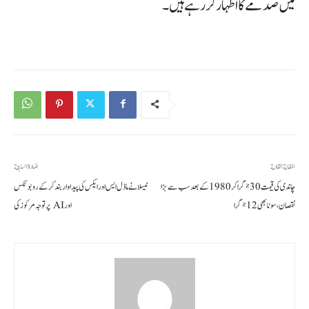
میں صدمے کا اظہار کر رہے ہیں۔
المقالة القادمة
المادة السابقة
چاندی کی قیمت 30٪ گرا کر 1980 کے بعد سب سے بڑا
ٹیسلا نے ماڈل ایس اور ایکس کی پیداوار بند کر کے روبوٹکس
نقصان، سونا بھی 12٪ گرا
اور AI پر توجہ مرکوز کی