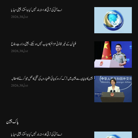
اے آئی کی ترقی کا راستہ بند نہیں کیا جا سکتا، چینی میڈیا
جولائی 30, 2026
فلپائن کے غیر قانونی عزائم کامیاب نہیں ہو سکتے ، چینی وزارتِ دفاع
جولائی 30, 2026
چین کا جاپان سے چین میں ترک کردہ کیمیائی ہتھیاروں کی تلفی کا عمل تیز کرنے کا مطالبہ
جولائی 30, 2026
پاک چین
اے آئی کی ترقی کا راستہ بند نہیں کیا جا سکتا، چینی میڈیا