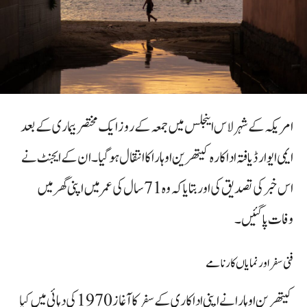
امریکہ کے شہر لاس اینجلس میں جمعہ کے روز ایک مختصر بیماری کے بعد
ایمی ایوارڈ یافتہ اداکارہ کیتھرین اوہارا کا انتقال ہو گیا۔ ان کے ایجنٹ نے
اس خبر کی تصدیق کی اور بتایا کہ وہ 71 سال کی عمر میں اپنی گھر میں
وفات پا گئیں۔
فنی سفر اور نمایاں کارنامے
کیتھرین اوہارا نے اپنی اداکاری کے سفر کا آغاز 1970 کی دہائی میں کیا