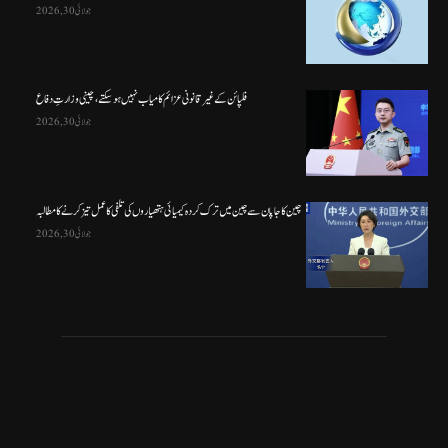
جولائی 30, 2026
فلپائن کے غیر قانونی عزائم کامیاب نہیں ہو سکتے ، چینی وزارتِ دفاع
جولائی 30, 2026
چین کا جاپان سے چین میں ترک کردہ کیمیائی ہتھیاروں کی تلفی کا عمل تیز کرنے کا مطالبہ
جولائی 30, 2026