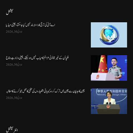
نیشنل
اے آئی کی ترقی کا راستہ بند نہیں کیا جا سکتا، چینی میڈیا
جولائی 30, 2026
فلپائن کے غیر قانونی عزائم کامیاب نہیں ہو سکتے ، چینی وزارتِ دفاع
جولائی 30, 2026
چین کا جاپان سے چین میں ترک کردہ کیمیائی ہتھیاروں کی تلفی کا عمل تیز کرنے کا مطالبہ
جولائی 30, 2026
انٹرنیشنل