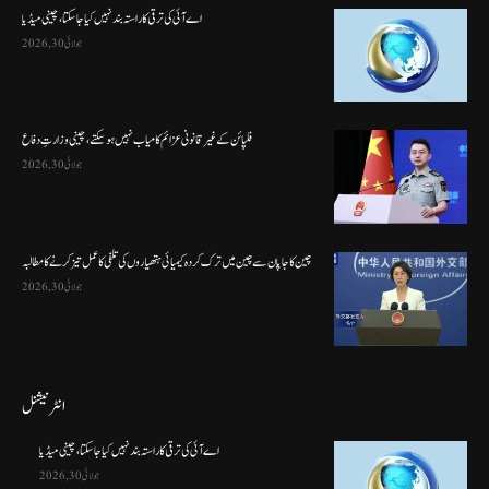
اے آئی کی ترقی کا راستہ بند نہیں کیا جا سکتا، چینی میڈیا
جولائی 30, 2026
فلپائن کے غیر قانونی عزائم کامیاب نہیں ہو سکتے ، چینی وزارتِ دفاع
جولائی 30, 2026
چین کا جاپان سے چین میں ترک کردہ کیمیائی ہتھیاروں کی تلفی کا عمل تیز کرنے کا مطالبہ
جولائی 30, 2026
انٹرنیشنل
اے آئی کی ترقی کا راستہ بند نہیں کیا جا سکتا، چینی میڈیا
جولائی 30, 2026