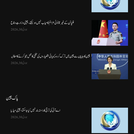
فلپائن کے غیر قانونی عزائم کامیاب نہیں ہو سکتے ، چینی وزارتِ دفاع
جولائی 30, 2026
چین کا جاپان سے چین میں ترک کردہ کیمیائی ہتھیاروں کی تلفی کا عمل تیز کرنے کا مطالبہ
جولائی 30, 2026
پاک چین
اے آئی کی ترقی کا راستہ بند نہیں کیا جا سکتا، چینی میڈیا
جولائی 30, 2026