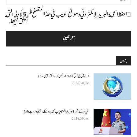
احفظ اسمي والبريد الإلكتروني وموقع الويب في هذا المتصفح للمرة الأولى التي
أعلق فيها.
پاکستان
اے آئی کی ترقی کا راستہ بند نہیں کیا جا سکتا، چینی میڈیا
جولائی 30, 2026
فلپائن کے غیر قانونی عزائم کامیاب نہیں ہو سکتے ، چینی وزارتِ دفاع
جولائی 30, 2026