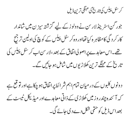
کرسٹل پیلس کی تاریخ کی مہنگی ترین ڈیل
جورگن اسٹرینڈ لارسن نے وولوز کے لیے گزشتہ سیزن میں شاندار
کارکردگی کا مظاہرہ کیا تھا اور وہ کرسٹل پیلس کے کوچ کی اولین ترجیح
تھے۔ اس معاہدے پر اصولی اتفاق کے بعد، لارسن اب کرسٹل پیلس کی
تاریخ کے مہنگے ترین کھلاڑیوں میں شامل ہو جائیں گے۔
دونوں کلبوں کے درمیان تمام اہم شرائط پر اتفاق ہو چکا ہے اور توقع ہے
کہ آئندہ چند روز میں کھلاڑی کے ذاتی معاہدے اور میڈیکل ٹیسٹ کے
بعد اس ڈیل کو حتمی شکل دے دی جائے گی۔