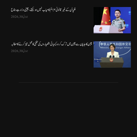
فلپائن کے غیر قانونی عزائم کامیاب نہیں ہو سکتے ، چینی وزارتِ دفاع
جولائی 30, 2026
چین کا جاپان سے چین میں ترک کردہ کیمیائی ہتھیاروں کی تلفی کا عمل تیز کرنے کا مطالبہ
جولائی 30, 2026