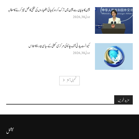
چین کا جاپان سے چین میں ترک کردہ کیمیائی ہتھیاروں کی تلفی کا عمل تیز کرنے کا مطالبہ
جولائی 30, 2026
کمیونسٹ پارٹی آف چائنا کی مرکزی کمیٹی کے سیاسی بیورو کا اجلاس
جولائی 30, 2026
تحميل أكثر
مزید خبریں
نیشنل