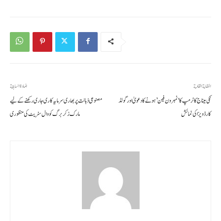
المقالة القادمة
المادة السابقة
نکی میناج کا ٹرمپ کا ‘نمبر ون فین’ ہونے کا دعویٰ اور گولڈ
مصنوعی ذہانت پر بھاری سرمایہ کاری جاری رکھنے کے لیے
کارڈ ویزا کی نمائش
مارک زکربرگ کو وال سٹریٹ کی منظوری