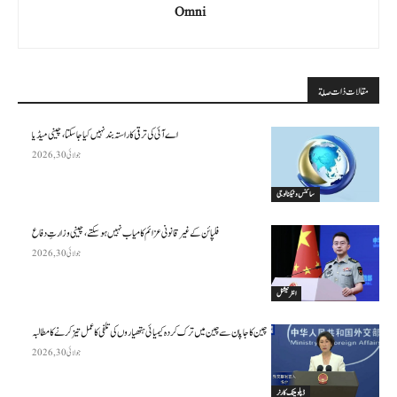
Omni
مقالات ذات صلة
اے آئی کی ترقی کا راستہ بند نہیں کیا جا سکتا، چینی میڈیا
جولائی 30, 2026
سائنس وٹیکنالوجی
فلپائن کے غیر قانونی عزائم کامیاب نہیں ہو سکتے ، چینی وزارتِ دفاع
جولائی 30, 2026
انٹرنیشنل
چین کا جاپان سے چین میں ترک کردہ کیمیائی ہتھیاروں کی تلفی کا عمل تیز کرنے کا مطالبہ
جولائی 30, 2026
ڈپلومیٹک کارنر