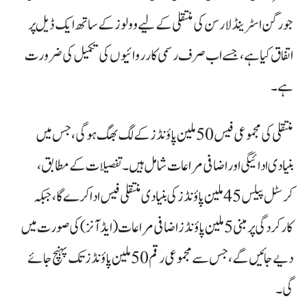
جورگن اسٹرینڈ لارسن کی منتقلی کے لیے وولوز کے ساتھ ایک ڈیل پر
اتفاق کیا ہے، جسے اب صرف رسمی کارروائیوں کی تکمیل کی ضرورت
ہے۔
منتقلی کی مجموعی فیس 50 ملین پاؤنڈز کے لگ بھگ ہو گی، جس میں
بنیادی ادائیگی اور اضافی مراعات شامل ہیں۔ تفصیلات کے مطابق،
کرسٹل پیلس 45 ملین پاؤنڈز کی بنیادی منتقلی فیس ادا کرے گا، جبکہ
کارکردگی پر مبنی 5 ملین پاؤنڈز اضافی مراعات (ایڈ آنز) کی صورت میں
دیے جائیں گے، جس سے مجموعی رقم 50 ملین پاؤنڈز تک پہنچ جائے
گی۔