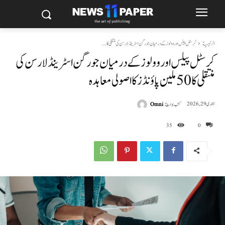
الرئيسية
کرسٹل پیلس اور وولوز کے درمیان جورگن اسٹرینڈ لارسن کی منتقلی کا...
کرسٹل پیلس اور وولوز کے درمیان جورگن اسٹرینڈ لارسن کی
منتقلی کا 50 ملین پاؤنڈز کا اصولی معاہدہ
كتب بواسطة
Omni
جنوری 29, 2026
35
0