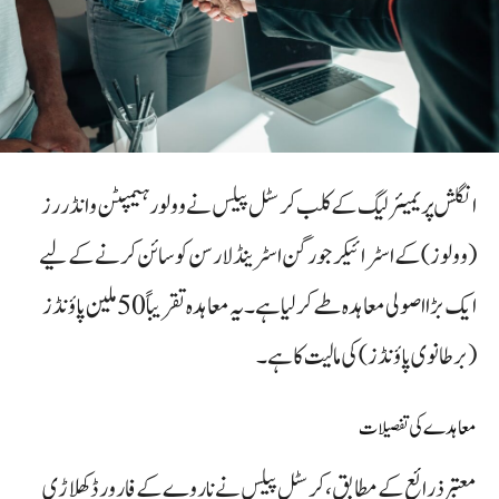
انگلش پریمیئر لیگ کے کلب کرسٹل پیلس نے وولور ہیمپٹن وانڈررز
(وولوز) کے اسٹرائیکر جورگن اسٹرینڈ لارسن کو سائن کرنے کے لیے
ایک بڑا اصولی معاہدہ طے کر لیا ہے۔ یہ معاہدہ تقریباً 50 ملین پاؤنڈز
(برطانوی پاؤنڈز) کی مالیت کا ہے۔
معاہدے کی تفصیلات
معتبر ذرائع کے مطابق، کرسٹل پیلس نے ناروے کے فارورڈ کھلاڑی