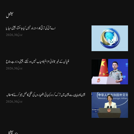
نیشنل
اے آئی کی ترقی کا راستہ بند نہیں کیا جا سکتا، چینی میڈیا
جولائی 30, 2026
فلپائن کے غیر قانونی عزائم کامیاب نہیں ہو سکتے ، چینی وزارتِ دفاع
جولائی 30, 2026
چین کا جاپان سے چین میں ترک کردہ کیمیائی ہتھیاروں کی تلفی کا عمل تیز کرنے کا مطالبہ
جولائی 30, 2026