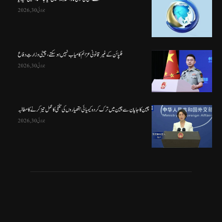
جولائی 30, 2026
فلپائن کے غیر قانونی عزائم کامیاب نہیں ہو سکتے ، چینی وزارتِ دفاع
جولائی 30, 2026
چین کا جاپان سے چین میں ترک کردہ کیمیائی ہتھیاروں کی تلفی کا عمل تیز کرنے کا مطالبہ
جولائی 30, 2026