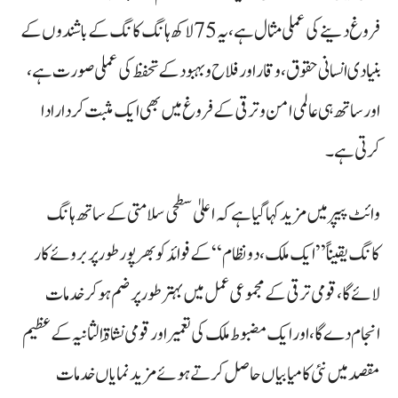
فروغ دینے کی عملی مثال ہے، یہ 75 لاکھ ہانگ کانگ کے باشندوں کے
بنیادی انسانی حقوق، وقار اور فلاح و بہبود کے تحفظ کی عملی صورت ہے،
اور ساتھ ہی عالمی امن و ترقی کے فروغ میں بھی ایک مثبت کردار ادا
کرتی ہے۔
وائٹ پیپر میں مزید کہا گیا ہے کہ اعلیٰ سطحی سلامتی کے ساتھ ہانگ
کانگ یقیناً ”ایک ملک، دو نظام“ کے فوائد کو بھرپور طور پر بروئے کار
لائے گا، قومی ترقی کے مجموعی عمل میں بہتر طور پر ضم ہو کر خدمات
انجام دے گا، اور ایک مضبوط ملک کی تعمیر اور قومی نشاۃِ الثانیہ کے عظیم
مقصد میں نئی کامیابیاں حاصل کرتے ہوئے مزید نمایاں خدمات