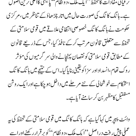
ترقیاتی مفادات کا تحفظ ”ایک ملک، دو نظام“ پالیسی کا اعلیٰ ترین اصول
ہے۔ ہانگ کانگ کی صورت حال میں اتار چڑھاؤ کے تناظر میں، مرکزی
حکومت نے ہانگ کانگ خصوصی انتظامی علاقے میں قومی سلامتی کے
تحفظ سے متعلق قانون مرتب کر کے نافذ کیا، جس کے ذریعے قانون
کے مطابق قومی سلامتی کو نقصان پہنچانے والی سرگرمیوں کی مؤثر
روک تھام، انسداد اور سزا کو یقینی بنایا گیا۔ اس کے نتیجے میں ہانگ کانگ
استحکام سے خوشحالی کے نئے مرحلے میں داخل ہو چکا ہے اور ایک روشن
مستقبل کا مظہر بن کر سامنے آیا ہے۔
وائٹ پیپر میں کہا گیا ہے کہ ہانگ کانگ میں قومی سلامتی کے تحفظ کی یہ
عملی پیش رفت دراصل”ایک ملک، دو نظام“ کو برقرار رکھنے اور اسے