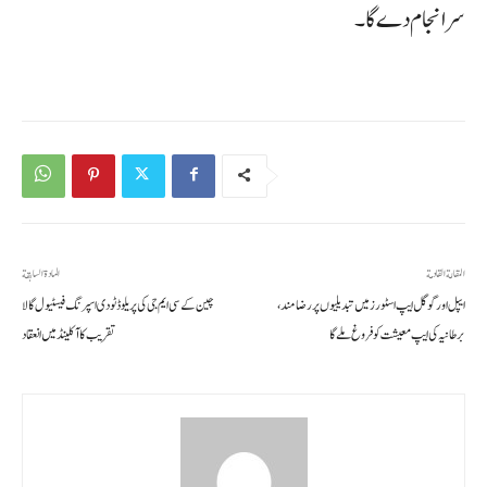
سرانجام دے گا۔
المقالة القادمة
المادة السابقة
ایپل اور گوگل ایپ اسٹورز میں تبدیلیوں پر رضامند،
چین کے سی ایم جی کی پریلوڈ ٹو دی اسپرنگ فیسٹیول گالا
برطانیہ کی ایپ معیشت کو فروغ ملے گا
تقریب کا آکلینڈ میں انعقاد