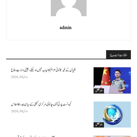
admin
مقالات ذات صلة
فلپائن کے غیر قانونی عزائم کامیاب نہیں ہو سکتے ، چینی وزارتِ دفاع
جولائی 30, 2026
انٹرنیشنل
کمیونسٹ پارٹی آف چائنا کی مرکزی کمیٹی کے سیاسی بیورو کا اجلاس
جولائی 30, 2026
انٹرنیشنل