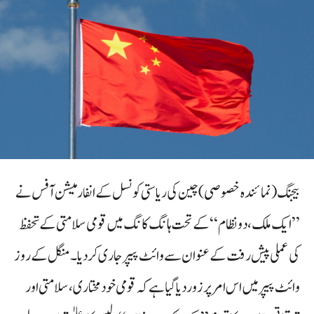
بیجنگ (نمائندہ خصوصی)چین کی ریاستی کونسل کے انفارمیشن آفس نے
”ایک ملک، دو نظام“ کے تحت ہانگ کانگ میں قومی سلامتی کے تحفظ
کی عملی پیش رفت کے عنوان سے وائٹ پیپر جاری کر دیا۔منگل کے روز
وائٹ پیپر میں اس امر پر زور دیا گیا ہے کہ قومی خودمختاری، سلامتی اور