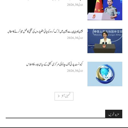
جولائی 30, 2026
چین کا جاپان سے چین میں ترک کردہ کیمیائی ہتھیاروں کی تلفی کا عمل تیز کرنے کا مطالبہ
جولائی 30, 2026
کمیونسٹ پارٹی آف چائنا کی مرکزی کمیٹی کے سیاسی بیورو کا اجلاس
جولائی 30, 2026
تحميل أكثر
مزید خبریں