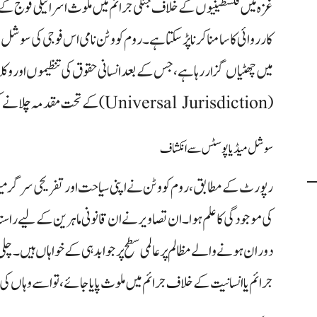
غزہ میں فلسطینیوں کے خلاف جنگی جرائم میں ملوث اسرائیلی فوج کے ای
کارروائی کا سامنا کرنا پڑ سکتا ہے۔ روم کووٹن نامی اس فوجی کی سوش
میں چھٹیاں گزار رہا ہے، جس کے بعد انسانی حقوق کی تنظیموں اور وکلا
(Universal Jurisdiction) کے تحت مقدمہ چلانے کی تیاری شروع کر دی ہے۔
سوشل میڈیا پوسٹس سے انکشاف
رپورٹ کے مطابق، روم کووٹن نے اپنی سیاحت اور تفریحی سرگرمی
کی موجودگی کا علم ہوا۔ ان تصاویر نے ان قانونی ماہرین کے لیے راستہ
دوران ہونے والے مظالم پر عالمی سطح پر جوابدہی کے خواہاں ہیں۔ چلی
جرائم یا انسانیت کے خلاف جرائم میں ملوث پایا جائے، تو اسے وہاں کی