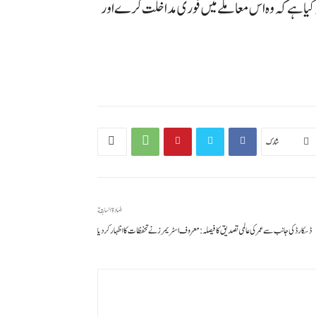
 کیا ہے کہ وہ اس معاملے میں فوری مداخلت کرے اور
شارك
المادة السابقة
ڈسکارڈ کی جانب سے عمر کی عالمی تصدیق کا فیصلہ: معروف اسٹریمرز نے تحفظات کا اظہار کر دیا