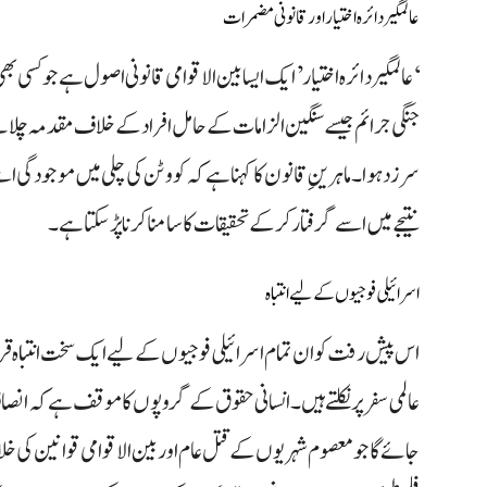
عالمگیر دائرہ اختیار اور قانونی مضمرات
‘عالمگیر دائرہ اختیار’ ایک ایسا بین الاقوامی قانونی اصول ہے جو کسی ب
جنگی جرائم جیسے سنگین الزامات کے حامل افراد کے خلاف مقدمہ چلا
سرزد ہوا۔ ماہرینِ قانون کا کہنا ہے کہ کووٹن کی چلی میں موجودگ
نتیجے میں اسے گرفتار کر کے تحقیقات کا سامنا کرنا پڑ سکتا ہے۔
اسرائیلی فوجیوں کے لیے انتباہ
اس پیش رفت کو ان تمام اسرائیلی فوجیوں کے لیے ایک سخت انتباہ قرار 
عالمی سفر پر نکلتے ہیں۔ انسانی حقوق کے گروپوں کا موقف ہے کہ انصاف
جائے گا جو معصوم شہریوں کے قتل عام اور بین الاقوامی قوانین کی 