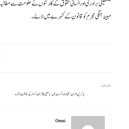
فلسطینی برادری اور انسانی حقوق کے کارکنوں نے حکومت سے مطالبہ
مبینہ جنگی مجرم کو قانون کے کٹہرے میں لائے۔
المقالة القادمة
یوکرین بحران: جنیوا مذاکرات میں ‘بامعنی پیشرفت’، امریکہ کا مثبت اشارہ
Omni