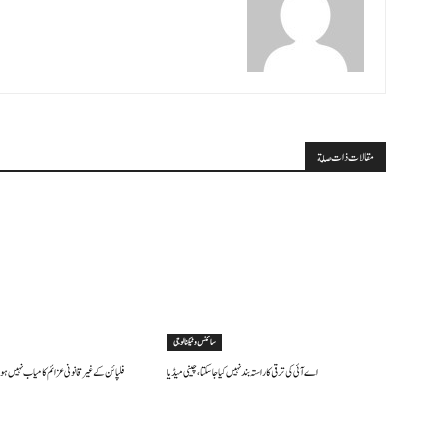
مقالات ذات صلة
سائنس وٹیکنالوجی
اے آئی کی ترقی کا راستہ بند نہیں کیا جا سکتا، چینی میڈیا
فلپائن کے غیر قانونی عزائم کامیاب نہیں ہو 