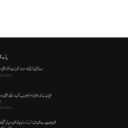
پاک چ
اے آئی کی ترقی کا راستہ بند نہیں کیا جا سکتا، چینی م
جولائی 30, 2026
فلپائن کے غیر قانونی عزائم کامیاب نہیں ہو سکتے ، چینی وز
د
جولائی 30, 2026
چین کا جاپان سے چین میں ترک کردہ کیمیائی ہتھیاروں کی تلفی کا