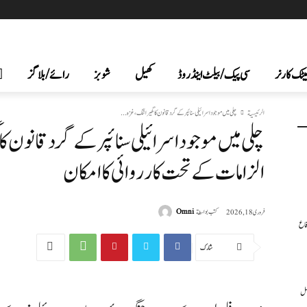
یٹک کارنر
سی پیک /بیلٹ اینڈ روڈ
کھیل
شوبز
رائے/بلاگز
الرئيسية
چلی میں موجود اسرائیلی سنائپر کے گرد قانون کا گھیرا تنگ، غزہ...
چلی میں موجود اسرائیلی سنائپر کے گرد قانون کا
الزامات کے تحت کارروائی کا امکان
كتب بواسطة
Omni
فروری 18, 2026
فاع
شارك
عمل