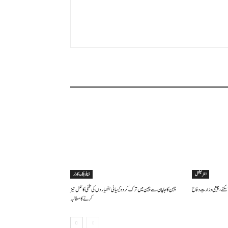
انٹرنیشنل
ڈپلومیٹک کارنر
سکتے ، چینی وزارتِ دفاع
چین کا جاپان سے چین میں ترک کردہ کیمیائی ہتھیاروں کی تلفی کا عمل تیز
کرنے کا مطالبہ