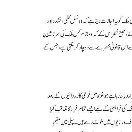
ھی ملک کو یہ اجازت دیتا ہے کہ وہ نسل کشی، تشدد اور
ئے، قطع نظر اس کے کہ وہ جرم کس ملک کی سرزمین پر
ی اسے اس قانونی خطرے سے دوچار کر سکتی ہے، جس کے
دیا جا رہا ہے جو غزہ میں فوجی کارروائیوں کے بعد
 کی فراہمی کے لیے ایسے تمام افراد کا تعاقب کیا
خلاف ورزیوں میں ملوث رہے ہیں۔ چلی میں مقیم