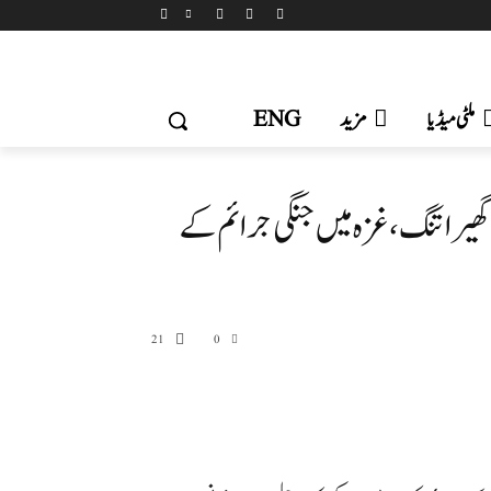
ملٹی میڈیا
مزید
ENG
 گھیرا تنگ، غزہ میں جنگی جرائم کے
21
0