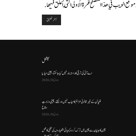
وموقع الويب في هذا المتصفح للمرة الأولى التي أعلق فيها.
نیشنل
اے آئی کی ترقی کا راستہ بند نہیں کیا جا سکتا، چینی میڈیا
جولائی 30, 2026
فلپائن کے غیر قانونی عزائم کامیاب نہیں ہو سکتے ، چینی وزارتِ
دفاع
جولائی 30, 2026
چین کا جاپان سے چین میں ترک کردہ کیمیائی ہتھیاروں کی تلفی کا عمل