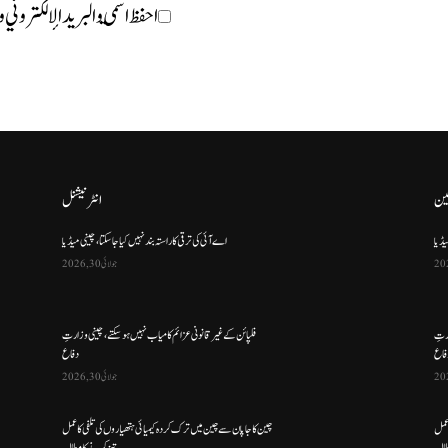
احفظ اسمي والبريد الإلكتروني 
ین
انٹرنیشنل
یڈیا
اے آئی کی ترقی کا راستہ بند نہیں کیا جا سکتا، چینی میڈیا
جولائی 30, 2026
ارتِ
فلپائن کے غیر قانونی عزائم کامیاب نہیں ہو سکتے ، چینی وزارتِ
فاع
دفاع
جولائی 30, 2026
 عمل
چین کا جاپان سے چین میں ترک کردہ کیمیائی ہتھیاروں کی تلفی کا عمل