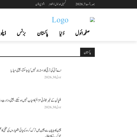
جمعہ, اگست 7, 2026
تسجيل الدخول / انضمام
اشتري الآن
صفحہ ائول
دُنیا
پاکستان
بزنس
ڈپلوم
پاکستان
اے آئی کی ترقی کا راستہ بند نہیں کیا جا سکتا، چینی میڈیا
جولائی 30, 2026
فلپائن کے غیر قانونی عزائم کامیاب نہیں ہو سکتے ، چینی وزارتِ د
جولائی 30, 2026
چین کا جاپان سے چین میں ترک کردہ کیمیائی ہتھیاروں کی تلفی کا 
تیز کرنے کا مطالبہ