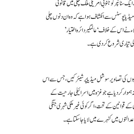
ک سنائپر کو جنوبی امریکی ملک چلی میں قانونی
ل میڈیا پوسٹس سے انکشاف ہوا ہے کہ وہ ان دنوں چلی
ء نے اس کے خلاف ‘عالمگیر دائرہ اختیار’
وں کی تصاویر سوشل میڈیا پر شیئر کیں، جس سے اس
 ہموار کر دیا ہے جو غزہ میں اسرائیلی جارحیت کے
 کے قوانین کے تحت، اگر کوئی غیر ملکی شہری جنگی
 عدالتوں میں کٹہرے میں لایا جا سکتا ہے۔