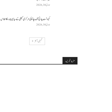
جولائی 30, 2026
کمیونسٹ پارٹی آف چائنا کی مرکزی کمیٹی کے سیاسی بیورو کا اجلاس
جولائی 30, 2026
تحميل أكثر
مزید خبریں