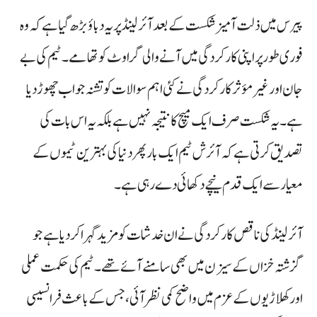
پیرس میں ذلت آمیز شکست کے بعد آئرلینڈ پر یہ دباؤ بڑھ گیا ہے کہ وہ
فوری طور پر اپنی کارکردگی میں آنے والی گراوٹ کو تھامے۔ ٹیم کی بے
جان اور غیر مؤثر کارکردگی نے کئی اہم سوالات کو تشنہ جواب چھوڑ دیا
ہے۔ یہ شکست صرف ایک میچ کا نتیجہ نہیں ہے بلکہ یہ اس بات کی
تصدیق کرتی ہے کہ آئرش ٹیم ایک بار پھر دنیا کی بہترین ٹیموں کے
معیار سے ایک قدم نیچے دکھائی دے رہی ہے۔
آئرلینڈ کی ناقص کارکردگی نے ان خدشات کو مزید گہرا کر دیا ہے جو
گزشتہ خزاں کے سیزن میں بھی سامنے آئے تھے۔ ٹیم کی حکمت عملی
اور کھلاڑیوں کے عزم میں واضح کمی نظر آئی، جس کے باعث فرانسیسی