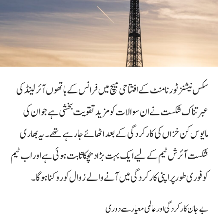
سکس نیشنز ٹورنامنٹ کے افتتاحی میچ میں فرانس کے ہاتھوں آئرلینڈ کی
عبرتناک شکست نے ان سوالات کو مزید تقویت بخشی ہے جو ان کی
مایوس کن خزاں کی کارکردگی کے بعد اٹھائے جا رہے تھے۔ یہ بھاری
شکست آئرش ٹیم کے لیے ایک بہت بڑا دھچکا ثابت ہوئی ہے اور اب ٹیم
کو فوری طور پر اپنی کارکردگی میں آنے والے زوال کو روکنا ہوگا۔
بے جان کارکردگی اور عالمی معیار سے دوری