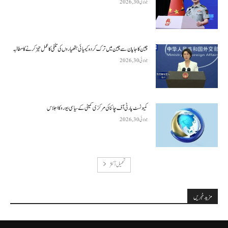
جولائی 30, 2026
چین کا جاپان سے چین میں ترک کردہ کیمیائی ہتھیاروں کی تلفی کا عمل تیز کرنے کا مطالبہ
جولائی 30, 2026
کمیونسٹ پارٹی آف چائنا کی مرکزی کمیٹی کے سیاسی بیورو کا اجلاس
جولائی 30, 2026
تحميل أكثر
مزید خبریں