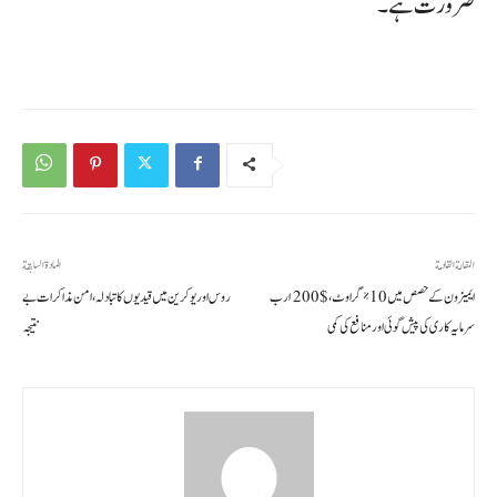
ضرورت ہے۔
المقالة القادمة
المادة السابقة
ایمیزون کے حصص میں 10٪ گراوٹ، $200 ارب
روس اور یوکرین میں قیدیوں کا تبادلہ، امن مذاکرات بے
سرمایہ کاری کی پیش گوئی اور منافع کی کمی
نتیجہ