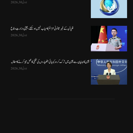
جولائی 30, 2026
فلپائن کے غیر قانونی عزائم کامیاب نہیں ہو سکتے ، چینی وزارتِ دفاع
جولائی 30, 2026
چین کا جاپان سے چین میں ترک کردہ کیمیائی ہتھیاروں کی تلفی کا عمل تیز کرنے کا مطالبہ
جولائی 30, 2026