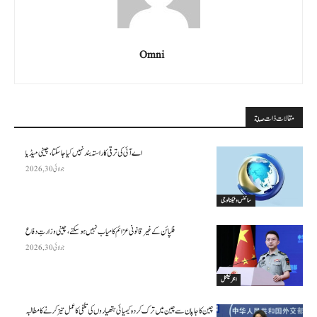
Omni
مقالات ذات صلة
اے آئی کی ترقی کا راستہ بند نہیں کیا جا سکتا، چینی میڈیا
جولائی 30, 2026
سائنس وٹیکنالوجی
فلپائن کے غیر قانونی عزائم کامیاب نہیں ہو سکتے ، چینی وزارتِ دفاع
جولائی 30, 2026
انٹرنیشنل
چین کا جاپان سے چین میں ترک کردہ کیمیائی ہتھیاروں کی تلفی کا عمل تیز کرنے کا مطالبہ