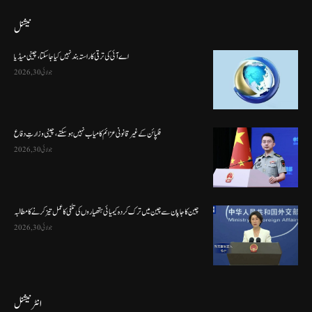
نیشنل
اے آئی کی ترقی کا راستہ بند نہیں کیا جا سکتا، چینی میڈیا
جولائی 30, 2026
فلپائن کے غیر قانونی عزائم کامیاب نہیں ہو سکتے ، چینی وزارتِ دفاع
جولائی 30, 2026
چین کا جاپان سے چین میں ترک کردہ کیمیائی ہتھیاروں کی تلفی کا عمل تیز کرنے کا مطالبہ
جولائی 30, 2026
انٹرنیشنل