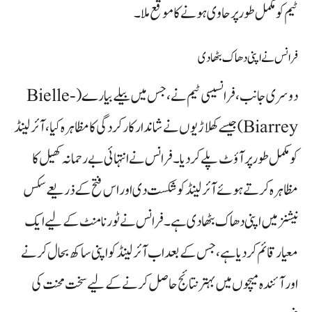
ٹیم کو مکمل طور پر حاوی ہونے کا موقع ملا۔
فرانس نے اپنی دھاک بٹھا دی
دوسری جانب، فرانسیسی ٹیم نے، جس میں بیلے بیارے (Bielle-
Biarrey) جیسے کھلاڑیوں نے شاندار کارکردگی کا مظاہرہ کیا، آئرلینڈ
کو مکمل طور پر آؤٹ پلے کر دیا۔ فرانس نے انتہائی بے رحمانہ کھیل کا
مظاہرہ کرتے ہوئے آئرلینڈ کو شکست دی اور اس فتح کے ذریعے سکس
نیشنز میں اپنی دھاک بٹھا دی ہے۔ فرانس نے ٹورنامنٹ کے لیے ایک
معیار قائم کر دیا ہے، جس کے بعد اب آئرلینڈ کو اپنی ساکھ بحال کرنے
اور آئندہ میچوں میں بہتر نتائج حاصل کرنے کے لیے سخت محنت کی