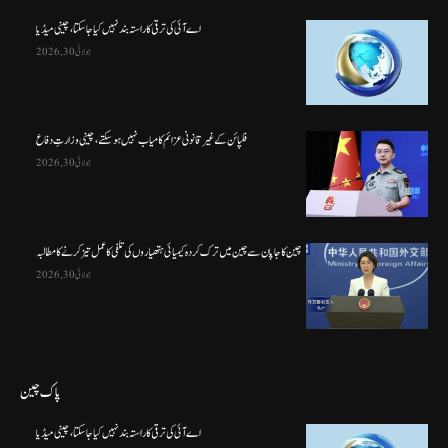
اے آئی کی ترقی کا راستہ بند نہیں کیا جا سکتا، چینی میڈیا
جولائی 30, 2026
فلپائن کے غیر قانونی عزائم کامیاب نہیں ہو سکتے ، چینی وزارتِ دفاع
جولائی 30, 2026
چین کا جاپان سے چین میں ترک کردہ کیمیائی ہتھیاروں کی تلفی کا عمل تیز کرنے کا مطالبہ
جولائی 30, 2026
پاک چین
اے آئی کی ترقی کا راستہ بند نہیں کیا جا سکتا، چینی میڈیا