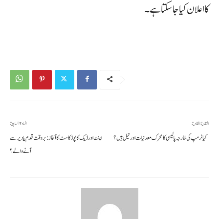
کا اعلان کیا جا سکتا ہے۔
المقالة القادمة
المادة السابقة
کیا ٹرمپ کی خارجہ پالیسی کا محرک معدنیات اور تیل ہیں؟
اینٹ اور ڈیک کا پوڈ کاسٹ کا آغاز: بروقت قدم یا دیر سے
آنے والے؟