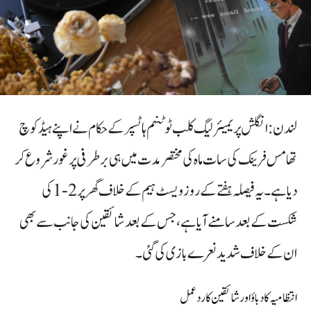
لندن: انگلش پریمیئر لیگ کلب ٹوٹنہم ہاٹسپر کے حکام نے اپنے ہیڈ کوچ
تھامس فرینک کی سات ماہ کی مختصر مدت میں ہی برطرفی پر غور شروع کر
دیا ہے۔ یہ فیصلہ ہفتے کے روز ویسٹ ہیم کے خلاف گھر پر 2-1 کی
شکست کے بعد سامنے آیا ہے، جس کے بعد شائقین کی جانب سے بھی
ان کے خلاف شدید نعرے بازی کی گئی۔
انتظامیہ کا دباؤ اور شائقین کا ردعمل