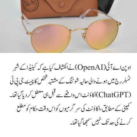
اوپن اے آئی (OpenAI) نے انکشاف کیا ہے کہ کینیڈا کے شہر
ٹمبلر رج میں ہونے والی حالیہ شوٹنگ کے مشتبہ شخص کا چیٹ جی پی ٹی
(ChatGPT) اکاؤنٹ اس واقعے سے قبل ہی معطل کر دیا گیا تھا۔
کمپنی کے مطابق، اکاؤنٹ کی سرگرمیوں کو اس وقت حکام کو مطلع
کرنے کی حد تک نہیں سمجھا گیا تھا۔