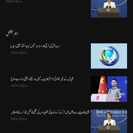
جولائی 30, 2026
انٹرنیشنل
اے آئی کی ترقی کا راستہ بند نہیں کیا جا سکتا، چینی میڈیا
جولائی 30, 2026
فلپائن کے غیر قانونی عزائم کامیاب نہیں ہو سکتے ، چینی وزارتِ دفاع
جولائی 30, 2026
چین کا جاپان سے چین میں ترک کردہ کیمیائی ہتھیاروں کی تلفی کا عمل تیز کرنے کا مطالبہ
جولائی 30, 2026