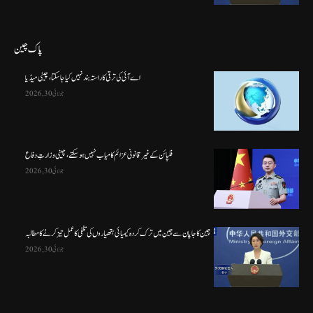
پاک چین
اے آئی کی ترقی کا راستہ بند نہیں کیا جا سکتا، چینی میڈیا
جولائی 30, 2026
فلپائن کے غیر قانونی عزائم کامیاب نہیں ہو سکتے ، چینی وزارتِ دفاع
جولائی 30, 2026
چین کا جاپان سے چین میں ترک کردہ کیمیائی ہتھیاروں کی تلفی کا عمل تیز کرنے کا مطالبہ
جولائی 30, 2026