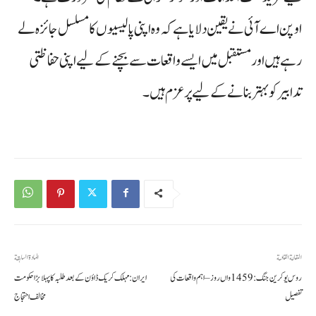
اوپن اے آئی نے یقین دلایا ہے کہ وہ اپنی پالیسیوں کا مسلسل جائزہ لے
رہے ہیں اور مستقبل میں ایسے واقعات سے بچنے کے لیے اپنی حفاظتی
تدابیر کو بہتر بنانے کے لیے پرعزم ہیں۔
المقالة القادمة
المادة السابقة
روس یوکرین جنگ: 1459 واں روز – اہم واقعات کی
ایران: مہلک کریک ڈاؤن کے بعد طلبہ کا پہلا بڑا حکومت
تفصیل
مخالف احتجاج