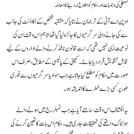
معطلی کی وجوہات اور حکام کو اطلاع نہ دینے کا معاملہ
اوپن اے آئی کے ترجمان نے بتایا کہ مشتبہ شخص کے اکاؤنٹ کی جانب
سے کی جانے والی سرگرمیوں کا جائزہ لیا گیا تھا، تاہم اس وقت ان کی
نوعیت ایسی نہیں تھی کہ اسے قانون نافذ کرنے والے اداروں کے لیے
قابلِ تشویش قرار دیا جائے۔ کمپنی کے پالیسی کے مطابق، صرف اس
صورت میں حکام کو مطلع کیا جاتا ہے جب مواد یا سرگرمیوں سے فوری
طور پر کسی بڑے خطرے کا اندیشہ ہو۔
یہ انکشاف اس وقت سامنے آیا ہے جب ٹمبلر رج میں ہونے والے
ہولناک واقعے کی تحقیقات جاری ہیں۔ حکام اس بات کا تعین کرنے کی