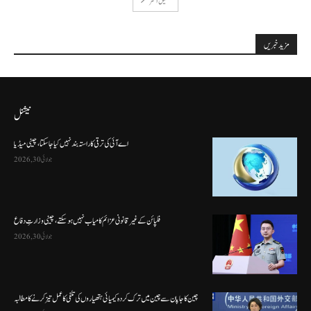
تحميل أكثر
مزید خبریں
نیشنل
اے آئی کی ترقی کا راستہ بند نہیں کیا جا سکتا، چینی میڈیا
جولائی 30, 2026
فلپائن کے غیر قانونی عزائم کامیاب نہیں ہو سکتے ، چینی وزارتِ دفاع
جولائی 30, 2026
چین کا جاپان سے چین میں ترک کردہ کیمیائی ہتھیاروں کی تلفی کا عمل تیز کرنے کا مطالبہ