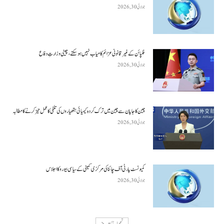
جولائی 30, 2026
فلپائن کے غیر قانونی عزائم کامیاب نہیں ہو سکتے ، چینی وزارتِ دفاع
جولائی 30, 2026
چین کا جاپان سے چین میں ترک کردہ کیمیائی ہتھیاروں کی تلفی کا عمل تیز کرنے کا مطالبہ
جولائی 30, 2026
کمیونسٹ پارٹی آف چائنا کی مرکزی کمیٹی کے سیاسی بیورو کا اجلاس
جولائی 30, 2026