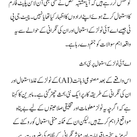
کوشش کر رہے ہیں کہ آیا مشتبہ شخص نے کسی بھی آن لائن پلیٹ فارم
کا استعمال کرتے ہوئے اپنے ارادوں کا اظہار کیا تھا یا نہیں۔ چیٹ جی پی
ٹی جیسے اے آئی ٹولز کے استعمال اور ان کی نگرانی کے حوالے سے یہ
واقعہ اہم سوالات کو جنم دے رہا ہے۔
اے آئی ٹولز کے استعمال پر نئی بحث
اس واقعے کے بعد مصنوعی ذہانت (AI) کے ٹولز کے غلط استعمال اور
ان کی نگرانی کے طریقہ کار پر ایک نئی بحث چھڑ گئی ہے۔ ماہرین کا کہنا
ہے کہ اگرچہ یہ ٹولز معلومات اور تخلیقی صلاحیتوں کے لیے بے پناہ
مواقع فراہم کرتے ہیں، لیکن ان کے ممکنہ منفی استعمال کو روکنے کے
لیے مزید سخت اقدامات اور مؤثر نگرانی کے نظام کی ضرورت ہے۔