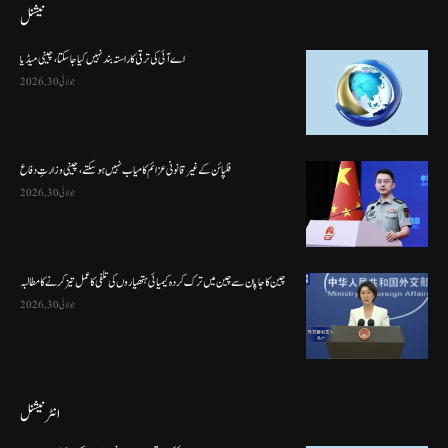
نیشنل
اے آئی کی ترقی کا راستہ بند نہیں کیا جا سکتا، چینی میڈیا
جولائی 30, 2026
فلپائن کے غیر قانونی عزائم کامیاب نہیں ہو سکتے ، چینی وزارتِ دفاع
جولائی 30, 2026
چین کا جاپان سے چین میں ترک کردہ کیمیائی ہتھیاروں کی تلفی کا عمل تیز کرنے کا مطالبہ
جولائی 30, 2026
انٹرنیشنل