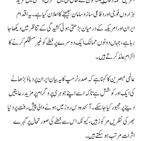
ہزاروں فوجی اور دفاعی ساز و سامان بھیجنے کا اعلان کیا ہے۔ یہ اقدام
ایران اور امریکہ کے درمیان بڑھتی ہوئی کشیدگی کے تناظر میں دیکھا جا
رہا ہے، جہاں دونوں ممالک ایک دوسرے پر خطے کو غیر مستحکم کرنے کا
الزام عائد کرتے ہیں۔
عالمی مبصرین کا کہنا ہے کہ صدر ٹرمپ کا یہ بیان ایران پر دباؤ بڑھانے
کی ایک اور کوشش ہے تاکہ اسے اپنے جوہری پروگرام پر مزید رعایتیں
دینے پر مجبور کیا جا سکے۔ آئندہ دس روز میں ہونے والی پیش رفت پر دنیا
بھر کی نظریں مرکوز ہیں، کیونکہ اس سے خطے کی صورتحال پر گہرے
اثرات مرتب ہو سکتے ہیں۔