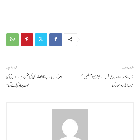
المقالة القادمة
المادة السابقة
لیس ویکسز: وہ ارب پتی جس نے جیفری ایپسٹین کے
امریکہ پر یورپ کا انحصار: کیا کمی ممکن ہے اور اس کی کیا
عروج کی راہ ہموار کی
قیمت چکانی پڑے گی؟