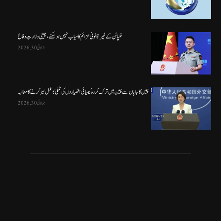
فلپائن کے غیر قانونی عزائم کامیاب نہیں ہو سکتے ، چینی وزارتِ دفاع
جولائی 30, 2026
چین کا جاپان سے چین میں ترک کردہ کیمیائی ہتھیاروں کی تلفی کا عمل تیز کرنے کا مطالبہ
جولائی 30, 2026