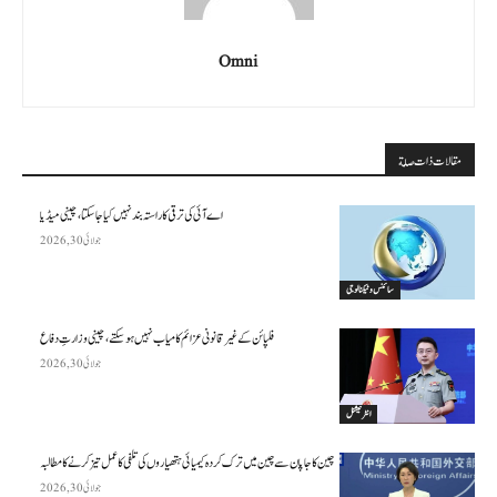
Omni
مقالات ذات صلة
اے آئی کی ترقی کا راستہ بند نہیں کیا جا سکتا، چینی میڈیا
جولائی 30, 2026
سائنس وٹیکنالوجی
فلپائن کے غیر قانونی عزائم کامیاب نہیں ہو سکتے ، چینی وزارتِ دفاع
جولائی 30, 2026
انٹرنیشنل
چین کا جاپان سے چین میں ترک کردہ کیمیائی ہتھیاروں کی تلفی کا عمل تیز کرنے کا مطالبہ
جولائی 30, 2026