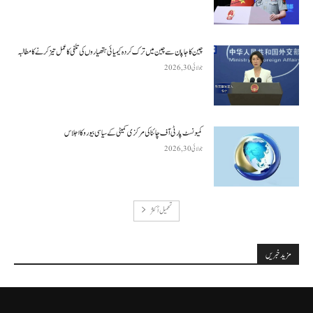
چین کا جاپان سے چین میں ترک کردہ کیمیائی ہتھیاروں کی تلفی کا عمل تیز کرنے کا مطالبہ
جولائی 30, 2026
کمیونسٹ پارٹی آف چائنا کی مرکزی کمیٹی کے سیاسی بیورو کا اجلاس
جولائی 30, 2026
تحميل أكثر
مزید خبریں