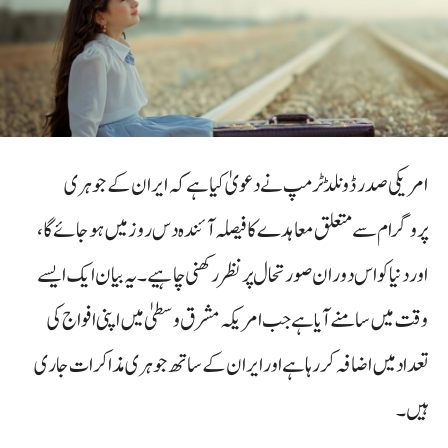
امریکی صدر ڈونلڈ ٹرمپ نے دعویٰ کیا ہے کہ ایران کے جوہری
پروگرام سے متعلق معاہدے کا فیصلہ آئندہ دس روز میں ہو جائے گا،
اور دنیا کو اس دوران صورتحال پر نظر رکھنی چاہیے۔ یہ بیان ایک ایسے
وقت میں سامنے آیا ہے جب امریکہ مشرق وسطیٰ میں اپنی افواج کی
تعداد میں اضافہ کر رہا ہے اور ایران کے ساتھ جوہری مذاکرات جاری
ہیں۔