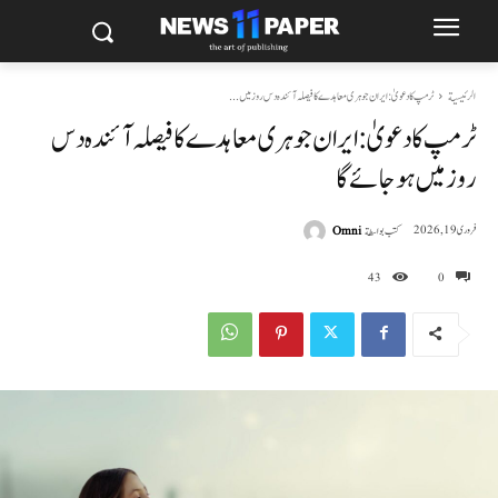
الرئيسية
ٹرمپ کا دعویٰ: ایران جوہری معاہدے کا فیصلہ آئندہ دس روز میں...
ٹرمپ کا دعویٰ: ایران جوہری معاہدے کا فیصلہ آئندہ دس
روز میں ہو جائے گا
كتب بواسطة
Omni
فروری 19, 2026
43
0