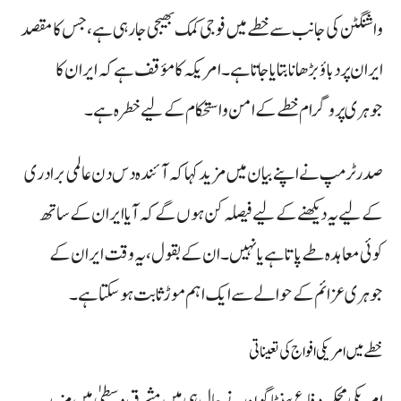
واشنگٹن کی جانب سے خطے میں فوجی کمک بھیجی جا رہی ہے، جس کا مقصد
ایران پر دباؤ بڑھانا بتایا جاتا ہے۔ امریکہ کا مؤقف ہے کہ ایران کا
جوہری پروگرام خطے کے امن و استحکام کے لیے خطرہ ہے۔
صدر ٹرمپ نے اپنے بیان میں مزید کہا کہ آئندہ دس دن عالمی برادری
کے لیے یہ دیکھنے کے لیے فیصلہ کن ہوں گے کہ آیا ایران کے ساتھ
کوئی معاہدہ طے پاتا ہے یا نہیں۔ ان کے بقول، یہ وقت ایران کے
جوہری عزائم کے حوالے سے ایک اہم موڑ ثابت ہو سکتا ہے۔
خطے میں امریکی افواج کی تعیناتی
امریکی محکمہ دفاع پینٹاگون نے حال ہی میں مشرق وسطیٰ میں مزید