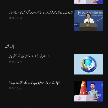
چین کا جاپان سے چین میں ترک کردہ کیمیائی ہتھیاروں کی تلفی کا عمل تیز کرنے کا مطالبہ
جولائی 30, 2026
پاک چین
اے آئی کی ترقی کا راستہ بند نہیں کیا جا سکتا، چینی میڈیا
جولائی 30, 2026
فلپائن کے غیر قانونی عزائم کامیاب نہیں ہو سکتے ، چینی وزارتِ دفاع
جولائی 30, 2026