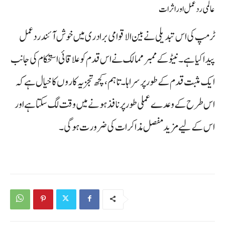
عالمی ردعمل اور اثرات
ٹرمپ کی اس تبدیلی نے بین الاقوامی برادری میں خوش آئند ردعمل
پیدا کیا ہے۔ نیٹو کے ممبر ممالک نے اس قدم کو علاقائی استحکام کی جانب
ایک مثبت قدم کے طور پر سراہا۔ تاہم، کچھ تجزیہ کاروں کا خیال ہے کہ
اس طرح کے وعدے عملی طور پر نافذ ہونے میں وقت لگ سکتا ہے اور
اس کے لیے مزید مفصل مذاکرات کی ضرورت ہوگی۔