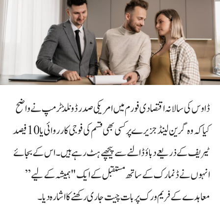
ڈاوس کی سالانہ اقتصادی فورم میں امریکی صدر ڈونلڈ ٹرمپ نے واضح
کیا کہ وہ گرین لینڈ جزیرے پر کسی بھی قسم کی فوجی کارروائی یا 10 فیصد
ٹیریف کے ذریعے دباؤ ڈالنے سے پیچھے ہٹ رہے ہیں۔ اس کے بجائے
انہوں نے ڈنمارک کے ساتھ مستقبل کے ایک "ہمیشہ کے لیے”
معاہدے کے فریم ورک پر بات چیت جاری رکھنے کا اشارہ دیا۔