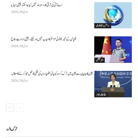
اے آئی کی ترقی کا راستہ بند نہیں کیا جا سکتا، چینی میڈیا
جولائی 30, 2026
سائنس وٹیکنالوجی
فلپائن کے غیر قانونی عزائم کامیاب نہیں ہو سکتے ، چینی وزارتِ دفاع
جولائی 30, 2026
انٹرنیشنل
چین کا جاپان سے چین میں ترک کردہ کیمیائی ہتھیاروں کی تلفی کا عمل تیز کرنے کا مطالبہ
جولائی 30, 2026
ڈپلومیٹک کارنر
ترك الرد