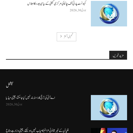
کمیونسٹ پارٹی آف چائنا کی مرکزی کمیٹی کے سیاسی بیورو کا اجلاس
جولائی 30, 2026
تحميل أكثر
مزید خبریں
نیشنل
اے آئی کی ترقی کا راستہ بند نہیں کیا جا سکتا، چینی میڈیا
جولائی 30, 2026
فلپائن کے غیر قانونی عزائم کامیاب نہیں ہو سکتے ، چینی وزارتِ دفاع