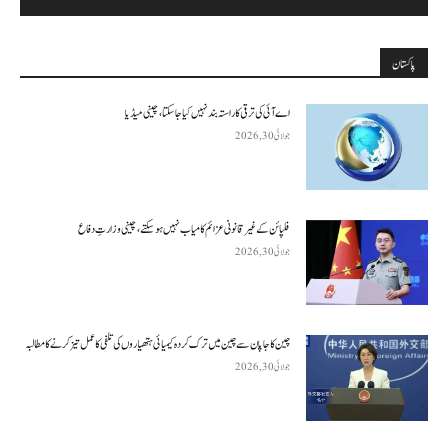
پاکستان
اے آئی کی ترقی کا راستہ بند نہیں کیا جا سکتا، چینی میڈیا
جولائی 30, 2026
فلپائن کے غیر قانونی عزائم کامیاب نہیں ہو سکتے ، چینی وزارتِ دفاع
جولائی 30, 2026
چین کا جاپان سے چین میں ترک کردہ کیمیائی ہتھیاروں کی تلفی کا عمل تیز کرنے کا مطالبہ
جولائی 30, 2026