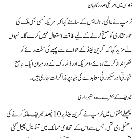
ڈاوس میں امریکی صدر کا بیان
ٹرمپ نے عالمی رہنماؤں کے سامنے کہا کہ امریکہ کسی بھی ملک کی
خودمختاری کو مسخ کرنے کے لیے طاقت استعمال نہیں کرے گا۔ انہوں
نے مزید کہا کہ گرین لینڈ کے حوالے سے پہلے کی سخت رائے کو
نظرانداز کرتے ہوئے، امریکہ اور ڈنمارک کے درمیان ایک جامع
تجارتی اور سکیورٹی معاہدے کی بنیاد پر مذاکرات جاری ہیں۔
ٹیریف کے خطرے سے دستبرداری
پچھلے ہفتوں میں ٹرمپ نے گرین لینڈ پر 10 فیصد ٹیریف عائد کرنے کی
دھمکی دی تھی، جس سے اس کے اتحادی ممالک میں تشویش پھیل گئی