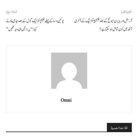
المقالة القادمة
المادة السابقة
آرسنل اور بایرن میونخ کے بعد چیمپیئنز لیگ کے آخری
یوئین وسا کے پہلے چیمپئنز لیگ گول کے بعد ایڈی ہاؤ نے
آٹھ میں کون شامل ہو سکتا ہے؟
کہا: “یہ راتیں ہی وجہ تھیں”
Omni
مقالات ذات صلة