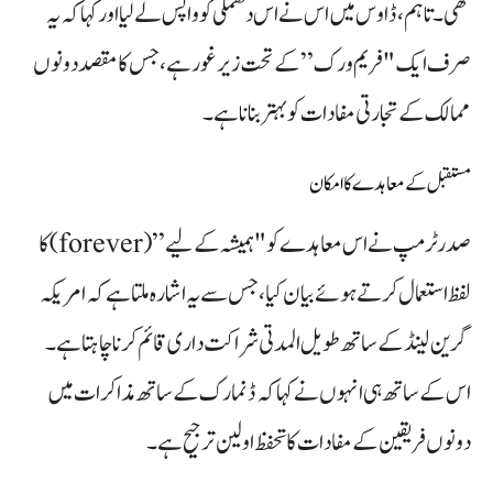
تھی۔ تاہم، ڈاوس میں اس نے اس دھمکی کو واپس لے لیا اور کہا کہ یہ
صرف ایک "فریم ورک” کے تحت زیر غور ہے، جس کا مقصد دونوں
ممالک کے تجارتی مفادات کو بہتر بنانا ہے۔
مستقبل کے معاہدے کا امکان
صدر ٹرمپ نے اس معاہدے کو "ہمیشہ کے لیے” (forever) کا
لفظ استعمال کرتے ہوئے بیان کیا، جس سے یہ اشارہ ملتا ہے کہ امریکہ
گرین لینڈ کے ساتھ طویل المدتی شراکت داری قائم کرنا چاہتا ہے۔
اس کے ساتھ ہی انہوں نے کہا کہ ڈنمارک کے ساتھ مذاکرات میں
دونوں فریقین کے مفادات کا تحفظ اولین ترجیح ہے۔