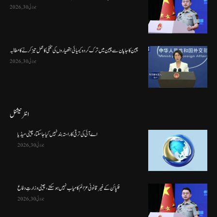
جولائی 30, 2026
چین کا جاپان سے چین میں ترک کردہ کیمیائی ہتھیاروں کی تلفی کا عمل تیز کرنے کا مطالبہ
جولائی 30, 2026
انٹرنیشنل
اے آئی کی ترقی کا راستہ بند نہیں کیا جا سکتا، چینی میڈیا
جولائی 30, 2026
فلپائن کے غیر قانونی عزائم کامیاب نہیں ہو سکتے ، چینی وزارتِ دفاع
جولائی 30, 2026