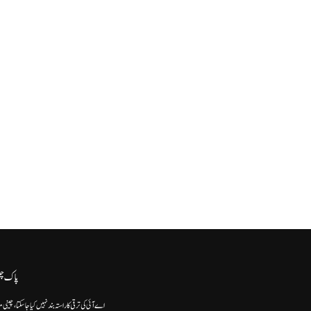
پاک چ
اے آئی کی ترقی کا راستہ بند نہیں کیا جا سکتا، چینی م