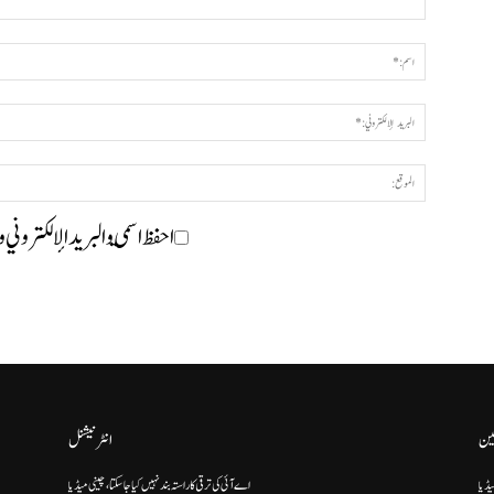
احفظ اسمي والبريد الإلكتروني 
ین
انٹرنیشنل
یڈیا
اے آئی کی ترقی کا راستہ بند نہیں کیا جا سکتا، چینی میڈیا