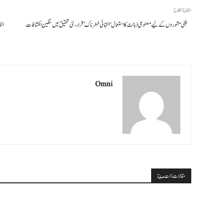
المقالة القادمة
طبی مشوروں کے لیے مصنوعی ذہانت کا استعمال ‘انتہائی خطرناک’ قرار، نئی تحقیق میں سنگین انکشافات
الف
Omni
مقالات ذات صلة