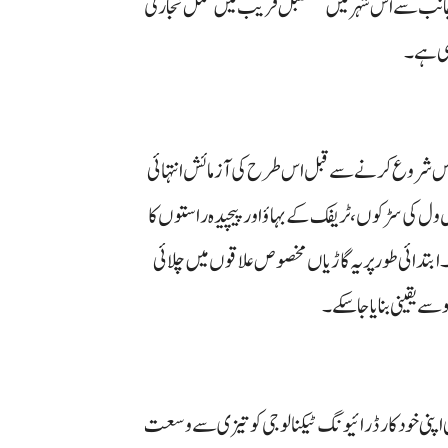
ی جانب سے اس شہر میں مستقبل قریب میں مکمل تجارتی
ہی ہے۔
سروس شروع کرنے سے قبل اس طرح کی آزمائش انتہائی
ل کی سڑکوں، ٹریفک کے بہاؤ اور پیچیدہ راستوں کا
۔ ابتدائی طور پر یہ گاڑیاں مخصوص علاقوں میں چلائی
سے یقینی بنایا جا سکے۔
 اپنی خودکار ڈرائیونگ ٹیکنالوجی کو تیزی سے وسعت