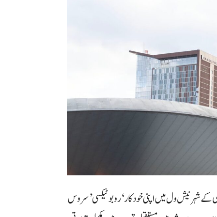
نے امریکی ریاست ٹینیسی کے شہر نیش ول میں اپنی خودکار ‘روبوٹیکسی’ سروس