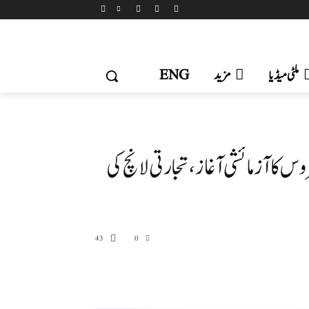
ملٹی میڈیا
مزید
ENG
وس کا آزمائشی آغاز، تجارتی لانچ کی
43
0