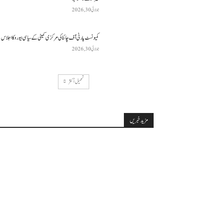
جولائی 30, 2026
کمیونسٹ پارٹی آف چائنا کی مرکزی کمیٹی کے سیاسی بیورو کا اجلاس
جولائی 30, 2026
تحميل أكثر
مزید خبریں