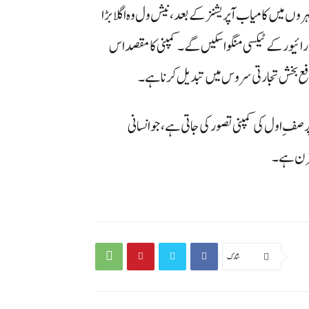
 میں کامیاب آپریشنز کے بعد، نیش ول وہ اگلا بڑا
رائیور کے ٹیکسی منگوا سکیں گے۔ کمپنی کا مقصد اس
فع بخش تجارتی سروس میں تبدیل کرنا ہے۔
فِ اول کی کمپنی تصور کی جاتی ہے، جو انسانی
مزن ہے۔
شارك