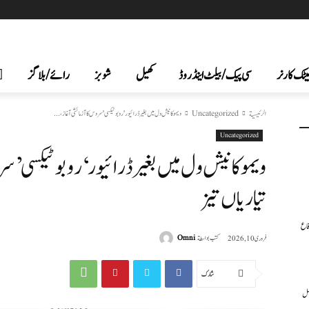
یٹک کارنر
سی پیک /بیلٹ اینڈ روڈ
کھیل
شوبز
رائے/بلاگز
الرئيسية
Uncategorized
ویمو کا نیش ول میں بغیر ڈرائیور 'روبوٹیکسی' سروس کا آزمائشی آغاز،...
Uncategorized
ویمو کا نیش ول میں بغیر ڈرائیور ‘روبوٹیکسی’ سر
تیاریاں تیز
فاع
كتب بواسطة
Omni
فروری 10, 2026
شارك
عمل