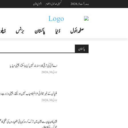
بدھ, اگست 5, 2026
تسجيل الدخول / انضمام
اشتري الآن
صفحہ ائول
دُنیا
پاکستان
بزنس
ڈپلوم
پاکستان
اے آئی کی ترقی کا راستہ بند نہیں کیا جا سکتا، چینی میڈیا
جولائی 30, 2026
فلپائن کے غیر قانونی عزائم کامیاب نہیں ہو سکتے ، چینی وزارتِ د
جولائی 30, 2026
چین کا جاپان سے چین میں ترک کردہ کیمیائی ہتھیاروں کی تلفی کا 
تیز کرنے کا مطالبہ