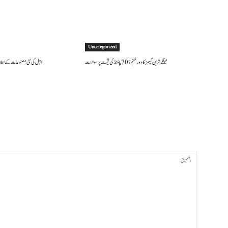
Uncategorized
مہنگے ترین گیمز کا دور ختم؟ 70 پاؤنڈ کی قیمت پر سوالات
ایپل کی نئی مصنوعات کے اعلان