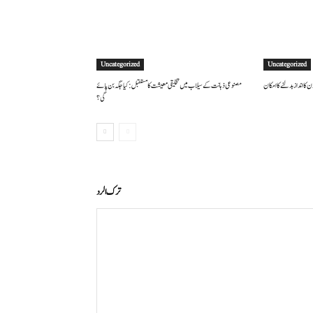
Uncategorized
Uncategorized
 کا انداز بدلنے کا امکان
مصنوعی ذہانت کے سیلاب میں تخلیقی معیشت کا مستقبل: کیا جگہ بن پائے
گی؟
ترك الرد