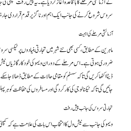
کے آزمائشی مرحلے کا باقاعدہ آغاز کر دیا ہے۔ یہ پیش رفت کمپنی ک
سروس شروع کرنے کی جانب ایک اہم اور ناگزیر قدم قرار دی جا ر
آزمائشی مرحلے کی اہمیت
ماہرین کے مطابق، کسی بھی نئے شہر میں تجارتی بنیادوں پر ٹیکسی 
ضروری ہوتی ہے۔ اس مرحلے کے دوران ویمو کی خودکار گاڑیاں نیش و
ڈیٹا اکٹھا کریں گی تاکہ سسٹم کو مقامی حالات کے مطابق ڈھالا جا سکے
جائیں گی تاکہ ٹیکنالوجی کی کارکردگی اور مسافروں کی حفاظت کو ہر پہلو 
تجارتی سروس کی جانب پیش رفت
ویمو کی جانب سے نیش ول کا انتخاب اس بات کی علامت ہے کہ کمپنی