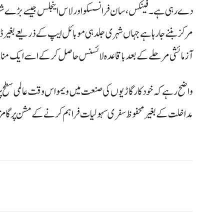
دے رہی ہے۔ فینکس، سان فرانسسکو اور لاس اینجلس جیسے بڑے شہروں
مرکز بننے جا رہا ہے جہاں شہری جلد ہی موبائل ایپ کے ذریعے بغیر ڈ
آزمائشی مرحلے کے بعد باقاعدہ لائسنس حاصل کر کے اسے ایک منا
واضح رہے کہ خودکار گاڑیوں کی صنعت میں ویمو اس وقت عالمی سطح پر ص
مداخلت کے بغیر محفوظ سفری سہولیات فراہم کرنے کے مشن پر گا