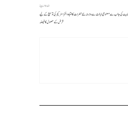
المادة السابقة
ابیٹ کی جانب سے مصنوعی ذہانت سے وابستہ نئے خطرات کا انتباہ، انفراسٹرکچر کی توسیع کے لیے
قرض کے حصول کا فیصلہ