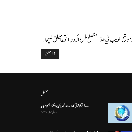
البريد
الإلكتروني:*
الموقع:
وموقع الويب في هذا المتصفح للمرة الأولى التي أعلق فيها.
نیشنل
اے آئی کی ترقی کا راستہ بند نہیں کیا جا سکتا، چینی میڈیا
جولائی 30, 2026