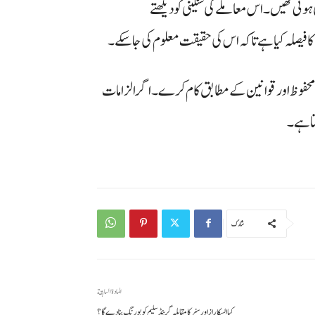
ی تھیں۔ اس معاملے کی سنگینی کو دیکھتے
لوجی محفوظ اور قوانین کے مطابق کام کرے۔ اگر الزامات
تا ہے۔
شارك
المادة السابقة
کیا السکاراز اور سنر کا مقابلہ گرینڈ سلیم کو بورنگ بنا دے گا؟