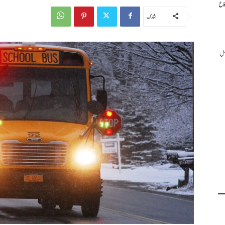
فاع
شارك
عمل