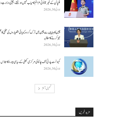
فلپائن کے غیر قانونی عزائم کامیاب نہیں ہو سکتے ، چینی وزارتِ د
جولائی 30, 2026
چین کا جاپان سے چین میں ترک کردہ کیمیائی ہتھیاروں کی تلفی کا 
تیز کرنے کا مطالبہ
جولائی 30, 2026
کمیونسٹ پارٹی آف چائنا کی مرکزی کمیٹی کے سیاسی بیورو کا اجلاس
جولائی 30, 2026
تحميل أكثر
مزید خبریں