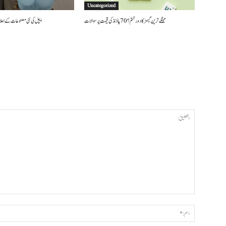
Uncategorized
مہنگے ترین گیمز کا دور ختم؟ 70 پاؤنڈ کی قیمت پر سوالات
ایپل کی نئی مصنوعات کے اعلان