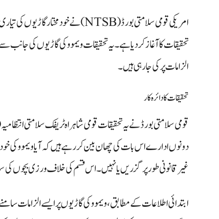
تحقیقات کا آغاز کر دیا ہے۔ یہ تحقیقات ویموو کی گاڑیوں کی جان
الزامات پر کی جا رہی ہیں۔
تحقیقات کا دائرہ کار
دونوں ادارے اس بات کی چھان بین کر رہے ہیں کہ آیا ویموو کی خو
غیر قانونی طور پر گزریں یا نہیں۔ اس قسم کی خلاف ورزی بچوں کی س
ابتدائی اطلاعات کے مطابق، ویموو کی گاڑیوں پر ایسے الزامات سامن