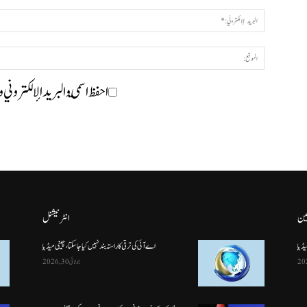
احفظ اسمي والبريد الإلكتروني 
ین
انٹرنیشنل
یڈیا
اے آئی کی ترقی کا راستہ بند نہیں کیا جا سکتا، چینی میڈیا
جولائی 30, 2026