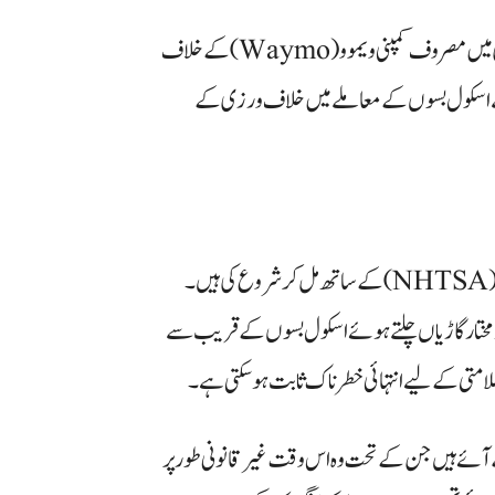
امریکی قومی سلامتی بورڈ (NTSB) نے خود مختار گاڑیوں کی تیاری میں مصروف کمپنی ویموو (Waymo) کے خلاف
ب سے اسکول بسوں کے معاملے میں خلاف ورزی کے
قومی سلامتی بورڈ نے یہ تحقیقات قومی شاہراہ ٹریفک سلامتی انتظامیہ (NHTSA) کے ساتھ مل کر شروع کی ہیں۔
د مختار گاڑیاں چلتے ہوئے اسکول بسوں کے قریب سے
لامتی کے لیے انتہائی خطرناک ثابت ہو سکتی ہے۔
ے آئے ہیں جن کے تحت وہ اس وقت غیر قانونی طور پر