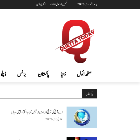
بدھ, اگست 5, 2026
تسجيل الدخول / انضمام
اشتري الآن
صفحہ ائول
دُنیا
پاکستان
بزنس
ڈپلوم
پاکستان
اے آئی کی ترقی کا راستہ بند نہیں کیا جا سکتا، چینی میڈیا
جولائی 30, 2026