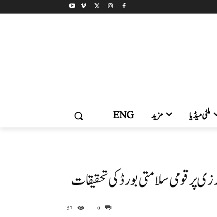
ملٹی میڈیا
مزید
ENG
ی پر قومی سلامتی بورڈ کی تحقیقات
57
0