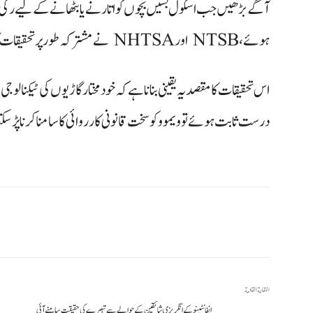
آگے بڑھیں جب اسکول بسیں بچوں کو اتارنے یا بٹھانے کے لیے رکی ہوئ
ہوئے، NTSB اور NHTSA نے مشترکہ طور پر تحقیقات کا فیصلہ کیا ہے تاکہ اس کی حقیقت معلوم کی جا سکے۔
اس تحقیقات کا مقصد یہ یقینی بنانا ہے کہ خود مختار گاڑیوں کی ٹیکنا
درست ثابت ہوئے تو ویموو کو سخت قانونی کارروائی کا سامنا کرنا پڑ سک
المقالة القادمة
انفانٹینو کے انگریزی شائقین کے حوالے سے تبصرے کی حقیقت سامنے آئی