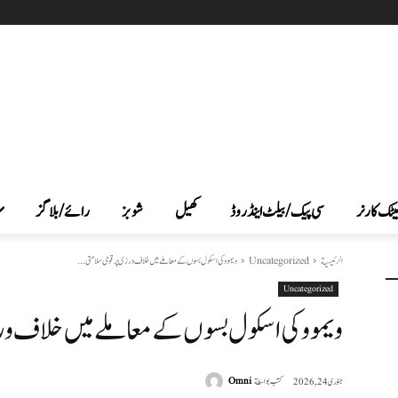
یٹک کارنر
سی پیک /بیلٹ اینڈ روڈ
کھیل
شوبز
رائے/بلاگز
الرئيسية
Uncategorized
ویموو کی اسکول بسوں کے معاملے میں خلاف ورزی پر قومی سلامتی...
Uncategorized
ویموو کی اسکول بسوں کے معاملے میں خلاف ورز
كتب بواسطة
Omni
جنوری 24, 2026