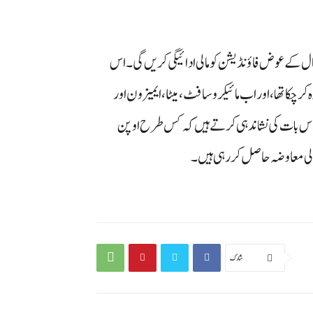
عمال کے عوض فاؤنڈیشن کو مالی ادائیگی کریں گی۔ اس
 چکا تھا، اور اب مائیکروسافٹ، میٹا، ایمیزون اور
 اس بات کی نشاندہی کرتے ہیں کہ کس طرح اوپن
الی معاوضہ حاصل کر رہی ہیں۔
شارك