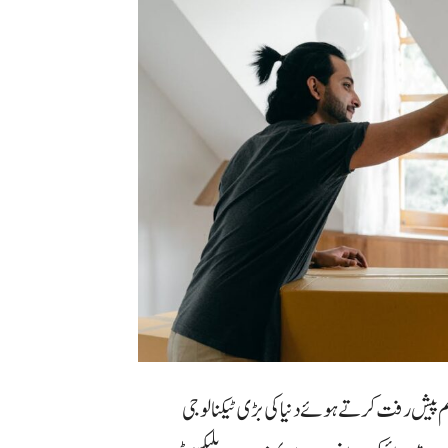
نت (AI) کے شعبے میں ایک اہم پیش رفت کرتے ہوئے دنیا کی بڑی ٹیکنالوجی