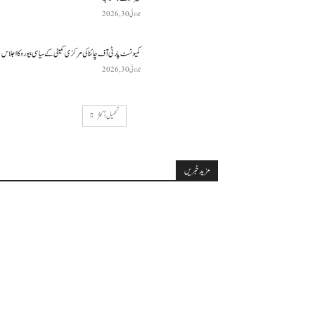
جولائی 30, 2026
کمیونسٹ پارٹی آف چائنا کی مرکزی کمیٹی کے سیاسی بیورو کا اجلاس
جولائی 30, 2026
تحميل أكثر
مزید خبریں