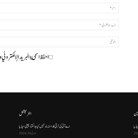
احفظ اسمي والبريد الإلكتروني 
ین
انٹرنیشنل
یڈیا
اے آئی کی ترقی کا راستہ بند نہیں کیا جا سکتا، چینی میڈیا
جولائی 30, 2026