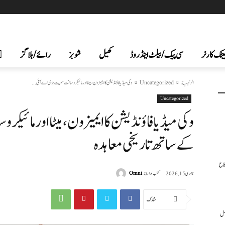
یٹک کارنر
سی پیک /بیلٹ اینڈ روڈ
کھیل
شوبز
رائے/بلاگز
الرئيسية
Uncategorized
وکی میڈیا فاؤنڈیشن کا ایمیزون، میٹا اور مائیکروسافٹ سمیت بڑی اے آئی...
Uncategorized
وکی میڈیا فاؤنڈیشن کا ایمیزون، میٹا اور مائ
کے ساتھ تاریخی معاہدہ
فاع
كتب بواسطة
Omni
جنوری 15, 2026
شارك
عمل