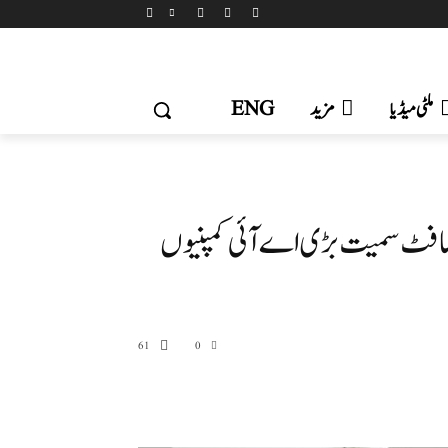
ملٹی میڈیا
مزید
ENG
یکروسافٹ سمیت بڑی اے آئی کمپنیوں
61
0