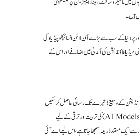
ں میں مائیکروسافٹ، میٹا، ایمیزون، پرپلیکسیٹی
ر پر دنیا کے سب سے بڑے آن لائن انسائیکلوپیڈیا وکی
کی میڈیا فاؤنڈیشن کی آمدنی میں اضافے اور اس کے
یا فاؤنڈیشن کے وسیع ذخیرے تک رسائی حاصل کر سکیں
گی۔ یہ رسائی خاص طور پر ان کمپنیوں کے مصنوعی ذہانت کے ماڈلز (AI Models) کی تربیت اور ترقی کے لیے
ظ سے ایک مستند ذریعہ سمجھا جاتا ہے، اس لیے اے آئی