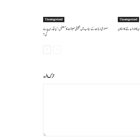
Uncategorized
Uncategorized
 کا انداز بدلنے کا امکان
مصنوعی ذہانت کے سیلاب میں تخلیقی معیشت کا مستقبل: کیا جگہ بن پائے
گی؟
ترك الرد
التعليق: