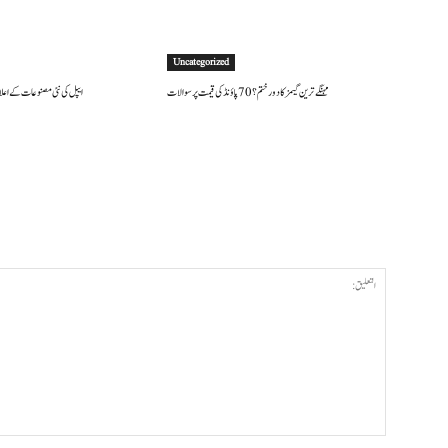
Uncategorized
مہنگے ترین گیمز کا دور ختم؟ 70 پاؤنڈ کی قیمت پر سوالات
ایپل کی نئی مصنوعات کے اعلان