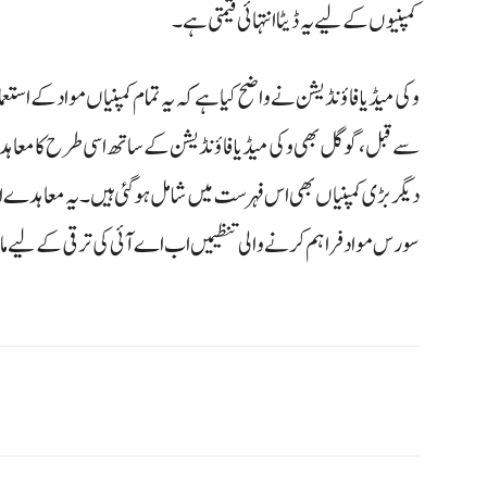
کمپنیوں کے لیے یہ ڈیٹا انتہائی قیمتی ہے۔
وکی میڈیا فاؤنڈیشن نے واضح کیا ہے کہ یہ تمام کمپنیاں مواد کے است
سے قبل، گوگل بھی وکی میڈیا فاؤنڈیشن کے ساتھ اسی طرح کا معاہدہ کر
دیگر بڑی کمپنیاں بھی اس فہرست میں شامل ہو گئی ہیں۔ یہ معاہدے
سورس مواد فراہم کرنے والی تنظیمیں اب اے آئی کی ترقی کے لیے م