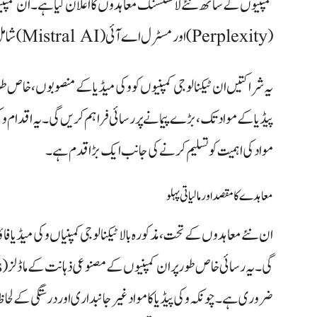
کمپنیوں کے ساتھ نئے لائسنسنگ معاہدوں کا اعلان کیا ہے۔ ان کمپنیو
(Perplexity) اور مسٹرل اے آئی (Mistral AI) شامل ہیں۔
یہ شراکتیں ان ٹیکنالوجی کمپنیوں کو وکی میڈیا کے منصوبوں، خاص طو
پیڈیا کے مواد تک، بڑے پیمانے پر رسائی فراہم کریں گی۔ یہ اقدام و
مواد کی اہمیت کو تسلیم کرنے کی جانب ایک بڑا قدم ہے۔
معاہدے کا مقصد اور مالیاتی پہلو
ان نئے معاہدوں کے تحت، مذکورہ بالا ٹیکنالوجی کمپنیاں وکی میڈ
ضروری ہے۔ چونکہ وکی پیڈیا کا مواد غیر جانبداری اور درستگی کے لحا