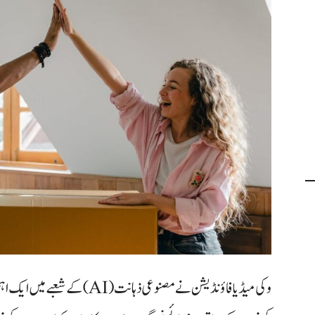
وکی میڈیا فاؤنڈیشن نے مصنوعی ذہا