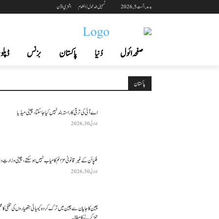
بدھ, اگست 5, 2026
تسجيل الدخول / انضمام
اشتري الآن
صفحہ ائول
دُنیا
پاکستان
بزنس
ڈپلوم
پاکستان
اے آئی کی ترقی کا راستہ بند نہیں کیا جا سکتا، چینی میڈیا
جولائی 30, 2026
فلپائن کے غیر قانونی عزائم کامیاب نہیں ہو سکتے ، چینی وزارتِ د
جولائی 30, 2026
چین کا جاپان سے چین میں ترک کردہ کیمیائی ہتھیاروں کی تلفی کا 
تیز کرنے کا مطالبہ