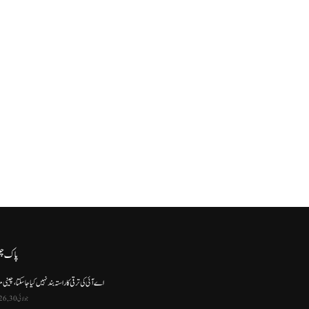
پاک چ
اے آئی کی ترقی کا راستہ بند نہیں کیا جا سکتا، چینی م
جولائی 30, 2026