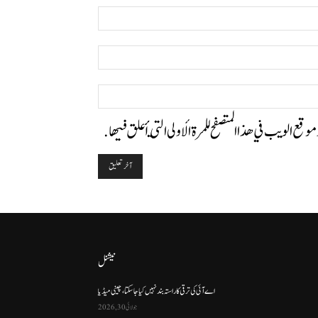
اسم:*
البريد
الإلكتروني:*
الموقع:
وموقع الويب في هذا المتصفح للمرة الأولى التي أعلق فيها.
نیشنل
اے آئی کی ترقی کا راستہ بند نہیں کیا جا سکتا، چینی میڈیا
جولائی 30, 2026