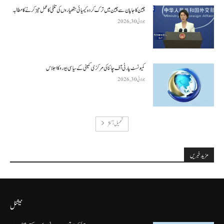
چین کا جاپان سے چین میں ترک کردہ کیمیائی ہتھیاروں کی تلفی کا عمل تیز کرنے کا مطالبہ
جولائی 30, 2026
کمیونسٹ پارٹی آف چائنا کی مرکزی کمیٹی کے سیاسی بیورو کا اجلاس
جولائی 30, 2026
تحميل أكثر
مزید خبریں
نیشنل