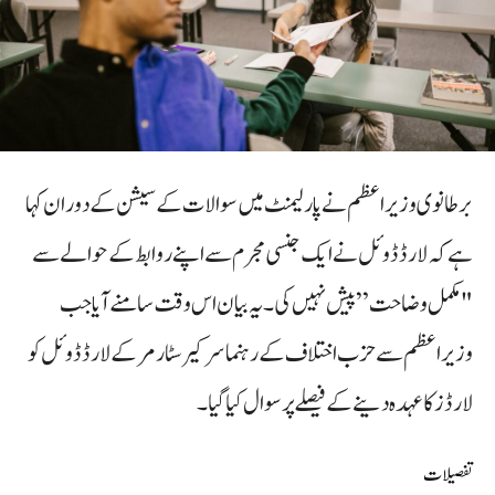
برطانوی وزیراعظم نے پارلیمنٹ میں سوالات کے سیشن کے دوران کہا
ہے کہ لارڈ ڈوئل نے ایک جنسی مجرم سے اپنے روابط کے حوالے سے
"مکمل وضاحت” پیش نہیں کی۔ یہ بیان اس وقت سامنے آیا جب
وزیراعظم سے حزب اختلاف کے رہنما سر کیر سٹارمر کے لارڈ ڈوئل کو
لارڈز کا عہدہ دینے کے فیصلے پر سوال کیا گیا۔
تفصیلات