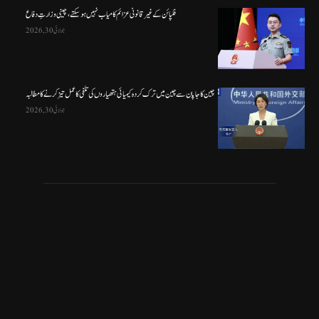
فلپائن کے غیر قانونی عزائم کامیاب نہیں ہو سکتے ، چینی وزارتِ دفاع
جولائی 30, 2026
چین کا جاپان سے چین میں ترک کردہ کیمیائی ہتھیاروں کی تلفی کا عمل تیز کرنے کا مطالبہ
جولائی 30, 2026