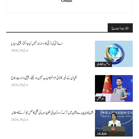
Omni
مقالات ذات صلة
اے آئی کی ترقی کا راستہ بند نہیں کیا جا سکتا، چینی میڈیا
جولائی 30, 2026
سائنس وٹیکنالوجی
فلپائن کے غیر قانونی عزائم کامیاب نہیں ہو سکتے ، چینی وزارتِ دفاع
جولائی 30, 2026
انٹرنیشنل
چین کا جاپان سے چین میں ترک کردہ کیمیائی ہتھیاروں کی تلفی کا عمل تیز کرنے کا مطالبہ
جولائی 30, 2026
ڈپلومیٹک کارنر