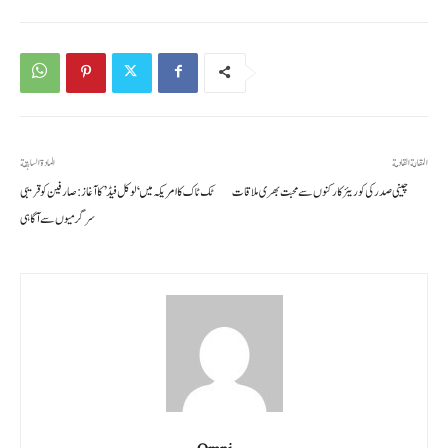
المقالة القادمة
المادة السابقة
چینی صدر کی کوریئر کارکنوں سے محبت بھری ملاقات
ٹک ٹاک کا امریکہ میں ‘لوکل فیڈ’ کا آغاز: صارفین کو قریبی
سرگرمیوں سے آگاہی