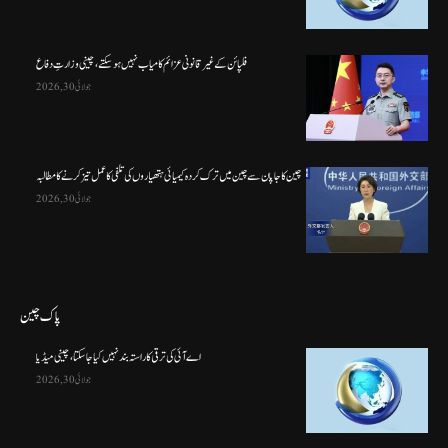
فلپائن کے غیر قانونی عزائم کامیاب نہیں ہو سکتے ، چینی وزارتِ دفاع
جولائی 30, 2026
چین کا جاپان سے چین میں ترک کردہ کیمیائی ہتھیاروں کی تلفی کا عمل تیز کرنے کا مطالبہ
جولائی 30, 2026
پاک چین
اے آئی کی ترقی کا راستہ بند نہیں کیا جا سکتا، چینی میڈیا
جولائی 30, 2026