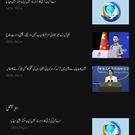
اے آئی کی ترقی کا راستہ بند نہیں کیا جا سکتا، چینی میڈیا
جولائی 30, 2026
فلپائن کے غیر قانونی عزائم کامیاب نہیں ہو سکتے ، چینی وزارتِ دفاع
جولائی 30, 2026
چین کا جاپان سے چین میں ترک کردہ کیمیائی ہتھیاروں کی تلفی کا عمل تیز کرنے کا مطالبہ
جولائی 30, 2026
انٹرنیشنل
اے آئی کی ترقی کا راستہ بند نہیں کیا جا سکتا، چینی میڈیا
جولائی 30, 2026