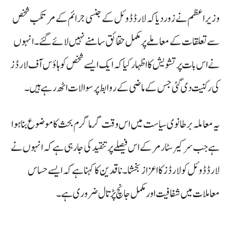
وزیراعظم نے زور دیا کہ لارڈ ڈوئل کے جنسی جرائم کے مرتکب شخص
سے تعلقات کے معاملے پر مکمل حقائق سامنے نہیں لائے گئے۔ انہوں
نے اس بات پر تشویش کا اظہار کیا کہ ایک ایسے شخص کو ہاؤس آف لارڈز
کی رکنیت دی گئی جس کے ماضی کے روابط پر سوالات اٹھ رہے ہیں۔
یہ معاملہ برطانوی سیاست میں اس وقت گرما گرم بحث کا موضوع بنا ہوا
ہے جب سر کیر سٹارمر کے اس فیصلے پر تنقید کی جا رہی ہے کہ انہوں نے
لارڈ ڈوئل کو لارڈز کا اعزاز بخشا۔ ناقدین کا کہنا ہے کہ ایسے حساس
معاملات میں شفافیت اور مکمل جانچ پڑتال ضروری ہے۔