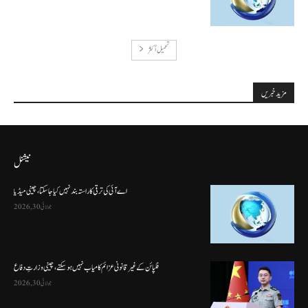
تحميل أكثر
مزید خبریں
نیشنل
اے آئی کی ترقی کا راستہ بند نہیں کیا جا سکتا، چینی میڈیا
جولائی 30, 2026
فلپائن کے غیر قانونی عزائم کامیاب نہیں ہو سکتے ، چینی وزارتِ دفاع
جولائی 30, 2026