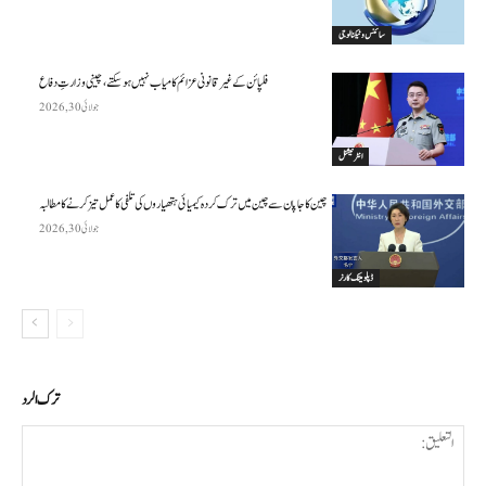
سائنس وٹیکنالوجی
فلپائن کے غیر قانونی عزائم کامیاب نہیں ہو سکتے ، چینی وزارتِ دفاع
جولائی 30, 2026
انٹرنیشنل
چین کا جاپان سے چین میں ترک کردہ کیمیائی ہتھیاروں کی تلفی کا عمل تیز کرنے کا مطالبہ
جولائی 30, 2026
ڈپلومیٹک کارنر
ترك الرد