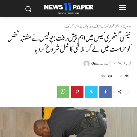
الرئيسية
نینسی گتھری کیس میں اہم پیش رفت: پولیس نے مشتبہ شخص کو...
نینسی گتھری کیس میں اہم پیش رفت: پولیس نے مشتبہ شخص
کو حراست میں لے کر تلاشی کا عمل شروع کر دیا
كتب بواسطة
Omni
فروری 11, 2026
35
0