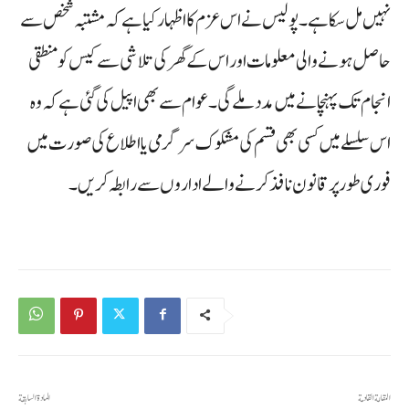
نہیں مل سکا ہے۔ پولیس نے اس عزم کا اظہار کیا ہے کہ مشتبہ شخص سے
حاصل ہونے والی معلومات اور اس کے گھر کی تلاشی سے کیس کو منطقی
انجام تک پہنچانے میں مدد ملے گی۔ عوام سے بھی اپیل کی گئی ہے کہ وہ
اس سلسلے میں کسی بھی قسم کی مشکوک سرگرمی یا اطلاع کی صورت میں
فوری طور پر قانون نافذ کرنے والے اداروں سے رابطہ کریں۔
المقالة القادمة
المادة السابقة