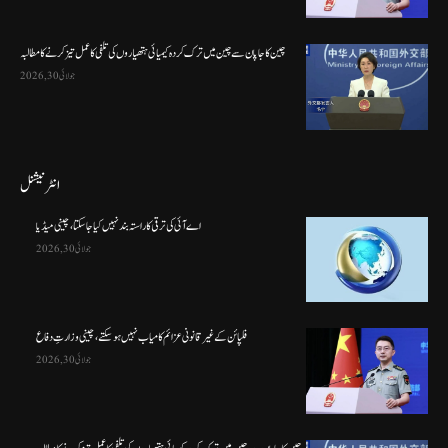
چین کا جاپان سے چین میں ترک کردہ کیمیائی ہتھیاروں کی تلفی کا عمل تیز کرنے کا مطالبہ
جولائی 30, 2026
انٹرنیشنل
اے آئی کی ترقی کا راستہ بند نہیں کیا جا سکتا، چینی میڈیا
جولائی 30, 2026
فلپائن کے غیر قانونی عزائم کامیاب نہیں ہو سکتے ، چینی وزارتِ دفاع
جولائی 30, 2026