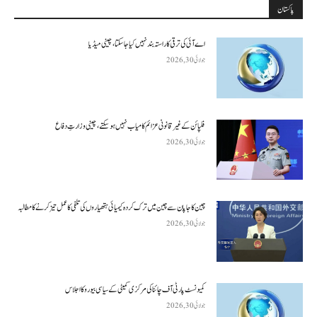
پاکستان
اے آئی کی ترقی کا راستہ بند نہیں کیا جا سکتا، چینی میڈیا
جولائی 30, 2026
فلپائن کے غیر قانونی عزائم کامیاب نہیں ہو سکتے ، چینی وزارتِ دفاع
جولائی 30, 2026
چین کا جاپان سے چین میں ترک کردہ کیمیائی ہتھیاروں کی تلفی کا عمل تیز کرنے کا مطالبہ
جولائی 30, 2026
کمیونسٹ پارٹی آف چائنا کی مرکزی کمیٹی کے سیاسی بیورو کا اجلاس
جولائی 30, 2026