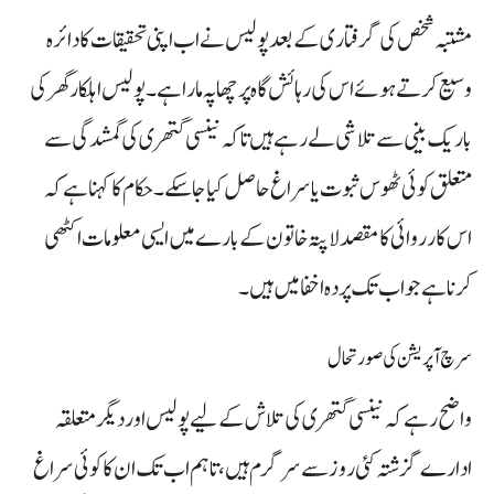
مشتبہ شخص کی گرفتاری کے بعد پولیس نے اب اپنی تحقیقات کا دائرہ
وسیع کرتے ہوئے اس کی رہائش گاہ پر چھاپہ مارا ہے۔ پولیس اہلکار گھر کی
باریک بینی سے تلاشی لے رہے ہیں تاکہ نینسی گتھری کی گمشدگی سے
متعلق کوئی ٹھوس ثبوت یا سراغ حاصل کیا جا سکے۔ حکام کا کہنا ہے کہ
اس کارروائی کا مقصد لاپتہ خاتون کے بارے میں ایسی معلومات اکٹھی
کرنا ہے جو اب تک پردہ اخفا میں ہیں۔
سرچ آپریشن کی صورتحال
واضح رہے کہ نینسی گتھری کی تلاش کے لیے پولیس اور دیگر متعلقہ
ادارے گزشتہ کئی روز سے سرگرم ہیں، تاہم اب تک ان کا کوئی سراغ