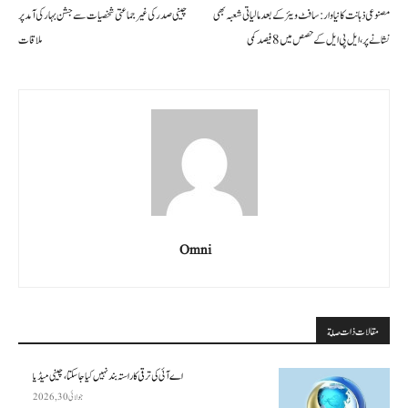
مصنوعی ذہانت کا نیا وار: سافٹ ویئر کے بعد مالیاتی شعبہ بھی
چینی صدر کی غیر جماعتی شخصیات سے جشن بہار کی آمد پر
نشانے پر، ایل پی ایل کے حصص میں 8 فیصد کمی
ملاقات
Omni
مقالات ذات صلة
اے آئی کی ترقی کا راستہ بند نہیں کیا جا سکتا، چینی میڈیا
جولائی 30, 2026