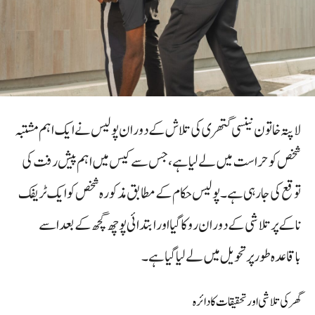
لاپتہ خاتون نینسی گتھری کی تلاش کے دوران پولیس نے ایک اہم مشتبہ
شخص کو حراست میں لے لیا ہے، جس سے کیس میں اہم پیش رفت کی
توقع کی جا رہی ہے۔ پولیس حکام کے مطابق مذکورہ شخص کو ایک ٹریفک
ناکے پر تلاشی کے دوران روکا گیا اور ابتدائی پوچھ گچھ کے بعد اسے
باقاعدہ طور پر تحویل میں لے لیا گیا ہے۔
گھر کی تلاشی اور تحقیقات کا دائرہ