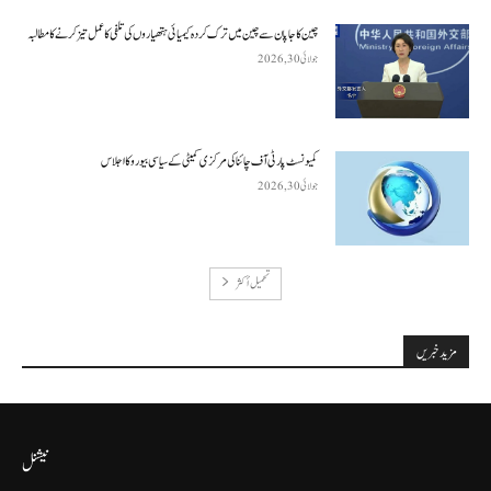
چین کا جاپان سے چین میں ترک کردہ کیمیائی ہتھیاروں کی تلفی کا عمل تیز کرنے کا مطالبہ
جولائی 30, 2026
کمیونسٹ پارٹی آف چائنا کی مرکزی کمیٹی کے سیاسی بیورو کا اجلاس
جولائی 30, 2026
تحميل أكثر
مزید خبریں
نیشنل