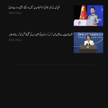
فلپائن کے غیر قانونی عزائم کامیاب نہیں ہو سکتے ، چینی وزارتِ دفاع
جولائی 30, 2026
چین کا جاپان سے چین میں ترک کردہ کیمیائی ہتھیاروں کی تلفی کا عمل تیز کرنے کا مطالبہ
جولائی 30, 2026