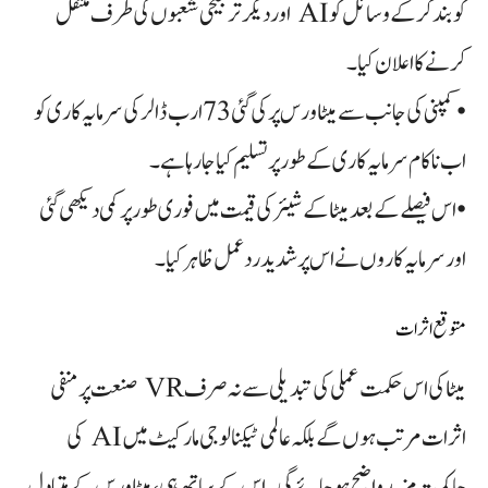
کو بند کر کے وسائل کو AI اور دیگر ترجیحی شعبوں کی طرف منتقل
کرنے کا اعلان کیا۔
• کمپنی کی جانب سے میٹاورس پر کی گئی 73 ارب ڈالر کی سرمایہ کاری کو
اب ناکام سرمایہ کاری کے طور پر تسلیم کیا جا رہا ہے۔
• اس فیصلے کے بعد میٹا کے شیئر کی قیمت میں فوری طور پر کمی دیکھی گئی
اور سرمایہ کاروں نے اس پر شدید ردعمل ظاہر کیا۔
متوقع اثرات
میٹا کی اس حکمت عملی کی تبدیلی سے نہ صرف VR صنعت پر منفی
اثرات مرتب ہوں گے بلکہ عالمی ٹیکنالوجی مارکیٹ میں AI کی
حاکمیت مزید واضح ہو جائے گی۔ اس کے ساتھ ہی، میٹاورس کے متبادل