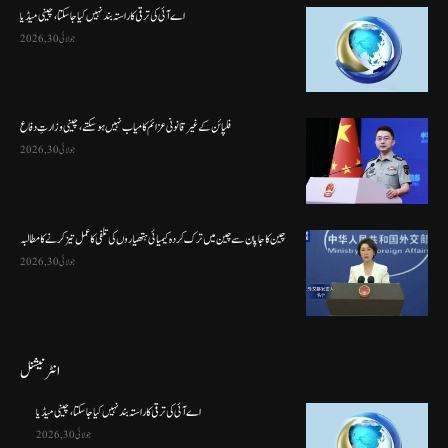
اے آئی کی ترقی کا راستہ بند نہیں کیا جا سکتا، چینی میڈیا
جولائی 30, 2026
فلپائن کے غیر قانونی عزائم کامیاب نہیں ہو سکتے ، چینی وزارتِ دفاع
جولائی 30, 2026
چین کا جاپان سے چین میں ترک کردہ کیمیائی ہتھیاروں کی تلفی کا عمل تیز کرنے کا مطالبہ
جولائی 30, 2026
انٹرنیشنل
اے آئی کی ترقی کا راستہ بند نہیں کیا جا سکتا، چینی میڈیا
جولائی 30, 2026