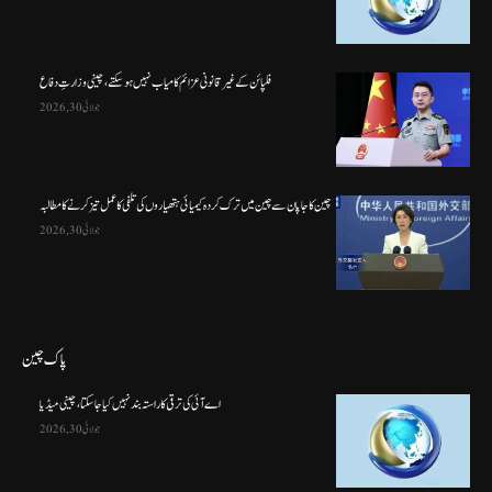
فلپائن کے غیر قانونی عزائم کامیاب نہیں ہو سکتے ، چینی وزارتِ دفاع
جولائی 30, 2026
چین کا جاپان سے چین میں ترک کردہ کیمیائی ہتھیاروں کی تلفی کا عمل تیز کرنے کا مطالبہ
جولائی 30, 2026
پاک چین
اے آئی کی ترقی کا راستہ بند نہیں کیا جا سکتا، چینی میڈیا
جولائی 30, 2026