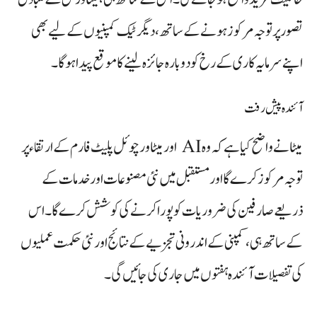
تصور پر توجہ مرکوز ہونے کے ساتھ، دیگر ٹیک کمپنیوں کے لیے بھی
اپنے سرمایہ کاری کے رخ کو دوبارہ جائزہ لینے کا موقع پیدا ہوگا۔
آئندہ پیش رفت
میٹا نے واضح کیا ہے کہ وہ AI اور میٹا ورچوئل پلیٹ فارم کے ارتقاء پر
توجہ مرکوز کرے گا اور مستقبل میں نئی مصنوعات اور خدمات کے
ذریعے صارفین کی ضروریات کو پورا کرنے کی کوشش کرے گا۔ اس
کے ساتھ ہی، کمپنی کے اندرونی تجزیے کے نتائج اور نئی حکمت عملیوں
کی تفصیلات آئندہ ہفتوں میں جاری کی جائیں گی۔