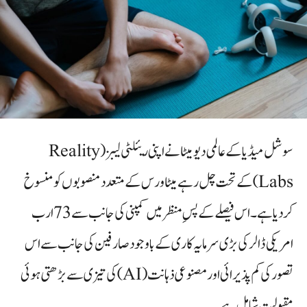
سوشل میڈیا کے عالمی دیو میٹا نے اپنی ریئلٹی لیبز (Reality
Labs) کے تحت چل رہے میٹاورس کے متعدد منصوبوں کو منسوخ
کر دیا ہے۔ اس فیصلے کے پسِ منظر میں کمپنی کی جانب سے 73 ارب
امریکی ڈالر کی بڑی سرمایہ کاری کے باوجود صارفین کی جانب سے اس
تصور کی کم پذیرائی اور مصنوعی ذہانت (AI) کی تیزی سے بڑھتی ہوئی
مقبولیت شامل ہے۔