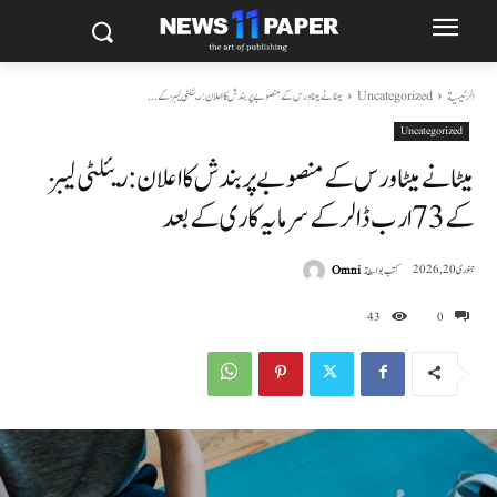
الرئيسية
Uncategorized
میٹا نے میٹاورس کے منصوبے پر بندش کا اعلان: ریئلٹی لیبز کے...
Uncategorized
میٹا نے میٹاورس کے منصوبے پر بندش کا اعلان: ریئلٹی لیبز
کے 73 ارب ڈالر کے سرمایہ کاری کے بعد
كتب بواسطة
Omni
جنوری 20, 2026
43
0