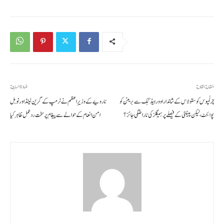
المقالة القادمة
المادة السابقة
چرلَمپوس کوستولاس کے شاندار اوور ہیڈ کِک سے بریٹن کو
نارویے کے وزیرِ اعظم نے ٹرمپ کے گرین لینڈ اور نوبل
پوائنٹ، لیکن پینلٹی کے فیصلے پر سِیگلز کی ناراضگی جائز؟
امن انعام کے حوالے سے پیغام پر سخت ردعمل ظاہر کیا