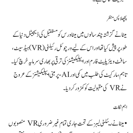
پچھلا پس منظر
میٹا نے گزشتہ چند سالوں میں میٹاورس کو مستقبل کی ڈیجیٹل دنیا کے
طور پر پیش کیا تھا اور اس کے لیے ورچوئل رئیلٹی (VR) ہیڈسیٹ،
سافٹ ویئر پلیٹ فارم اور ایپلیکیشنز کی ترقی پر بھاری سرمایہ خرچ کیا۔
تاہم، مارکیٹ کی طلب میں کمی اور AI‑پر مبنی ایپلیکیشنز کے عروج
نے VR کی مقبولیت کو کمزور کر دیا۔
اہم نکات
• میٹا نے ریئلٹی لیبز کے تحت جاری تمام غیر ضروری VR منصوبوں