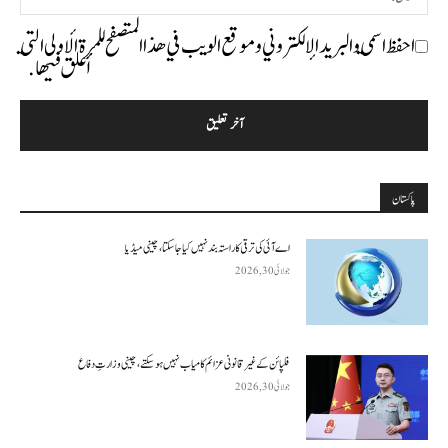
احفظ اسمي والبريد الإلكتروني وموقع الويب في هذا المتصفح للمرة الأولى التي
أعلق فيها.
پاکستان
اے آئی کی ترقی کا راستہ بند نہیں کیا جا سکتا، چینی میڈیا
جولائی 30, 2026
فلپائن کے غیر قانونی عزائم کامیاب نہیں ہو سکتے ، چینی وزارتِ دفاع
جولائی 30, 2026