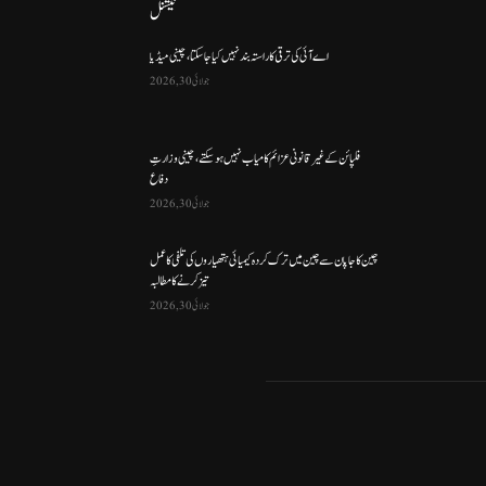
نیشنل
اے آئی کی ترقی کا راستہ بند نہیں کیا جا سکتا، چینی میڈیا
جولائی 30, 2026
فلپائن کے غیر قانونی عزائم کامیاب نہیں ہو سکتے ، چینی وزارتِ
دفاع
جولائی 30, 2026
چین کا جاپان سے چین میں ترک کردہ کیمیائی ہتھیاروں کی تلفی کا عمل
تیز کرنے کا مطالبہ
جولائی 30, 2026