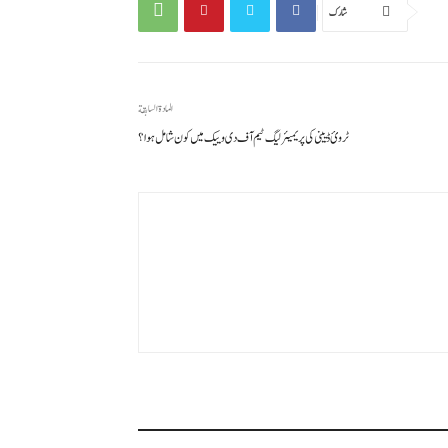
شارك
المادة السابقة
ٹروئ ڈیینی کی پریمیئر لیگ ٹیم آف دی وییک میں کون شامل ہوا؟