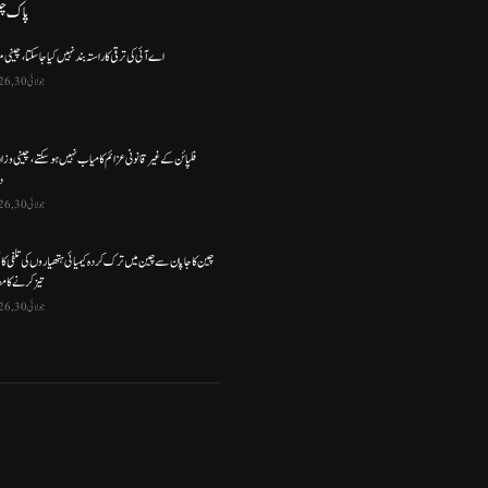
پاک چ
اے آئی کی ترقی کا راستہ بند نہیں کیا جا سکتا، چینی م
جولائی 30, 2026
فلپائن کے غیر قانونی عزائم کامیاب نہیں ہو سکتے ، چینی وز
د
جولائی 30, 2026
چین کا جاپان سے چین میں ترک کردہ کیمیائی ہتھیاروں کی تلفی کا
تیز کرنے کا مط
جولائی 30, 2026