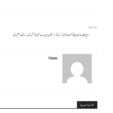
المقالة القادمة
سابلینکا نے جیووِچ کو شٹ ڈاؤن کر کے آسٹریلین اوپن کے سیمی فائنل میں رسائی حاصل کی
Omni
مقالات ذات صلة