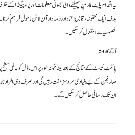
یہ اقدام پلیٹ فارم پر پھیلنے والی جھوٹی معلومات اور پروپیگنڈا کے خلا
ہدف ایک محفوظ، قابلِ اعتماد اور ذمہ دار آن لائن ماحول فراہم کرن
خصوصیات استعمال کر سکیں۔
آگے کا راستہ
پائلٹ ٹیسٹ کے نتائج کے بعد میٹا ممکنہ طور پر اس ماڈل کو عالمی سطح پ
صارفین کے لیے بنیادی سروسز مفت رہیں گی اور صرف وہی افراد جو ا
ان تک رسائی حاصل کر سکیں گے۔