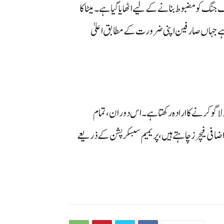
ف جنگ کو مضبوط بنانے کے لیے اٹھایا گیا ہے۔ میٹا کا
ا ہے جہاں صارفین اپنی ضرورت کے مطابق اعلیٰ
ر لاگو کرنے کا ارادہ رکھتا ہے۔ اس دوران، تمام
ضافی فیچرز چاہتے ہیں، پریمیم سبسکرپشن کے ذریعے