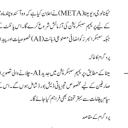
ٹیکنالوجی دیو میٹا (META) نے اعلان کیا ہے کہ 
کے لیے پریمیم سبسکرپشن کی آزمائش شروع کرے گا۔ اس پائلٹ کے
جبکہ سبسکرائبرز کو اضافی مصنوعی ذہانت (AI) خصوصیات اور پیداواری ٹولز تک رسائی حاصل ہوگی۔
پروگرام کا خاکہ
میٹا کے مطابق، پریمیم سبسکرپشن م
صارفین کے لیے مخصوص تجزیاتی ڈیش بورڈ شامل ہوں گے۔ اس کے 
سپام پیغامات سے بہتر تحفظ بھی فراہم کیا جائے گا۔
پروگرام کے مقاصد