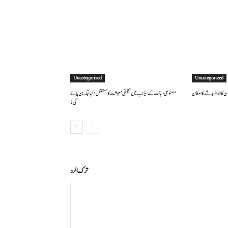
Uncategorized
Uncategorized
 کا انداز بدلنے کا امکان
مصنوعی ذہانت کے سیلاب میں تخلیقی معیشت کا مستقبل: کیا جگہ بن پائے
گی؟
ترك الرد