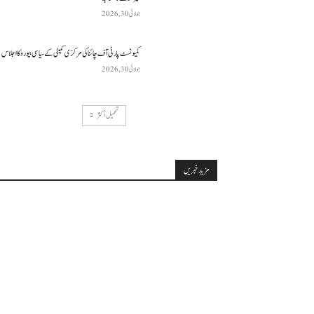
جولائی 30, 2026
کمیونسٹ پارٹی آف چائنا کی مرکزی کمیٹی کے سیاسی بیورو کا اجلاس
جولائی 30, 2026
تحميل أكثر
مزید خبریں