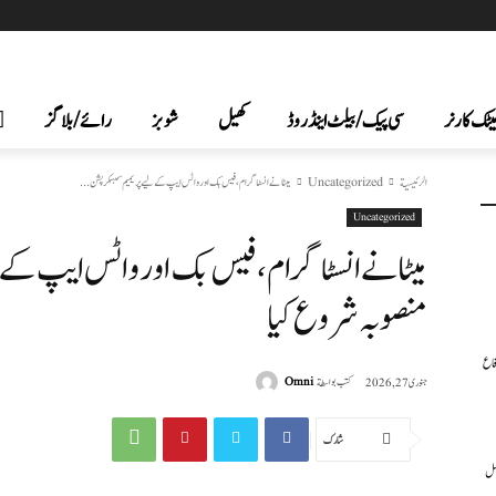
یٹک کارنر
سی پیک /بیلٹ اینڈ روڈ
کھیل
شوبز
رائے/بلاگز
الرئيسية
Uncategorized
میٹا نے انسٹاگرام، فیس بک اور واٹس ایپ کے لیے پریمیم سبسکرپشن...
Uncategorized
میٹا نے انسٹاگرام، فیس بک اور واٹس ایپ کے 
منصوبہ شروع کیا
فاع
كتب بواسطة
Omni
جنوری 27, 2026
شارك
عمل