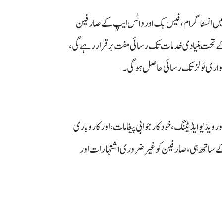
وہ آئندہ چند ماہ میں انسٹاگرام، فیس بک اور واٹس ایپ کے صارفین
 تحت بنیادی خدمات تک رسائی مفت برقرار رہے گی،
یں جدید AI‑چلانے والی تصویر اور ویڈیو ایڈیٹنگ، خودکار جوابی پیغامات، اور کاروباری
ساتھ ہی، صارفین کو غیر ضروری اشتہارات اور