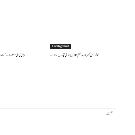
Uncategorized
مہنگے ترین گیمز کا دور ختم؟ 70 پاؤنڈ کی قیمت پر سوالات
ایپل کی نئی مصنوعات کے اعلان