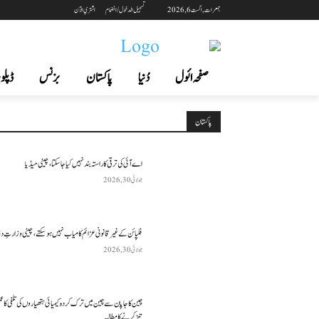
جمعرات, اگست 6, 2026
تسجيل الدخول / انضمام
اشتري الآن
صفحہ ائول
دُنیا
پاکستان
بزنس
ڈپلوم
پاکستان
اے آئی کی ترقی کا راستہ بند نہیں کیا جا سکتا، چینی میڈیا
جولائی 30, 2026
فلپائن کے غیر قانونی عزائم کامیاب نہیں ہو سکتے ، چینی وزارتِ د
جولائی 30, 2026
چین کا جاپان سے چین میں ترک کردہ کیمیائی ہتھیاروں کی تلفی کا 
تیز کرنے کا مطالبہ