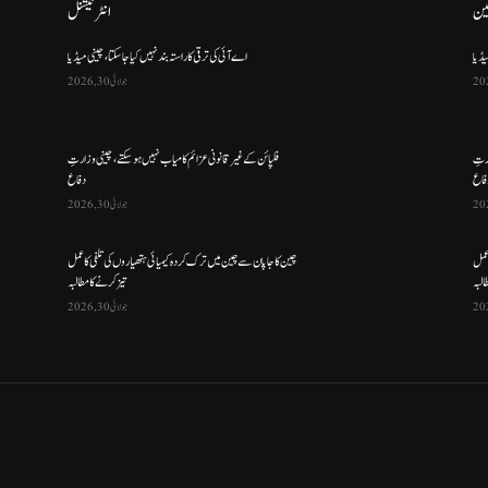
ین
انٹرنیشنل
یڈیا
اے آئی کی ترقی کا راستہ بند نہیں کیا جا سکتا، چینی میڈیا
جولائی 30, 2026
ارتِ
فلپائن کے غیر قانونی عزائم کامیاب نہیں ہو سکتے ، چینی وزارتِ
فاع
دفاع
جولائی 30, 2026
 عمل
چین کا جاپان سے چین میں ترک کردہ کیمیائی ہتھیاروں کی تلفی کا عمل
البہ
تیز کرنے کا مطالبہ
جولائی 30, 2026