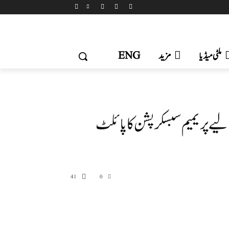
ملٹی میڈیا
مزید
ENG
لیے پریمیم سبسکرپشن کا پائلٹ
41
0