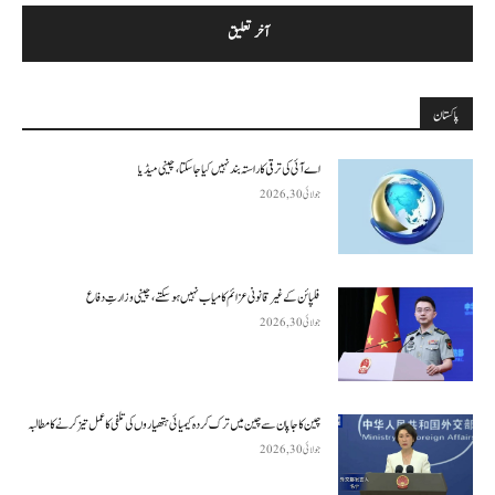
پاکستان
اے آئی کی ترقی کا راستہ بند نہیں کیا جا سکتا، چینی میڈیا
جولائی 30, 2026
فلپائن کے غیر قانونی عزائم کامیاب نہیں ہو سکتے ، چینی وزارتِ دفاع
جولائی 30, 2026
چین کا جاپان سے چین میں ترک کردہ کیمیائی ہتھیاروں کی تلفی کا عمل تیز کرنے کا مطالبہ
جولائی 30, 2026