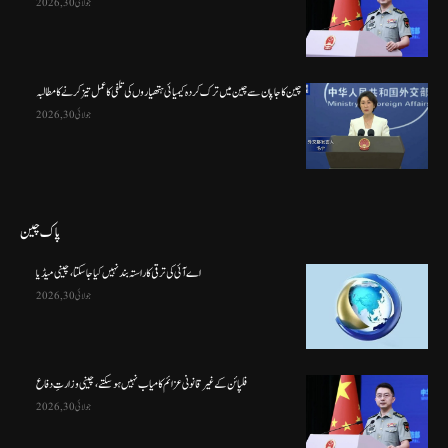
جولائی 30, 2026
چین کا جاپان سے چین میں ترک کردہ کیمیائی ہتھیاروں کی تلفی کا عمل تیز کرنے کا مطالبہ
جولائی 30, 2026
پاک چین
اے آئی کی ترقی کا راستہ بند نہیں کیا جا سکتا، چینی میڈیا
جولائی 30, 2026
فلپائن کے غیر قانونی عزائم کامیاب نہیں ہو سکتے ، چینی وزارتِ دفاع
جولائی 30, 2026