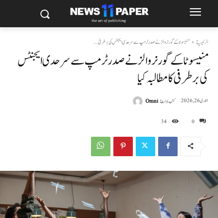
الرئيسية
منیسوٹا کے گورنر والز نے صدر ٹرمپ سے سرحدی ایجنٹس کی برطرفی...
منیسوٹا کے گورنر والز نے صدر ٹرمپ سے سرحدی ایجنٹس
کی برطرفی کا مطالبہ کیا
كتب بواسطة
Omni
جنوری 26, 2026
34
0