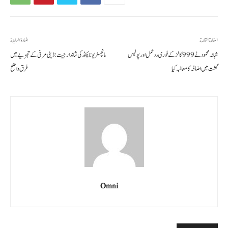
المقالة القادمة
المادة السابقة
شبانہ محمود نے 999 کالز کے فوری ردعمل اور پولیس
مانچسٹر یونائیٹڈ کی شاندار جیت: ڈینی مرفی کے تجزیے میں
گشت میں اضافہ کا مطالبہ کیا
فرق واضح
Omni