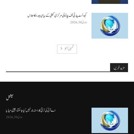
کمیونسٹ پارٹی آف چائنا کی مرکزی کمیٹی کے سیاسی بیورو کا اجلاس
جولائی 30, 2026
تحميل أكثر
مزید خبریں
نیشنل
اے آئی کی ترقی کا راستہ بند نہیں کیا جا سکتا، چینی میڈیا
جولائی 30, 2026