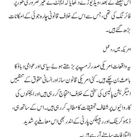
اس فیصلے کے بعد، ویڈیوز نے دکھایا کہ ایجنٹ نے غیر ضروری طور پر
فائرنگ کی تھی، جس سے اس کے خلاف قانونی چارہ جوئی کے امکانات
بڑھ گئے ہیں۔
امریکہ میں ردعمل
یہ واقعات امریکی صدر ٹرمپ پر بڑھتے ہوئے سیاسی اور عوامی دباؤ کا
باعث بن چکے ہیں۔ کئی امریکی قانون ساز اور انسانی حقوق کے تنظیمیں
امیگریشن پالیسی کی سختی کے خلاف احتجاج کر رہی ہیں اور ایجنٹوں کی
کاروائیوں پر شفاف تحقیقات کا مطالبہ کر رہی ہیں۔ اس کے ساتھ ہی،
ڈیموکریٹک اور ریپبلکن پارٹی کے اندر بھی اس معاملے پر شدید
اختلافات سامنے آ رہے ہیں۔