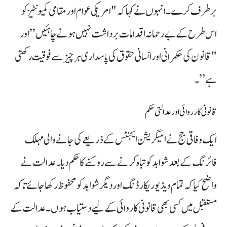
برطرف کرے۔ انہوں نے کہا کہ "امریکی عوام اور مقامی کمیونٹیز کو
اس طرح کے بے رحمانہ اقدامات برداشت نہیں ہونے چاہئیں” اور
"قانون کی حکمرانی اور انسانی حقوق کی پاسداری ہر چیز سے فوقیت رکھتی
ہے”۔
قانونی کارروائی اور عدالتی حکم
ایک وفاقی جج نے امیگریشن ایجنٹس کے ذریعے کی جانے والی مہلک
فائرنگ کے بعد شواہد کو تباہ کرنے سے روکنے کا حکم دیا۔ عدالت نے
واضح کیا کہ تمام ویڈیو ریکارڈنگ اور دیگر شواہد کو محفوظ رکھا جائے تاکہ
مستقبل میں کسی بھی قانونی کاروائی کے لیے دستیاب ہوں۔ عدالت کے