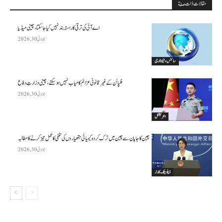
مقالات ذات صلة
اے آئی کی ترقی کا راستہ بند نہیں کیا جا سکتا، چینی میڈیا
جولائی 30, 2026
سائنس وٹیکنالوجی
فلپائن کے غیر قانونی عزائم کامیاب نہیں ہو سکتے ، چینی وزارتِ دفاع
جولائی 30, 2026
انٹرنیشنل
چین کا جاپان سے چین میں ترک کردہ کیمیائی ہتھیاروں کی تلفی کا عمل تیز کرنے کا مطالبہ
جولائی 30, 2026
ڈپلومیٹک کارنر