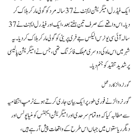
ایک فیڈرل امیگریشن ایجنٹ نے 37 سالہ مرد کو گولی مار کر ہلاک کر
دیا۔ اس واقعے کے صرف تین ہفتے بعد، ایک اور فیڈرل ایجنٹ نے 37
سالہ آئی سی یو نرس الیکس جےفری پریٹی کو گولی مار کر ہلاک کر دیا۔ یہ
شہر میں اس ماہ کی دوسری مہلک فائرنگ تھی، جس نے امیگریشن پالیسی
پر شدید تنقید کو جنم دیا۔
گورنر والز کا ردعمل
گورنر والز نے فوری طور پر ایک بیان جاری کرتے ہوئے ٹرمپ انتظامیہ
سے مطالبہ کیا کہ وہ تمام سرحدی اور امیگریشن ایجنٹس کو منیاپولس اور
دیگر ریاستوں میں جہاں اس طرح کے واقعات پیش آ رہے ہیں،