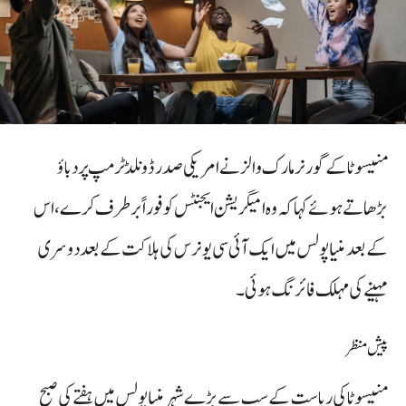
منیسوٹا کے گورنر مارک والز نے امریکی صدر ڈونلڈ ٹرمپ پر دباؤ
بڑھاتے ہوئے کہا کہ وہ امیگریشن ایجنٹس کو فوراً برطرف کرے، اس
کے بعد منیاپولس میں ایک آئی سی یو نرس کی ہلاکت کے بعد دوسری
مہینے کی مہلک فائرنگ ہوئی۔
پیش منظر
منیسوٹا کی ریاست کے سب سے بڑے شہر منیاپولس میں ہفتے کی صبح