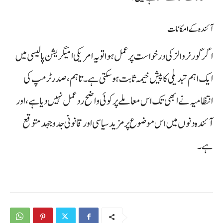
آئندہ کے امکانات
اگر گورنر والز کی درخواست پر عمل ہوا تو یہ امریکی امیگریشن پالیسی میں
ایک اہم تبدیلی کا پیش خیمہ ثابت ہو سکتی ہے۔ تاہم، صدر ٹرمپ کی
انتظامیہ نے ابھی تک اس معاملے پر کوئی واضح ردعمل نہیں دیا ہے، اور
آئندہ دنوں میں اس موضوع پر مزید سیاسی اور قانونی جدوجہد متوقع
ہے۔