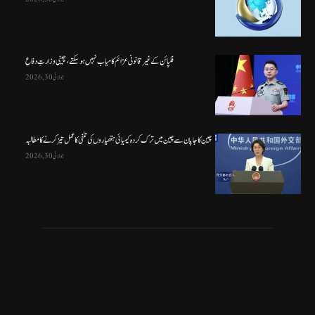
فلپائن کے غیر قانونی عزائم کامیاب نہیں ہو سکتے ، چینی وزارتِ دفاع
جولائی 30, 2026
چین کا جاپان سے چین میں ترک کردہ کیمیائی ہتھیاروں کی تلفی کا عمل تیز کرنے کا مطالبہ
جولائی 30, 2026