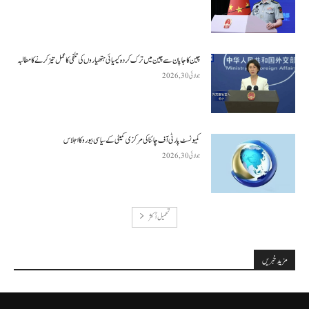
چین کا جاپان سے چین میں ترک کردہ کیمیائی ہتھیاروں کی تلفی کا عمل تیز کرنے کا مطالبہ
جولائی 30, 2026
کمیونسٹ پارٹی آف چائنا کی مرکزی کمیٹی کے سیاسی بیورو کا اجلاس
جولائی 30, 2026
تحميل أكثر
مزید خبریں