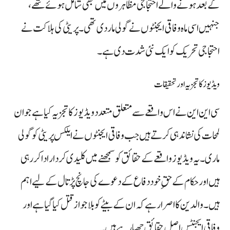
کے بعد ہونے والے احتجاجی مظاہروں میں بھی شامل ہوئے تھے،
جنہیں اسی ماہ وفاقی ایجنٹوں نے گولی مار دی تھی۔ پریٹی کی ہلاکت نے
احتجاجی تحریک کو ایک نئی شدت دی ہے۔
ویڈیوز کا تجزیہ اور تحقیقات
سی این این نے اس واقعے سے متعلق متعدد ویڈیوز کا تجزیہ کیا ہے جو ان
لمحات کی نشاندہی کرتے ہیں جب وفاقی ایجنٹوں نے ایلکس پریٹی کو گولی
ماری۔ یہ ویڈیوز واقعے کے حقائق کو سمجھنے میں کلیدی کردار ادا کر رہی
ہیں اور حکام کے حقِ خود دفاع کے دعوے کی جانچ پڑتال کے لیے اہم
ہیں۔ والدین کا اصرار ہے کہ ان کے بیٹے کو بلاجواز قتل کیا گیا ہے اور
وفاقی ایجنٹس اصل حقائق چھپا رہے ہیں۔