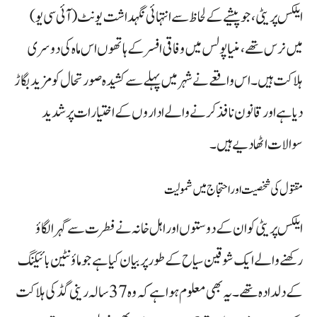
ایلکس پریٹی، جو پیشے کے لحاظ سے انتہائی نگہداشت یونٹ (آئی سی یو)
میں نرس تھے، منیاپولس میں وفاقی افسر کے ہاتھوں اس ماہ کی دوسری
ہلاکت ہیں۔ اس واقعے نے شہر میں پہلے سے کشیدہ صورتحال کو مزید بگاڑ
دیا ہے اور قانون نافذ کرنے والے اداروں کے اختیارات پر شدید
سوالات اٹھا دیے ہیں۔
مقتول کی شخصیت اور احتجاج میں شمولیت
ایلکس پریٹی کو ان کے دوستوں اور اہل خانہ نے فطرت سے گہرا لگاؤ
رکھنے والے ایک شوقین سیاح کے طور پر بیان کیا ہے جو ماؤنٹین بائیکنگ
کے دلدادہ تھے۔ یہ بھی معلوم ہوا ہے کہ وہ 37 سالہ رینی گڈ کی ہلاکت