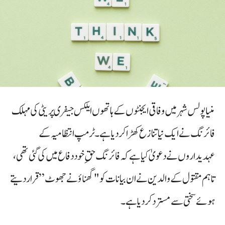
منیاپولس شہر میں وفاقی ایجنٹوں کے ہاتھوں ایلکس جیفری پریٹی کی مہلک
فائرنگ نے ایک نیا تنازع کھڑا کر دیا ہے۔ ٹرمپ انتظامیہ کے
عہدیداروں نے دعویٰ کیا ہے کہ فائرنگ حقِ خود دفاع میں کی گئی تھی،
تاہم مقتول کے والدین نے ان بیانات کو "گھناؤنے جھوٹ” قرار دیتے
ہوئے سختی سے مسترد کر دیا ہے۔