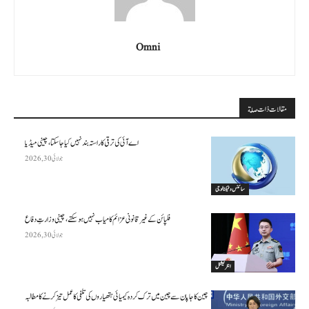
Omni
مقالات ذات صلة
اے آئی کی ترقی کا راستہ بند نہیں کیا جا سکتا، چینی میڈیا
جولائی 30, 2026
سائنس وٹیکنالوجی
فلپائن کے غیر قانونی عزائم کامیاب نہیں ہو سکتے ، چینی وزارتِ دفاع
جولائی 30, 2026
انٹرنیشنل
چین کا جاپان سے چین میں ترک کردہ کیمیائی ہتھیاروں کی تلفی کا عمل تیز کرنے کا مطالبہ