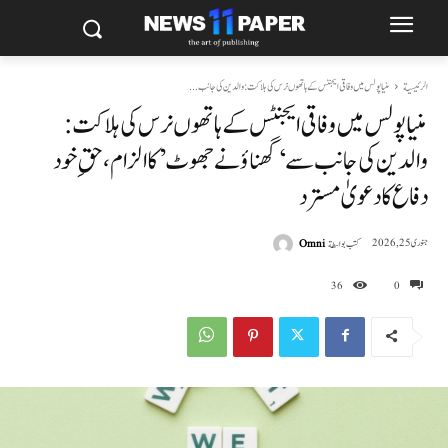
الرئيسية
منیاپولس میں وفاقی ایجنٹس کے ہاتھوں نرس کی ہلاکت: والدین کی جانب...
منیاپولس میں وفاقی ایجنٹس کے ہاتھوں نرس کی ہلاکت:
والدین کی جانب سے ‘گھناؤنے جھوٹ’ کا الزام، حقِ خود
دفاع کا دعویٰ مسترد
كتب بواسطة
Omni
جنوری 25, 2026
36
0