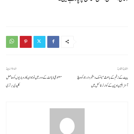
المقالة القادمة
المادة السابقة
پیٹ کے زخم کے باعث مینسک دستبردار، جوکووچ
مصنوعی ذہانت کے دور میں نوجوان کاروباریوں کو حاصل
آسٹریلین اوپن کے کوارٹر فائنل میں
کلیدی برتری