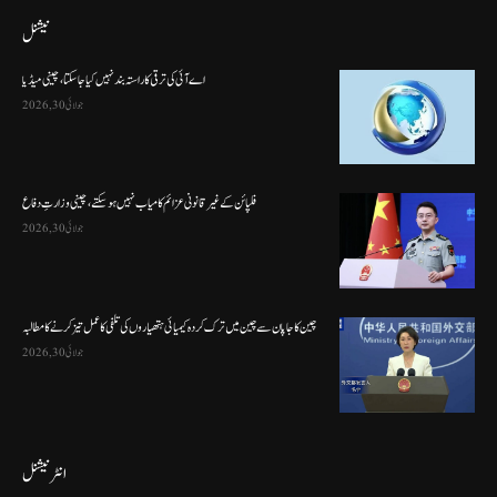
نیشنل
اے آئی کی ترقی کا راستہ بند نہیں کیا جا سکتا، چینی میڈیا
جولائی 30, 2026
فلپائن کے غیر قانونی عزائم کامیاب نہیں ہو سکتے ، چینی وزارتِ دفاع
جولائی 30, 2026
چین کا جاپان سے چین میں ترک کردہ کیمیائی ہتھیاروں کی تلفی کا عمل تیز کرنے کا مطالبہ
جولائی 30, 2026
انٹرنیشنل