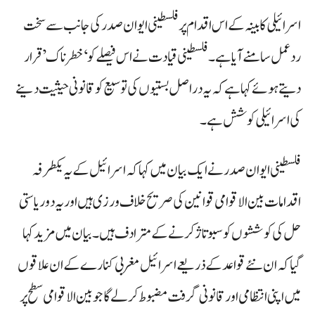
اسرائیلی کابینہ کے اس اقدام پر فلسطینی ایوان صدر کی جانب سے سخت
ردعمل سامنے آیا ہے۔ فلسطینی قیادت نے اس فیصلے کو ‘خطرناک’ قرار
دیتے ہوئے کہا ہے کہ یہ دراصل بستیوں کی توسیع کو قانونی حیثیت دینے
کی اسرائیلی کوشش ہے۔
فلسطینی ایوان صدر نے ایک بیان میں کہا کہ اسرائیل کے یہ یکطرفہ
اقدامات بین الاقوامی قوانین کی صریح خلاف ورزی ہیں اور یہ دو ریاستی
حل کی کوششوں کو سبوتاژ کرنے کے مترادف ہیں۔ بیان میں مزید کہا
گیا کہ ان نئے قواعد کے ذریعے اسرائیل مغربی کنارے کے ان علاقوں
میں اپنی انتظامی اور قانونی گرفت مضبوط کر لے گا جو بین الاقوامی سطح پر