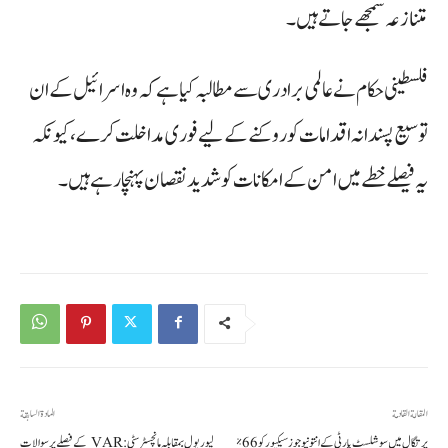
متنازعہ سمجھے جاتے ہیں۔
فلسطینی حکام نے عالمی برادری سے مطالبہ کیا ہے کہ وہ اسرائیل کے ان
توسیع پسندانہ اقدامات کو روکنے کے لیے فوری مداخلت کرے، کیونکہ
یہ فیصلے خطے میں امن کے امکانات کو شدید نقصان پہنچا رہے ہیں۔
المقالة القادمة
المادة السابقة
پرتگال میں سوشلسٹ پارٹی کے انتونیو جوز سیکیور کو 66٪
لیورپول بمقابلہ مانچسٹر سٹی: VAR کے فیصلے پر سوالات