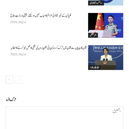
سائنس وٹیکنالوجی
فلپائن کے غیر قانونی عزائم کامیاب نہیں ہو سکتے ، چینی وزارتِ دفاع
جولائی 30, 2026
انٹرنیشنل
چین کا جاپان سے چین میں ترک کردہ کیمیائی ہتھیاروں کی تلفی کا عمل تیز کرنے کا مطالبہ
جولائی 30, 2026
ڈپلومیٹک کارنر
ترك الرد