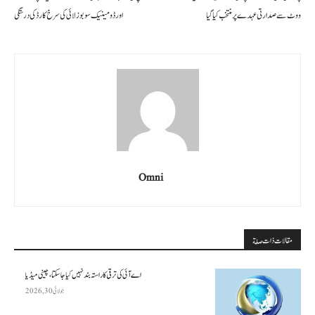
ووٹ سے صدارتی عہدے پر منتخب کیا گیا
اور ڈومینیک سوبوزلائی کی سرخ کارڈ کی درستگی
Omni
مقالات ذات صلة
اے آئی کی ترقی کا راستہ بند نہیں کیا جا سکتا، چینی میڈیا
جولائی 30, 2026