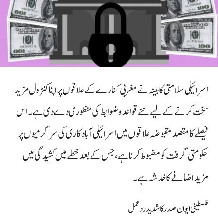
اسرائیلی سلامتی کابینہ نے مغربی کنارے کے علاقوں پر اپنا کنٹرول مزید
سخت کرنے کے لیے نئے قواعد و ضوابط کی منظوری دے دی ہے۔ اس
فیصلے کا مقصد مقبوضہ علاقوں میں اسرائیلی آباد کاری کی سرگرمیوں پر
حکومتی گرفت کو مضبوط کرنا ہے، جس کے بعد خطے میں کشیدگی میں
مزید اضافے کا خدشہ ہے۔
فلسطینی ایوان صدر کا شدید ردعمل