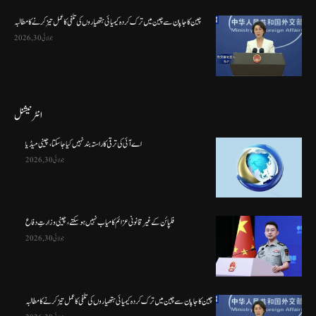
چین کا جاپان سے چین میں ترک کردہ کیمیائی ہتھیاروں کی تلفی کا عمل تیز کرنے کا مطالبہ
جولائی 30, 2026
انٹرنیشنل
اے آئی کی ترقی کا راستہ بند نہیں کیا جا سکتا، چینی میڈیا
جولائی 30, 2026
فلپائن کے غیر قانونی عزائم کامیاب نہیں ہو سکتے ، چینی وزارتِ دفاع
جولائی 30, 2026
چین کا جاپان سے چین میں ترک کردہ کیمیائی ہتھیاروں کی تلفی کا عمل تیز کرنے کا مطالبہ