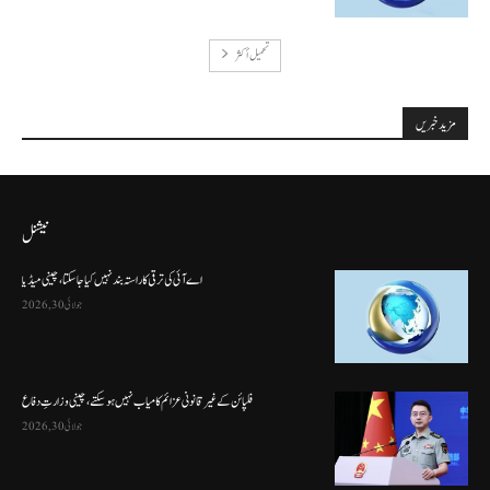
تحميل أكثر
مزید خبریں
نیشنل
اے آئی کی ترقی کا راستہ بند نہیں کیا جا سکتا، چینی میڈیا
جولائی 30, 2026
فلپائن کے غیر قانونی عزائم کامیاب نہیں ہو سکتے ، چینی وزارتِ دفاع
جولائی 30, 2026