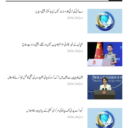
اے آئی کی ترقی کا راستہ بند نہیں کیا جا سکتا، چینی میڈیا
جولائی 30, 2026
فلپائن کے غیر قانونی عزائم کامیاب نہیں ہو سکتے ، چینی وزارتِ دفاع
جولائی 30, 2026
چین کا جاپان سے چین میں ترک کردہ کیمیائی ہتھیاروں کی تلفی کا عمل تیز کرنے کا مطالبہ
جولائی 30, 2026
کمیونسٹ پارٹی آف چائنا کی مرکزی کمیٹی کے سیاسی بیورو کا اجلاس
جولائی 30, 2026