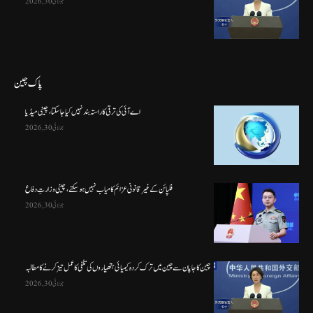
جولائی 30, 2026
پاک چین
اے آئی کی ترقی کا راستہ بند نہیں کیا جا سکتا، چینی میڈیا
جولائی 30, 2026
فلپائن کے غیر قانونی عزائم کامیاب نہیں ہو سکتے ، چینی وزارتِ دفاع
جولائی 30, 2026
چین کا جاپان سے چین میں ترک کردہ کیمیائی ہتھیاروں کی تلفی کا عمل تیز کرنے کا مطالبہ
جولائی 30, 2026