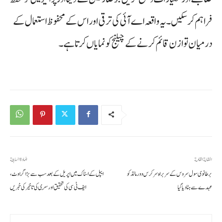
فراہم کر سکیں۔ یہ واقعہ اے آئی کی ترقی اور اس کے محفوظ استعمال کے
درمیان توازن قائم کرنے کے چیلنج کو نمایاں کرتا ہے۔
المقالة القادمة
المادة السابقة
برطانوی سول سروس کے سربراہ سر کرس وورمالڈ کو
ایپل کے اسٹاک میں اپریل کے بعد سب سے بڑا گراوٹ،
عہدے سے ہٹا دیا گیا
ایف ٹی سی کی تحقیق اور سِری کی تاخیر کی خبریں