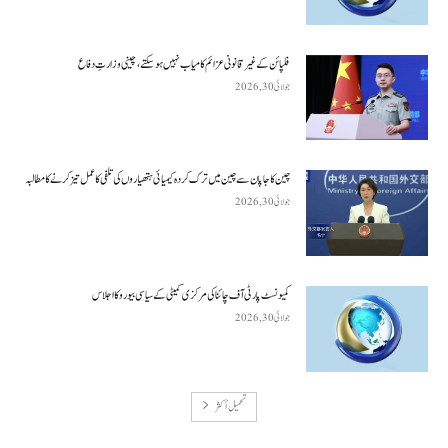
فلپائن کے غیر قانونی عزائم کامیاب نہیں ہو سکتے ، چینی وزارتِ دفاع
جولائی 30, 2026
چین کا جاپان سے چین میں ترک کردہ کیمیائی ہتھیاروں کی تلفی کا عمل تیز کرنے کا مطالبہ
جولائی 30, 2026
کمیونسٹ پارٹی آف چائنا کی مرکزی کمیٹی کے سیاسی بیورو کا اجلاس
جولائی 30, 2026
تحميل أكثر