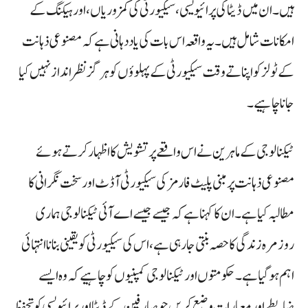
ہیں۔ ان میں ڈیٹا کی پرائیویسی، سیکیورٹی کی کمزوریاں، اور ہیکنگ کے
امکانات شامل ہیں۔ یہ واقعہ اس بات کی یاد دہانی ہے کہ مصنوعی ذہانت
کے ٹولز کو اپناتے وقت سیکیورٹی کے پہلوؤں کو ہرگز نظر انداز نہیں کیا
جانا چاہیے۔
ٹیکنالوجی کے ماہرین نے اس واقعے پر تشویش کا اظہار کرتے ہوئے
مصنوعی ذہانت پر مبنی پلیٹ فارمز کی سیکیورٹی آڈٹ اور سخت نگرانی کا
مطالبہ کیا ہے۔ ان کا کہنا ہے کہ جیسے جیسے اے آئی ٹیکنالوجی ہماری
روزمرہ زندگی کا حصہ بنتی جا رہی ہے، اس کی سیکیورٹی کو یقینی بنانا انتہائی
اہم ہو گیا ہے۔ حکومتوں اور ٹیکنالوجی کمپنیوں کو چاہیے کہ وہ ایسے
ضابطے اور معیارات وضع کریں جو صارفین کے ڈیٹا اور پرائیویسی کو تحفظ