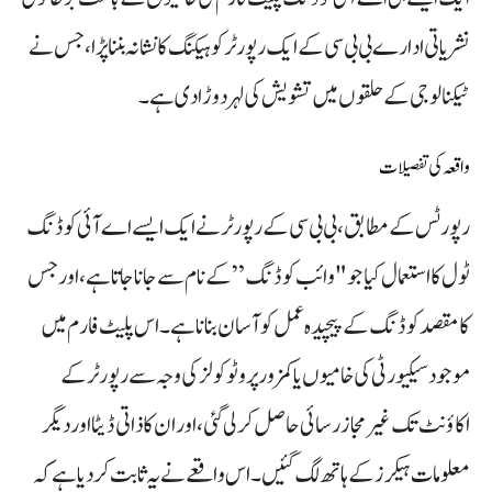
نشریاتی ادارے بی بی سی کے ایک رپورٹر کو ہیکنگ کا نشانہ بننا پڑا، جس نے
ٹیکنالوجی کے حلقوں میں تشویش کی لہر دوڑا دی ہے۔
واقعہ کی تفصیلات
رپورٹس کے مطابق، بی بی سی کے رپورٹر نے ایک ایسے اے آئی کوڈنگ
ٹول کا استعمال کیا جو "وائب کوڈنگ” کے نام سے جانا جاتا ہے، اور جس
کا مقصد کوڈنگ کے پیچیدہ عمل کو آسان بنانا ہے۔ اس پلیٹ فارم میں
موجود سیکیورٹی کی خامیوں یا کمزور پروٹوکولز کی وجہ سے رپورٹر کے
اکاؤنٹ تک غیر مجاز رسائی حاصل کر لی گئی، اور ان کا ذاتی ڈیٹا اور دیگر
معلومات ہیکرز کے ہاتھ لگ گئیں۔ اس واقعے نے یہ ثابت کر دیا ہے کہ