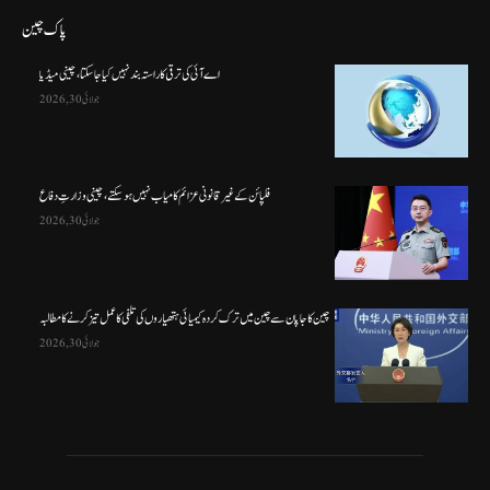
پاک چین
اے آئی کی ترقی کا راستہ بند نہیں کیا جا سکتا، چینی میڈیا
جولائی 30, 2026
فلپائن کے غیر قانونی عزائم کامیاب نہیں ہو سکتے ، چینی وزارتِ دفاع
جولائی 30, 2026
چین کا جاپان سے چین میں ترک کردہ کیمیائی ہتھیاروں کی تلفی کا عمل تیز کرنے کا مطالبہ
جولائی 30, 2026