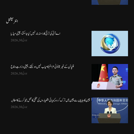
انٹرنیشنل
اے آئی کی ترقی کا راستہ بند نہیں کیا جا سکتا، چینی میڈیا
جولائی 30, 2026
فلپائن کے غیر قانونی عزائم کامیاب نہیں ہو سکتے ، چینی وزارتِ دفاع
جولائی 30, 2026
چین کا جاپان سے چین میں ترک کردہ کیمیائی ہتھیاروں کی تلفی کا عمل تیز کرنے کا مطالبہ
جولائی 30, 2026