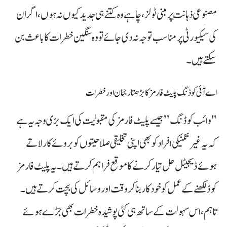
مصنوعی ذہانت پر مبنی ٹولز، چاہے وہ کتنے ہی جدید کیوں نہ ہوں، اگر ان
کی سیکیورٹی پر مناسب توجہ نہ دی جائے تو وہ سنگین خطرات کا باعث بن
سکتے ہیں۔
اے آئی کوڈنگ پلیٹ فارمز کا بڑھتا رجحان اور خطرات
"وائب کوڈنگ” جیسے پلیٹ فارمز کی مقبولیت کی ایک بڑی وجہ یہ ہے
کہ یہ غیر تکنیکی افراد کو بھی اپنی تخلیقی صلاحیتوں کو بروئے کار لاتے
ہوئے ڈیجیٹل حل تیار کرنے کا موقع فراہم کرتے ہیں۔ یہ پلیٹ فارمز
کوڈ لکھنے کے عمل کو خودکار بنا کر وقت اور وسائل کی بچت کرتے ہیں۔
تاہم، اس سہولت کے ساتھ ہی کئی پوشیدہ خطرات بھی جڑے ہوئے