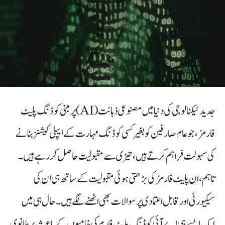
جدید ٹیکنالوجی کی دنیا میں مصنوعی ذہانت (AI) پر مبنی کوڈنگ پلیٹ
فارمز، جو عام صارفین کو بغیر کسی کوڈنگ مہارت کے ایپلی کیشنز بنانے
کی سہولت فراہم کرتے ہیں، تیزی سے مقبولیت حاصل کر رہے ہیں۔
تاہم، ان پلیٹ فارمز کی بڑھتی ہوئی مقبولیت کے ساتھ ہی ان کی
سیکیورٹی اور قابل اعتمادی پر سوالات بھی اٹھنے لگے ہیں۔ حال ہی میں
ایک ایسے ہی اے آئی کوڈنگ پلیٹ فارم کی خامیوں کے باعث برطانوی