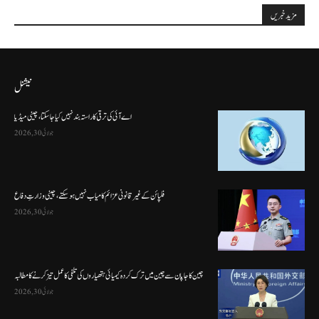
مزید خبریں
نیشنل
اے آئی کی ترقی کا راستہ بند نہیں کیا جا سکتا، چینی میڈیا
جولائی 30, 2026
فلپائن کے غیر قانونی عزائم کامیاب نہیں ہو سکتے ، چینی وزارتِ دفاع
جولائی 30, 2026
چین کا جاپان سے چین میں ترک کردہ کیمیائی ہتھیاروں کی تلفی کا عمل تیز کرنے کا مطالبہ
جولائی 30, 2026