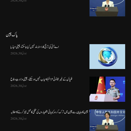
جولائی 30, 2026
پاک چین
اے آئی کی ترقی کا راستہ بند نہیں کیا جا سکتا، چینی میڈیا
جولائی 30, 2026
فلپائن کے غیر قانونی عزائم کامیاب نہیں ہو سکتے ، چینی وزارتِ دفاع
جولائی 30, 2026
چین کا جاپان سے چین میں ترک کردہ کیمیائی ہتھیاروں کی تلفی کا عمل تیز کرنے کا مطالبہ
جولائی 30, 2026