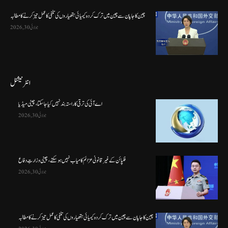
چین کا جاپان سے چین میں ترک کردہ کیمیائی ہتھیاروں کی تلفی کا عمل تیز کرنے کا مطالبہ
جولائی 30, 2026
انٹرنیشنل
اے آئی کی ترقی کا راستہ بند نہیں کیا جا سکتا، چینی میڈیا
جولائی 30, 2026
فلپائن کے غیر قانونی عزائم کامیاب نہیں ہو سکتے ، چینی وزارتِ دفاع
جولائی 30, 2026
چین کا جاپان سے چین میں ترک کردہ کیمیائی ہتھیاروں کی تلفی کا عمل تیز کرنے کا مطالبہ