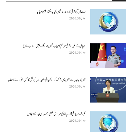
اے آئی کی ترقی کا راستہ بند نہیں کیا جا سکتا، چینی میڈیا
جولائی 30, 2026
فلپائن کے غیر قانونی عزائم کامیاب نہیں ہو سکتے ، چینی وزارتِ دفاع
جولائی 30, 2026
چین کا جاپان سے چین میں ترک کردہ کیمیائی ہتھیاروں کی تلفی کا عمل تیز کرنے کا مطالبہ
جولائی 30, 2026
کمیونسٹ پارٹی آف چائنا کی مرکزی کمیٹی کے سیاسی بیورو کا اجلاس
جولائی 30, 2026