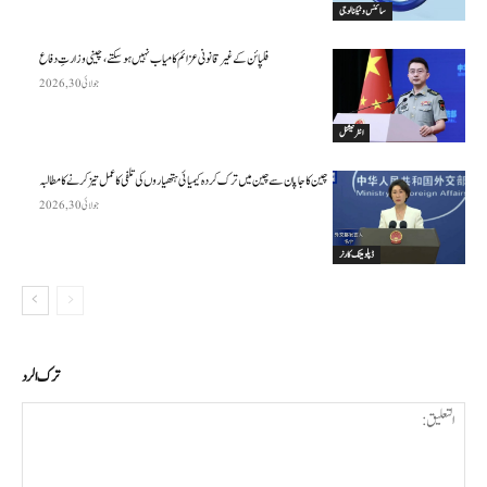
سائنس وٹیکنالوجی
فلپائن کے غیر قانونی عزائم کامیاب نہیں ہو سکتے ، چینی وزارتِ دفاع
جولائی 30, 2026
انٹرنیشنل
چین کا جاپان سے چین میں ترک کردہ کیمیائی ہتھیاروں کی تلفی کا عمل تیز کرنے کا مطالبہ
جولائی 30, 2026
ڈپلومیٹک کارنر
ترك الرد