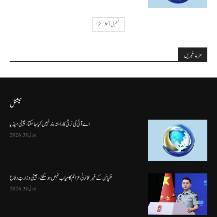
تحميل أكثر
مزید خبریں
نیشنل
اے آئی کی ترقی کا راستہ بند نہیں کیا جا سکتا، چینی میڈیا
جولائی 30, 2026
فلپائن کے غیر قانونی عزائم کامیاب نہیں ہو سکتے ، چینی وزارتِ دفاع
جولائی 30, 2026