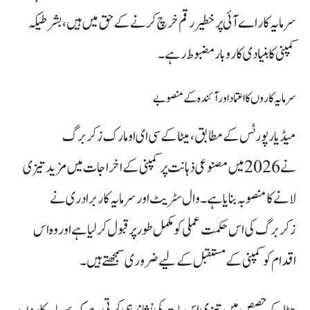
سرمایہ کار اے آئی پر خطیر رقم خرچ کرنے کے حق میں ہیں، بشرطیکہ
کمپنی کا بنیادی کاروبار مضبوط رہے۔
سرمایہ کاروں کا اعتماد اور آئندہ کے منصوبے
میڈیا رپورٹس کے مطابق، میٹا کے سی ای او مارک زکربرگ
نے 2026 میں مصنوعی ذہانت پر کمپنی کے اخراجات میں مزید تیزی
لانے کا منصوبہ بنایا ہے۔ وال سٹریٹ اور سرمایہ کار برادری نے
زکربرگ کی اس حکمت عملی کو مکمل طور پر قبول کر لیا ہے اور وہ اس
اقدام کو کمپنی کے مستقبل کے لیے ضروری سمجھتے ہیں۔
میٹا کے حصص میں تیزی اس بات کی نشاندہی کرتی ہے کہ سرمایہ کاروں