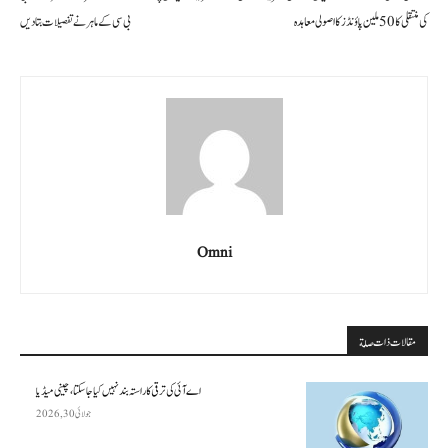
کی منتقلی کا 50 ملین پاؤنڈز کا اصولی معاہدہ
بی سی کے ماہر نے تفصیلات بتا دیں
Omni
مقالات ذات صلة
اے آئی کی ترقی کا راستہ بند نہیں کیا جا سکتا، چینی میڈیا
جولائی 30, 2026