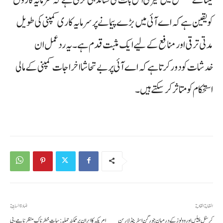
کو یقین ہے کہ اے آئی میں بڑے پیمانے پر سرمایہ کاری کمپنی کی طویل
مدتی ترقی اور منافع کے لیے ایک مثبت قدم ہے۔ یہ ردعمل ان
خدشات کو دور کرتا ہے کہ اے آئی پر بے تحاشا اخراجات کمپنی کے مالی
استحکام کو متاثر کر سکتے ہیں۔
المقالة القادمة
المادة السابقة
کرسٹل پیلس اور وولوز کے درمیان جورگن اسٹرینڈ لارسن
امریکہ کا ایران پر ممکنہ حملہ: سات خطرناک منظرنامے، بی