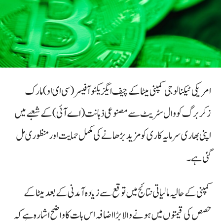
امریکی ٹیکنالوجی کمپنی میٹا کے چیف ایگزیکٹو آفیسر (سی ای او) مارک
زکربرگ کو وال سٹریٹ سے مصنوعی ذہانت (اے آئی) کے شعبے میں
اپنی بھاری سرمایہ کاری کو مزید بڑھانے کی مکمل حمایت اور منظوری مل
گئی ہے۔
کمپنی کے حالیہ مالیاتی نتائج میں توقع سے زیادہ آمدنی کے بعد میٹا کے
حصص کی قیمتوں میں ہونے والا بڑا اضافہ اس بات کا واضح اشارہ ہے کہ