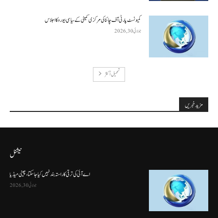
کمیونسٹ پارٹی آف چائنا کی مرکزی کمیٹی کے سیاسی بیورو کا اجلاس
جولائی 30, 2026
تحميل أكثر
مزید خبریں
نیشنل
اے آئی کی ترقی کا راستہ بند نہیں کیا جا سکتا، چینی میڈیا
جولائی 30, 2026