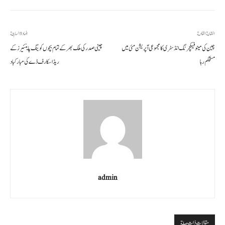
المقالة القادمة
المادة السابقة
چین کی مینوفیکچرنگ انڈسٹری کا مجموعی آپریشن مئی میں
چینی صدر کی ملک بھر کے تمام بچوں کو ینگ پاینئیرز کے
مستحکم رہا
ریڈ اسکارف ڈے کی مبارکباد
admin
مقالات ذات صلة