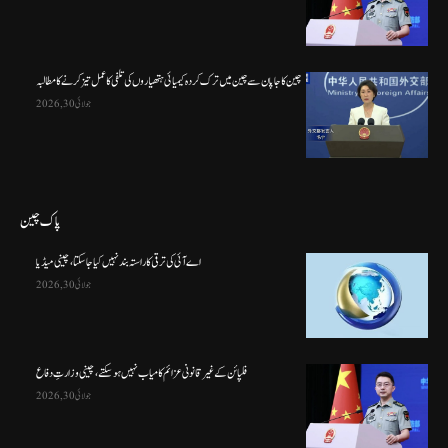
چین کا جاپان سے چین میں ترک کردہ کیمیائی ہتھیاروں کی تلفی کا عمل تیز کرنے کا مطالبہ
جولائی 30, 2026
پاک چین
اے آئی کی ترقی کا راستہ بند نہیں کیا جا سکتا، چینی میڈیا
جولائی 30, 2026
فلپائن کے غیر قانونی عزائم کامیاب نہیں ہو سکتے ، چینی وزارتِ دفاع
جولائی 30, 2026