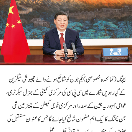
بیجنگ (نمائندہ خصوصی) یکم جون کو شائع ہونے والے چھیوشی میگزین
کے گیارہویں شمارے میں سی پی سی کی مرکزی کمیٹی کے جنرل سیکرٹری ،
عوامی جمہوریہ چین کے صدر اور مرکزی فوجی کمیشن کے چیئرمین شی
جن پھنگ کا ایک اہم مضمون شائع کیا جائے گا جس کا عنوان مستقبل کی