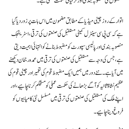
صنعتوں کی منصوبہ بندی اور ترقیاتی حکمت عملی ہے۔
اتوار کے روز چینی میڈیا کے مطابق مضمون میں اس بات پر زور دیا گیا
ہے کہ سی پی سی سینٹرل کمیٹی مستقبل کی صنعتوں کی ترقی، اسٹریٹجک
منصوبہ بندی اور پالیسی سپورٹ کو مضبوط بنانے کو انتہائی اہمیت دیتی
ہے، جس کی وجہ سے مستقبل کی صنعتوں کی ترقی میں عمدہ رجحان دیکھنے
میں آیا ہے۔ نئے دور میں ہمیں ایک مضبوط قوم کی تعمیر اور چینی قوم کی
عظیم نشاۃ ثانیہ کو آگے بڑھانے کی حکمت عملی کو مستحکم کرنا چاہیے، اور
اپنے ملک کی مستقبل کی صنعتوں کی ترقی میں مسلسل نئی کامیابیوں کو
فروغ دینا چاہیے۔