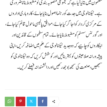
مضمون میں بتایا گیا ہے کہ مجموعی منصوبہ بندی کو مضبوط بنانا ضروری
ہے۔ ٹیکنالوجی میں جدت کو رہنما اصول بنایا جائے، کاروباری اداروں
کے مرکزی کردار کو اجاگر کیا جائے، موافق پالیسی ماحول قائم کیا جائے،
اور گورننس سسٹم کو مضبوط بنایا جائے۔ تمام سطحوں کے قائدین اور
اہلکاروں کو چاہیے کہ وہ جدید ٹیکنالوجی کے علم میں اضافہ کریں، اپنی
پیشہ ورانہ صلاحیتوں کو بہتر بنائیں اور کوشش کریں کہ وہ ٹیکنالوجی کو
سمجھیں، صنعت کی سمجھ بوجھ رکھیں اور دانشمندانہ فیصلے کریں۔