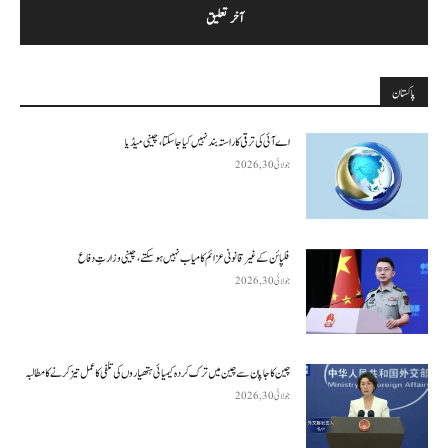
پاکستان
اے آئی کی ترقی کا راستہ بند نہیں کیا جا سکتا، چینی میڈیا
جولائی 30, 2026
فلپائن کے غیر قانونی عزائم کامیاب نہیں ہو سکتے ، چینی وزارتِ دفاع
جولائی 30, 2026
چین کا جاپان سے چین میں ترک کردہ کیمیائی ہتھیاروں کی تلفی کا عمل تیز کرنے کا مطالبہ
جولائی 30, 2026