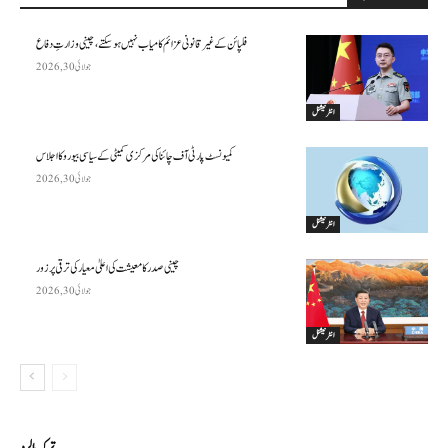
فلپائن کے غیر قانونی عزائم کامیاب نہیں ہو سکتے ، چینی وزارتِ دفاع
جولائی 30, 2026
انٹرنیشنل
کمیونسٹ پارٹی آف چائنا کی مرکزی کمیٹی کے سیاسی بیورو کا اجلاس
جولائی 30, 2026
انٹرنیشنل
چینی صدر کا معیشت کی اعلیٰ معیار کی ترقی پر زور
جولائی 30, 2026
انٹرنیشنل