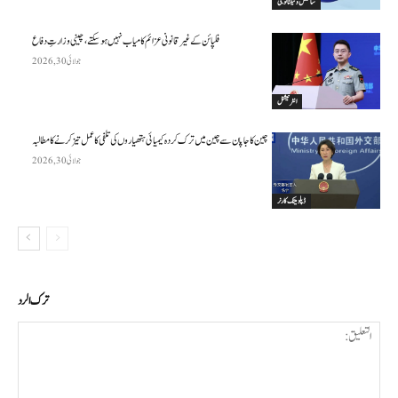
سائنس وٹیکنالوجی
فلپائن کے غیر قانونی عزائم کامیاب نہیں ہو سکتے ، چینی وزارتِ دفاع
جولائی 30, 2026
انٹرنیشنل
چین کا جاپان سے چین میں ترک کردہ کیمیائی ہتھیاروں کی تلفی کا عمل تیز کرنے کا مطالبہ
جولائی 30, 2026
ڈپلومیٹک کارنر
ترك الرد