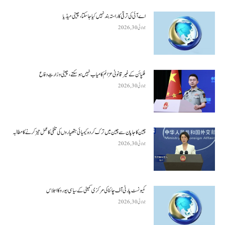
اے آئی کی ترقی کا راستہ بند نہیں کیا جا سکتا، چینی میڈیا
جولائی 30, 2026
فلپائن کے غیر قانونی عزائم کامیاب نہیں ہو سکتے ، چینی وزارتِ دفاع
جولائی 30, 2026
چین کا جاپان سے چین میں ترک کردہ کیمیائی ہتھیاروں کی تلفی کا عمل تیز کرنے کا مطالبہ
جولائی 30, 2026
کمیونسٹ پارٹی آف چائنا کی مرکزی کمیٹی کے سیاسی بیورو کا اجلاس
جولائی 30, 2026