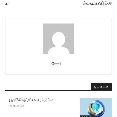
فائربریگیڈ کی تیزی سے کارروائی
بحث
Omni
مقالات ذات صلة
اے آئی کی ترقی کا راستہ بند نہیں کیا جا سکتا، چینی میڈیا
جولائی 30, 2026