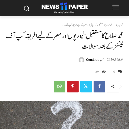
الرئيسية
محمد صلاح کا مستقبل: لیورپول اور مصر کے لیے افریقہ کپ آف...
محمد صلاح کا مستقبل: لیورپول اور مصر کے لیے افریقہ کپ آف
نیشنز کے بعد سوالات
كتب بواسطة
Omni
جنوری 16, 2026
29
0