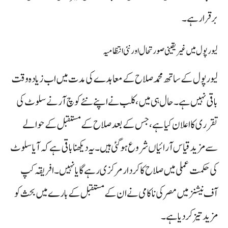
برقرار ہے۔
لیورپول میں غیر یقینی صورتحال اور نئی انتظامیہ
لیورپول کے ساتھ محمد صلاح کے معاہدے کی مدت میں اب زیادہ وقت
باقی نہیں ہے۔ حال ہی میں، کلب نے اپنے نئے کوچ آرنے سلوٹ کی
تقرری کا اعلان کیا ہے، جس کے بعد صلاح کے مستقبل کے حوالے
سے مزید قیاس آرائیاں شروع ہو گئی ہیں۔ یہ دیکھنا باقی ہے کہ آیا سلوٹ
کی حکمت عملی میں صلاح کا کردار مرکزی رہے گا یا نہیں۔ افریقہ کپ
آف نیشنز میں مصر کی ناکامی نے ان کے مستقبل کے بارے میں بحث کو
مزید تیز کر دیا ہے۔