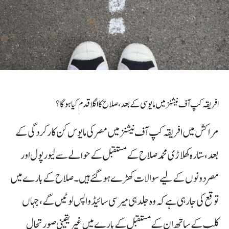
افریقہ کپ آف نیشنز میں مایوسی کے بعد، صلاح کا اگلا قدم کیا ہوگا؟
مراکش میں افریقہ کپ آف نیشنز میں مصر کی مایوس کن کارکردگی کے
بعد، ستارہ کھلاڑی محمد صلاح کے مستقبل کے حوالے سے لیورپول اور
مصر دونوں کے لیے سوالات کھڑے ہو گئے ہیں۔ صلاح کے بارے میں
توقع کی جا رہی ہے کہ وہ جلد ہی میرسی سائیڈ واپس لوٹیں گے، جہاں
کلب کے ساتھ ان کے مستقبل کے بارے میں غیر یقینی صورتحال