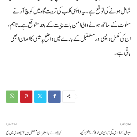
شامل ہونے کی توقع ہے۔ یہ واپسی کلب کی تربیت گاہ میں کوچ آرنے
سلوٹ کے ساتھ ہونے والی امن بات چیت کے بعد متوقع ہے۔ تاہم،
ان کی مکمل واپسی اور مستقبل کے بارے میں واضح پالیسی کا اعلان ابھی
باقی ہے۔
المقالة القادمة
المادة السابقة
سیول کے آخری کچی آبادی میں خوفناک آتشزدگی،
کیا چھوٹے ڈیٹا سینٹرز ہی مستقبل ہیں؟ ٹیکنالوجی میں نئی