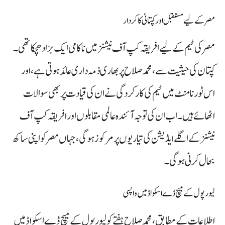
مصر کے لیے مستقبل اور کپتانی کا کردار
مصر کی ٹیم کے لیے افریقہ کپ آف نیشنز میں ناکامی ایک بڑا دھچکا تھی۔
کپتان کی حیثیت سے، محمد صلاح پر بھاری ذمہ داری عائد ہوتی ہے، اور
اس ٹورنامنٹ میں ٹیم کی کارکردگی نے ان کی قیادت پر بھی سوالات
اٹھائے ہیں۔ اب ان کی توجہ آئندہ عالمی مقابلوں اور افریقہ کپ آف
نیشنز کے اگلے ایڈیشن کی تیاریوں پر مرکوز ہوگی، جہاں مصر کو اپنی ساکھ
بحال کرنی ہوگی۔
لیورپول کے میچ ڈے اسکواڈ میں واپسی
اطلاعات کے مطابق، محمد صلاح ہفتے کو لیورپول کے میچ ڈے اسکواڈ میں