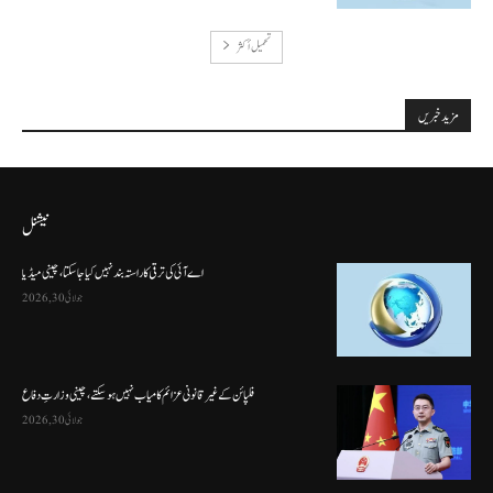
تحميل أكثر
مزید خبریں
نیشنل
اے آئی کی ترقی کا راستہ بند نہیں کیا جا سکتا، چینی میڈیا
جولائی 30, 2026
فلپائن کے غیر قانونی عزائم کامیاب نہیں ہو سکتے ، چینی وزارتِ دفاع
جولائی 30, 2026