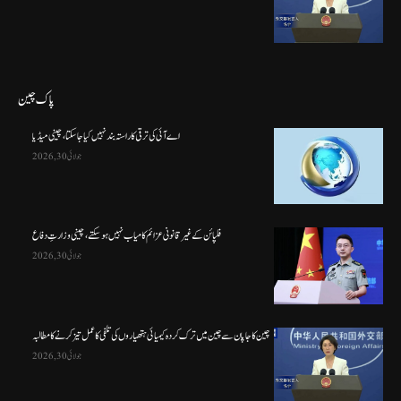
پاک چین
اے آئی کی ترقی کا راستہ بند نہیں کیا جا سکتا، چینی میڈیا
جولائی 30, 2026
فلپائن کے غیر قانونی عزائم کامیاب نہیں ہو سکتے ، چینی وزارتِ دفاع
جولائی 30, 2026
چین کا جاپان سے چین میں ترک کردہ کیمیائی ہتھیاروں کی تلفی کا عمل تیز کرنے کا مطالبہ
جولائی 30, 2026