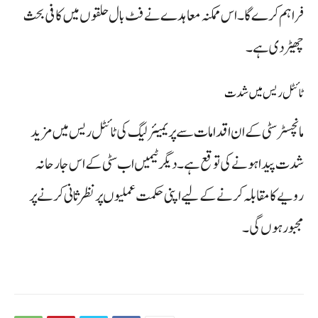
فراہم کرے گا۔ اس ممکنہ معاہدے نے فٹ بال حلقوں میں کافی بحث
چھیڑ دی ہے۔
ٹائٹل ریس میں شدت
مانچسٹر سٹی کے ان اقدامات سے پریمیئر لیگ کی ٹائٹل ریس میں مزید
شدت پیدا ہونے کی توقع ہے۔ دیگر ٹیمیں اب سٹی کے اس جارحانہ
رویے کا مقابلہ کرنے کے لیے اپنی حکمت عملیوں پر نظر ثانی کرنے پر
مجبور ہوں گی۔