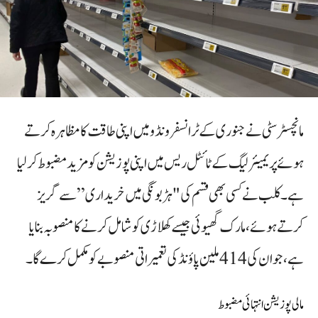
مانچسٹر سٹی نے جنوری کے ٹرانسفر ونڈو میں اپنی طاقت کا مظاہرہ کرتے
ہوئے پریمیئر لیگ کے ٹائٹل ریس میں اپنی پوزیشن کو مزید مضبوط کر لیا
ہے۔ کلب نے کسی بھی قسم کی "ہڑبونگی میں خریداری” سے گریز
کرتے ہوئے، مارک گھیوئی جیسے کھلاڑی کو شامل کرنے کا منصوبہ بنایا
ہے، جو ان کی 414 ملین پاؤنڈ کی تعمیراتی منصوبے کو مکمل کرے گا۔
مالی پوزیشن انتہائی مضبوط