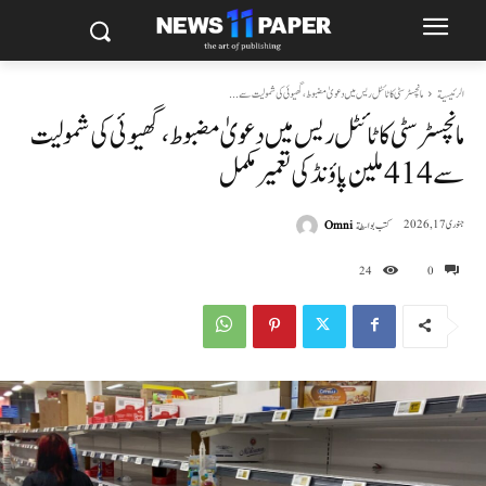
الرئيسية
مانچسٹر سٹی کا ٹائٹل ریس میں دعویٰ مضبوط، گھیوئی کی شمولیت سے...
مانچسٹر سٹی کا ٹائٹل ریس میں دعویٰ مضبوط، گھیوئی کی شمولیت
سے 414 ملین پاؤنڈ کی تعمیر مکمل
كتب بواسطة
Omni
جنوری 17, 2026
24
0