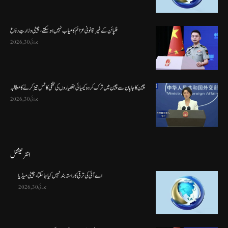
فلپائن کے غیر قانونی عزائم کامیاب نہیں ہو سکتے ، چینی وزارتِ دفاع
جولائی 30, 2026
چین کا جاپان سے چین میں ترک کردہ کیمیائی ہتھیاروں کی تلفی کا عمل تیز کرنے کا مطالبہ
جولائی 30, 2026
انٹرنیشنل
اے آئی کی ترقی کا راستہ بند نہیں کیا جا سکتا، چینی میڈیا
جولائی 30, 2026