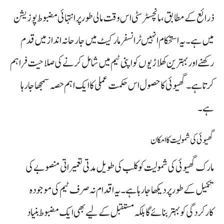
ذرائع کے مطابق، مانچسٹر سٹی اس وقت مالی طور پر انتہائی مضبوط پوزیشن
میں ہے۔ یہ استحکام انہیں ٹرانسفر مارکیٹ میں جارحانہ انداز میں قدم
رکھنے اور بہترین کھلاڑیوں کو اپنی ٹیم میں شامل کرنے کی صلاحیت فراہم
کرتا ہے۔ گھیوئی کا حصول اس حکمت عملی کا ایک اہم حصہ سمجھا جا رہا
ہے۔
گھیوئی کی شمولیت کا امکان
مارک گھیوئی کی شمولیت کو کلب کی طویل مدتی تعمیراتی منصوبے کی
تکمیل کے طور پر دیکھا جا رہا ہے۔ یہ اقدام نہ صرف ٹیم کی موجودہ
کارکردگی کو بہتر بنائے گا بلکہ مستقبل کے لیے بھی ایک مضبوط بنیاد