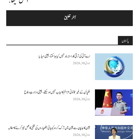
أعلق فيها.
پاکستان
اے آئی کی ترقی کا راستہ بند نہیں کیا جا سکتا، چینی میڈیا
جولائی 30, 2026
فلپائن کے غیر قانونی عزائم کامیاب نہیں ہو سکتے ، چینی وزارتِ دفاع
جولائی 30, 2026
چین کا جاپان سے چین میں ترک کردہ کیمیائی ہتھیاروں کی تلفی کا عمل تیز کرنے کا مطالبہ
جولائی 30, 2026