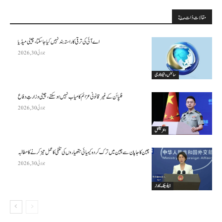
مقالات ذات صلة
اے آئی کی ترقی کا راستہ بند نہیں کیا جا سکتا، چینی میڈیا
جولائی 30, 2026
سائنس وٹیکنالوجی
فلپائن کے غیر قانونی عزائم کامیاب نہیں ہو سکتے ، چینی وزارتِ دفاع
جولائی 30, 2026
انٹرنیشنل
چین کا جاپان سے چین میں ترک کردہ کیمیائی ہتھیاروں کی تلفی کا عمل تیز کرنے کا مطالبہ
جولائی 30, 2026
ڈپلومیٹک کارنر