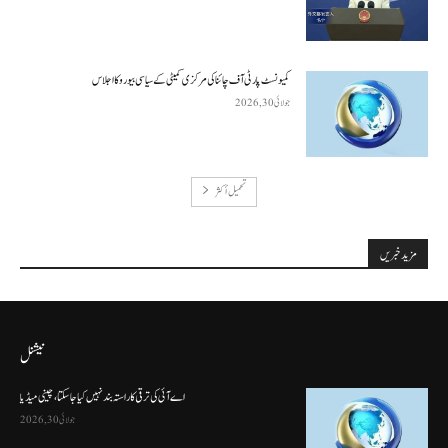
کمیونسٹ پارٹی آف چائنا کی مرکزی کمیٹی کے سیاسی بیورو کا اجلاس
جولائی 30, 2026
تحميل أكثر
مزید خبریں
نیشنل
اے آئی کی ترقی کا راستہ بند نہیں کیا جا سکتا، چینی میڈیا
جولائی 30, 2026