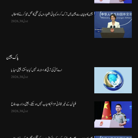
چین کا جاپان سے چین میں ترک کردہ کیمیائی ہتھیاروں کی تلفی کا عمل تیز کرنے کا مطالبہ
جولائی 30, 2026
پاک چین
اے آئی کی ترقی کا راستہ بند نہیں کیا جا سکتا، چینی میڈیا
جولائی 30, 2026
فلپائن کے غیر قانونی عزائم کامیاب نہیں ہو سکتے ، چینی وزارتِ دفاع
جولائی 30, 2026