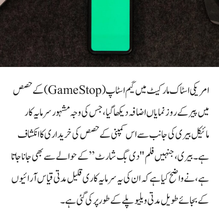
امریکی اسٹاک مارکیٹ میں گیم اسٹاپ (GameStop) کے حصص
میں پیر کے روز نمایاں اضافہ دیکھا گیا، جس کی وجہ مشہور سرمایہ کار
مائیکل بیری کی جانب سے اس کمپنی کے حصص کی خریداری کا انکشاف
ہے۔ بیری، جنہیں فلم "دی بگ شارٹ” کے حوالے سے بھی جانا جاتا
ہے، نے واضح کیا ہے کہ ان کی یہ سرمایہ کاری قلیل مدتی قیاس آرائیوں
کے بجائے طویل مدتی ویلیو پلے کے طور پر کی گئی ہے۔