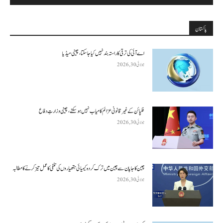
پاکستان
اے آئی کی ترقی کا راستہ بند نہیں کیا جا سکتا، چینی میڈیا
جولائی 30, 2026
فلپائن کے غیر قانونی عزائم کامیاب نہیں ہو سکتے ، چینی وزارتِ دفاع
جولائی 30, 2026
چین کا جاپان سے چین میں ترک کردہ کیمیائی ہتھیاروں کی تلفی کا عمل تیز کرنے کا مطالبہ
جولائی 30, 2026