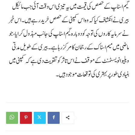
گیم اسٹاپ کے حصص کی قیمت میں یہ تیزی اس وقت آئی جب مائیکل
بیری نے انکشاف کیا کہ وہ اس کمپنی کے حصص خرید رہے ہیں۔ اس خبر
نے سرمایہ کاروں کی توجہ کو دوبارہ گیم اسٹاپ کی جانب مبذول کرایا، جو
ماضی میں میم اسٹاک کے رجحان کا مرکز رہا ہے۔ بیری کے طویل مدتی
ویلیو انویسٹمنٹ کے موقف نے اس تاثر کو تقویت دی ہے کہ کمپنی میں
بنیادی طور پر بہتری کی توقعات موجود ہیں۔