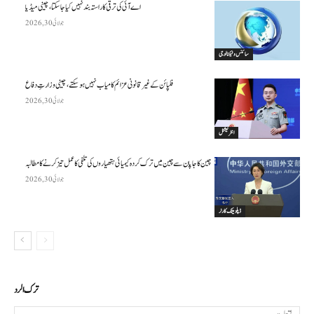
اے آئی کی ترقی کا راستہ بند نہیں کیا جا سکتا، چینی میڈیا
جولائی 30, 2026
سائنس وٹیکنالوجی
فلپائن کے غیر قانونی عزائم کامیاب نہیں ہو سکتے ، چینی وزارتِ دفاع
جولائی 30, 2026
انٹرنیشنل
چین کا جاپان سے چین میں ترک کردہ کیمیائی ہتھیاروں کی تلفی کا عمل تیز کرنے کا مطالبہ
جولائی 30, 2026
ڈپلومیٹک کارنر
ترك الرد