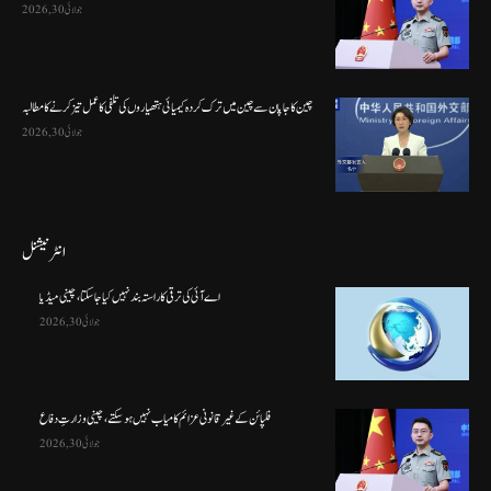
جولائی 30, 2026
چین کا جاپان سے چین میں ترک کردہ کیمیائی ہتھیاروں کی تلفی کا عمل تیز کرنے کا مطالبہ
جولائی 30, 2026
انٹرنیشنل
اے آئی کی ترقی کا راستہ بند نہیں کیا جا سکتا، چینی میڈیا
جولائی 30, 2026
فلپائن کے غیر قانونی عزائم کامیاب نہیں ہو سکتے ، چینی وزارتِ دفاع
جولائی 30, 2026