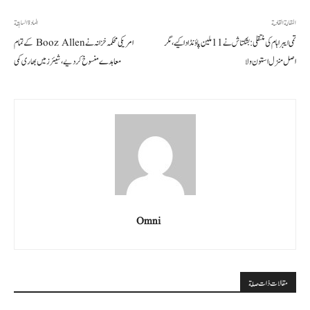
المقالة القادمة
المادة السابقة
تمی ایبراہام کی منتقلی: بشکتاش نے 11 ملین پاؤنڈ ادا کیے، مگر
امریکی محکمہ خزانہ نے Booz Allen کے تمام
اصل منزل استون ولا
معاہدے منسوخ کر دیے، شیئرز میں بھاری کمی
Omni
مقالات ذات صلة