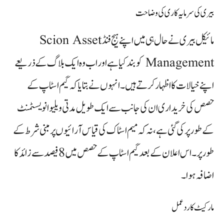
بیری کی سرمایہ کاری کی وضاحت
مائیکل بیری نے حال ہی میں اپنے ہیج فنڈ Scion Asset
Management کو بند کیا ہے اور اب وہ ایک بلاگ کے ذریعے
اپنے خیالات کا اظہار کرتے ہیں۔ انہوں نے بتایا کہ گیم اسٹاپ کے
حصص کی خریداری ان کی جانب سے ایک طویل مدتی ویلیو انویسٹمنٹ
کے طور پر کی گئی ہے، نہ کہ میم اسٹاک کی قیاس آرائیوں پر مبنی شرط کے
طور پر۔ اس اعلان کے بعد گیم اسٹاپ کے حصص میں 8 فیصد سے زائد کا
اضافہ ہوا۔
مارکیٹ کا ردعمل