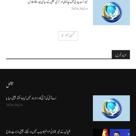
کمیونسٹ پارٹی آف چائنا کی مرکزی کمیٹی کے سیاسی بیورو کا اجلاس
جولائی 30, 2026
تحميل أكثر
مزید خبریں
نیشنل
اے آئی کی ترقی کا راستہ بند نہیں کیا جا سکتا، چینی میڈیا
جولائی 30, 2026
فلپائن کے غیر قانونی عزائم کامیاب نہیں ہو سکتے ، چینی وزارتِ دفاع