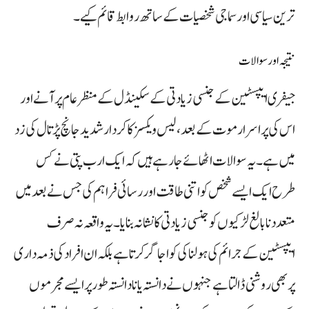
ترین سیاسی اور سماجی شخصیات کے ساتھ روابط قائم کیے۔
نتیجہ اور سوالات
جیفری ایپسٹین کے جنسی زیادتی کے سکینڈل کے منظر عام پر آنے اور
اس کی پراسرار موت کے بعد، لیس ویکسز کا کردار شدید جانچ پڑتال کی زد
میں ہے۔ یہ سوالات اٹھائے جا رہے ہیں کہ ایک ارب پتی نے کس
طرح ایک ایسے شخص کو اتنی طاقت اور رسائی فراہم کی جس نے بعد میں
متعدد نابالغ لڑکیوں کو جنسی زیادتی کا نشانہ بنایا۔ یہ واقعہ نہ صرف
ایپسٹین کے جرائم کی ہولناکی کو اجاگر کرتا ہے بلکہ ان افراد کی ذمہ داری
پر بھی روشنی ڈالتا ہے جنہوں نے دانستہ یا نادانستہ طور پر ایسے مجرموں