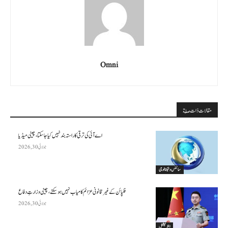
Omni
مقالات ذات صلة
اے آئی کی ترقی کا راستہ بند نہیں کیا جا سکتا، چینی میڈیا
جولائی 30, 2026
سائنس وٹیکنالوجی
فلپائن کے غیر قانونی عزائم کامیاب نہیں ہو سکتے ، چینی وزارتِ دفاع
جولائی 30, 2026
انٹرنیشنل