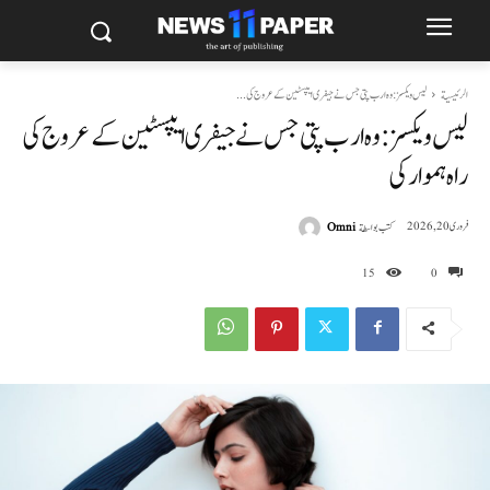
الرئيسية
لیس ویکسز: وہ ارب پتی جس نے جیفری ایپسٹین کے عروج کی...
لیس ویکسز: وہ ارب پتی جس نے جیفری ایپسٹین کے عروج کی
راہ ہموار کی
كتب بواسطة
Omni
فروری 20, 2026
15
0