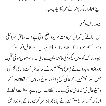
اپنے شکاروں کو پھنسانے میں کامیاب رہا۔
ایہود باراک کا تعلق
اس معاملے کی گہرائی اس وقت مزید واضح ہوتی ہے جب سابق اسرائیلی
وزیراعظم ایہود باراک کا نام سامنے آتا ہے۔ یہ بات قابل ذکر ہے کہ
ایہود باراک کو لیس ویکسز کی فاؤنڈیشن سے مالی امداد موصول ہوئی تھی۔
بعد ازاں، باراک نے جیفری ایپسٹین کے ساتھ شراکت داری بھی کی،
جس سے ایپسٹین کے عالمی سطح پر اثر و رسوخ اور اس کے تعلقات کے
وسیع جال کی نشاندہی ہوتی ہے۔ یہ تعلقات اس بات پر سوالات اٹھاتے
ہیں کہ کس طرح ایپسٹین نے اپنی مجرمانہ سرگرمیوں کے باوجود اعلیٰ