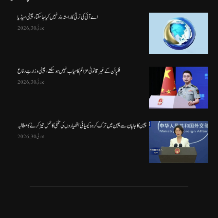
اے آئی کی ترقی کا راستہ بند نہیں کیا جا سکتا، چینی میڈیا
جولائی 30, 2026
فلپائن کے غیر قانونی عزائم کامیاب نہیں ہو سکتے ، چینی وزارتِ دفاع
جولائی 30, 2026
چین کا جاپان سے چین میں ترک کردہ کیمیائی ہتھیاروں کی تلفی کا عمل تیز کرنے کا مطالبہ
جولائی 30, 2026