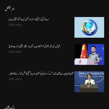
انٹرنیشنل
اے آئی کی ترقی کا راستہ بند نہیں کیا جا سکتا، چینی میڈیا
جولائی 30, 2026
فلپائن کے غیر قانونی عزائم کامیاب نہیں ہو سکتے ، چینی وزارتِ دفاع
جولائی 30, 2026
چین کا جاپان سے چین میں ترک کردہ کیمیائی ہتھیاروں کی تلفی کا عمل تیز کرنے کا مطالبہ
جولائی 30, 2026
پاک چین