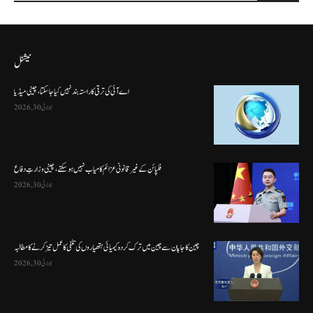
نیشنل
اے آئی کی ترقی کا راستہ بند نہیں کیا جا سکتا، چینی میڈیا
جولائی 30, 2026
فلپائن کے غیر قانونی عزائم کامیاب نہیں ہو سکتے ، چینی وزارتِ دفاع
جولائی 30, 2026
چین کا جاپان سے چین میں ترک کردہ کیمیائی ہتھیاروں کی تلفی کا عمل تیز کرنے کا مطالبہ
جولائی 30, 2026