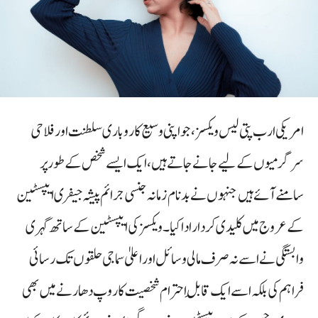
امریکی ارب پتی لیس ویکسز، جو اپنی وسیع کاروباری سلطنت اور فلاحی
سرگرمیوں کے لیے جانے جاتے ہیں، ایک ایسے شخص کے طور پر
سامنے آئے ہیں جنہوں نے بدنام زمانہ جنسی جرائم پیشہ جیفری ایپسٹین
کے عروج میں کلیدی کردار ادا کیا۔ ویکسز کی ایپسٹین کے ساتھ گہری
وابستگی نے اسے نہ صرف مالی وسائل اور اعلیٰ سماجی حلقوں تک رسائی
فراہم کی بلکہ اسے ایک قابلِ احترام شخصیت کا روپ دھارنے میں بھی