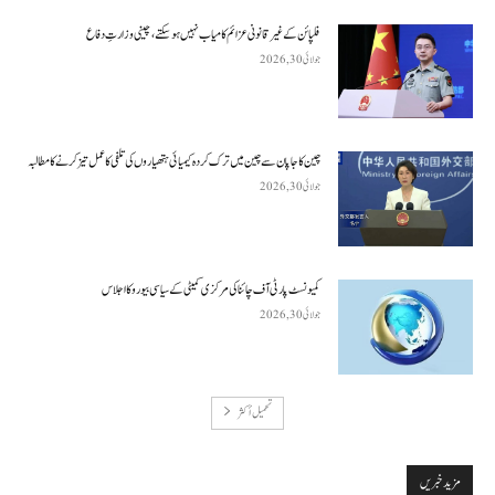
فلپائن کے غیر قانونی عزائم کامیاب نہیں ہو سکتے ، چینی وزارتِ دفاع
جولائی 30, 2026
چین کا جاپان سے چین میں ترک کردہ کیمیائی ہتھیاروں کی تلفی کا عمل تیز کرنے کا مطالبہ
جولائی 30, 2026
کمیونسٹ پارٹی آف چائنا کی مرکزی کمیٹی کے سیاسی بیورو کا اجلاس
جولائی 30, 2026
تحميل أكثر
مزید خبریں