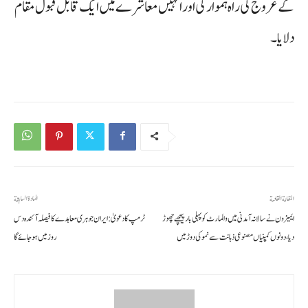
کے عروج کی راہ ہموار کی اور انہیں معاشرے میں ایک قابل قبول مقام
دلایا۔
المقالة القادمة
المادة السابقة
ایمیزون نے سالانہ آمدنی میں والمارٹ کو پہلی بار پیچھے چھوڑ
ٹرمپ کا دعویٰ: ایران جوہری معاہدے کا فیصلہ آئندہ دس
دیا، دونوں کمپنیاں مصنوعی ذہانت سے نمو کی دوڑ میں
روز میں ہو جائے گا