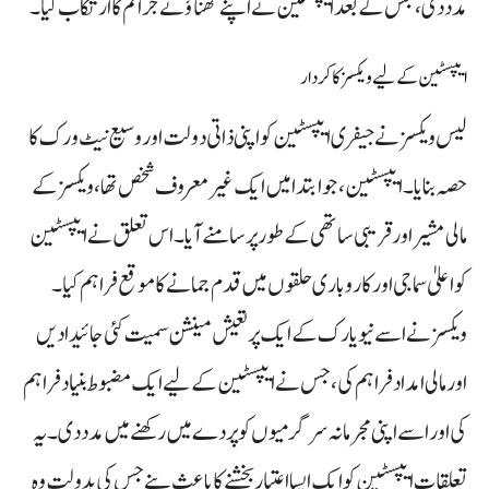
مدد دی، جس کے بعد ایپسٹین نے اپنے گھناؤنے جرائم کا ارتکاب کیا۔
ایپسٹین کے لیے ویکسز کا کردار
لیس ویکسز نے جیفری ایپسٹین کو اپنی ذاتی دولت اور وسیع نیٹ ورک کا
حصہ بنایا۔ ایپسٹین، جو ابتدا میں ایک غیر معروف شخص تھا، ویکسز کے
مالی مشیر اور قریبی ساتھی کے طور پر سامنے آیا۔ اس تعلق نے ایپسٹین
کو اعلیٰ سماجی اور کاروباری حلقوں میں قدم جمانے کا موقع فراہم کیا۔
ویکسز نے اسے نیویارک کے ایک پرتعیش مینشن سمیت کئی جائیدادیں
اور مالی امداد فراہم کی، جس نے ایپسٹین کے لیے ایک مضبوط بنیاد فراہم
کی اور اسے اپنی مجرمانہ سرگرمیوں کو پردے میں رکھنے میں مدد دی۔ یہ
تعلقات ایپسٹین کو ایک ایسا اعتبار بخشنے کا باعث بنے جس کی بدولت وہ