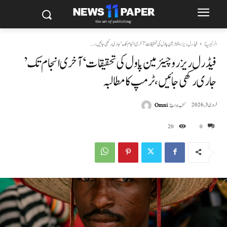
الرئيسية
فیڈرل ریزرو چیئرمین پاول کی تحقیقات 'آخری انجام تک' جاری رکھی جائیں،...
فیڈرل ریزرو چیئرمین پاول کی تحقیقات ‘آخری انجام تک’
جاری رکھی جائیں، ٹرمپ کا مطالبہ
كتب بواسطة
Omni
فروری 3, 2026
20
0