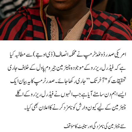
امریکی صدر ڈونلڈ ٹرمپ نے محکمہ انصاف (ڈی او جے) سے مطالبہ کیا
ہے کہ فیڈرل ریزرو کے موجودہ چیئرمین جیروم پاول کے خلاف جاری
تحقیقات کو "آخر تک” جاری رکھا جائے۔ صدر ٹرمپ کا یہ بیان ایک
ایسے اہم دن سامنے آیا ہے جب انہوں نے فیڈرل ریزرو کے اگلے
چیئرمین کے لیے کیون وارش کو نامزد کرنے کا اعلان بھی کیا۔
نئے چیئرمین کی نامزدگی اور سینیٹ کا مؤقف