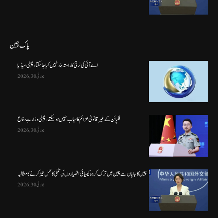
پاک چین
اے آئی کی ترقی کا راستہ بند نہیں کیا جا سکتا، چینی میڈیا
جولائی 30, 2026
فلپائن کے غیر قانونی عزائم کامیاب نہیں ہو سکتے ، چینی وزارتِ دفاع
جولائی 30, 2026
چین کا جاپان سے چین میں ترک کردہ کیمیائی ہتھیاروں کی تلفی کا عمل تیز کرنے کا مطالبہ
جولائی 30, 2026