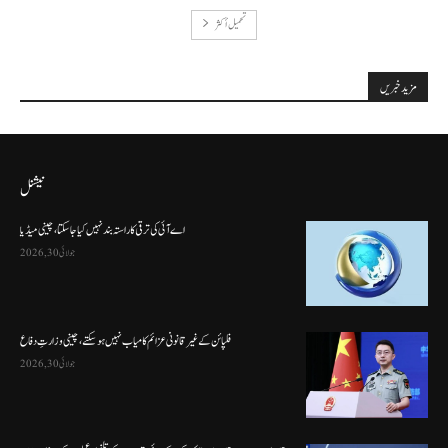
تحميل أكثر
مزید خبریں
نیشنل
اے آئی کی ترقی کا راستہ بند نہیں کیا جا سکتا، چینی میڈیا
جولائی 30, 2026
فلپائن کے غیر قانونی عزائم کامیاب نہیں ہو سکتے ، چینی وزارتِ دفاع
جولائی 30, 2026