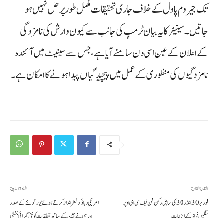
تک جیروم پاول کے خلاف جاری تحقیقات مکمل طور پر حل نہیں ہو
جاتیں۔ سینیٹر کا یہ بیان ٹرمپ کی جانب سے کیون وارش کی نامزدگی
کے اعلان کے عین اسی دن سامنے آیا ہے، جس سے سینیٹ میں آئندہ
نامزدگیوں کی منظوری کے عمل میں پیچیدگیاں پیدا ہونے کا امکان ہے۔
المقالة القادمة
المادة السابقة
فوربز 30 انڈر 30 کی سابق رکن فن ٹیک سی ای او پر
امریکی دباؤ کو نظرانداز کرتے ہوئے یوراگوئے کے صدر
سنگین فراڈ کے الزامات
اورسی نے چین کے ساتھ تعلقات کو نئی گہرائی بخشی