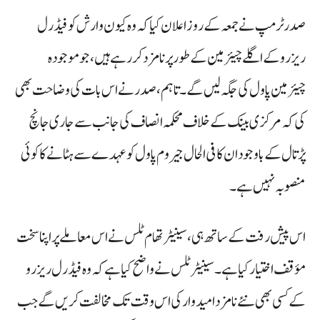
صدر ٹرمپ نے جمعہ کے روز اعلان کیا کہ وہ کیون وارش کو فیڈرل
ریزرو کے اگلے چیئرمین کے طور پر نامزد کر رہے ہیں، جو موجودہ
چیئرمین پاول کی جگہ لیں گے۔ تاہم، صدر نے اس بات کی وضاحت بھی
کی کہ مرکزی بینک کے خلاف محکمہ انصاف کی جانب سے جاری جانچ
پڑتال کے باوجود ان کا فی الحال جیروم پاول کو عہدے سے ہٹانے کا کوئی
منصوبہ نہیں ہے۔
اس پیش رفت کے ساتھ ہی، سینیٹر تھام ٹلس نے اس معاملے پر اپنا سخت
مؤقف اختیار کیا ہے۔ سینیٹر ٹلس نے واضح کیا ہے کہ وہ فیڈرل ریزرو
کے کسی بھی نئے نامزد امیدوار کی اس وقت تک مخالفت کریں گے جب