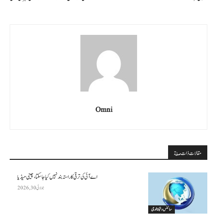
Omni
مقالات ذات صلة
اے آئی کی ترقی کا راستہ بند نہیں کیا جا سکتا، چینی میڈیا
جولائی 30, 2026
سائنس وٹیکنالوجی