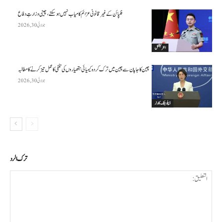
فلپائن کے غیر قانونی عزائم کامیاب نہیں ہو سکتے ، چینی وزارتِ دفاع
جولائی 30, 2026
انٹرنیشنل
چین کا جاپان سے چین میں ترک کردہ کیمیائی ہتھیاروں کی تلفی کا عمل تیز کرنے کا مطالبہ
جولائی 30, 2026
ڈپلومیٹک کارنر
ترك الرد