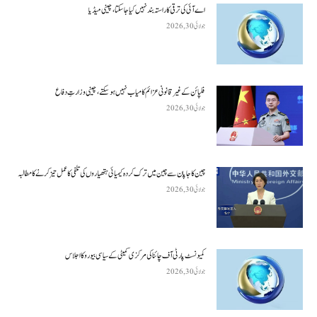
اے آئی کی ترقی کا راستہ بند نہیں کیا جا سکتا، چینی میڈیا
جولائی 30, 2026
فلپائن کے غیر قانونی عزائم کامیاب نہیں ہو سکتے ، چینی وزارتِ دفاع
جولائی 30, 2026
چین کا جاپان سے چین میں ترک کردہ کیمیائی ہتھیاروں کی تلفی کا عمل تیز کرنے کا مطالبہ
جولائی 30, 2026
کمیونسٹ پارٹی آف چائنا کی مرکزی کمیٹی کے سیاسی بیورو کا اجلاس
جولائی 30, 2026