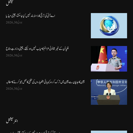
نیشنل
اے آئی کی ترقی کا راستہ بند نہیں کیا جا سکتا، چینی میڈیا
جولائی 30, 2026
فلپائن کے غیر قانونی عزائم کامیاب نہیں ہو سکتے ، چینی وزارتِ دفاع
جولائی 30, 2026
چین کا جاپان سے چین میں ترک کردہ کیمیائی ہتھیاروں کی تلفی کا عمل تیز کرنے کا مطالبہ
جولائی 30, 2026
انٹرنیشنل