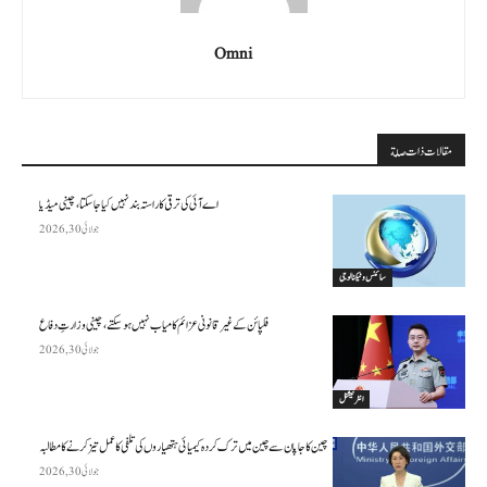
Omni
مقالات ذات صلة
اے آئی کی ترقی کا راستہ بند نہیں کیا جا سکتا، چینی میڈیا
جولائی 30, 2026
سائنس وٹیکنالوجی
فلپائن کے غیر قانونی عزائم کامیاب نہیں ہو سکتے ، چینی وزارتِ دفاع
جولائی 30, 2026
انٹرنیشنل
چین کا جاپان سے چین میں ترک کردہ کیمیائی ہتھیاروں کی تلفی کا عمل تیز کرنے کا مطالبہ
جولائی 30, 2026