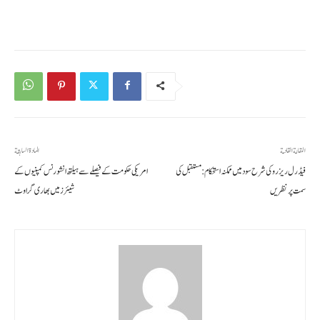
المقالة القادمة
المادة السابقة
فیڈرل ریزرو کی شرح سود میں ممکنہ استحکام: مستقبل کی
امریکی حکومت کے فیصلے سے ہیلتھ انشورنس کمپنیوں کے
سمت پر نظریں
شیئرز میں بھاری گراوٹ