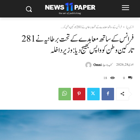
الرئيسية
فرانس کے ساتھ معاہدے کے تحت برطانیہ نے 281 تارکین وطن کو...
فرانس کے ساتھ معاہدے کے تحت برطانیہ نے 281
تارکین وطن کو واپس بھیج دیا: وزیر داخلہ
كتب بواسطة
Omni
جنوری 28, 2026
18
0