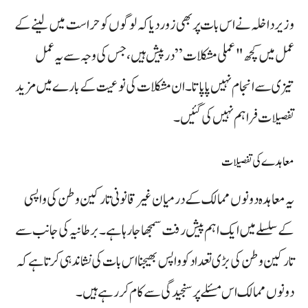
وزیر داخلہ نے اس بات پر بھی زور دیا کہ لوگوں کو حراست میں لینے کے
عمل میں کچھ "عملی مشکلات” درپیش ہیں، جس کی وجہ سے یہ عمل
تیزی سے انجام نہیں پا پاتا۔ ان مشکلات کی نوعیت کے بارے میں مزید
تفصیلات فراہم نہیں کی گئیں۔
معاہدے کی تفصیلات
یہ معاہدہ دونوں ممالک کے درمیان غیر قانونی تارکین وطن کی واپسی
کے سلسلے میں ایک اہم پیش رفت سمجھا جا رہا ہے۔ برطانیہ کی جانب سے
تارکین وطن کی بڑی تعداد کو واپس بھیجنا اس بات کی نشاندہی کرتا ہے کہ
دونوں ممالک اس مسئلے پر سنجیدگی سے کام کر رہے ہیں۔