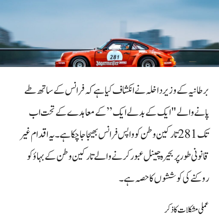
برطانیہ کے وزیر داخلہ نے انکشاف کیا ہے کہ فرانس کے ساتھ طے
پانے والے "ایک کے بدلے ایک” کے معاہدے کے تحت اب
تک 281 تارکین وطن کو واپس فرانس بھیجا جا چکا ہے۔ یہ اقدام غیر
قانونی طور پر بحیرہ چینل عبور کرنے والے تارکین وطن کے بہاؤ کو
روکنے کی کوششوں کا حصہ ہے۔
عملی مشکلات کا ذکر