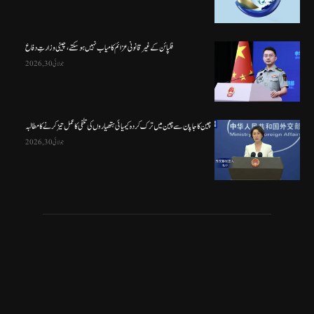
فلپائن کے غیر قانونی عزائم کامیاب نہیں ہو سکتے ، چینی وزارتِ دفاع
جولائی 30, 2026
چین کا جاپان سے چین میں ترک کردہ کیمیائی ہتھیاروں کی تلفی کا عمل تیز کرنے کا مطالبہ
جولائی 30, 2026