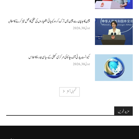
چین کا جاپان سے چین میں ترک کردہ کیمیائی ہتھیاروں کی تلفی کا عمل تیز کرنے کا مطالبہ
جولائی 30, 2026
کمیونسٹ پارٹی آف چائنا کی مرکزی کمیٹی کے سیاسی بیورو کا اجلاس
جولائی 30, 2026
تحميل أكثر
مزید خبریں