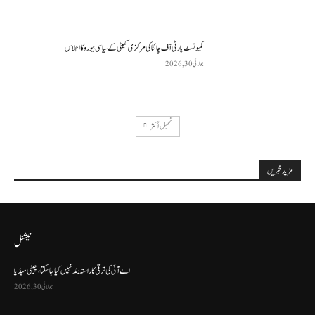
کمیونسٹ پارٹی آف چائنا کی مرکزی کمیٹی کے سیاسی بیورو کا اجلاس
جولائی 30, 2026
تحميل أكثر
مزید خبریں
نیشنل
اے آئی کی ترقی کا راستہ بند نہیں کیا جا سکتا، چینی میڈیا
جولائی 30, 2026