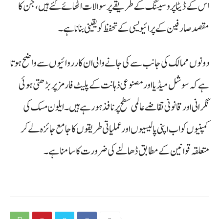
اس کے ڈیٹا پروسیسنگ کے طریقے پر سوالات اٹھائے گئے ہیں، جن کا
مقصد صارفین کے پرائیویسی کے تحفظ کو یقینی بنانا ہے۔
دونوں ممالک کی جانب سے کی جانے والی ان کارروائیوں سے واضح ہوتا
ہے کہ سوشل میڈیا اور مصنوعی ذہانت کے پلیٹ فارمز پر بڑھتی ہوئی
نگرانی اور قانونی تقاضے عالمی سطح پر نافذ ہو رہے ہیں۔ ایلون مسک کی
کمپنیوں کو اب اپنی پالیسیوں اور عملیاتی طریقوں کا جامع جائزہ لے کر
متعلقہ قوانین کے مطابق ڈھالنے کی ضرورت کا سامنا ہے۔