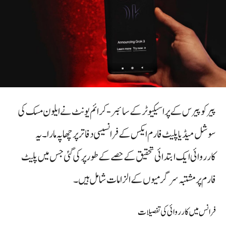
پیر کو پیرس کے پراسیکیوٹر کے سائبر‑کرائم یونٹ نے ایلون مسک کی
سوشل میڈیا پلیٹ فارم ایکس کے فرانسیسی دفاتر پر چھاپہ مارا۔ یہ
کارروائی ایک ابتدائی تحقیق کے حصے کے طور پر کی گئی جس میں پلیٹ
فارم پر مشتبہ سرگرمیوں کے الزامات شامل ہیں۔
فرانس میں کارروائی کی تفصیلات