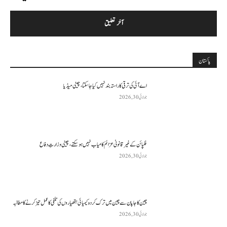
پاکستان
اے آئی کی ترقی کا راستہ بند نہیں کیا جا سکتا، چینی میڈیا
جولائی 30, 2026
فلپائن کے غیر قانونی عزائم کامیاب نہیں ہو سکتے ، چینی وزارتِ دفاع
جولائی 30, 2026
چین کا جاپان سے چین میں ترک کردہ کیمیائی ہتھیاروں کی تلفی کا عمل تیز کرنے کا مطالبہ
جولائی 30, 2026