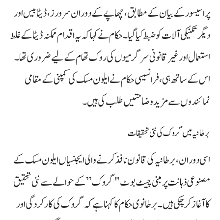
پراسیسور کے بیان کے مطابق، چھاپے کے دوران سرورز، ڈیٹا بیس اور
دیگر تکنیکی آلات کو ضبط کیا گیا۔ حکام نے کہا کہ یہ اقدام ممکنہ ڈیٹا کے غلط
استعمال اور غیر قانونی سرگرمیوں کی روک تھام کے لیے ضروری تھا۔
اس کے ساتھ ہی، فرانسیسی حکام نے ایلون مسک کی کمپنی کے مقامی
نمائندوں سے مزید وضاحتیں طلب کی ہیں۔
برطانیہ میں گروک کی نئی تحقیقات
اسی دوران، برطانیہ کی قانون نافذ کرنے والی ایجنسیاں ایلون مسک کے
مصنوعی ذہانت پر مبنی چیٹ بوٹ "گروک” کے حوالے سے نئی تحقیق
کا آغاز کر چکی ہیں۔ برطانوی حکام کا کہنا ہے کہ گروک کی کارکردگی اور