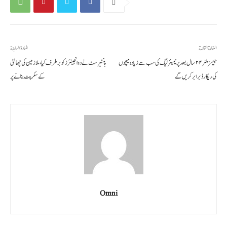
المقالة القادمة
المادة السابقة
جیمز ملنر ۲۴ سال بعد پریمیئر لیگ کی سب سے زیادہ میچوں
پِنٹیرسٹ نے دو انجینئرز کو برطرف کیا، ملازمین کی چھانٹی
کی ریکارڈ برابر کریں گے
کے سکرپٹ بنانے پر
Omni