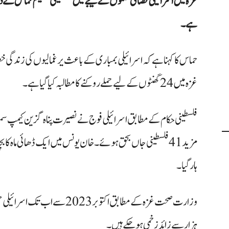
غزہ میں اسرائیلی فضائی حملوں کے نتیجے میں فلسطینی تنظیم حماس نے دع
ہے۔
حماس کا کہنا ہے کہ اسرائیلی بمباری کے باعث یرغمالیوں کی زندگی 
غزہ میں 24 گھنٹوں کے لیے حملے روکنے کا مطالبہ کیا گیا ہے۔
فلسطینی حکام کے مطابق اسرائیلی فوج نے نصیرت پناہ گزین کیمپ سمیت ک
مزید 41 فلسطینی جاں بحق ہوئے۔ خان یونس میں ایک ڈھائی ماہ ک
ہار گیا۔
ہزار سے زائد زخمی ہوچکے ہیں۔