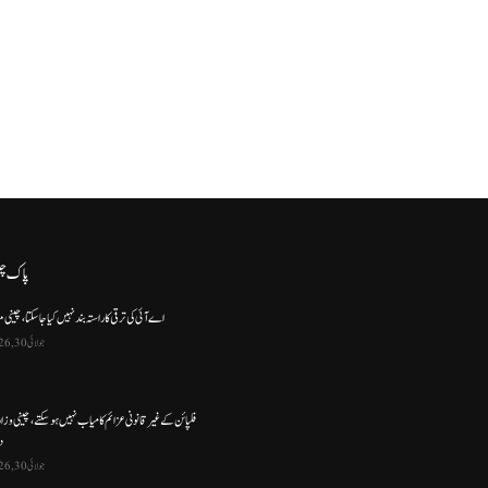
پاک چ
اے آئی کی ترقی کا راستہ بند نہیں کیا جا سکتا، چینی م
جولائی 30, 2026
فلپائن کے غیر قانونی عزائم کامیاب نہیں ہو سکتے ، چینی وز
د
جولائی 30, 2026