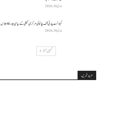
جولائی 30, 2026
کمیونسٹ پارٹی آف چائنا کی مرکزی کمیٹی کے سیاسی بیورو کا اجلاس
جولائی 30, 2026
تحميل أكثر
مزید خبریں