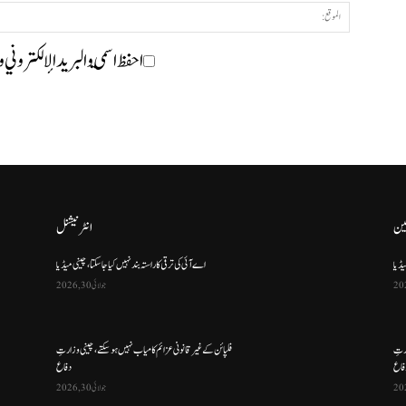
احفظ اسمي والبريد الإلكتروني 
ین
انٹرنیشنل
یڈیا
اے آئی کی ترقی کا راستہ بند نہیں کیا جا سکتا، چینی میڈیا
جولائی 30, 2026
ارتِ
فلپائن کے غیر قانونی عزائم کامیاب نہیں ہو سکتے ، چینی وزارتِ
فاع
دفاع
جولائی 30, 2026