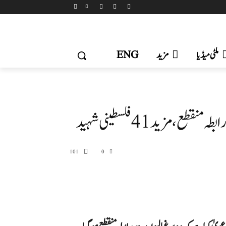
ملٹی میڈیا
مزید
ENG
 مزید 41 فلسطینی شہید
101
0