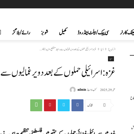
یٹک کارنر
سی پیک /بیلٹ اینڈ روڈ
کھیل
شوبز
رائے/بلاگز
الرئيسية
دُنیا
غزہ: اسرائیلی حملوں کے بعد دو یرغمالیوں سے رابطہ منقطع، مزید 41...
دُنیا
غزہ: اسرائیلی حملوں کے بعد دو یرغمالیوں سے رابطہ منقطع،
كتب بواسطة
admin
ستمبر 29, 2025
فاع
شارك
عمل