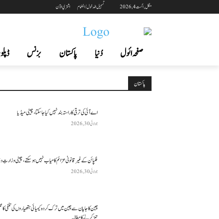
منگل, اگست 4, 2026
تسجيل الدخول / انضمام
اشتري الآن
صفحہ ائول
دُنیا
پاکستان
بزنس
ڈپلوم
پاکستان
اے آئی کی ترقی کا راستہ بند نہیں کیا جا سکتا، چینی میڈیا
جولائی 30, 2026
فلپائن کے غیر قانونی عزائم کامیاب نہیں ہو سکتے ، چینی وزارتِ د
جولائی 30, 2026
چین کا جاپان سے چین میں ترک کردہ کیمیائی ہتھیاروں کی تلفی کا 
تیز کرنے کا مطالبہ