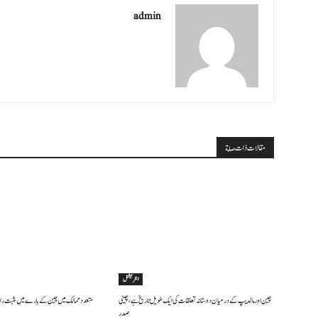
admin
مقالات ذات صلة
انٹرنیشنل
چین اور مالدیپ کے درمیان دوستانہ تعلقات کی ایک طویل تاریخ ہے، چینی
متعدد ممالک میں چین کے بارے میں مثبت رائے
صدر