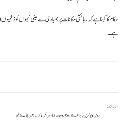
حکام کا کہنا ہے کہ رہائشی مکانات پر بمباری سے طبی ٹیموں کو زخمیوں ا
ہے۔
المقالة القادمة
روس کا یوکرین پر بڑا حملہ، 568 ڈرون اور 43 میزائل فائر، درجنوں ہلاک و زخمی