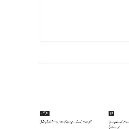
دُنیا
انٹرنیشنل
 امریکہ سے زیادہ، پیو
چین اور امریکہ کے درمیان فوجی رابطوں کو مؤثر بنانے پر اتفاق
سروے نتائج