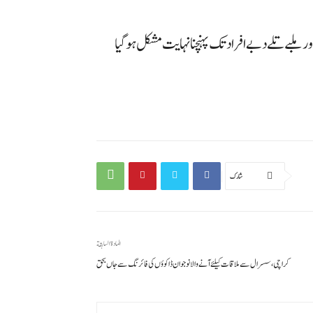
ور ملبے تلے دبے افراد تک پہنچنا نہایت مشکل ہوگیا
شارك
المادة السابقة
کراچی، سسرال سے ملاقات کیلئے آنے والا نوجوان ڈاکوؤں کی فائرنگ سے جاں بحق