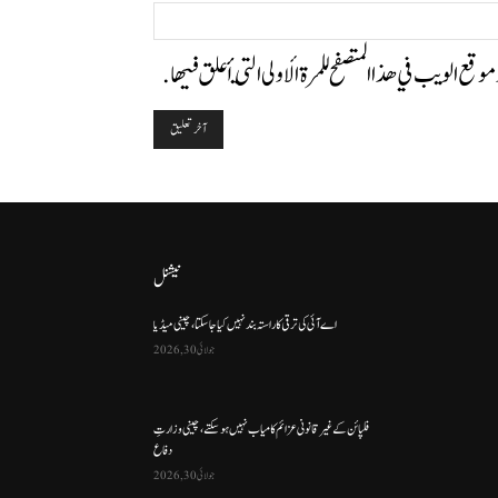
الموقع:
وموقع الويب في هذا المتصفح للمرة الأولى التي أعلق فيها.
نیشنل
اے آئی کی ترقی کا راستہ بند نہیں کیا جا سکتا، چینی میڈیا
جولائی 30, 2026
فلپائن کے غیر قانونی عزائم کامیاب نہیں ہو سکتے ، چینی وزارتِ
دفاع
جولائی 30, 2026