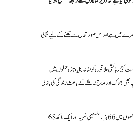
ویٰ کیا ہے کہ دو یرغمالیوں سے رابطہ منقطع ہوگیا
خطرے میں ہے اور اس صورتحال سے نکلنے کے لیے شمالی
ئی رہائشی علاقوں کو نشانہ بنایا، تازہ حملوں میں
ا بچہ بھی بھوک اور علاج نہ ملنے کے باعث زندگی کی بازی
وزارت صحت غزہ کے مطابق اکتوبر 2023 سے اب تک اسرائیلی حملوں میں 66 ہزار فلسطینی شہید اور ایک لاکھ 68