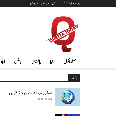
ہفتہ, اگست 8, 2026
تسجيل الدخول / انضمام
اشتري الآن
صفحہ ائول
دُنیا
پاکستان
بزنس
ڈپلوم
پاکستان
اے آئی کی ترقی کا راستہ بند نہیں کیا جا سکتا، چینی میڈیا
جولائی 30, 2026