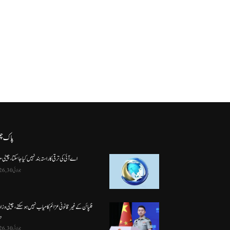
پاک چ
اے آئی کی ترقی کا راستہ بند نہیں کیا جا سکتا، چینی م
جولائی 30, 2026
فلپائن کے غیر قانونی عزائم کامیاب نہیں ہو سکتے ، چینی وز
د
جولائی 30, 2026