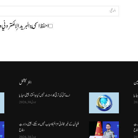
احفظ اسمي والبريد الإلكتروني 
ین
انٹرنیشنل
یڈیا
اے آئی کی ترقی کا راستہ بند نہیں کیا جا سکتا، چینی میڈیا
جولائی 30, 2026
ارتِ
فلپائن کے غیر قانونی عزائم کامیاب نہیں ہو سکتے ، چینی وزارتِ
فاع
دفاع
جولائی 30, 2026