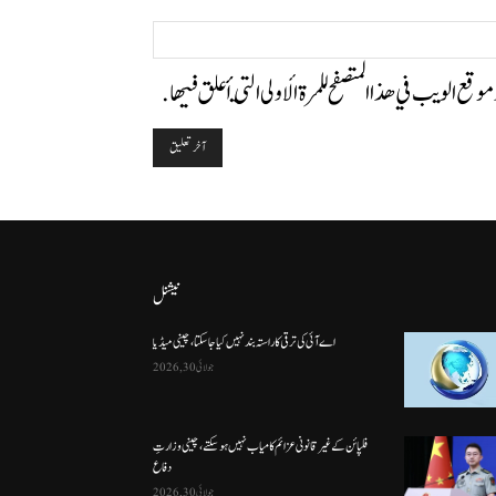
الموقع:
وموقع الويب في هذا المتصفح للمرة الأولى التي أعلق فيها.
نیشنل
اے آئی کی ترقی کا راستہ بند نہیں کیا جا سکتا، چینی میڈیا
جولائی 30, 2026
فلپائن کے غیر قانونی عزائم کامیاب نہیں ہو سکتے ، چینی وزارتِ
دفاع
جولائی 30, 2026