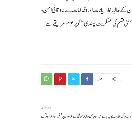
پان کے حالیہ غلط بیانات اور اقدامات سے علاقائی امن و
ئے ”نئی قسم کی عسکریت پسندی“ کو پرعزم طریقے سے
شارك
المادة السابقة
جب لوگ پیٹرول پمپ پر بے بس ہو جائیں، دنیا خاموشی سے نئی پٹڑی پر منتقل ہو رہی ہوتی ہے