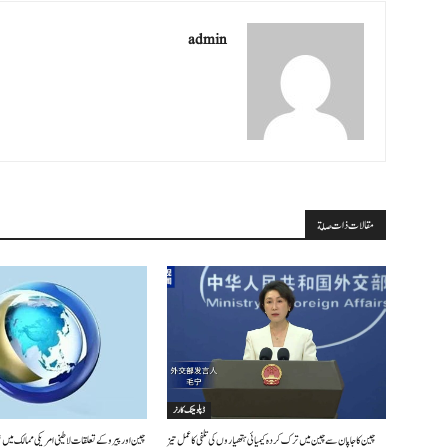
admin
مقالات ذات صلة
ڈپلومیٹک کارنر
چین کا جاپان سے چین میں ترک کردہ کیمیائی ہتھیاروں کی تلفی کا عمل تیز
چین اور پیرو کے تعلقات لاطینی امریکی ممالک میں 