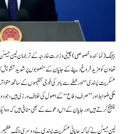
بیجنگ (نمائندہ خصوصی)چینی وزارت خارجہ کے ترجمان لین جیئن نے
تعاون کو مزید فروغ دینے کے جاپان کے منصوبوں پر شدید تشویش کا اظہا
عسکریت پسندی“ اور خطے سے باہر کی فوجی تنظیموں کے ساتھ متواتر ت
ملکی ضوابط اور ”صرف دفاع“ کے اصول کی خلاف ورزی ہیں، جو دوسر
چیلنج کرتے ہیں اور جاپان کے اس دعوے کے بھی منافی ہیں کہ وہ 
لین جیئن نے کہا کہ جاپانی عسکریت پسندی نے دوسری جنگ عظیم ک