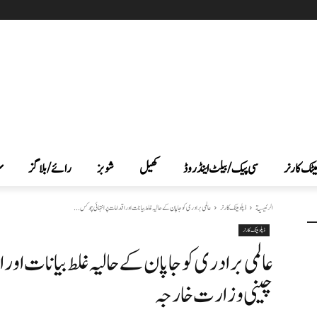
یٹک کارنر
سی پیک /بیلٹ اینڈ روڈ
کھیل
شوبز
رائے/بلاگز
الرئيسية
ڈپلومیٹک کارنر
عالمی برادری کو جاپان کے حالیہ غلط بیانات اور اقدامات پرانتہائی چوکس...
ڈپلومیٹک کارنر
عالمی برادری کو جاپان کے حالیہ غلط بیانات اور 
چینی وزارت خارجہ