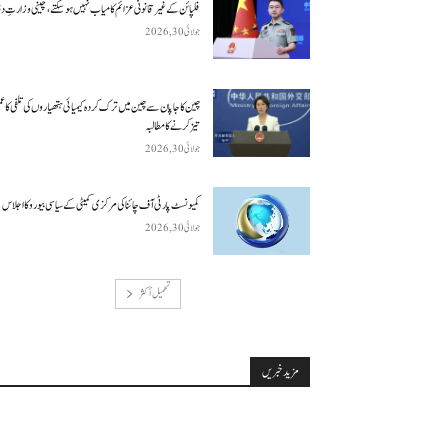
فلپائن کے غیر قانونی عزائم کامیاب نہیں ہو سکتے ، چینی وزارتِ د
جولائی 30, 2026
چین کا جاپان سے چین میں ترک کردہ کیمیائی ہتھیاروں کی تلفی کا 
تیز کرنے کا مطالبہ
جولائی 30, 2026
کمیونسٹ پارٹی آف چائنا کی مرکزی کمیٹی کے سیاسی بیورو کا اجلاس
جولائی 30, 2026
تحميل أكثر
مزید خبریں