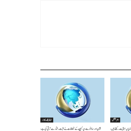
انٹرنیشنل
ڈپلومیٹک کارنر
نمایاں حیثیت رکھتے ہیں،
چین اور ساؤ ٹومے و پرنسیپے کے تعلقات نے مثبت رفتار سے ترقی کی ہے،