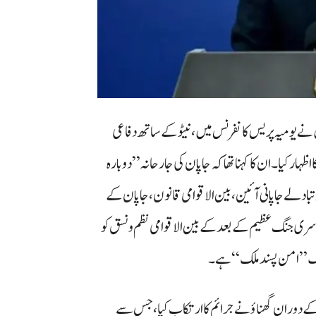
 یومیہ پریس کانفرنس میں، نیٹو کے ساتھ دفاعی
ر کیا۔ ان کا کہنا تھا کہ جاپان کی جارحانہ ”دوبارہ
بادلے جاپانی آئین، بین الاقوامی قانون، جاپان کے
ی جنگ عظیم کے بعد کے بین الاقوامی نظم و نسق کو
ایک ”امن پسند ملک“ ہے۔
ے دوران گھناؤنے جرائم کا ارتکاب کیا، جس سے