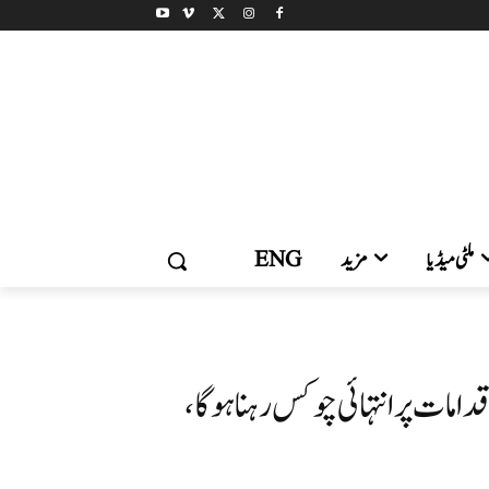
ملٹی میڈیا
مزید
ENG
اقدامات پرانتہائی چوکس رہنا ہوگا،