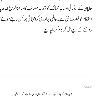
جاپان کے ایشیائی ہمسایہ ممالک کو شدید مصائب کا سامنا کرنا پڑا۔ جا
استحکام کو خطرہ لاحق ہے۔ عالمی برادری کو انتہائی چوکس رہتے ہو
روکنے کے لیے مل کر کام کرنا چاہیے۔
المقالة القادمة
چین کا ڈیموکریٹک ریپبلک آف کانگو کو ہنگامی انسانی امداد فراہم کرنے کا فیصلہ