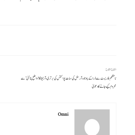
المقالة القادمة
ناٹنگھم فاریسٹ سے ڈرا کے باوجود آرسنل کی سات پوائنٹس کی برتری، آرٹیٹا کا ‘واضح پنالٹی’ سے
محروم کیے جانے کا دعویٰ
Omni