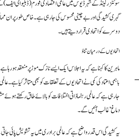
سوئٹزرلینڈ کے شہر ڈیوس میں عالمی اقتصادی فورم (ڈبلیو ای ایف) کے
گہری کشیدگی اور بے چینی محسوس کی جا رہی ہے۔ خاص طور پر ان مما
دوسرے کو اتحادی قرار دیتے ہیں۔
اتحادیوں کے درمیان تناؤ
ماہرین کا کہنا ہے کہ یہ اجلاس ایک ایسے نازک موڑ پر منعقد ہو رہا ہے 
باہمی اعتماد کی کمی نے اتحادیوں کے تعلقات کو بھی متاثر کیا ہے۔ عال
جا رہی ہے کہ عالمی رہنما ذاتی اختلافات کو بالائے طاق رکھتے ہوئے م
دماغ’ غالب آئیں گے۔
یہ کشیدگی اس قدر واضح ہے کہ عالمی برادری میں یہ تشویش پائی جات