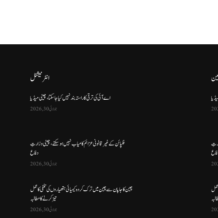
ین
انٹرنیشنل
یڈیا
اے آئی کی ترقی کا راستہ بند نہیں کیا جا سکتا، چینی میڈیا
جولائی 30, 2026
ارتِ
فلپائن کے غیر قانونی عزائم کامیاب نہیں ہو سکتے ، چینی وزارتِ
فاع
دفاع
جولائی 30, 2026
 عمل
چین کا جاپان سے چین میں ترک کردہ کیمیائی ہتھیاروں کی تلفی کا عمل
البہ
تیز کرنے کا مطالبہ
جولائی 30, 2026