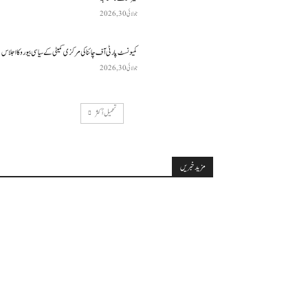
جولائی 30, 2026
کمیونسٹ پارٹی آف چائنا کی مرکزی کمیٹی کے سیاسی بیورو کا اجلاس
جولائی 30, 2026
تحميل أكثر
مزید خبریں