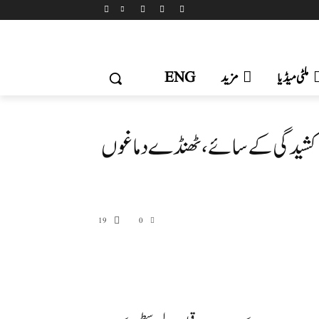
ملٹی میڈیا
مزید
ENG
ں کشیدگی کے سائے، ٹھنڈے دماغوں
19
0