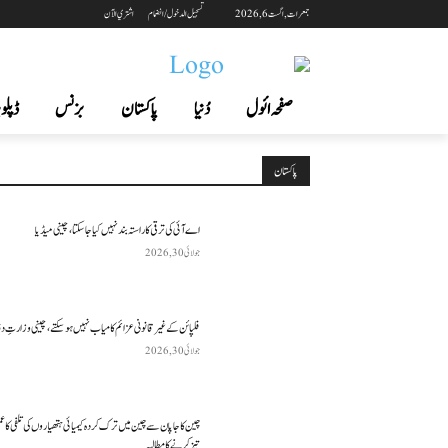
جمعرات, اگست 6, 2026
تسجيل الدخول / انضمام
اشتري الآن
صفحہ ائول
دُنیا
پاکستان
بزنس
ڈپلوم
پاکستان
اے آئی کی ترقی کا راستہ بند نہیں کیا جا سکتا، چینی میڈیا
جولائی 30, 2026
فلپائن کے غیر قانونی عزائم کامیاب نہیں ہو سکتے ، چینی وزارتِ د
جولائی 30, 2026
چین کا جاپان سے چین میں ترک کردہ کیمیائی ہتھیاروں کی تلفی کا 
تیز کرنے کا مطالبہ