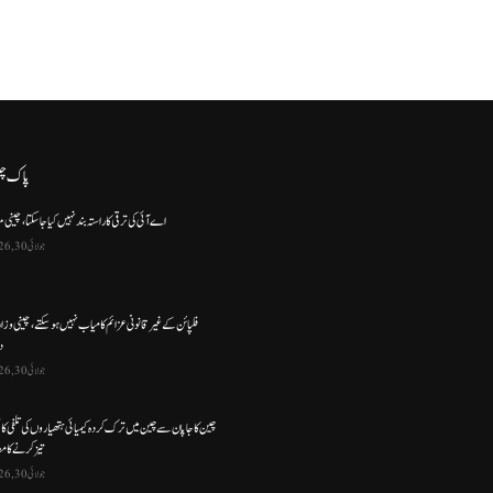
پاک چ
اے آئی کی ترقی کا راستہ بند نہیں کیا جا سکتا، چینی م
جولائی 30, 2026
فلپائن کے غیر قانونی عزائم کامیاب نہیں ہو سکتے ، چینی وز
د
جولائی 30, 2026
چین کا جاپان سے چین میں ترک کردہ کیمیائی ہتھیاروں کی تلفی کا
تیز کرنے کا مط
جولائی 30, 2026