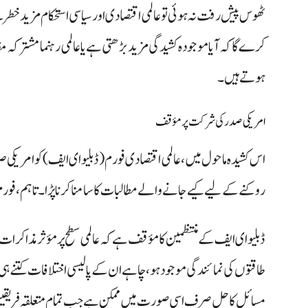
ٹھوس پیش رفت نہ ہوئی تو عالمی اقتصادی اور سیاسی استحکام مزید خطرے
کرے گا کہ آیا موجودہ کشیدگی مزید بڑھتی ہے یا عالمی رہنما مشترکہ 
ہوتے ہیں۔
امریکی صدر کی شرکت پر مؤقف
اس کشیدہ ماحول میں، عالمی اقتصادی فورم (ڈبلیو ای ایف) کو امریک
روکنے کے لیے کیے جانے والے مطالبات کا سامنا کرنا پڑا۔ تاہم، فور
ڈبلیو ای ایف کے منتظمین کا مؤقف ہے کہ عالمی سطح پر مؤثر مذاکرا
طاقتوں کی نمائندگی موجود ہو، چاہے ان کے پالیسی اختلافات کتنے ہی
مسائل کا حل صرف اسی صورت میں ممکن ہے جب تمام متعلقہ فریقین 