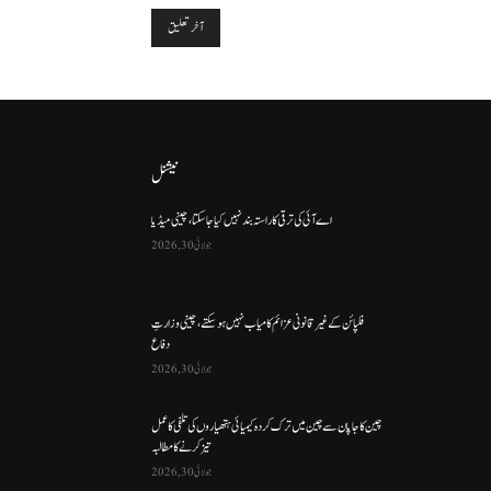
نیشنل
اے آئی کی ترقی کا راستہ بند نہیں کیا جا سکتا، چینی میڈیا
جولائی 30, 2026
فلپائن کے غیر قانونی عزائم کامیاب نہیں ہو سکتے ، چینی وزارتِ
دفاع
جولائی 30, 2026
چین کا جاپان سے چین میں ترک کردہ کیمیائی ہتھیاروں کی تلفی کا عمل
تیز کرنے کا مطالبہ
جولائی 30, 2026