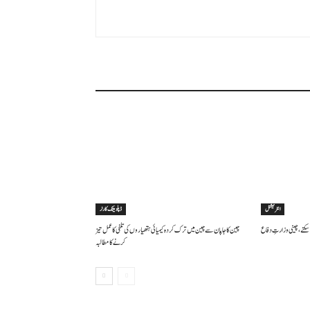
انٹرنیشنل
ڈپلومیٹک کارنر
سکتے ، چینی وزارتِ دفاع
چین کا جاپان سے چین میں ترک کردہ کیمیائی ہتھیاروں کی تلفی کا عمل تیز
کرنے کا مطالبہ