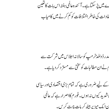
 میں پڑ سکتا ہے۔ آئندہ عالمی ہفتہ اس بات کا تعین
مفادات کی خاطر اختلافات کو کم کرنے میں کامیاب
ی صدر ڈونلڈ ٹرمپ کو سالانہ اجلاس میں شرکت سے
م نے ان مطالبات کو سختی سے مسترد کر دیا ہے۔
ت کے لیے ضروری ہے کہ تمام بڑی اقتصادی اور سیاسی
 شدید کیوں نہ ہوں۔ فورم کا اصرار ہے کہ عالمی
ایک میز پر بیٹھ کر بات چیت کریں۔