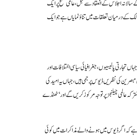
 سالانہ اجلاس کے انعقاد سے قبل، عالمی سطح پر ایک
لک کے درمیان تعلقات میں تناؤ نمایاں ہے جو ایک
جہاں تجارتی پالیسیوں، جغرافیائی سیاسی اختلافات اور
می مبصرین کی نظریں ڈیوس پر جمی ہیں، جہاں یہ امید کی
شترکہ عالمی چیلنجز پر توجہ مرکوز کریں گے اور ‘ٹھنڈے
ی ہے کہ اگر ڈیوس میں ہونے والے مذاکرات میں کوئی