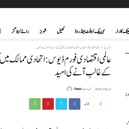
یٹک کارنر
سی پیک /بیلٹ اینڈ روڈ
کھیل
شوبز
رائے/بلاگز
الرئيسية
عالمی اقتصادی فورم ڈیوس: اتحادی ممالک میں کشیدگی کے سائے، ٹھنڈے دماغوں...
عالمی اقتصادی فورم ڈیوس: اتحادی ممالک می
کے غالب آنے کی امید
كتب بواسطة
Omni
جنوری 18, 2026
فاع
شارك
عمل