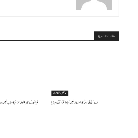
مقالات ذات صلة
سائنس وٹیکنالوجی
اے آئی کی ترقی کا راستہ بند نہیں کیا جا سکتا، چینی میڈیا
فلپائن کے غیر قانونی عزائم کامیاب نہیں ہو 