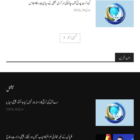
کمیونسٹ پارٹی آف چائنا کی مرکزی کمیٹی کے سیاسی بیورو کا اجلاس
جولائی 30, 2026
تحميل أكثر
مزید خبریں
نیشنل
اے آئی کی ترقی کا راستہ بند نہیں کیا جا سکتا، چینی میڈیا
جولائی 30, 2026
فلپائن کے غیر قانونی عزائم کامیاب نہیں ہو سکتے ، چینی وزارتِ دفاع