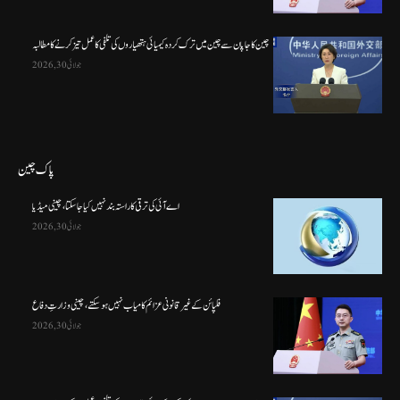
چین کا جاپان سے چین میں ترک کردہ کیمیائی ہتھیاروں کی تلفی کا عمل تیز کرنے کا مطالبہ
جولائی 30, 2026
پاک چین
اے آئی کی ترقی کا راستہ بند نہیں کیا جا سکتا، چینی میڈیا
جولائی 30, 2026
فلپائن کے غیر قانونی عزائم کامیاب نہیں ہو سکتے ، چینی وزارتِ دفاع
جولائی 30, 2026