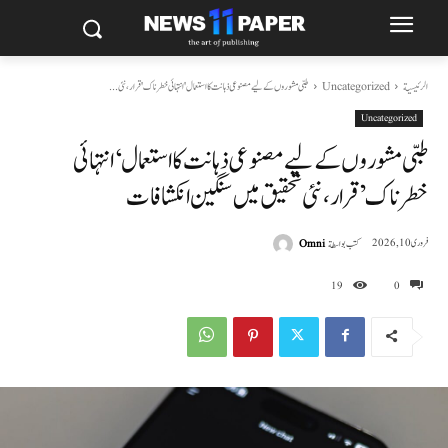
الرئيسية
Uncategorized
طبی مشوروں کے لیے مصنوعی ذہانت کا استعمال 'انتہائی خطرناک' قرار، نئی...
Uncategorized
طبی مشوروں کے لیے مصنوعی ذہانت کا استعمال ‘انتہائی
خطرناک’ قرار، نئی تحقیق میں سنگین انکشافات
كتب بواسطة
Omni
فروری 10, 2026
19
0