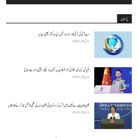
پاکستان
اے آئی کی ترقی کا راستہ بند نہیں کیا جا سکتا، چینی میڈیا
جولائی 30, 2026
فلپائن کے غیر قانونی عزائم کامیاب نہیں ہو سکتے ، چینی وزارتِ دفاع
جولائی 30, 2026
چین کا جاپان سے چین میں ترک کردہ کیمیائی ہتھیاروں کی تلفی کا عمل تیز کرنے کا مطالبہ
جولائی 30, 2026