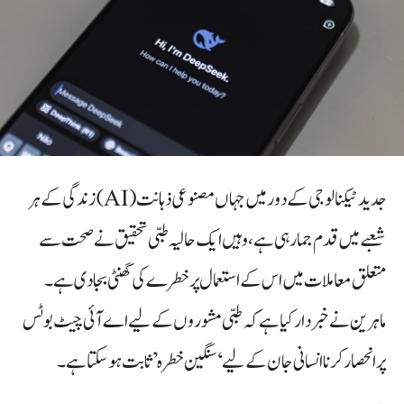
جدید ٹیکنالوجی کے دور میں جہاں مصنوعی ذہانت (AI) زندگی کے ہر
شعبے میں قدم جما رہی ہے، وہیں ایک حالیہ طبی تحقیق نے صحت سے
متعلق معاملات میں اس کے استعمال پر خطرے کی گھنٹی بجا دی ہے۔
ماہرین نے خبردار کیا ہے کہ طبی مشوروں کے لیے اے آئی چیٹ بوٹس
پر انحصار کرنا انسانی جان کے لیے ‘سنگین خطرہ’ ثابت ہو سکتا ہے۔