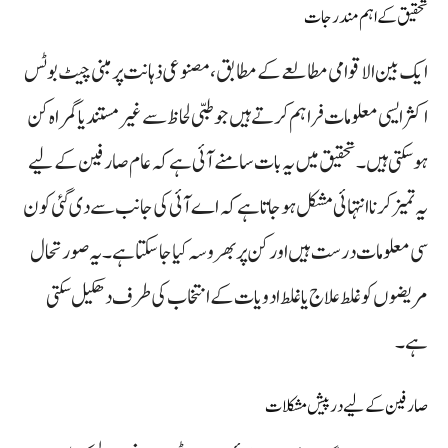
تحقیق کے اہم مندرجات
ایک بین الاقوامی مطالعے کے مطابق، مصنوعی ذہانت پر مبنی چیٹ بوٹس
اکثر ایسی معلومات فراہم کرتے ہیں جو طبی لحاظ سے غیر مستند یا گمراہ کن
ہو سکتی ہیں۔ تحقیق میں یہ بات سامنے آئی ہے کہ عام صارفین کے لیے
یہ تمیز کرنا انتہائی مشکل ہو جاتا ہے کہ اے آئی کی جانب سے دی گئی کون
سی معلومات درست ہیں اور کن پر بھروسہ کیا جا سکتا ہے۔ یہ صورتحال
مریضوں کو غلط علاج یا غلط ادویات کے انتخاب کی طرف دھکیل سکتی
ہے۔
صارفین کے لیے درپیش مشکلات