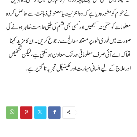
نے عوام کو مشورہ دیا ہے کہ وہ انٹرنیٹ یا مصنوعی ذہانت سے حاصل کردہ
معلومات کو حتمی نہ سمجھیں اور کسی بھی قسم کی طبی علامت ظاہر ہونے کی
صورت میں فوری طور پر مستند معالج سے رجوع کریں۔ ان کا مزید کہنا
تھا کہ اے آئی صرف معلوماتی حد تک معاون ہو سکتی ہے، لیکن تشخیص
اور علاج کے لیے انسانی مہارت اور کلینیکل تجربہ ناگزیر ہے۔