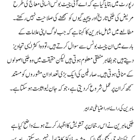
رپورٹ میں بتایا گیا ہے کہ اے آئی چیٹ بوٹس انسانی معالج کی طرح
مریض کی طبی تاریخ اور پیچیدگیوں کو سمجھنے کی صلاحیت نہیں رکھتے۔
مطالعے میں شامل ماہرین کا کہنا ہے کہ جب لوگ اپنی علامات کے
بارے میں ان چیٹ بوٹس سے سوال کرتے ہیں، تو وہ اکثر ایسی تجاویز
دیتے ہیں جو بظاہر منطقی معلوم ہوتی ہیں لیکن حقیقت میں وہ طبی اصولوں
کے منافی ہوتی ہیں۔ صارفین کی ایک بڑی تعداد ان مشوروں کو مستند
سمجھ کر ان پر عمل شروع کر دیتی ہے، جو کہ جان لیوا ثابت ہو سکتا ہے۔
ماہرین کی رائے اور احتیاطی تدابیر
طبی ماہرین نے اس رجحان پر تشویش کا اظہار کرتے ہوئے واضح کیا ہے
کہ ٹیکنالوجی کبھی بھی ایک پیشہ ور ڈاکٹر کا متبادل نہیں ہو سکتی۔ ماہرین