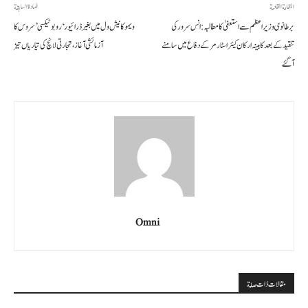
المقالة القادمة
المادة السابقة
برطانوی وزیراعظم سے استعفیٰ کا مطالبہ: انس سرور کی
ویمو کا نیش ول میں بغیر ڈرائیور ‘روبوٹیکسی’ سروس کا
تنقید کے بعد کابینہ ارکان کیئر اسٹارمر کے دفاع میں سامنے
آزمائشی آغاز، تجارتی لانچ کی تیاریاں تیز
آگئے
Omni
مقالات ذات صلة