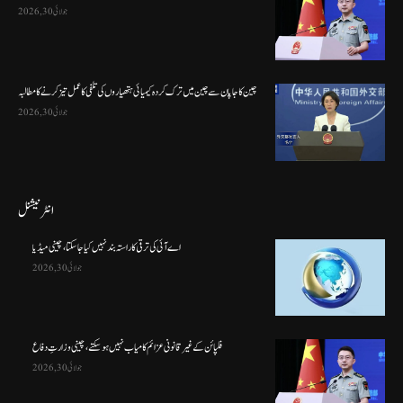
جولائی 30, 2026
چین کا جاپان سے چین میں ترک کردہ کیمیائی ہتھیاروں کی تلفی کا عمل تیز کرنے کا مطالبہ
جولائی 30, 2026
انٹرنیشنل
اے آئی کی ترقی کا راستہ بند نہیں کیا جا سکتا، چینی میڈیا
جولائی 30, 2026
فلپائن کے غیر قانونی عزائم کامیاب نہیں ہو سکتے ، چینی وزارتِ دفاع
جولائی 30, 2026