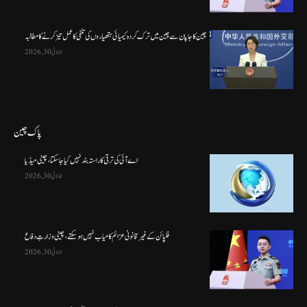
چین کا جاپان سے چین میں ترک کردہ کیمیائی ہتھیاروں کی تلفی کا عمل تیز کرنے کا مطالبہ
جولائی 30, 2026
پاک چین
اے آئی کی ترقی کا راستہ بند نہیں کیا جا سکتا، چینی میڈیا
جولائی 30, 2026
فلپائن کے غیر قانونی عزائم کامیاب نہیں ہو سکتے ، چینی وزارتِ دفاع
جولائی 30, 2026