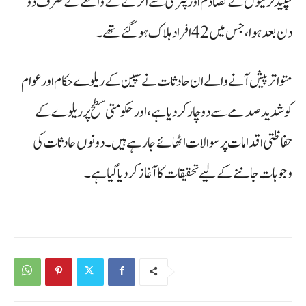
سپیڈ ٹرینوں کے تصادم اور پٹری سے اترنے کے واقعے کے صرف دو
دن بعد ہوا، جس میں 42 افراد ہلاک ہو گئے تھے۔
متواتر پیش آنے والے ان حادثات نے سپین کے ریلوے حکام اور عوام
کو شدید صدمے سے دوچار کر دیا ہے، اور حکومتی سطح پر ریلوے کے
حفاظتی اقدامات پر سوالات اٹھائے جا رہے ہیں۔ دونوں حادثات کی
وجوہات جاننے کے لیے تحقیقات کا آغاز کر دیا گیا ہے۔