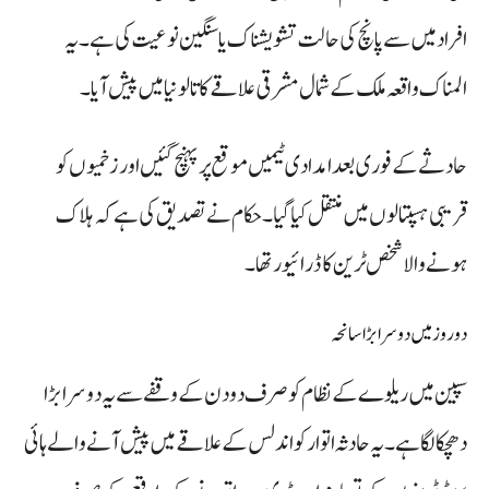
افراد میں سے پانچ کی حالت تشویشناک یا سنگین نوعیت کی ہے۔ یہ
المناک واقعہ ملک کے شمال مشرقی علاقے کاتالونیا میں پیش آیا۔
حادثے کے فوری بعد امدادی ٹیمیں موقع پر پہنچ گئیں اور زخمیوں کو
قریبی ہسپتالوں میں منتقل کیا گیا۔ حکام نے تصدیق کی ہے کہ ہلاک
ہونے والا شخص ٹرین کا ڈرائیور تھا۔
دو روز میں دوسرا بڑا سانحہ
سپین میں ریلوے کے نظام کو صرف دو دن کے وقفے سے یہ دوسرا بڑا
دھچکا لگا ہے۔ یہ حادثہ اتوار کو اندلس کے علاقے میں پیش آنے والے ہائی