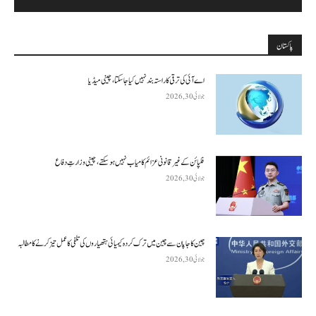
پاکستان
اے آئی کی ترقی کا راستہ بند نہیں کیا جا سکتا، چینی میڈیا
جولائی 30, 2026
فلپائن کے غیر قانونی عزائم کامیاب نہیں ہو سکتے ، چینی وزارتِ دفاع
جولائی 30, 2026
چین کا جاپان سے چین میں ترک کردہ کیمیائی ہتھیاروں کی تلفی کا عمل تیز کرنے کا مطالبہ
جولائی 30, 2026