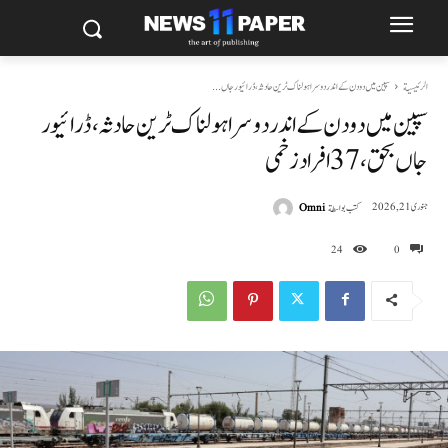
الرئيسية
سپین میں دو دن کے اندر دوسرا ہولناک ٹرین حادثہ، ڈرائیور جاں...
سپین میں دو دن کے اندر دوسرا ہولناک ٹرین حادثہ، ڈرائیور
جاں بحق، 37 افراد زخمی
كتب بواسطة
Omni
جنوری 21, 2026
24
0