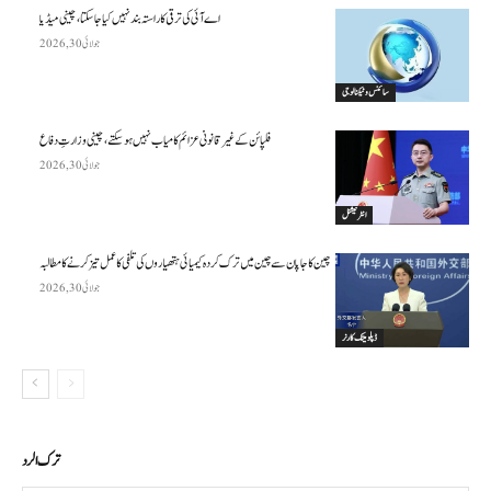
اے آئی کی ترقی کا راستہ بند نہیں کیا جا سکتا، چینی میڈیا
جولائی 30, 2026
سائنس وٹیکنالوجی
فلپائن کے غیر قانونی عزائم کامیاب نہیں ہو سکتے ، چینی وزارتِ دفاع
جولائی 30, 2026
انٹرنیشنل
چین کا جاپان سے چین میں ترک کردہ کیمیائی ہتھیاروں کی تلفی کا عمل تیز کرنے کا مطالبہ
جولائی 30, 2026
ڈپلومیٹک کارنر
ترك الرد