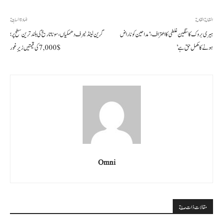
المقالة القادمة
المادة السابقة
ہیری بروک کا سنگین غلطی کا اعتراف، ‘مداحین کو ناراض
گرین لینڈ ٹیرف دھمکیاں، سونا تاریخ کی بلند ترین سطح پر؛
ہونے کا مکمل حق ہے’
$7,000 کی قیمتیں زیرِ غور
Omni
مقالات ذات صلة