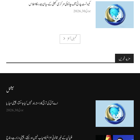
کمیونسٹ پارٹی آف چائنا کی مرکزی کمیٹی کے سیاسی بیورو کا اجلاس
جولائی 30, 2026
تحميل أكثر
مزید خبریں
نیشنل
اے آئی کی ترقی کا راستہ بند نہیں کیا جا سکتا، چینی میڈیا
جولائی 30, 2026
فلپائن کے غیر قانونی عزائم کامیاب نہیں ہو سکتے ، چینی وزارتِ دفاع