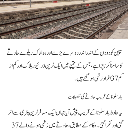
سپین کو دو دن کے اندر اندر دوسرے بڑے اور ہولناک ریلوے حادثے
کا سامنا کرنا پڑا ہے، جس کے نتیجے میں ایک ٹرین ڈرائیور ہلاک اور کم از
کم 37 افراد زخمی ہو گئے ہیں۔
بارسلونا کے قریب حادثے کی تفصیلات
یہ حادثہ بارسلونا کے قریب پیش آیا جہاں ایک مسافر ٹرین پٹری سے اتر
گئی اور ٹکرا گئی۔ حکام کے مطابق، حادثے میں زخمی ہونے والے 37