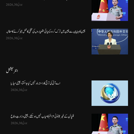
جولائی 30, 2026
چین کا جاپان سے چین میں ترک کردہ کیمیائی ہتھیاروں کی تلفی کا عمل تیز کرنے کا مطالبہ
جولائی 30, 2026
انٹرنیشنل
اے آئی کی ترقی کا راستہ بند نہیں کیا جا سکتا، چینی میڈیا
جولائی 30, 2026
فلپائن کے غیر قانونی عزائم کامیاب نہیں ہو سکتے ، چینی وزارتِ دفاع
جولائی 30, 2026