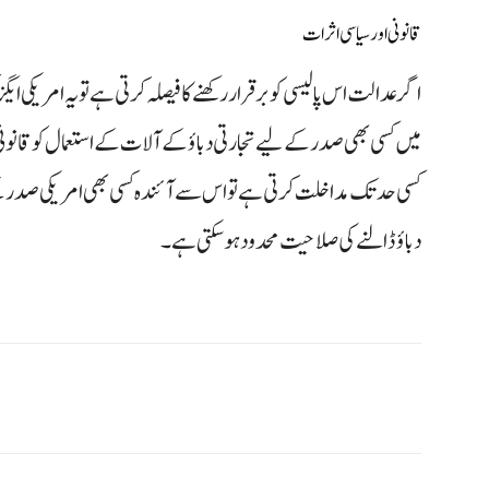
قانونی اور سیاسی اثرات
اگر عدالت اس پالیسی کو برقرار رکھنے کا فیصلہ کرتی ہے تو یہ امریکی ا
میں کسی بھی صدر کے لیے تجارتی دباؤ کے آلات کے استعمال کو قا
کسی حد تک مداخلت کرتی ہے تو اس سے آئندہ کسی بھی امریکی صدر 
دباؤ ڈالنے کی صلاحیت محدود ہو سکتی ہے۔