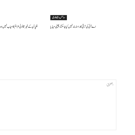
سائنس وٹیکنالوجی
اے آئی کی ترقی کا راستہ بند نہیں کیا جا سکتا، چینی میڈیا
فلپائن کے غیر قانونی عزائم کامیاب نہیں ہو 