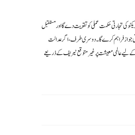
یگزیکٹو کی تجارتی حکمت عملی کو تقویت دے گا اور مستقبل
نونی جواز فراہم کرے گا۔ دوسری طرف، اگر عدالت
کے لیے عالمی معیشت پر غیر متوقع ٹیریف کے ذریعے
شارك