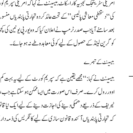
امریکی سٹریٹجک تجزیہ کار اسکاٹ بیسینٹ نے کہا کہ امریکی سپریم 
کی “دستخطی معاشی پالیسی” کے تحت عائد کردہ تجارتی پابندیاں 
بعد سامنے آیا جب صدر ٹرمپ نے اعلان کیا کہ وہ یورپی یونین کی کچھ
کو گرین لینڈ کے حصول کے لیے کوئی معاہدہ طے نہ ہو جائے۔
بیسینٹ کے تبصرے
بیسینٹ نے کہا: “مجھے یقین ہے کہ سپریم کورٹ کے لیے یہ بہت کم ام
اوور رول کرے۔ صرف اس صورت میں ایسا ممکن ہو سکتا ہے جب عدا
ٹیریف کے ذریعے دھمکی دینے کی اجازت دینے کے لیے ایک نیا قانو
کہ تجارتی پابندیاں آئندہ قانون سازی کے لیے کانگریس کی ذمہ داری