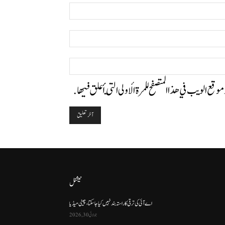
اسم:*
البريد
الإلكتروني:*
الموقع:
وموقع الويب في هذا المتصفح للمرة الأولى التي أعلق فيها.
نیشنل
اے آئی کی ترقی کا راستہ بند نہیں کیا جا سکتا، چینی میڈیا
جولائی 30, 2026