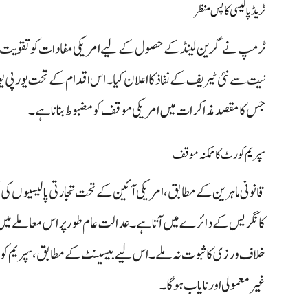
ٹریڈ پالیسی کا پس منظر
ٹرمپ نے گرین لینڈ کے حصول کے لیے امریکی مفادات کو تقویت دین
نیت سے نئی ٹیریف کے نفاذ کا اعلان کیا۔ اس اقدام کے تحت یورپی یونین
جس کا مقصد مذاکرات میں امریکی موقف کو مضبوط بنانا ہے۔
سپریم کورٹ کا ممکنہ موقف
قانونی ماہرین کے مطابق، امریکی آئین کے تحت تجارتی پالیسیوں کی تشک
کانگریس کے دائرے میں آتا ہے۔ عدالت عام طور پر اس معاملے میں
خلاف ورزی کا ثبوت نہ ملے۔ اس لیے بیسینٹ کے مطابق، سپریم کور
غیر معمولی اور نایاب ہوگا۔