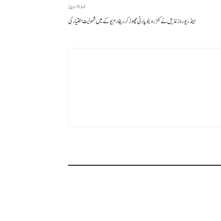
المادة السابقة
اینڈریو روزنڈیل نے کنزرویٹو پارٹی چھوڑ کر ریفارم یو کے میں شمولیت اختیار کی