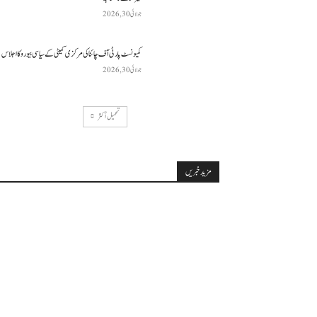
جولائی 30, 2026
کمیونسٹ پارٹی آف چائنا کی مرکزی کمیٹی کے سیاسی بیورو کا اجلاس
جولائی 30, 2026
تحميل أكثر
مزید خبریں