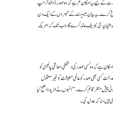
کورٹ کے لیے یہ امکان کم ہے کہ وہ صدر ڈونلڈ ٹرمپ
منسوخ کرے۔ یہ بیان بیسینٹ کے تبصروں کے ایک دن
 اشیاء پر نئی ٹیریف عائد کرے گا، جب تک کہ امریکہ
کان ہے کہ وہ کسی صدر کی دستخطی معاشی پالیسی کو
لت کسی بھی صدر کو عالمی معیشت کو غیر معقول
نی پیش منظر قائم کرے۔” انہوں نے مزید واضح کیا
 ہیں، نہ کہ عدلیہ کی۔