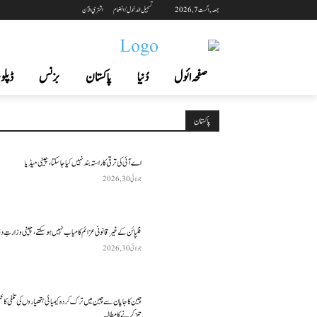
جمعہ, اگست 7, 2026
تسجيل الدخول / انضمام
اشتري الآن
صفحہ ائول
دُنیا
پاکستان
بزنس
ڈپلوم
پاکستان
اے آئی کی ترقی کا راستہ بند نہیں کیا جا سکتا، چینی میڈیا
جولائی 30, 2026
فلپائن کے غیر قانونی عزائم کامیاب نہیں ہو سکتے ، چینی وزارتِ د
جولائی 30, 2026
چین کا جاپان سے چین میں ترک کردہ کیمیائی ہتھیاروں کی تلفی کا 
تیز کرنے کا مطالبہ