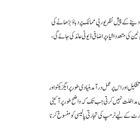
ے کے پیش نظر یورپی ممالک پر دباؤ بڑھانے کی
 کی متعدد اشیاء پر اضافی ڈیوٹی عائد کی جائے گی،
یل اور اس پر عمل درآمد بنیادی طور پر ایگزیکٹو اور
 مداخلت نہیں کرتی جب تک کہ واضح طور پر آئینی
ٹ کے لیے ٹرمپ کی تجارتی پالیسی کو منسوخ کرنا