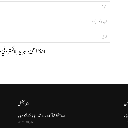
احفظ اسمي والبريد الإلكتروني 
ین
انٹرنیشنل
یڈیا
اے آئی کی ترقی کا راستہ بند نہیں کیا جا سکتا، چینی میڈیا
جولائی 30, 2026