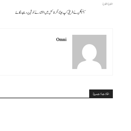
المقالة القادمة
سینیگلن نے افریقی کپ جیتا، مگر فائنل میں انتشار نے خوشی پر دھبے لگائے
Omni
مقالات ذات صلة