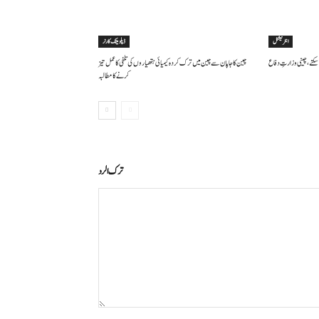
انٹرنیشنل
ڈپلومیٹک کارنر
سکتے ، چینی وزارتِ دفاع
چین کا جاپان سے چین میں ترک کردہ کیمیائی ہتھیاروں کی تلفی کا عمل تیز
کرنے کا مطالبہ
ترك الرد
التعليق: