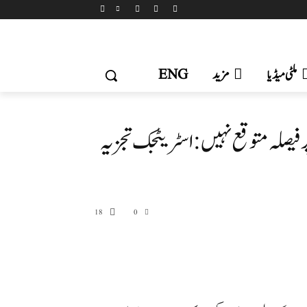
ملٹی میڈیا
مزید
ENG
فیصلہ متوقع نہیں: اسٹریٹجک تجزیہ
18
0