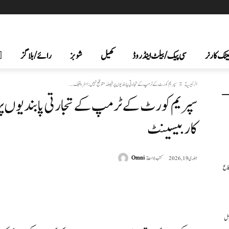
یٹک کارنر
سی پیک /بیلٹ اینڈ روڈ
کھیل
شوبز
رائے/بلاگز
الرئيسية
سپریم کورٹ کے ٹرمپ کے تجارتی پابندیوں پر فیصلہ متوقع نہیں: اسٹریٹجک...
سپریم کورٹ کے ٹرمپ کے تجارتی پابندیوں پر 
کار بیسینٹ
كتب بواسطة
Omni
جنوری 19, 2026
فاع
شارك
عمل