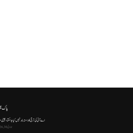
پاک چ
اے آئی کی ترقی کا راستہ بند نہیں کیا جا سکتا، چینی م
جولائی 30, 2026