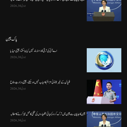
جولائی 30, 2026
پاک چین
اے آئی کی ترقی کا راستہ بند نہیں کیا جا سکتا، چینی میڈیا
جولائی 30, 2026
فلپائن کے غیر قانونی عزائم کامیاب نہیں ہو سکتے ، چینی وزارتِ دفاع
جولائی 30, 2026
چین کا جاپان سے چین میں ترک کردہ کیمیائی ہتھیاروں کی تلفی کا عمل تیز کرنے کا مطالبہ
جولائی 30, 2026