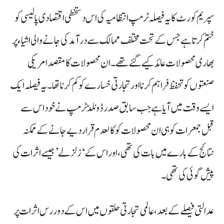
سپریم کورٹ کا یہ فیصلہ ٹرمپ انتظامیہ کی اس دستخطی اقتصادی پالیسی کو
ختم کرتا ہے جس کے تحت مختلف ممالک سے درآمد کی جانے والی اشیاء پر
بھاری محصولات عائد کیے گئے تھے۔ ان محصولات کا مقصد امریکی
صنعتوں کو تحفظ فراہم کرنا اور تجارتی خسارے کو کم کرنا تھا۔ یہ فیصلہ ایک
ایسے وقت میں آیا ہے جب سابق صدر ڈونلڈ ٹرمپ نے خود اس سے
قبل جمعرات کو ہی ان محصولات کو کالعدم قرار دیے جانے کے ممکنہ
نتائج کے بارے میں بات کی تھی، اور اس کے ‘زلزلے’ جیسے اثرات کی
پیش گوئی کی تھی۔
عدالتی فیصلے کے بعد، عالمی تجارتی حلقوں میں اس کے دور رس اثرات پر