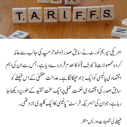
امریکی سپریم کورٹ نے سابق صدر ڈونلڈ ٹرمپ کی جانب سے عائد
کردہ محصولات (ٹیرف) کو کالعدم قرار دے دیا ہے، جس سے ان کی اہم
اقتصادی پالیسی کو ایک بڑا دھچکا لگا ہے۔ عدالت عظمیٰ کے اس فیصلے کو
سابق صدر کی اقتصادی حکمت عملی پر ایک سخت تنقید کے طور پر دیکھا جا
رہا ہے، جو ان کی ‘امریکہ فرسٹ’ پالیسی کا ایک کلیدی جزو تھی۔
فیصلے کی تفصیلات اور پس منظر