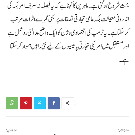
بحث شروع ہو گئی ہے۔ ماہرین کا کہنا ہے کہ یہ فیصلہ نہ صرف امریکہ کی
اندرونی معیشت بلکہ عالمی تجارتی تعلقات پر بھی گہرے اثرات مرتب
کر سکتا ہے۔ یہ ٹرمپ کی اقتصادی وژن کو ایک واضح عدالتی ردعمل ہے
اور مستقبل میں امریکی تجارتی پالیسیوں کے لیے نئی راہیں ہموار کر سکتا
ہے۔
المقالة القادمة
المادة السابقة