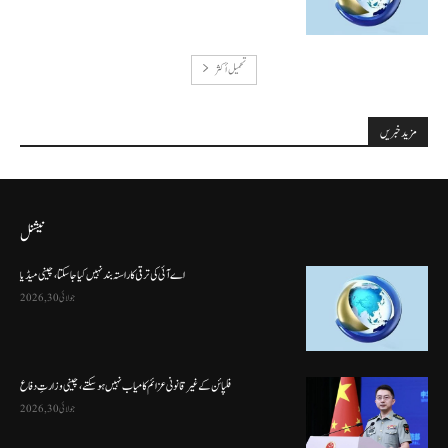
تحميل أكثر
مزید خبریں
نیشنل
اے آئی کی ترقی کا راستہ بند نہیں کیا جا سکتا، چینی میڈیا
جولائی 30, 2026
فلپائن کے غیر قانونی عزائم کامیاب نہیں ہو سکتے ، چینی وزارتِ دفاع
جولائی 30, 2026