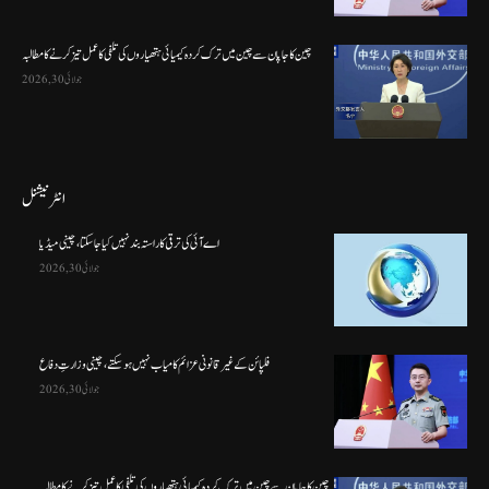
چین کا جاپان سے چین میں ترک کردہ کیمیائی ہتھیاروں کی تلفی کا عمل تیز کرنے کا مطالبہ
جولائی 30, 2026
انٹرنیشنل
اے آئی کی ترقی کا راستہ بند نہیں کیا جا سکتا، چینی میڈیا
جولائی 30, 2026
فلپائن کے غیر قانونی عزائم کامیاب نہیں ہو سکتے ، چینی وزارتِ دفاع
جولائی 30, 2026
چین کا جاپان سے چین میں ترک کردہ کیمیائی ہتھیاروں کی تلفی کا عمل تیز کرنے کا مطالبہ