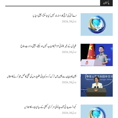
پاکستان
اے آئی کی ترقی کا راستہ بند نہیں کیا جا سکتا، چینی میڈیا
جولائی 30, 2026
فلپائن کے غیر قانونی عزائم کامیاب نہیں ہو سکتے ، چینی وزارتِ دفاع
جولائی 30, 2026
چین کا جاپان سے چین میں ترک کردہ کیمیائی ہتھیاروں کی تلفی کا عمل تیز کرنے کا مطالبہ
جولائی 30, 2026
کمیونسٹ پارٹی آف چائنا کی مرکزی کمیٹی کے سیاسی بیورو کا اجلاس
جولائی 30, 2026