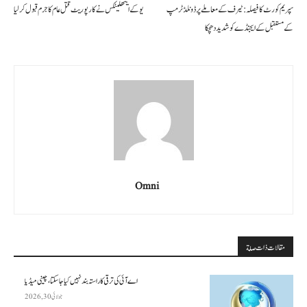
سپریم کورٹ کا فیصلہ: ٹیرف کے معاملے پر ڈونلڈ ٹرمپ
یوکے ایتھلیٹکس نے کارپوریٹ قتل عام کا جرم قبول کر لیا
کے مستقبل کے ایجنڈے کو شدید دھچکا
Omni
مقالات ذات صلة
اے آئی کی ترقی کا راستہ بند نہیں کیا جا سکتا، چینی میڈیا
جولائی 30, 2026