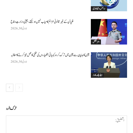
سائنس وٹیکنالوجی
فلپائن کے غیر قانونی عزائم کامیاب نہیں ہو سکتے ، چینی وزارتِ دفاع
جولائی 30, 2026
انٹرنیشنل
چین کا جاپان سے چین میں ترک کردہ کیمیائی ہتھیاروں کی تلفی کا عمل تیز کرنے کا مطالبہ
جولائی 30, 2026
ڈپلومیٹک کارنر
ترك الرد