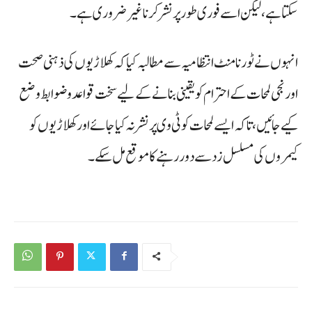
سکتا ہے، لیکن اسے فوری طور پر نشر کرنا غیر ضروری ہے۔
انہوں نے ٹورنامنٹ انتظامیہ سے مطالبہ کیا کہ کھلاڑیوں کی ذہنی صحت
اور نجی لمحات کے احترام کو یقینی بنانے کے لیے سخت قواعد و ضوابط وضع
کیے جائیں، تاکہ ایسے لمحات کو ٹی وی پر نشر نہ کیا جائے اور کھلاڑیوں کو
کیمروں کی مسلسل زد سے دور رہنے کا موقع مل سکے۔