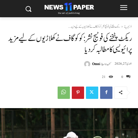
الرئيسية
ریکٹ پٹخنے کی فوٹیج نشر: کوکو گاف نے کھلاڑیوں کے لیے مزید...
ریکٹ پٹخنے کی فوٹیج نشر: کوکو گاف نے کھلاڑیوں کے لیے مزید
پرائیویسی کا مطالبہ کر دیا
كتب بواسطة
Omni
جنوری 27, 2026
21
0