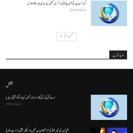
کمیونسٹ پارٹی آف چائنا کی مرکزی کمیٹی کے سیاسی بیورو کا اجلاس
جولائی 30, 2026
تحميل أكثر
مزید خبریں
نیشنل
اے آئی کی ترقی کا راستہ بند نہیں کیا جا سکتا، چینی میڈیا
جولائی 30, 2026
فلپائن کے غیر قانونی عزائم کامیاب نہیں ہو سکتے ، چینی وزارتِ دفاع