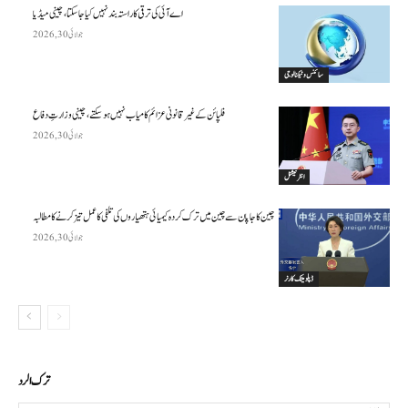
اے آئی کی ترقی کا راستہ بند نہیں کیا جا سکتا، چینی میڈیا
جولائی 30, 2026
سائنس وٹیکنالوجی
فلپائن کے غیر قانونی عزائم کامیاب نہیں ہو سکتے ، چینی وزارتِ دفاع
جولائی 30, 2026
انٹرنیشنل
چین کا جاپان سے چین میں ترک کردہ کیمیائی ہتھیاروں کی تلفی کا عمل تیز کرنے کا مطالبہ
جولائی 30, 2026
ڈپلومیٹک کارنر
ترك الرد