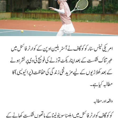
امریکی ٹینس سٹار کوکو گاف نے آسٹریلین اوپن کے کوارٹر فائنل میں
عبرتناک شکست کے بعد اپنا ریکٹ توڑنے کی فوٹیج ٹی وی پر نشر ہونے
کے بعد کھلاڑیوں کے لیے مزید نجی زندگی کی حفاظت (پرائیویسی) کا
مطالبہ کیا ہے۔
واقعہ اور مطالبہ
کوکو گاف کوارٹر فائنل میں ایلینا سویٹولینا کے ہاتھوں شکست کھانے کے