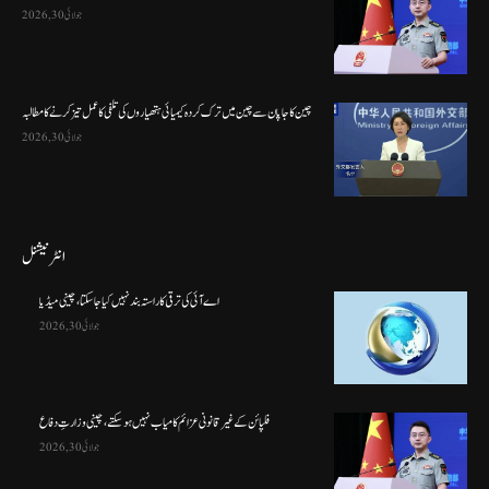
جولائی 30, 2026
چین کا جاپان سے چین میں ترک کردہ کیمیائی ہتھیاروں کی تلفی کا عمل تیز کرنے کا مطالبہ
جولائی 30, 2026
انٹرنیشنل
اے آئی کی ترقی کا راستہ بند نہیں کیا جا سکتا، چینی میڈیا
جولائی 30, 2026
فلپائن کے غیر قانونی عزائم کامیاب نہیں ہو سکتے ، چینی وزارتِ دفاع
جولائی 30, 2026