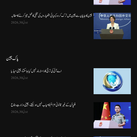
چین کا جاپان سے چین میں ترک کردہ کیمیائی ہتھیاروں کی تلفی کا عمل تیز کرنے کا مطالبہ
جولائی 30, 2026
پاک چین
اے آئی کی ترقی کا راستہ بند نہیں کیا جا سکتا، چینی میڈیا
جولائی 30, 2026
فلپائن کے غیر قانونی عزائم کامیاب نہیں ہو سکتے ، چینی وزارتِ دفاع
جولائی 30, 2026