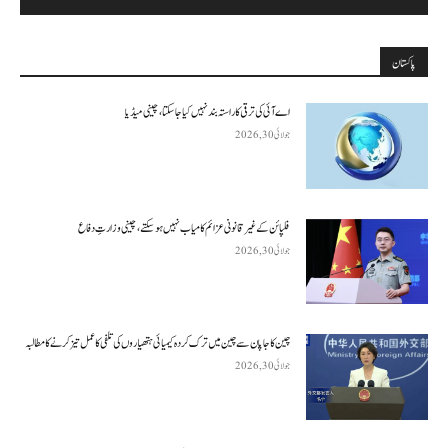
پاکستان
اے آئی کی ترقی کا راستہ بند نہیں کیا جا سکتا، چینی میڈیا
جولائی 30, 2026
فلپائن کے غیر قانونی عزائم کامیاب نہیں ہو سکتے ، چینی وزارتِ دفاع
جولائی 30, 2026
چین کا جاپان سے چین میں ترک کردہ کیمیائی ہتھیاروں کی تلفی کا عمل تیز کرنے کا مطالبہ
جولائی 30, 2026