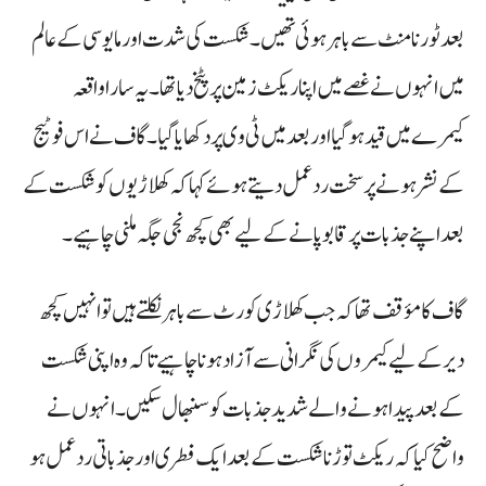
بعد ٹورنامنٹ سے باہر ہوئی تھیں۔ شکست کی شدت اور مایوسی کے عالم
میں انہوں نے غصے میں اپنا ریکٹ زمین پر پٹخ دیا تھا۔ یہ سارا واقعہ
کیمرے میں قید ہو گیا اور بعد میں ٹی وی پر دکھایا گیا۔ گاف نے اس فوٹیج
کے نشر ہونے پر سخت ردعمل دیتے ہوئے کہا کہ کھلاڑیوں کو شکست کے
بعد اپنے جذبات پر قابو پانے کے لیے بھی کچھ نجی جگہ ملنی چاہیے۔
گاف کا مؤقف تھا کہ جب کھلاڑی کورٹ سے باہر نکلتے ہیں تو انہیں کچھ
دیر کے لیے کیمروں کی نگرانی سے آزاد ہونا چاہیے تاکہ وہ اپنی شکست
کے بعد پیدا ہونے والے شدید جذبات کو سنبھال سکیں۔ انہوں نے
واضح کیا کہ ریکٹ توڑنا شکست کے بعد ایک فطری اور جذباتی ردعمل ہو