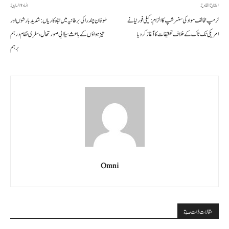
المقالة القادمة
المادة السابقة
ٹرمپ مخالف مواد کی سنسر شپ کا الزام: کیلی فورنیا نے
طوفان چندرا کی برطانیہ میں تباہ کاریاں: شدید بارشوں اور
امریکی ٹک ٹاک کے خلاف تحقیقات کا آغاز کر دیا
تیز ہواؤں کے باعث سیلابی صورتحال، سفری نظام درہم
برہم
Omni
مقالات ذات صلة