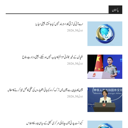
پاکستان
اے آئی کی ترقی کا راستہ بند نہیں کیا جا سکتا، چینی میڈیا
جولائی 30, 2026
فلپائن کے غیر قانونی عزائم کامیاب نہیں ہو سکتے ، چینی وزارتِ دفاع
جولائی 30, 2026
چین کا جاپان سے چین میں ترک کردہ کیمیائی ہتھیاروں کی تلفی کا عمل تیز کرنے کا مطالبہ
جولائی 30, 2026
کمیونسٹ پارٹی آف چائنا کی مرکزی کمیٹی کے سیاسی بیورو کا اجلاس