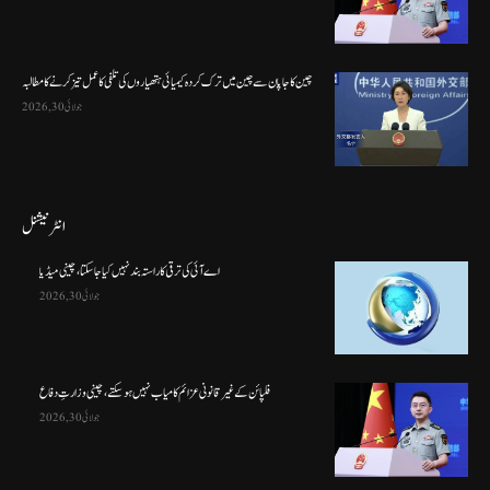
چین کا جاپان سے چین میں ترک کردہ کیمیائی ہتھیاروں کی تلفی کا عمل تیز کرنے کا مطالبہ
جولائی 30, 2026
انٹرنیشنل
اے آئی کی ترقی کا راستہ بند نہیں کیا جا سکتا، چینی میڈیا
جولائی 30, 2026
فلپائن کے غیر قانونی عزائم کامیاب نہیں ہو سکتے ، چینی وزارتِ دفاع
جولائی 30, 2026