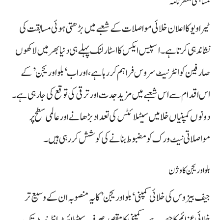
مسابقتی منظر نامہ
ٹیرا ویو کا اعلان خلائی مواصلات کے شعبے میں بڑھتی ہوئی مسابقت کی
نشاندہی کرتا ہے۔ اسپیس ایکس کا اسٹار لنک پہلے ہی دنیا بھر میں لاکھوں
صارفین کو انٹرنیٹ سروس فراہم کر رہا ہے، اور اب ‘بلو اوریجن’ کے
اس اقدام سے اس شعبے میں مزید جدت اور ترقی کی توقع کی جا رہی ہے۔
دونوں کمپنیاں خلا میں سیٹلائٹس کی تعداد بڑھانے اور عالمی سطح پر
مواصلاتی نیٹ ورک کو مضبوط بنانے کی کوشش کر رہی ہیں۔
بلو اوریجن کا وژن
جیف بیزوس کی خلائی کمپنی ‘بلو اوریجن’ کا یہ منصوبہ ان کے وسیع تر
خلائی عزائم کا حصہ ہے۔ کمپنی کا مقصد صرف سیٹلائٹ انٹرنیٹ تک