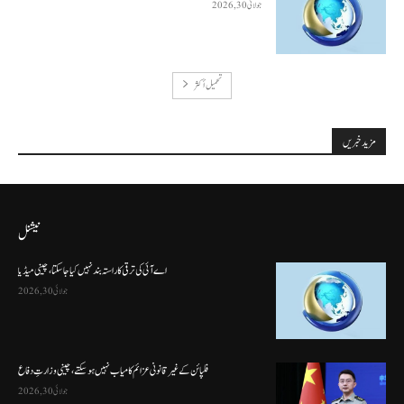
جولائی 30, 2026
تحميل أكثر
مزید خبریں
نیشنل
اے آئی کی ترقی کا راستہ بند نہیں کیا جا سکتا، چینی میڈیا
جولائی 30, 2026
فلپائن کے غیر قانونی عزائم کامیاب نہیں ہو سکتے ، چینی وزارتِ دفاع
جولائی 30, 2026