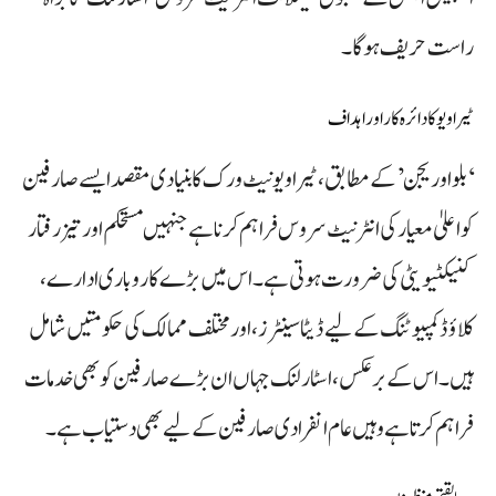
راست حریف ہوگا۔
ٹیرا ویو کا دائرہ کار اور اہداف
‘بلو اوریجن’ کے مطابق، ٹیرا ویو نیٹ ورک کا بنیادی مقصد ایسے صارفین
کو اعلیٰ معیار کی انٹرنیٹ سروس فراہم کرنا ہے جنہیں مستحکم اور تیز رفتار
کنیکٹیویٹی کی ضرورت ہوتی ہے۔ اس میں بڑے کاروباری ادارے،
کلاؤڈ کمپیوٹنگ کے لیے ڈیٹا سینٹرز، اور مختلف ممالک کی حکومتیں شامل
ہیں۔ اس کے برعکس، اسٹار لنک جہاں ان بڑے صارفین کو بھی خدمات
فراہم کرتا ہے وہیں عام انفرادی صارفین کے لیے بھی دستیاب ہے۔