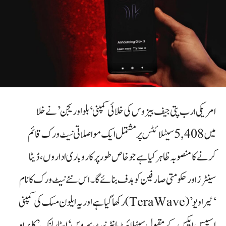
امریکی ارب پتی جیف بیزوس کی خلائی کمپنی ‘بلو اوریجن’ نے خلا
میں 5,408 سیٹلائٹس پر مشتمل ایک مواصلاتی نیٹ ورک قائم
کرنے کا منصوبہ ظاہر کیا ہے جو خاص طور پر کاروباری اداروں، ڈیٹا
سینٹرز اور حکومتی صارفین کو ہدف بنائے گا۔ اس نئے نیٹ ورک کا نام
‘ٹیرا ویو’ (TeraWave) رکھا گیا ہے اور یہ ایلون مسک کی کمپنی
اسپیس ایکس کے مقبول سیٹلائٹ انٹرنیٹ سروس ‘اسٹار لنک’ کا براہ