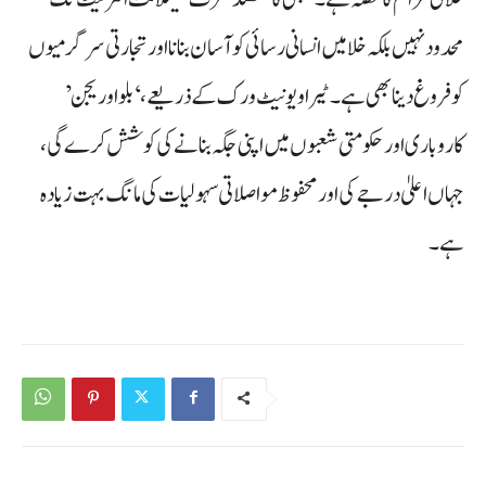
محدود نہیں بلکہ خلا میں انسانی رسائی کو آسان بنانا اور تجارتی سرگرمیوں
کو فروغ دینا بھی ہے۔ ٹیرا ویو نیٹ ورک کے ذریعے، ‘بلو اوریجن’
کاروباری اور حکومتی شعبوں میں اپنی جگہ بنانے کی کوشش کرے گی،
جہاں اعلیٰ درجے کی اور محفوظ مواصلاتی سہولیات کی مانگ بہت زیادہ
ہے۔