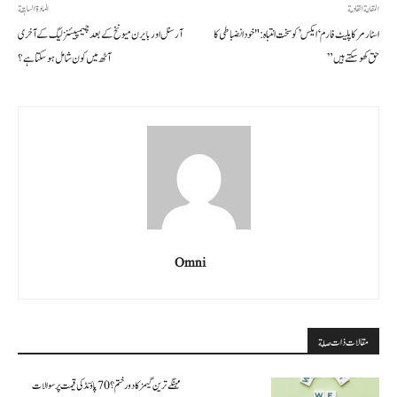
المقالة القادمة
المادة السابقة
اسٹارمر کا پلیٹ فارم ‘ایکس’ کو سخت انتباہ: "خود انضباطی کا
آرسنل اور بایرن میونخ کے بعد چیمپیئنز لیگ کے آخری
حق کھو سکتے ہیں”
آٹھ میں کون شامل ہو سکتا ہے؟
Omni
مقالات ذات صلة
مہنگے ترین گیمز کا دور ختم؟ 70 پاؤنڈ کی قیمت پر سوالات