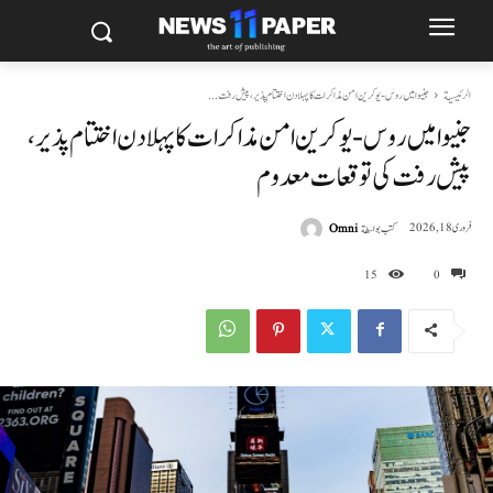
الرئيسية
جنیوا میں روس-یوکرین امن مذاکرات کا پہلا دن اختتام پذیر، پیش رفت...
جنیوا میں روس-یوکرین امن مذاکرات کا پہلا دن اختتام پذیر،
پیش رفت کی توقعات معدوم
كتب بواسطة
Omni
فروری 18, 2026
15
0