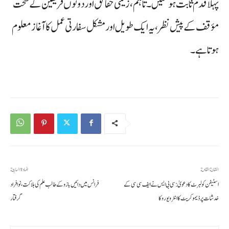
پہلا قدم ثابت ہو سکیں۔ تاہم، زمینی حقائق اور دونوں فریقین کے سخت
مؤقف کے پیش نظر، یہ ایک طویل اور مشکل سفارتی عمل کا آغاز معلوم
ہوتا ہے۔
المقالة القادمة
المادة السابقة
اسٹیفن کولبرٹ کا دعویٰ: سی بی ایس نے ایف سی سی کے
فرانس میں دائیں بازو کے طالب علم کی ہلاکت، نو افراد
خدشات پر ڈیموکریٹ کا انٹرویو روکا
گرفتار