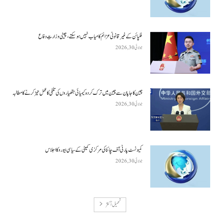
فلپائن کے غیر قانونی عزائم کامیاب نہیں ہو سکتے ، چینی وزارتِ دفاع
جولائی 30, 2026
چین کا جاپان سے چین میں ترک کردہ کیمیائی ہتھیاروں کی تلفی کا عمل تیز کرنے کا مطالبہ
جولائی 30, 2026
کمیونسٹ پارٹی آف چائنا کی مرکزی کمیٹی کے سیاسی بیورو کا اجلاس
جولائی 30, 2026
تحميل أكثر