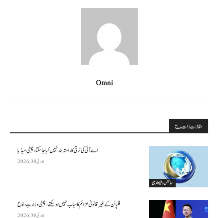
Omni
مقالات ذات صلة
اے آئی کی ترقی کا راستہ بند نہیں کیا جا سکتا، چینی میڈیا
جولائی 30, 2026
سائنس وٹیکنالوجی
فلپائن کے غیر قانونی عزائم کامیاب نہیں ہو سکتے ، چینی وزارتِ دفاع
جولائی 30, 2026