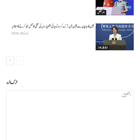
انٹرنیشنل
چین کا جاپان سے چین میں ترک کردہ کیمیائی ہتھیاروں کی تلفی کا عمل تیز کرنے کا مطالبہ
جولائی 30, 2026
ڈپلومیٹک کارنر
ترك الرد