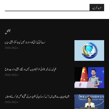
مزید خبریں
نیشنل
اے آئی کی ترقی کا راستہ بند نہیں کیا جا سکتا، چینی میڈیا
جولائی 30, 2026
فلپائن کے غیر قانونی عزائم کامیاب نہیں ہو سکتے ، چینی وزارتِ دفاع
جولائی 30, 2026
چین کا جاپان سے چین میں ترک کردہ کیمیائی ہتھیاروں کی تلفی کا عمل تیز کرنے کا مطالبہ
جولائی 30, 2026