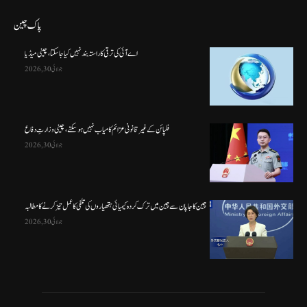
پاک چین
اے آئی کی ترقی کا راستہ بند نہیں کیا جا سکتا، چینی میڈیا
جولائی 30, 2026
فلپائن کے غیر قانونی عزائم کامیاب نہیں ہو سکتے ، چینی وزارتِ دفاع
جولائی 30, 2026
چین کا جاپان سے چین میں ترک کردہ کیمیائی ہتھیاروں کی تلفی کا عمل تیز کرنے کا مطالبہ
جولائی 30, 2026