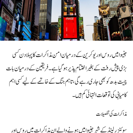
جنیوا میں روس اور یوکرین کے درمیان امن مذاکرات کا پہلا دن کسی
بڑی پیش رفت کے بغیر اختتام پذیر ہو گیا ہے۔ فریقین کے درمیان بات
چیت بدھ کو بھی جاری رہے گی، تاہم جنگ کے خاتمے کے لیے کسی اہم
کامیابی کی توقعات انتہائی کم ہیں۔
مذاکرات کی تفصیلات
سوئٹزرلینڈ کے شہر جنیوا میں ہونے والے ان مذاکرات میں روس اور