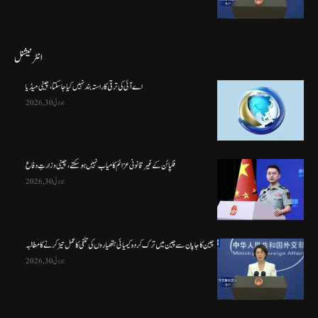
انٹرنیشنل
اے آئی کی ترقی کا راستہ بند نہیں کیا جا سکتا، چینی میڈیا
جولائی 30, 2026
فلپائن کے غیر قانونی عزائم کامیاب نہیں ہو سکتے ، چینی وزارتِ دفاع
جولائی 30, 2026
چین کا جاپان سے چین میں ترک کردہ کیمیائی ہتھیاروں کی تلفی کا عمل تیز کرنے کا مطالبہ
جولائی 30, 2026