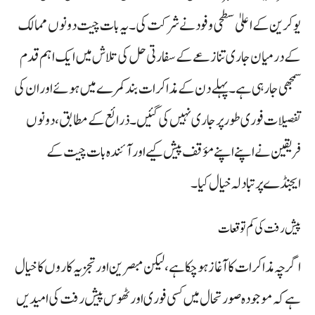
یوکرین کے اعلیٰ سطحی وفود نے شرکت کی۔ یہ بات چیت دونوں ممالک
کے درمیان جاری تنازعے کے سفارتی حل کی تلاش میں ایک اہم قدم
سمجھی جا رہی ہے۔ پہلے دن کے مذاکرات بند کمرے میں ہوئے اور ان کی
تفصیلات فوری طور پر جاری نہیں کی گئیں۔ ذرائع کے مطابق، دونوں
فریقین نے اپنے اپنے مؤقف پیش کیے اور آئندہ بات چیت کے
ایجنڈے پر تبادلہ خیال کیا۔
پیش رفت کی کم توقعات
اگرچہ مذاکرات کا آغاز ہو چکا ہے، لیکن مبصرین اور تجزیہ کاروں کا خیال
ہے کہ موجودہ صورتحال میں کسی فوری اور ٹھوس پیش رفت کی امیدیں