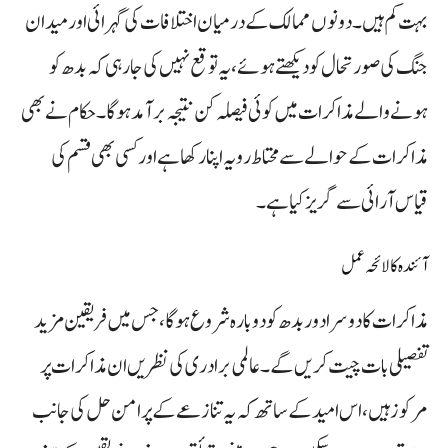
بہت کم ہیں۔ دونوں ممالک کے درمیان اختلافات کی گہرائی اور میدان
جنگ کی صورتحال کو دیکھتے ہوئے، یہ توقع نہیں کی جا رہی کہ بدھ کو
ہونے والے مذاکرات میں کوئی فیصلہ کن نتیجہ برآمد ہو گا۔ حکام نے بھی
مذاکرات کے حوالے سے محتاط رویہ اپنا رکھا ہے اور کسی بھی قسم کی
قیاس آرائی سے گریز کیا ہے۔
آئندہ کا لائحہ عمل
مذاکرات کا دوسرا دور بدھ کو دوبارہ شروع ہوگا، جس میں فریقین مزید
تفصیلی بات چیت کریں گے۔ عالمی برادری کی نظریں ان مذاکرات پر
مرکوز ہیں، اس امید کے ساتھ کہ یہ تنازعے کے پرامن حل کی جانب