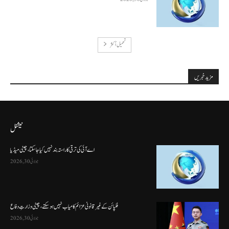
تحميل أكثر
مزید خبریں
نیشنل
اے آئی کی ترقی کا راستہ بند نہیں کیا جا سکتا، چینی میڈیا
جولائی 30, 2026
فلپائن کے غیر قانونی عزائم کامیاب نہیں ہو سکتے ، چینی وزارتِ دفاع
جولائی 30, 2026