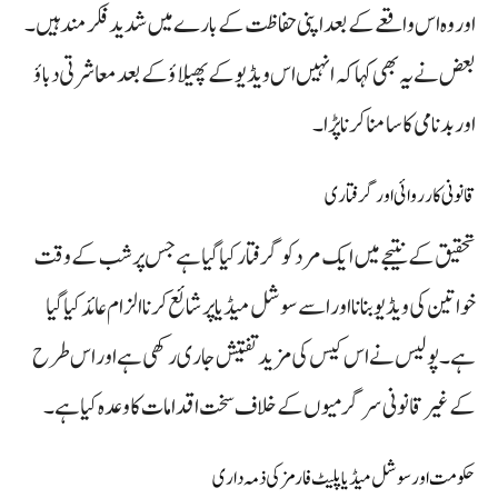
اور وہ اس واقعے کے بعد اپنی حفاظت کے بارے میں شدید فکرمند ہیں۔
بعض نے یہ بھی کہا کہ انہیں اس ویڈیو کے پھیلاؤ کے بعد معاشرتی دباؤ
اور بدنامی کا سامنا کرنا پڑا۔
قانونی کارروائی اور گرفتاری
تحقیق کے نتیجے میں ایک مرد کو گرفتار کیا گیا ہے جس پر شب کے وقت
خواتین کی ویڈیو بنانا اور اسے سوشل میڈیا پر شائع کرنا الزام عائد کیا گیا
ہے۔ پولیس نے اس کیس کی مزید تفتیش جاری رکھی ہے اور اس طرح
کے غیر قانونی سرگرمیوں کے خلاف سخت اقدامات کا وعدہ کیا ہے۔
حکومت اور سوشل میڈیا پلیٹ فارمز کی ذمہ داری