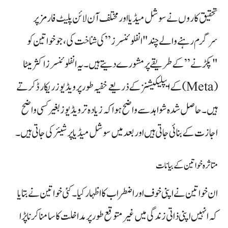
تحقیق کاروں نے سوشل میڈیا اور مختلف آن لائن پلیٹ فارمز پر
سرگرم رہنے والے چند "انفلوئنسرز” کی شناخت کی، جو خواتین کو
"پکڑنے” کے طریقے پر مشورے دیتے ہیں۔ یہ انفلوئنسرز اکثر میٹا
(Meta) کے ایپلیکیشنز کے ذریعے خفیہ طور پر ویڈیوز ریکارڈ کرتے
ہیں۔ حاصل شدہ شواہد سے واضح ہوا کہ زیادہ تر ویڈیوز بغیر کسی واضح
اجازت کے بنائی جاتی ہیں اور بعد میں سوشل میڈیا پر شیئر کی جاتی ہیں۔
متاثرہ خواتین کے بیانات
ان خواتین نے اپنی خوف اور اضطراب کا اظہار کیا۔ کئی خواتین نے بتایا
کہ انہیں اپنی ذاتی زندگی میں غیر متوقع طور پر مداخلت کا سامنا کرنا پڑا