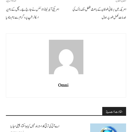
المقالة القادمة
المادة السابقة
امریکہ میں برفانی طوفان کے باعث تعطل، ٹک ٹاک کی
امریکی آئیرلینڈ الائنس نے جارج جے۔ مچل کے نام پر
خدمات مکمل طور پر بحال
اسکالرشپ پروگرام سے نام ہٹا دیا
Omni
مقالات ذات صلة
اے آئی کی ترقی کا راستہ بند نہیں کیا جا سکتا، چینی میڈیا