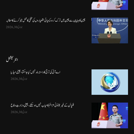
چین کا جاپان سے چین میں ترک کردہ کیمیائی ہتھیاروں کی تلفی کا عمل تیز کرنے کا مطالبہ
جولائی 30, 2026
انٹرنیشنل
اے آئی کی ترقی کا راستہ بند نہیں کیا جا سکتا، چینی میڈیا
جولائی 30, 2026
فلپائن کے غیر قانونی عزائم کامیاب نہیں ہو سکتے ، چینی وزارتِ دفاع
جولائی 30, 2026