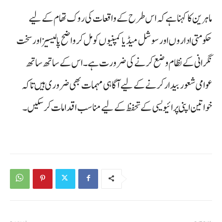
ماہرین کا کہنا ہے کہ اس طرح کے واقعات کی روک تھام کے لیے
حکومتی اداروں اور سوشل میڈیا کمپنیوں کو مل کر واضح پالیسیز اور سخت
نگرانی کے نظام وضع کرنے کی ضرورت ہے۔ اس کے ساتھ ساتھ
عوامی شعور بیدار کرنے کے لیے آگاہی مہمات بھی ضروری ہیں تاکہ
خواتین اپنی پرائیویسی کے تحفظ کے لیے مناسب اقدامات کر سکیں۔