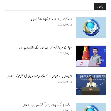
پاکستان
اے آئی کی ترقی کا راستہ بند نہیں کیا جا سکتا، چینی میڈیا
جولائی 30, 2026
فلپائن کے غیر قانونی عزائم کامیاب نہیں ہو سکتے ، چینی وزارتِ دفاع
جولائی 30, 2026
چین کا جاپان سے چین میں ترک کردہ کیمیائی ہتھیاروں کی تلفی کا عمل تیز کرنے کا مطالبہ
جولائی 30, 2026
کمیونسٹ پارٹی آف چائنا کی مرکزی کمیٹی کے سیاسی بیورو کا اجلاس
جولائی 30, 2026