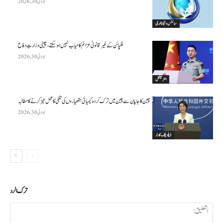
جولائی 30, 2026
سائنس وٹیکنالوجی
فلپائن کے غیر قانونی عزائم کامیاب نہیں ہو سکتے ، چینی وزارتِ دفاع
جولائی 30, 2026
انٹرنیشنل
چین کا جاپان سے چین میں ترک کردہ کیمیائی ہتھیاروں کی تلفی کا عمل تیز کرنے کا مطالبہ
جولائی 30, 2026
ڈپلومیٹک کارنر
ترك الرد