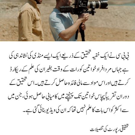
بی بی سی نے ایک خفیہ تحقیق کے ذریعے ایک ایسے منڈی کی نشاندہی کی
ہے جہاں مرد افراد خواتین کو رات کے وقت بغیر ان کی علم کے ریکارڈ
کرتے ہیں اور اس مواد سے مالی فائدہ حاصل کرتے ہیں۔ اس تحقیق کے
دوران تقریباً پچاس خواتین تک پہنچنے میں کامیابی حاصل ہوئی، جن میں
سے اکثر کو اس بات کا علم نہیں تھا کہ ان کی ویڈیو بنائی گئی ہے۔
تحقیقی رپورٹ کی تفصیلات